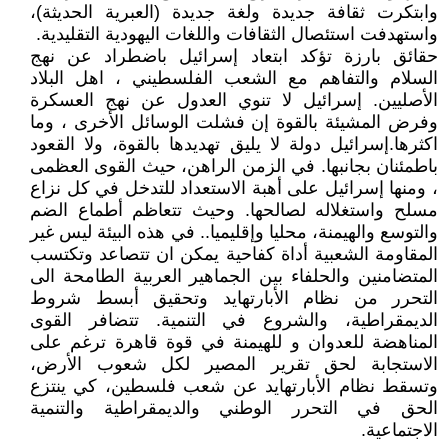
وابتكرت ثقافة جديدة ولغة جديدة (العبرية الحديثة)،
واستهدفت استئصال الثقافات واللغات اليهودية التقليدية.
حقائق بارزة تؤكد ابتعاد إسرائيل باضطراد عن نهج
السلام والتفاهم مع الشعب الفلسطيني ، اهل البلاد
الأصليين. إسرائيل لا تنوي العدول عن نهج العسكرة
وفرض المشيئة بالقوة إن فشلت الوسائل الأخرى ، وما
اكثرها.إسرائيل دولة لا يليق تهديدها بالقوة، ولا القعود
باطمئنان بجانبها. في الزمن الراهن، حيث القوى العظمى
، ومنها إسرائيل على أهبة الاستعداد للتدخل في كل نزاع
مسلح واستغلاله لصالحها. وحيث تتعاظم أطماع الضم
والتوسع والهيمنة، محليا وإقليميا.. في هذه البيئة ليس غير
المقاومة الشعبية أداة كفاحية يمكن ان تتصاعد وتكتسب
المتضامنين والحلفاء بين الجماهير العربية الطامحة الى
التحرر من نظام الأبارتهايد وتحقيق أبسط شروط
الديمقراطية، والشروع في التنمية. تتضافر القوى
المناهضة للعدوان و للهيمنة في قوة قاهرة ترغم على
الاستجابة لحق تقرير المصير لكل شعوب الأرض،
وتسقط نظام الأبارتهايد عن شعب فلسطين، كي ينتزع
الحق في التحرر الوطني والديمقراطية والتنمية
الاجتماعية.