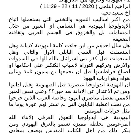
ابراهيم الثلجي ( 2020 / 11 / 22 - 11:29 )
اخ سعيد تحية
من اكبر اساليب التمويه والتخفي التي يستعملها اتباع
الايدولوجيا اليهودية هي التسامي اي العبور من خلال
المسامات بل والخزوق في الجسم العربي وثقافته
الضعيفة
هل سال احدهم من اين جاءت كلمة اليهودية كديانة وهل
استعملت قبل السبي البابلي الاول والثاني وهل
استعملت قبل كفر بني اسرائيل بالله الها في السموات
والارض وتركهم التوراة لاسباب الكتكبر على احكامها او
لضياع قراطيسها قبل ان يجمعها بن ميمون ثانية وعلى
هواه وهو ارباب اليهود
ان اليهودية ايدولوجيا عنصرية قبل الصهيونية وقبل ادانتها
ومن ثم الاعتذار عن الادانة بعد حين؟؟ وعلى نفس المنبر
الاممي بفضل مناصري اليهود وخاصة العرب الذين خرجوا
من تحت اغطية النايلون التي لم تستر لهم عورة يوما ما
مثل جرابات المومس
اليهودية هي ايدولوجيا التفوق العرقي (لابناء الله
المزعومين بخلطة مميزة تسمو بالعرق اليهودي ومن
ينكر ذلك من اهل الكتاب المقدس بوصف بمعادي