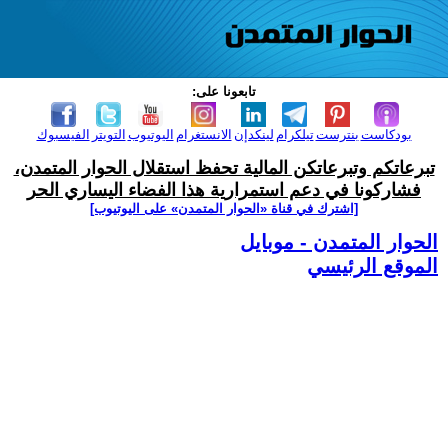
تابعونا على:
بودكاست
بنترست
تيلكرام
لينكدإن
الانستغرام
اليوتيوب
التويتر
الفيسبوك
تبرعاتكم وتبرعاتكن المالية تحفظ استقلال الحوار المتمدن،
فشاركونا في دعم استمرارية هذا الفضاء اليساري الحر
[اشترك في قناة ‫«الحوار المتمدن» على اليوتيوب]
الحوار المتمدن - موبايل
الموقع الرئيسي