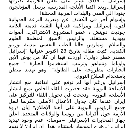
إسرائيل ، فذلك تستر على نفس الجريمة تقترفها
إسرائيل.وبعد اكتما الأدلجة المدرسية يرسل المؤدلَجون
جنودا الى المدن والبلدات العربية المحتلة!
وإسهام آخر في الكشف عن وتعرية النزعة العدوانية
لدولة إسرائيل ومراكمة قدراتها التقنية قدمته الكاتبة
جوديث دويتش ، عضو المشروع الاشتراكي.. أصوات
يهودية مستقلة، والرئيس الأسبق لمنظمة العلوم
والسلام، وتمارس حاليا الطب النفسي بمدينة تورنتو
الكندية. كتبت مقالة بتاريخ 23 اكتوبر عنوانها "إسرائيل
مصدر خطر دولي"، أوردت فيها ان كلا من بوش الابن
واوباما ونتنياهو وترمب استخدموا العبارة " جميع
الخيارات مطروحة على الطاولة". وهو تهديد مبطن
باستخدام السلاح النووي.
إسرائيل ورغم أنها لم توقع على اتفاقية منع انتشار
الأسلحة النووية فقد حضرت اللقاء الخاص بمنع انتشار
الأسلحة النووية، ونجحت في تحويل اللقاء للتركيز على
إيران عندما كان جدول الأعمال الأصلي مكرسا لنقل
جميع الرؤوس النووية على أهبة الإطلاق* إبان ذروة
الأزمة حول أكراينا بين روسيا والولايات المتحدة. اعلن
جهاز المخابرات الإسرائيلي –موساد- عدم وجود تهديد
إيراني. "...خرج الموساد باستنتاج يقول ان إيران‘ لا تقوم