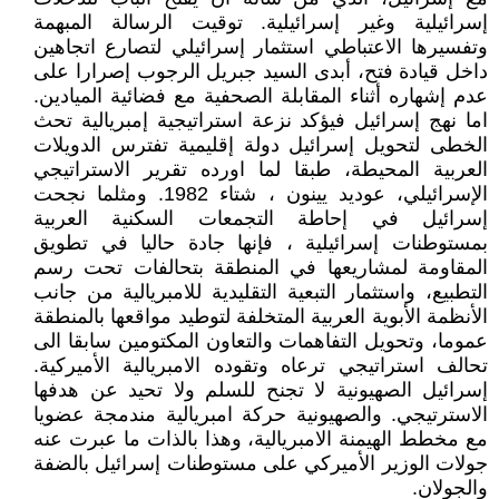
إسرائيلية وغير إسرائيلية. توقيت الرسالة المبهمة
وتفسيرها الاعتباطي استثمار إسرائيلي لتصارع اتجاهين
داخل قيادة فتح، أبدى السيد جبريل الرجوب إصرارا على
عدم إشهاره أثناء المقابلة الصحفية مع فضائية الميادين.
اما نهج إسرائيل فيؤكد نزعة استراتيجية إمبريالية تحث
الخطى لتحويل إسرائيل دولة إقليمية تفترس الدويلات
العربية المحيطة، طبقا لما اورده تقرير الاستراتيجي
الإسرائيلي، عوديد يينون ، شتاء 1982. ومثلما نجحت
إسرائيل في إحاطة التجمعات السكنية العربية
بمستوطنات إسرائيلية ، فإنها جادة حاليا في تطويق
المقاومة لمشاريعها في المنطقة بتحالفات تحت رسم
التطبيع، واستثمار التبعية التقليدية للامبريالية من جانب
الأنظمة الأبوية العربية المتخلفة لتوطيد مواقعها بالمنطقة
عموما، وتحويل التفاهمات والتعاون المكتومين سابقا الى
تحالف استراتيجي ترعاه وتقوده الامبريالية الأميركية.
إسرائيل الصهيونية لا تجنح للسلم ولا تحيد عن هدفها
الاسترتيجي. والصهيونية حركة امبريالية مندمجة عضويا
مع مخطط الهيمنة الامبريالية، وهذا بالذات ما عبرت عنه
جولات الوزير الأميركي على مستوطنات إسرائيل بالضفة
والجولان.