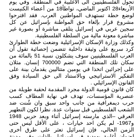
تحول الفلسطينيين الى الأغلبية في المنطقة. وفي يوم
الأربعاء28 اكتوبر الماضي، تواطأ18 من أعضاء الكنيست
لوضع خطة تستهدف المواطنين العرب. فقد اقترحوا
مشروع قرار بإلغاء حق المواطنة بإسرائيل عن كل
سجين عربي في إسرائيل يتلقى مباشرة أو بصورة غير
مباشرة معونة مالية من السلطة الفلسطينية.
وكذلك وزارة الإسكان الإسرائيلية وضعت خطة الطوارئ
كرد سريع على وثيقة داخلية تتضمن إحصائية تقول أن
العرب الفلسطينيين سوف يشكلون نسبة 51 بالمائة من
سكان تلك المنطقة التي تضم 700000 إنسان. مثلان
على إجرائين اتخذا في يومين متتاليين يقدمان بينة على
التفكير الاستراتيجي وبالاستناد الى حق السيادة وفق
القانون الإسرائيلي .
كان قانون قومية الدولة مجرد المقدمة لحقبة طويلة من
عنصرية المؤسسات، تهدف في نهاية المطاف كسب
حرب ديمغرافية من جانب واحد سبق وان شُنت ضد
الشعب الفلسطيني قبل سنوات عدة. نظرا لكون التطهير
العرقي –الذي مارسته إسرائيل أثناء وبعد حربي 1948
و1967- لم يكن احد خيارات ، على الأقل ليس حتى
الزمن الحالي، فإن إسرائيل تعثر على طرق أخرى
لضمان أغلبية يهودية في إسرائيل بالذات وفي مدينة