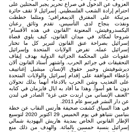
العزوف عن الدخول في صراع تحرير يجبر المحتلين على
احترام إرادة الشعب الفلسطيني. إسرائيل لا تقف حائرة
مرتبكة على المفترق الديمغرافي؛ ومثلما خططت
ونفذت بنجاح لدى التأسيس، تقدم وثائق رعنان
اليكسدروفيتش، المعنونة "القانون في هذه الأقسام"
شروحا لمكائد في ميدان القانون، كيف يلوي قضاة
إسرائيل بصراحة عنق القانون لتبرير كل ما تختار
إسرائيل عمله. تفرض الولايات المتحدة وإسرائيل
عقوبات على المحكمة الجزائية الدولية بهدف إيقاف
التحقيقات في جرائم الحرب. واشتهر أستاذ القانون ألان
ديرشوفيتش وخبير حقوق الإنسان ميشيل إغناتييف
بإعطاء الموافقة على إقدام إسرائيل والولايات المتحدة
على التعذيب وشن الحرب بالادعاء أنهما بذلك تحولان
دون ما هو أسوأ. وهذا ما أفاد به ايال فايزمان في كتابه
"العنف الإنساني من ارندت حتى غزة" الصادر في لندن
عن دار النشر فيرسو عام 2011.
في هذا السياق كشفت صحيفة هأرتس النقاب عن خطة
بنيامين نتنياهو في يوم الخميس 29 اكتوبر 2020 لتوسيع
الإطار القانوني الخاص بمدينة هاريش اليهودية شمالي
إسرائيل بنسبة خمسين بالمائة. والهدف من ذلك منع