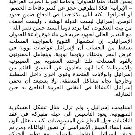
يمكن النفاذ منها للعدوان؛ وأمامنا تجربة الحرب العراقية
– الإيرانية؛ فكلا الطرفين عجز عن كسر دفاعات الخصم،
أو اختراقها؛ لكنه أبلى بلاءً جيدا في الدفاع ضمن حدود
الوطن. إسرائيل ليست الدولة الهشة ، وليست أضعف
من بيت العنكبوت، كما يردد دوما السيد حسن نصر الله ،
مع التقدير العالي لجهود حزبه في بناء قوة رادعة للعدوان
الإسرائيلي. إن استسهال التلويح بالمواجهة المسلحة
يسقط من الحساب أن لإسرائيل غواصات نووية في
عرض البحر وتمتلك رؤوسا نووية. ويتجاهل المفتونون
بالقوة المسلحة تلك الوحدة العضوية بين الصهيونية
والامبريالية؛ كما انهم يتعامون عن التنسيق القائم بين
إسرائيل والولايات المتحدة وقوى اخرى داخل المنطقة
وخارجها تجاه مشاكل المنطقة. ولا يستبعد أن تخفي
إسرائيل اكتشافا في التقاني الحربية لتفاجئ به حين
المنازلة.
استلهمت إسرائيل ، ولم تزل، مثال تشكل العسكرية
الصهيونية. يعود التأسيس الى حيلة مفبركة في عقد
الثلاثينات حول الدفاع عن المستوطنات. كتب ييغئال آلون
بصد إنشاء الجيش الإسرائيلي أن تطور الهاغاناه ومن ثم
جيش إسرائيل بالتفاعل والتطابق مع تطور الحركة