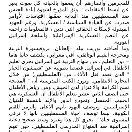
للمجرمين وأنصارهم ‘أن يصموا بالخيانة كل صوت يعبر
عن ابسط الانتقادات’". وثق المؤرخ لشهوة إبادة الجنس
ضد الفلسطينيين منذ البداية ضمّنها اقتباسات لأوامر
صدرت عن القيادة السياسية / العسكرية. ورغم الجهود
المبذولة لإسكات الحقائق التي تدين ، فالمعلومات زاخمة
عن النظم العسكرية الإسرائيلية وأسلحة إسرائيل
النووية.
وما أضافته نوريت بيلد –إلحانان، بروفيسورة التربية
ومخرجة الفيلم الوثائقي، آفي مغرابي، يكشف جانبا هاما
– دور التعليم . من منهاج التربية في إسرائيل يجري تعليم
الأطفال في إسرائيل قصصا بطولية عن "شمشون الجبار
" الذي تعمد قتل الآلاف من (الفلسطينين) من خلال
انتحاره الانتقامي. وتورد الكتب المدرسية أن " المذبحة
تمنح الكرامة والاعتزاز لدى الجيش. ومن رياض الأطفال
حتى الصف الثاني عشر يتعلم الأطفال ان العسكرية هي
الحبيب المفضل ونموذج الدور والإله بالنسبة للفتيان
الإسرائيليين. ويوصف اليهود بانهم الأعلى والرمز للقيم
الكونية، بينما توصف ‘حياة الفلسطينيين بانها لا ترقى
لمستوى حياة’ ". يجري كل هذا وغيره وسط ضجيج دعاية
إسرائيلية ضد المنهاج المدرسي الفلسطيني. حين تتهم