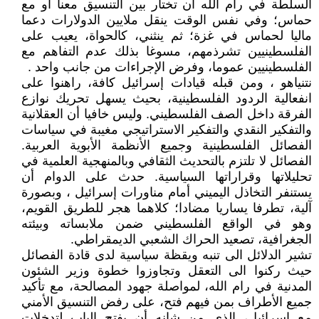
السلطة في رام الله أن تختار بين التنسيق معنا او مع
حماس؛ وفي نفس الوقت ينقل ملايين الدولارات دعما
ماليا لحماس في غزة؛ ثم ينثني، كالحواة، يعيب على
الفلسطينيين تشرذمهم، مسوغا بذلك عدم التفاهم مع
الفلسطينيين عموما، وفرض الإجراءات من جانب واحد .
نتنياهو ، ومن قبله قيادات إسرائيل كافة، راهنوا على
انفعالية الردود الفلسطينية، بحيث يسهل تحريك نوازع
الفرقة داخل الصف الفلسطيني. وليس خافيا أن العقلانية
والتفكير النقدي والتفكير الاستراتيجي مغيبة في سياسات
الفصائل الفلسطينية وجميع الأنظمة الأبوية العربية.
الفصائل لا تلتزم بالتحديث الثقافي وبالمنهجية العلمية في
تحليلاتها وقراراتها السياسية. حدث على الدوام أن
يستنفر التخاذل اليميني أمام مناورات إسرائيل ، وبصورة
آلية، تطرفا يساريا مضادا؛ كلاهما هجر للطريق القويم،
وهو في الواقع الفلسطيني ضمن ملابساته وبيئته
الجغرافية، تصعيد الحراك الشعبي الديمقراطي.
تشير الدلائل الى تنبه ويقظة سياسية لدى قادة الفصائل
حيث ركنوا الى التعقل وتجاوزوا خطوة وزير الشئون
المدنية في رام الله، لمواصلة جهود المصالحة، مع تأكيد
جميع الأطراف بمن فيهم فتح، على رفض التنسيق الأمني
مع إسرائيل، الذي من شانه أن يفتح الباب لتدخلات