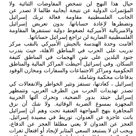
حيال هذا النهج لن تتمخض المفاوضات الثنائية ولا
المؤتمرات الدولية عن نتيجة أيجابية طالما لا تصدر عن
الجانب الفلسطينية مقاومة فعالة تربك إسرائيل
وتضطرها لإعادة حساباتها. بدون تعريض إسرائيل
والامبريالية الأميركية لضغوط دولية تستنفرها المقاومة
الفلسطينية الضارية لن تراجع إسرائيل حساباتها.
أقامت وحدة الهندسة بالجيش الأميركي بالنقب مركز
تدريب على الحرب في المناطق الآهلة، حيث يتدرب
جنود البلدين على شن الهجمات في المناطق كثيفة
السكان. وفي إسرائيل أحيطت المراكز المالية والمناطق
الحكومية ومراكز الاجتماعات والسفارات ومخازن الوقود
بدفاعات محكمة وشاملة.
إسرائيل ، كعادتها، تستفز وتثير الخواطر والانفعالات كي
تصدر تهديدات الحرب من الطرف العربي، وتتمظهر
إسرائيل حينئذ بدور الضحية، وتحرك آلتها الحربية
المجهزة بمسوغ الضربة الوقائية. ولا شك أن نزق
المجاهرة بنهج المواجهة العنفية تحت وهم أن إسرائيل
باتت عاجزة عن العدوان، توريط في مصيدة إسرائيل.
العجز عن العدوان لا يعني مطلقا العجز عن الدفاع،
ويجب ان لا يستبعد السعي المثابر لإيجاد أو افتعال ثغرات