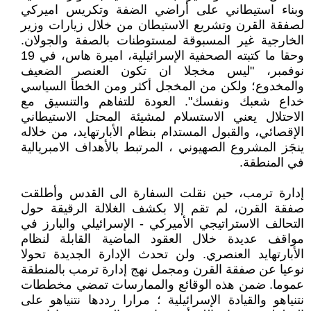
وبناء استيطاني على أراضي الضفة وتكريس اميركي
لصفقة القرن وتشريع الاستيطان من خلال زيارات وزير
الخارجية غير المسبوقة لمستوطنات بالصفة والجولان.
وحقا ما كتبته الصحفية الإسرائيلية، اميرة هاس، في 19
نوفمبر، "ليس مخجلا ان تكون العنصر الضعيف
والمخدوع؛ ولكن من المخجل أكثر ومن الخطأ السياسي
خداع شعبك ونفسك". العودة للتفاهم والتنسيق مع
الاحتلال يعني الاستسلام لمشيئة المحتل الاستيطاني
الإقصائي، والقبول المستدام بنظام الأبارتهايد، من خلاله
ينجَز المشروع الصهيوني ، المرتبط بالأهداف الامبريالية
في المنطقة.
إدارة ترمب، حين نقلت السفارة الى القدس وأطلقت
صفقة القرن، لم تقم إلا بكشف الغلالة الرقيقة حول
التحالف الاستراتيجي الأميركي - الإسرائيلي والبارز في
مواقف عديدة خلال العقود الماضية القابلة لنظام
الأبارتهايد العنصري. ولن تحدث الإدارة الجديدة تحولا
نوعيا عن صفقة القرن ومجمل نهج إدارة ترمب بالمنطقة
عموما. ضمن هذه الوقائع والممارسات تمضي مخططات
نتنياهو والقيادة الإسرائيلية ؛ مرارا رددها نتنياهو على