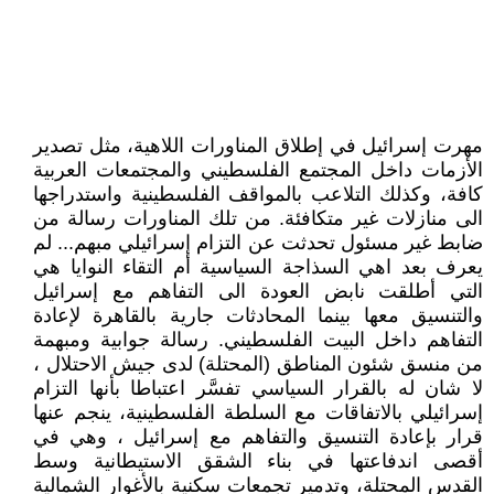
مهرت إسرائيل في إطلاق المناورات اللاهية، مثل تصدير
الأزمات داخل المجتمع الفلسطيني والمجتمعات العربية
كافة، وكذلك التلاعب بالمواقف الفلسطينية واستدراجها
الى منازلات غير متكافئة. من تلك المناورات رسالة من
ضابط غير مسئول تحدثت عن التزام إسرائيلي مبهم... لم
يعرف بعد اهي السذاجة السياسية أم التقاء النوايا هي
التي أطلقت نابض العودة الى التفاهم مع إسرائيل
والتنسيق معها بينما المحادثات جارية بالقاهرة لإعادة
التفاهم داخل البيت الفلسطيني. رسالة جوابية ومبهمة
من منسق شئون المناطق (المحتلة) لدى جيش الاحتلال ،
لا شان له بالقرار السياسي تفسَّر اعتباطا بأنها التزام
إسرائيلي بالاتفاقات مع السلطة الفلسطينية، ينجم عنها
قرار بإعادة التنسيق والتفاهم مع إسرائيل ، وهي في
أقصى اندفاعتها في بناء الشقق الاستيطانية وسط
القدس المحتلة، وتدمير تجمعات سكنية بالأغوار الشمالية