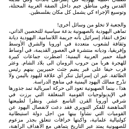
القدس وفي مناطق جيم داخل الضفة الغربية المحتلة،
وتوسيع الإجراء كي يشمل كل مكان بفلسطين.
والجعبة لا تخلو من وسائل أخرى!
تماهي اليهودية بالصهيونية بدعة سياسية للتحصين الذاتي،
تعرّف انتقاد إسرائيل بأنه جريمة اللاسامية. اليهودية ديانة
وثقافة لشعوب متعددة في اوروبا والشرق الأوسط
وإفريقيا، وديانه منتشرة في العصور القديمة، في أوساط
قبيلة حمير العربية اليمنية؛ اضطرت جماعات كبيرة
للهجرة هربا من حروب الرومان الى بلاد الشام. وعثر
قرب حيفا على قبر يضم جثث حميريين بينهم رئيس
الطائفة. غير ان إسرائيل تنكر أي علاقة لليهود باليمن ولا
تدْرج ممالك اليهود اليمنية في مناهج الدراسة.
هذا ، بينما الصهيونية تعود الى حركة امبريالية تمد جذورها
في الإيديولوجيات القومية المنغلقة التي برزت في
شرقي أوروبا القرن التاسع عشر. ونظرا لطبيعتها
المناهضة للفكر التنويري فقد دعت لانفصال اليهود عن
القوميات التي نشأوا بينها من اجل دولة استيطانية
كولنيالية علمانية، واكبتها خرافات تتعلق بجذر مزعوم
للصهيونية يمتد عبر التاريخ يتماهى مع الأهداف الراهنة،