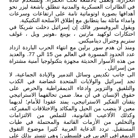
الحرارة، وتعمل بالأشعة تحت الحمراء. وتستخدم عادة
في الطائرات العسكرية والمدنية تنطلق بأشعة ليزر نحو
أهدافها بصورة اوتوماتية تامة على ارتفاعات وسرعات
وامداء مائلة بما يتطابق مع إطلاق الأسلحة التكتيكية.
ويقول البروفيسور فالك إن إسرائيل دخلت شريكا في
احتكارات لوكهيد مارتين ، بوينغ ،هونير ويل ، غولف
ستريم وجنرال ديناميكس.
ومنذ أن هدم سور برلين مع انتهاء الحرب الباردة ازداد
عدد الحدود المسورة في العالم من 15 الى 77. والعديد
من هذه الأسوار الحديثة مجهزة بتكنولوجيا أمنية مشتراة
من إسرائيل .
الى جانب تكديس وسائل التدمير والإبادة الجماعية، لا
تجد إسرائيل والولايات المتحدة غضاضة في الكذب
والتلفيق والتزوير وادعاء الديمقراطية والحرص على
حقوق الإنسان في آن معا. ضمن تحالفهما الاستراتيجي
يتقنان التفكير الاستراتيجي، يمتد عقودا للأمام؛ لديهما
معين لا ينضب من الحيل والمكائد والاختلاقات المفبركة،
وكذلك الألاعيب القانونية، للتملص من الالتزامات
والتخلص من الأزمات القائمة والمحتملة في طيات
المستقبل. تردد الدعاية العربية كثيرا موضوع التفوق
الديمغرافي العربي في فلسطين؛ وهي تتستر بذلك على