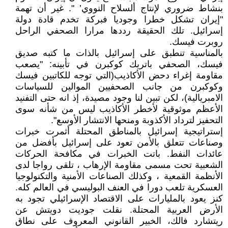
بنشاط ضروري لإنتاج ألسلاح النووي’ ". غير أن تهمة
"إيران تشكل خطرا وجوديا فبركة تخدم قادة دولة
إسرائيل. تلك الحقيقة رددها مرارا الصحفي الراحل
روبرت فيسك.
بالمناسية تنطبق على إسرائيل بالذات ما كتبه صديق
فيسك، الصحفي باتريك كوكبرن في تأبينه: "يصعب
مقاومة إغراء دحض الأكاذيب(التي توجه للكاتبين فيسك
وكوكبرن من جانب الصحفيين الموالين للسياسات
الامبريالية)، لكن تبين لنا وجود مصيدة، إذ انه حتى التفنيد
الأعظم موثوقية لأخطر الأكاذيب ليس من شأنه سوى
التحفيز لترداد الأكذوبة ومنحها الانتشار الأوسع".
إستراتيجية إسرائيل بالمناطق المحتلة أثمرت خبرات
وصناعات تتعلق بالأمن تعود على إسرائيل بأفضل من
عائدات النفط. باتت الخبرات في مكافحة الحركات
الشعبية تحت مسمى مقاومة الإرهاب ، تلقى رواجا لدى
الأنظمة القمعية ، وكذلك الصناعات الأمنية والتكنولوجيا
العسكرية تلعب دورا في العنف البوليسي في العالم كله.
كنز يعود بالمليارات على الاقتصاد الإسرائيلي تجود به
الأرض العربية المحتلة. نقلت جوديت دويتش عن
ريتشارد فالك، الخبير القانوني المعروف على نطاق