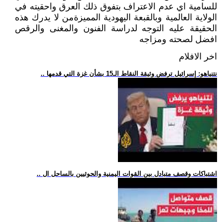
للسامية اي عدم الاعتراف بتفوق ذلك العرق واحقيته في
الولاية العالمية وبالقبعة اليهودية المميزةمن لا يدرك هذه
الحقيقة عليه التوجه لدراسة الفنون والمغنى والرقص
افضل لصحته ومزاجه
اخر الافلام
.. نتنياهو: إسرائيل ترفض وثيقة النقاط الـ15 بشأن غزة التي قدمها
.. اشتباكات وقصف متبادل بين القوات اليمنية والحوثيين بالساحل ال