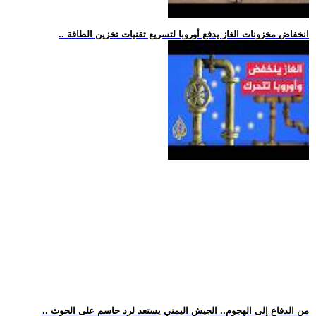
.. انخفاض مخزونات الغاز يدفع أوروبا لتسريع تقنيات تخزين الطاقة
.. من الدفاع إلى الهجوم.. الجيش اليمني يستعد لرد حاسم على الحوث