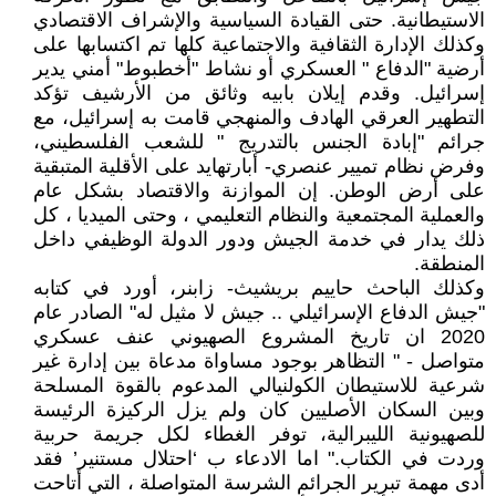
الاستيطانية. حتى القيادة السياسية والإشراف الاقتصادي
وكذلك الإدارة الثقافية والاجتماعية كلها تم اكتسابها على
أرضية "الدفاع " العسكري أو نشاط "أخطبوط" أمني يدير
إسرائيل. وقدم إيلان بابيه وثائق من الأرشيف تؤكد
التطهير العرقي الهادف والمنهجي قامت به إسرائيل، مع
جرائم "إبادة الجنس بالتدريج " للشعب الفلسطيني،
وفرض نظام تميير عنصري- أبارتهايد على الأقلية المتبقية
على أرض الوطن. إن الموازنة والاقتصاد بشكل عام
والعملية المجتمعية والنظام التعليمي ، وحتى الميديا ، كل
ذلك يدار في خدمة الجيش ودور الدولة الوظيفي داخل
المنطقة.
وكذلك الباحث حاييم بريشيث- زابنر، أورد في كتابه
"جيش الدفاع الإسرائيلي .. جيش لا مثيل له" الصادر عام
2020 ان تاريخ المشروع الصهيوني عنف عسكري
متواصل - " التظاهر بوجود مساواة مدعاة بين إدارة غير
شرعية للاستيطان الكولنيالي المدعوم بالقوة المسلحة
وبين السكان الأصليين كان ولم يزل الركيزة الرئيسة
للصهيونية الليبرالية، توفر الغطاء لكل جريمة حربية
وردت في الكتاب." اما الادعاء ب ‘احتلال مستنير’ فقد
أدى مهمة تبرير الجرائم الشرسة المتواصلة ، التي أتاحت