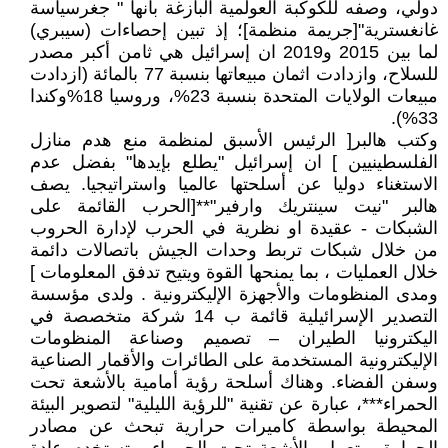
دولي، وصفه للكوكبة العولمية البازغة بأنها " جغرسياسة
غانغسترية"[جريمة منظمة]؛ إذ تبين إحصاءات (سيبري)
لما بين 2015 و2019 ان إسرائيل هي ثامن أكبر مصدر
للسلاح، وازدادت اثمان مبيعاتها بنسبة 77 بالمائة (ازدادت
مبيعات الولايات المتحدة بنسبة 23%، وروسيا 18%وكندا
33%).
وكتب هالبر[ الرئيس الأسبق لمنظمة منع هدم منازل
الفلسطينيين ] ان إسرائيل "يطلع بإيدها" بفضل عدم
الاستغناء دوليا عن أسلحتها عالميا واستراتيجيا. يصف
هالبر "نيت سينتريك وارفير"**[الحرب القائمة على
الشبكات - عقيدة او نظرية في الحرب لإدارة الحروب
من خلال شبكات تربط وحدات الجيش باتصالات دائمة
خلال العمليات ، بما يمنحها القوة ويتيح تدفق المعلومات ]
ومدى المنظومات والأجهزة الإليكترونية . ولدى مؤسسة
التصدير الإسرائيلية قائمة ب 14 شركة متخصصة في
اليكترونيا الطيران – تصميم وصناعة المنظومات
الإليكترونية المستخدمة على الطائرات والأقمار الصناعية
وسفن الفضاء. وهناك أسلحة رؤية أمامية بالأشعة تحت
الحمراء***، عبارة عن تقنية "للرؤية الليلية" لتصوير البيئة
المحيطة بواسطة كاميرات حرارية تبحث عن مصادر