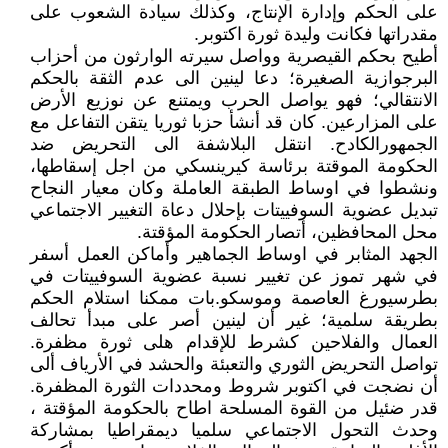
على الحكم وإدارة الإنتاج، وكذلك سيادة الشعوب على
مقدراتها فكانت وليدة ثورة اكتوبر.
أطيح بحكم القيصرية وواصل سيرته الوارثون من أحزاب
البرجوازية الصغيرة؛ دعا لينين الى عدم الثقة بالحكم
الانتقالي؛ فهو يواصل الحرب ويمتنع عن نوزيع الأرض
على المزارعين. كان قد أنشأ حزبا ثوريا يتقن التفاعل مع
الجمهورالكادح. انتقل البلاشفة الى التحريض ضد
الحكومة الموقتة برئاسة كيرينسكي من اجل إسقاطها،
ونشطوا في اوساط الطبقة العاملة وكان معيار النجاح
تبديل عضوية السوفييتات بإحلال دعاة التغيير الاجتماعي
محل المحافظين، أتصار الحكومة المؤقتة.
الجهد المثابر في اوساط الجماهير وأماكن العمل أسفر
في شهر تموز عن تغيير نسبة عضوية السوفييتات في
بطرسيورغ العاصمة وموسكو.بات ممكنا استلام الحكم
بطريقة سلمية؛ غير أن لينين أصر على مبدأ تحالف
العمال والفلاحين كشرط للإقدام هلى ثورة مظفرة.
تواصل التحريض الثوري والتعبئة والحشد في الأرياف ألى
أن نضجت في اكتوبر شروط ومحددات الثورة المظفرة.
قدر ضئيل من القوة المسلحة اطاح بالحكومة المؤقتة ،
وحدث التحول الاجتماعي سلميا ديمقراطيا بمشاركة