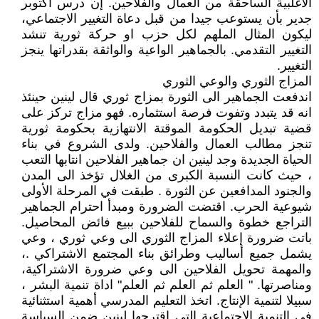
الأغلبية الساحقة من العمال والفلاحين. إن درس أكتوبر
جدير بأن يستوعب جيدا من قبل دعاة التغيير الاجتماعي،
ليكون المثال الملهم لكل حزب او حركة ثورية تنشد
التغيير التقدمي. بالجماهير الواعية والواثقة بقدراتها ينجز
التغيير.
المزاج الثوري والوعي الثوري
اندفعت الجماهير الى الثورة بمزاج ثوري قال لينين حينئذ
انه قد يتبدد وتفوت فرصة استثماره. فهو مزاج تركز على
قضية تبديل الحكومة الموقتة الانتهازية بحكومة ثورية
تنجز مطالب العمال والفلاحين. ولدى الشروع في بناء
الحياة الجديدة وجد لينين ان جماهير الفلاحين انتابها التعب
، حيث كانت النسبة الكبرى من الغلال تؤخذ الى المدن
والجنود المدافعين عن الثورة . طبقت في المرحلة الأولى
شيوعية الحرب. اقتضت الضرورة ومبدأ احترام الجماهير
التراجع خطوة والسماح للفلاحين ببيع فائض المحاصيل.
باتت ضرورة إعلاء المزاج الثوري الى وعي ثوري ، وعي
يشمل جميع أساليب وطرائق بناء المجتمع الاشتراكي .،
والمهمة تحويل الفلاحين الى وعي ضرورة الاشتراكية،
ومناصرتها. " العلم ثم العلم ثم العلم" اداة تنمية البشر ،
سبيلا لتنمية الإنتاج. اتخذ التعليم المدرسي أهمية استثنائية
في التنمية الاجتماعية التي اقترحها لينين ضمن السياسة