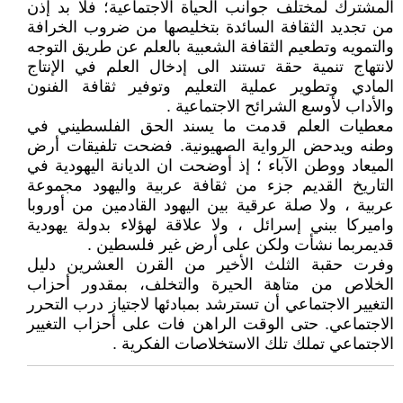
المشترك لمختلف جوانب الحياة الاجتماعية؛ فلا بد إذن
من تجديد الثقافة السائدة بتخليصها من ضروب الخرافة
والتمويه وتطعيم الثقافة الشعبية بالعلم عن طريق التوجه
لانتهاج تنمية حقة تستند الى إدخال العلم في الإنتاج
المادي وتطوير عملية التعليم وتوفير ثقافة الفنون
والأداب لأوسع الشرائح الاجتماعية .
معطيات العلم قدمت ما يسند الحق الفلسطيني في
وطنه ويدحض الرواية الصهيونية. فضحت تلفيقات أرض
الميعاد ووطن الآباء ؛ إذ أوضحت ان الديانة اليهودية في
التاريخ القديم جزء من ثقافة عربية واليهود مجموعة
عربية ، ولا صلة عرقية بين اليهود القادمين من أوروبا
واميركا ببني إسرائل ، ولا علاقة لهؤلاء بدولة يهودية
قديمربما نشأت ولكن على أرض غير فلسطين .
وفرت حقبة الثلث الأخير من القرن العشرين دليل
الخلاص من متاهة الحيرة والتخلف، بمقدور أحزاب
التغيير الاجتماعي أن تسترشد بمبادئها لاجتياز درب التحرر
الاجتماعي. حتى الوقت الراهن فات على أحزاب التغيير
الاجتماعي تملك تلك الاستخلاصات الفكرية .