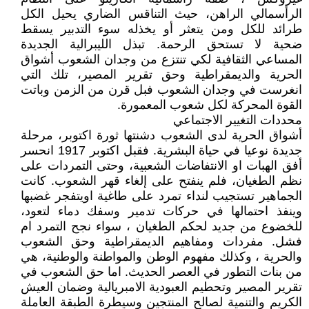
الرأسمالي الراهن، حيث التناقس الضاري يحيل الكل
طرائد للكل ومن يتعثر أو يخذله سوء التدبير يسقط
ضحية لا تستحق الرحمة. تبذل الليبرالية الجديدة
المساعي الثقافية لكي تنتزع من وجدان الشعوب أشواق
الحرية والديمقراطية وحق تقرير المصير، تلك التي
انغرست في وجدان الشعوب فبل قرن من الزمن وباتت
القوة المحركة لكل شعوب المعمورة.
محددات التغيير الاجتماعي
أشواق الحرية لدى الشعوب دشنتها ثورة اكتوبر، مرحلة
جديدة نوعيا في حياة البشرية. فقبل اكتوبر 1917 انحسر
أفق الهبات او الانتفاضات الشعبية، وحتى التمردات على
نظم الطغيان، فلم ينفتح على إلغاء قهر الشعوب. كانت
الجماهير تستجيب لنداء تمرد على طاغية اويتفجر غضبها
وينفذ احتمالها في حركات تدمير وسفك دماء لتعود،
للخضوع من جديد لحكم الطغيان ، سواء نجح التمرد ام
فشل. مفردات ومفاهيم الديمقراطية وحق الشعوب
والحرية ، وكذلك مفهوم الوطن والمواطنة والوطنية، هي
من بنات التطور في العصر الحديث. اما حق الشعوب في
تقرير المصير وتحطيم العبودية الامبريالية وضمان العيش
الكريم والتنمية لصالح المنتجين وسيطرة الطبقة العاملة