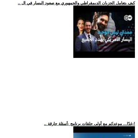
.. كيف يتعامل الحزبان الديمقراطي والجمهوري مع صعود اليسار في ال
.. غدًا... موعدكم مع أولى حلقات برنامج -أسئلة حارقة-!