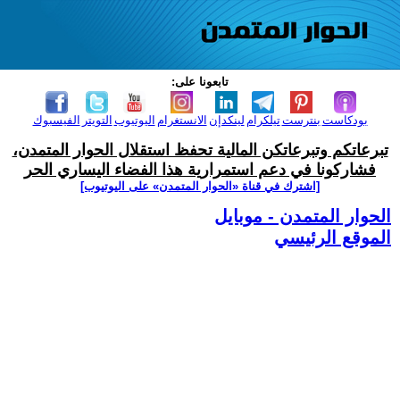
تابعونا على:
بودكاست
بنترست
تيلكرام
لينكدإن
الانستغرام
اليوتيوب
التويتر
الفيسبوك
تبرعاتكم وتبرعاتكن المالية تحفظ استقلال الحوار المتمدن،
فشاركونا في دعم استمرارية هذا الفضاء اليساري الحر
[اشترك في قناة ‫«الحوار المتمدن» على اليوتيوب]
الحوار المتمدن - موبايل
الموقع الرئيسي