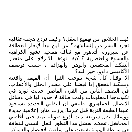
كيف الخلاص من تهميج العقل؟ وكيف نردع هجمة ثقافية
تجرد البشر من إنسانيتهم؟ من اين نبدأ لإنجاز انعطافة
عن سيرورة التدهور مع ثقافة همجية تشيع الكراهية
والقسوة والعنصرية ؟ كيف نوقف الانزلاق على منحدر
التفكك المجتمعي والوهن والهزائم ، حسب توصيف
الأكاديمي داوود خير الله؟
الا وقبل كل شيء يتوجب القول أن المهمة واقعية
وممكنة التحقق إذا قبضنا على مصدر الخلل والأعطاب.
في النصف الثاني من القرن الماضي حدثت ثورة في
تكنولوجيا المعلومات ولدت طاقة لا حدود لها في وسائل
الاتصال الجماهيري. طبيعي ان التفاني الجديدة تستحوذ
عليها الطبقة الثرية قبل غيرها؛ يرزت منابر إعلامية جديدة
ووسائل نقل سريعة ذات أذرع طويلة تمتد حتى أقاصي
المجاهيل. تضخم بفضل هذا التطور الثقل النسبي للثقافة
في سلطة الهيمنة تفوقت على سلطة الاقتصاد والعسكر.