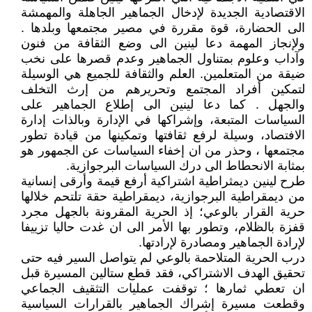
الاقتصادية الجديدة لإدخال الجماهير الجاهلة والمهمشة
الى الحضارة، قوة مقررة في مصير مجتمعها وبلدها .
ولإنجاز المهمة دعا لينين الى وضع الثقافة من فنون
وآداب وعلوم بمتناول الجماهير وعدم قصرها على نخب
ضيقة من المتعلمين. العلم والثقافة للجميع هي الوسيلة
لتمكين أفراد المجتمع وتحريرهم من إرث التخلف
والجهل . كما دعا لينين الى إطلاع الجماهير على
السياسات المتبعة، وإشراكها في الإدارة وبالذات إدارة
الافتصاد، وسيلة لرفع ثقافتها وتمكينها من قيادة تطور
مجتمعها ، وحذر من ان إخفاء السياسات عن الجمهور هو
بمثابة الانحطاط الى درك السياسات البرجوازية.
طرح لينين ديمثراطية اشتراكية أرفع قيمة وأرقى إنسانية
من ديمقراطية البرجوازية، ديمقراطية حقة تلتحم خلالها
حرية القرار بالوعي؛ إذ الحرية المقرونة بالجهل مجرد
قفزة بالظلام، وتطور بها الأمر الى ان غدت حاليا تزييفا
لإرادة الجماهير ومصادرة لإرادتها.
درب الحرية المتلاحمة بالوعي لم يتواصل السير فيه حتى
تحقيق الهدف الاشتراكي، فقد قطع ستالين المسيرة قبل
ان تعطي ثمارها ؛ توقفت عمليات التثقيف الجماعي
وقطعت مسيرة إشراك الجماهير بالقرارات السياسية