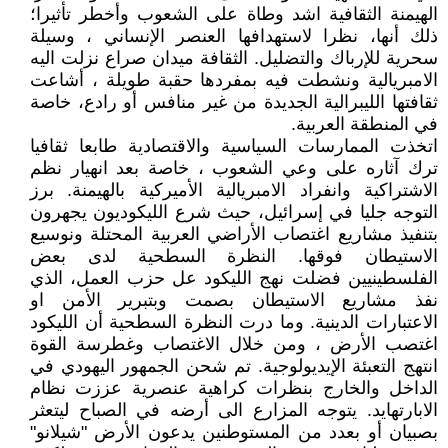
الهيمنة الثقافية اشد وطاة على الشعوب وأخطر تأثيرا؛
ذلك أنها، نظرا لاستهدافها العنصر الإنساني ، وسيلة
سحرية للإرباك والتضليل. الثقافة ميدان صراع نزلت اليه
الامبريالية ونشطت فيه بمفردها حقبة طويلة ، أشاعت
ثقافتها الليبرالية الجديدة من غير منافس أو رادع، خاصة
في المنطقة العربية.
اتخذت الممارسات السياسية والاقتصادية طابعا ثقافيا
ترك آثاره على وعي الشعوب ، خاصة بعد انهيار نظم
الاشتراكية وانفراد الامبريالية الأميركية بالهيمنة. برز
التوجه جليا في إسرائيل، حيث شرع الليكوديون يجهرون
بتنفيذ مشاريع اغتصاب الأراضي العربية المحتلة ونوسيع
الاستيطان فوقها. النظرة السطحية لدى بعض
الفلسطينيين فضلت نهج الليكود عل حزب العمل، الذي
نفذ مشاريع الاستيطان بصمت وبتبرير الأمن او
الاعتبارات الدينية. وما درت النظرة السطحية أن الليكود
اغتصب الأرض ، ومن خلال الاغتصاب وغطرسة القوة
انتهج التعبئة الإيديولوجية. تم شحن الجمهور اليهودي في
الداخل والخارج بنظرات كراهية عنصرية عززت نظام
الابارتهايد. يتوجه المزارع الى أرضه في الصباح ليتعثر
بصبيان أو بعدد من المستوطنين يدعون الأرض "شيلانو"