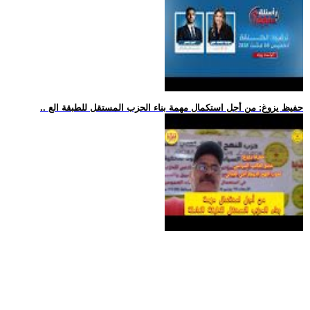
.. حفيظ يزوغ: من أجل استكمال مهمة بناء الحزب المستقل للطبقة الع