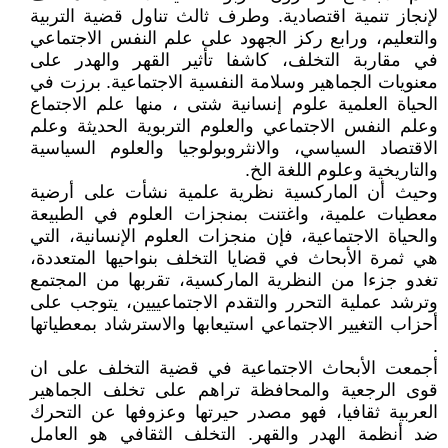
لإنجاز تنمية اقتصادية. وطرف ثالث تناول قضية التربية
والتعليم، ورابع ركز الجهود على علم النفس الاجتماعي
في مقاربة التخلف، كاشفا تأثير القهر والهدر على
معنويات الجماهير وسلامة النفسية الاجتماعية. برزت في
الحياة العلمية علوم إنسانية شتى ، منها علم الاجتماع
وعلم النفس الاجتماعي والعلوم التربوية الحديثة وعلم
الاقتصاد السياسي، والانثروبولوجيا والعلوم السياسية
والتاريخية وعلوم اللغة الخ.
وحيث أن الماركسية نظرية علمية نشأت على أرضية
معطيات علمية، واغتنت بمنجزات العلوم في الطبيعة
والحياة الاجتماعية، فإن منجزات العلوم الإنسانية، التي
هي ثمرة الأبحاث في قضايا التخلف بنواحيها المتعددة،
تغدو جزءا من النظرية الماركسية، تقربها من المجتمع
وترشد عملية التحرر والتقدم الاجتماعييين، يتوجب على
أحزاب التغيير الاجتماعي استيعابها والاسترشاد بمعطياتها
.
أجمعت الأبحاث الاجتماعية في قضية التخلف على ان
قوى الرجعية والمحافظة تراهم على تخلف الجماهير
العربية ثقافيا، فهو مصدر حيرتها وعزوفها عن التحرك
ضد أنظمة الهدر والقهر. التخلف الثقافي هو العامل