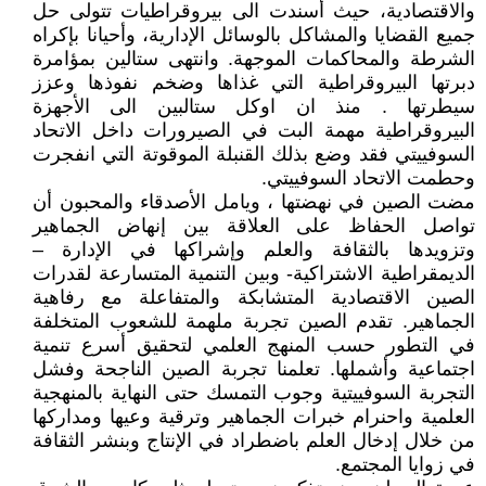
والاقتصادية، حيث أسندت الى بيروقراطيات تتولى حل
جميع القضايا والمشاكل بالوسائل الإدارية، وأحيانا بإكراه
الشرطة والمحاكمات الموجهة. وانتهى ستالين بمؤامرة
دبرتها البيروقراطية التي غذاها وضخم نفوذها وعزز
سيطرتها . منذ ان اوكل ستالبين الى الأجهزة
البيروقراطية مهمة البت في الصيرورات داخل الاتحاد
السوفييتي فقد وضع بذلك القنبلة الموقوتة التي انفجرت
وحطمت الاتحاد السوفييتي.
مضت الصين في نهضتها ، ويامل الأصدقاء والمحبون أن
تواصل الحفاظ على العلاقة بين إنهاض الجماهير
وتزويدها بالثقافة والعلم وإشراكها في الإدارة –
الديمقراطية الاشتراكية- وبين التنمية المتسارعة لقدرات
الصين الاقتصادية المتشابكة والمتفاعلة مع رفاهية
الجماهير. تقدم الصين تجربة ملهمة للشعوب المتخلفة
في التطور حسب المنهج العلمي لتحقيق أسرع تنمية
اجتماعية وأشملها. تعلمنا تجربة الصين الناجحة وفشل
التجربة السوفييتية وجوب التمسك حتى النهاية بالمنهجية
العلمية واحنرام خبرات الجماهير وترقية وعيها ومداركها
من خلال إدخال العلم باضطراد في الإنتاج وبنشر الثقافة
في زوايا المجتمع.