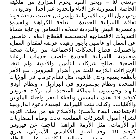
-وتعني لنا – وبحق القوة يحرم المزارع من ملكيته
الخاصة، المتوارثة عن الآباء والجدود عبر أجيال وقرون .
وفي دول الغرب الامبريالية وإسرائيل حظيت بدفعة قوية
ثقافة الليبرالية الجديدة ، ثقافة الكراهية والقسوة
وعنصرية البيض والفردية تسخّف التضامن ورعاية ضحايا
التعديلات الاقتصاجية لخصخصة القطاع العام ، عاطلين
عن العمل او عاملين بأجور زهيدة عرضة لفقدان العمل،
واخمتزلت قطاع الخدكات الاجتماعية من رعاية صحية
وتعليمية. الليبرالية الجديدة قلصت خدمات الرعاية
الصحية لصالح شركات التأمين والأدوية ولم تتخذ
الإجراءات اللازمة للحد من أضرار الفيروس. بلغ الأمر
بأنظمة يمينية وحتى فاشية، مثل نظام ترمب في الولايات
المتحدة ونظام بولسونارو في البرازيل ، ونظام أودي
بالهند وجونسون بالمملكة المتحدة، أن تركت فيروس
كوفيد 19 يفتك بالمسنين وباحياء الفقر واحياء الملونين
والأقليات.. وكذلك تبنت الليبرالية الجديدة دعوة الداروينية
الاجتماعية، البقاء للأصلح؛ والأصلاح هو من يملك الثروة
لشراء أصول الشركات المفلسة تحت وطأة المضاربات
او الأزمات، مثل الأزمة الراهنة الناجمة عن فيروس
كوفيد 19. وقد اطلق الأكاديمي الأميركي، هنري
غيروكس ، صفة راسمالية الكازينو على النظام