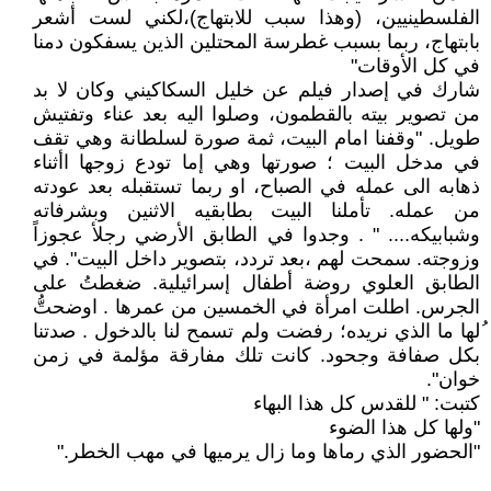
الفلسطينيين، (وهذا سبب للابتهاج)،لكني لست أشعر
بابتهاج، ربما بسبب غطرسة المحتلين الذين يسفكون دمنا
في كل الأوقات"
شارك في إصدار فيلم عن خليل السكاكيني وكان لا بد
من تصوير بيته بالقطمون، وصلوا اليه بعد عناء وتفتيش
طويل. "وقفنا امام البيت، ثمة صورة لسلطانة وهي تقف
في مدخل البيت ؛ صورتها وهي إما تودع زوجها اأثناء
ذهابه الى عمله في الصباح، او ربما تستقبله بعد عودته
من عمله. تأملنا البيت بطابقيه الاثنين وبشرفاته
وشبابيكه.... " . وجدوا في الطابق الأرضي رجلأ عجوزاً
وزوجته. سمحت لهم ،بعد تردد، بتصوير داخل البيت". في
الطابق العلوي روضة أطفال إسرائيلية. ضغطتُ على
الجرس. اطلت امرأة في الخمسين من عمرها . اوضحتُّ
ُلها ما الذي نريده؛ رفضت ولم تسمح لنا بالدخول . صدتنا
بكل صفافة وجحود. كانت تلك مفارقة مؤلمة في زمن
خوان".
كتبت: " للقدس كل هذا البهاء
"ولها كل هذا الضوء
"الحضور الذي رماها وما زال يرميها في مهب الخطر."