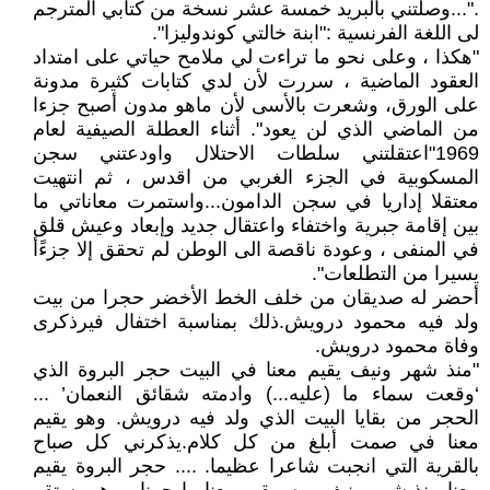
."...وصلتني بالبريد خمسة عشر نسخة من كتابي المترجم
لى اللغة الفرنسية :"ابنة خالتي كوندوليزا".
"هكذا ، وعلى نحو ما تراءت لي ملامح حياتي على امتداد
العقود الماضية ، سررت لأن لدي كتابات كثيرة مدونة
على الورق، وشعرت بالأسى لأن ماهو مدون أصبح جزءا
من الماضي الذي لن يعود". أثناء العطلة الصيفية لعام
1969"اعتقلتني سلطات الاحتلال واودعتني سجن
المسكوبية في الجزء الغربي من اقدس ، ثم انتهيت
معتقلا إداريا في سجن الدامون...واستمرت معاناتي ما
بين إقامة جبرية واختفاء واعتقال جديد وإبعاد وعيش قلق
في المنفى ، وعودة ناقصة الى الوطن لم تحقق إلا جزءًأ
يسيرا من التطلعات".
أحضر له صديقان من خلف الخط الأخضر حجرا من بيت
ولد فيه محمود درويش.ذلك بمناسبة اختفال فيرذكرى
وفاة محمود درويش.
"منذ شهر ونيف يقيم معنا في البيت حجر البروة الذي
‘وقعت سماء ما (عليه...) وادمته شقائق النعمان’ ...
الحجر من بقايا البيت الذي ولد فيه درويش. وهو يقيم
معنا في صمت أبلغ من كل كلام.يذكرني كل صباح
بالقرية التي انجبت شاعرا عظيما. .... حجر البروة يقيم