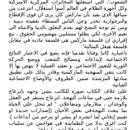
الشعوب’، التي استغلتها المخابرات المركزية الأميركية
وكل أجهزة الظلام في العالم أسوأ استغلال، انتزعت من
سياقها الذي يفيد بأن ماركس كان يرى ان قوى الإقطاع
والبرجوازية تخدر وعي الناس البسطاء بعقيدة دينية ،
ومن ثم توجه النصح لهم بعدم التعلق بالدنيا والانتباه الى
نعيم الآخرة، لكي يظلوا مستلبين مهضومي الحقوق ، مع
إقراري ان فلسفة ماركس هي فلسفة مادية في مقابل
فلسفة هيغل المثالية".
باعتباره كاتبا وفنانا تقدميا فإنه يضع في الاعتبار النتائج
الاجتماعية لإبداعاته ومصالح الشعب ووضع الحركة
الثورية للتغيير الاجتماعي. و تعقيد العملية لا ينهض بها إلا
كاتب يتقن المنهجية الماركسية وقادر بذلك على تطبيق
مبادئها المرشدة ضمن الظروف والأوضاع الاجتماعية
العيانية.
على غلاف الكتاب صورة للكاتب يشي وجهه بانزعاج
يلازمه حتى في ساعات البهجة. انزعاج يستقر في العقل
والوجدان ، متلازمان ومتفاعلان. " لم تبخل علي الحياة
بما يبعث البهجةفي بعض الأحيان (إصدارات جديدة او
تقييم إيجابي لما انشره او ينشر او يترجم من أبداعات ).
كنت اغرق بدلا من الطمانينة في هواجس عن سلبيات
المجتمع الذي أعيش فيه، فلا أشعر بارتياح".