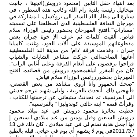
بعد انتهاء حفل التابين (محمود درويش)اتجهنا ، جانيت
ميخائيل رئيسة بلدية رام الله وكاتب هذه السطور ، في
سيارة الى مطار اللد للسفر الى بروكسل، للمشاركة في
مهرجان الثقافة الفلسطينية الذي اصطلحنا على تسميته
‘مسارات’".افتتح المهرجان بحضور رئيس الوزراء سلام
فياض. أُلقيت كلمات ثم عزف الإ خوة جبران بعض
مقطوعاتهم الموسيقة على آلات العود، وغنت كاميليا
جبران ، وقدمت فرقة ‘دام’ من مدينة اللد الفلسطينية
أغانيها الصاخبةالتي حركت مشاعر الشابات والشباب
فراحوا يرقصون على أنغام الفرقة وعلى أغاني الراب".
كان من المقرر أنيلقيمحمود درويش من قصائده. افتتح
المهرجان بحضورررئيس الوزراء سلام فياض.
"ضحك الجمهور وانا أروي مشاهد من بعض القصص،
فأبهجني ذلك .أتحدث بالعربية ، وليلى شهيد تترجم حديثي
الى الفرنسية، ثم نحدثتْ ستيفاني عن ترجمتها للكتاب ،
وقرأتْ قصة " ابنة خالتي كوندوليزا " بالفرنسية".
حظيت بجائزة محمود درويش في عيد ميلاد محمود
درويش السبعين وقبل يومين من عيد ميلادي السبعين. إ
نها أجمل هدية تقدم لي في عيد ميلادي . كان ذلك في 13
/ 3/ 2011في يوم لا يشبهه أي يوم في حياتي. قبله بالطبع