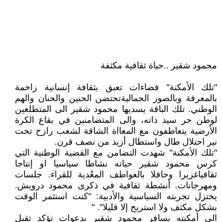
محمود شقير ..حياة ثقافية مكثفة
"تلك الأمكنة" فضاءات تعبق بثقافة إنسانية زاخمة
بالمعرفة وبالصور الجماليةتحتضن الحنين والحنان والهم
الوطني. تلك الباقة يسديها محمود شقير الى المتطلعين
لوطن حر سيد ذاته، والى المتضامنين في بقاع الكرة
الأرضية يتعاطفون مع المعااة الشاقة لشعب رازح تحت
نير احتلال طال واستطال أزيد من نصف قرن.
"تلك الأمكنة" شهدت التضامن مع القضية الوطنية التي
كرس محمود شقير حياته نشاطا سياسيا او إنتاجا
ثقافياغزيرا وحافلا بالعواطف المعْدية للقراء. جلسات
ومهرجانات. أنشطة ثقافية في ذكرى محمود درويش.
يختزل تجربته السياسية والأدبية: "كنت استثمر الوقت
بشكل مكثف ولا استريح إلا قليلا". "
الى أمكنته يسافر محمود شقير بدعوات تؤكد تقبل