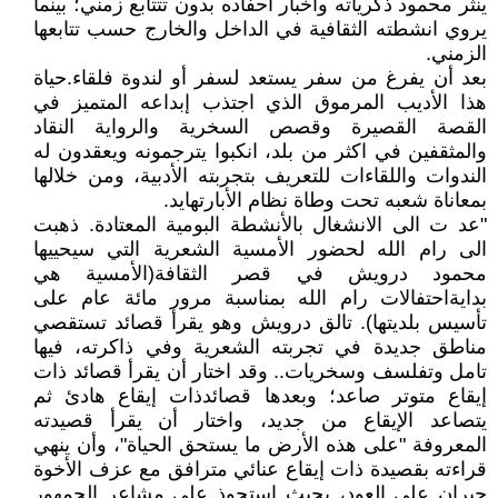
ينثر محمود ذكرياته وأخبار أحفاده بدون تتتابع زمني؛ بينما
يروي انشطته الثقافية في الداخل والخارج حسب تتابعها
الزمني.
بعد أن يفرغ من سفر يستعد لسفر أو لندوة فلقاء.حياة
هذا الأديب المرموق الذي اجتذب إبداعه المتميز في
القصة القصيرة وقصص السخرية والرواية النقاد
والمثقفين في اكثر من بلد، انكبوا يترجمونه ويعقدون له
الندوات واللقاءات للتعريف بتجربته الأدبية، ومن خلالها
بمعاناة شعبه تحت وطاة نظام الأبارتهايد.
"عد ت الى الانشغال بالأنشطة البومية المعتادة. ذهبت
الى رام الله لحضور الأمسية الشعرية التي سيحييها
محمود درويش في قصر الثقافة(الأمسية هي
بدايةاحتفالات رام الله بمناسبة مرور مائة عام على
تأسيس بلديتها). تالق درويش وهو يقرأ قصائد تستقصي
مناطق جديدة في تجربته الشعرية وفي ذاكرته، فيها
تامل وتفلسف وسخريات.. وقد اختار أن يقرأ قصائد ذات
إيقاع متوتر صاعد؛ وبعدها قصائدذات إيقاع هادئ ثم
يتصاعد الإيقاع من جديد، واختار أن يقرأ قصيدته
المعروفة "على هذه الأرض ما يستحق الحياة"، وأن ينهي
قراءته بقصيدة ذات إيقاع عنائي مترافق مع عزف الأخوة
جبران على العود، بحيث استحوذ على مشاعر الجمهور