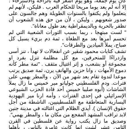
كان يوم جمعة، وهو يوم أشعر فيه بالراحة والاسترخاء ؛
إلا أنه لم يعد يوما مريحا للحكام العرب . فليكن، لأنهم لم
يتعلموا ولم يكتفوا بالسنوات الطويلة وهم جالسون على
صدور شعوبهم . وليكن ، لأن من حق هذه الشعوب أن
تظفر بالحرية وبالديمقراطية بعد طول معاناة".
" لست مبتهجا ، ربما بسبب الثورات الشعبية التي لم
تحسم أمرها بعد مع الطغاة ، ثمة دم بريء يسيل كل
صباح، يملأ الميادين والطرقات".
تشف كتابات محمود شقير عن انفعالات لا تهدأ ، تنز أسى
وازدراءًا للمنحرفين، مع كل مظلمة تنزل بفرد او
مجموعة أو بشعب، و إثر اغتيال مثقف . "ثمة مطر كأنه
دموع الأمهات ، وانا حزين والهاتف يرن، ثمة صديق يرتب
موعدا لندوة تقام بعد شهر من الآن ، والمطر يهمي على
فترات. ودم الفلسطيني جوليانو مير خميس ما زال يملأ
الشاشات (أبوه صليبا خميس أحد قادة الحزب الشيوعي
الإسرائيلي في إحدى الفترات ، وأمه ارنا مير اليهودية
اليسارية المتعاطفة مع الفلسطينيين، الناشطة من أجل
حقوق الإنسان ). أيدي الظلام التي اغتالته في مدينة جنين
لابد تراقب المشهد المفجع من مكان ما ، والمطر يهمي".
وصديق ما زال يكتب رواية عن فلسطين في القرن
الثامن عشر ليثبت انها كانت عامرة بالناس ، بأهلها