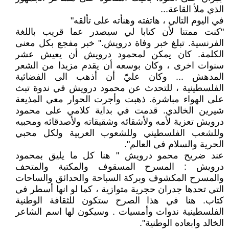
الذي ملأ القاعة...
في اليوم التالي ، هاتفته وهنأته على تألقه"
"كنت ممتنا لأن كتابا لي سيصدر عما قريب باللغة
الفرنسية. تبلغ خبر وفاة درويش." خبر مفجع بكل معنى
الكلمة. كان يمكن لمحمود درويش أن يعيش عشر
سنوات اخرى ، وكان بوسعه أن يقدم مزيدا من الشعر
المدهش ... وكان عليّ أن أذهب الى الفضائية
الفلسطينية ، للتحدث عن محمود درويش في ندوة تبث
على الهواء مباشرة. ذهبت وأجرت الحوار معي المذيعة
شيرين الخالدي. قدمت في بداية كلامي على محمود
درويش تعزية لأمه ولأشقائه وشقيقاته ولأصدقائه ومحبيه
وللشعب الفلسطيني وللشعوب العربية ولكل محبي
الحرية والسلام في العالم".
عند ضريح محمو درويش " هنا كل ما يليق بمحمود
درويش : المسرح المسقوف والمكتبة والمتحف
والمسرح المكشوف وبركة السباحة والحدائق والساحات
التي تحدها جدران حجرية متوازية ، كما لو انها أسطر في
كتاب. هنا في هذا الصرح ستكون للثقافة الوطنية
الفلسطينية ندوات وأمسيات . وسيكون لها اسم الشاعر
الخالد وابعاده الوطنية".