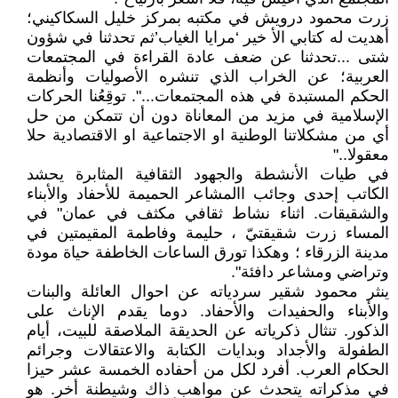
زرت محمود درويش في مكتبه بمركز خليل السكاكيني؛
أهديت له كتابي الأ خير ‘مرايا الغياب’ثم تحدثنا في شؤون
شتى ...تحدثنا عن ضعف عادة القراءة في المجتمعات
العربية؛ عن الخراب الذي تنشره الأصوليات وأنظمة
الحكم المستبدة في هذه المجتمعات...". توقِعُنا الحركات
الإسلامية في مزيد من المعاناة دون أن تتمكن من حل
أي من مشكلاتنا الوطنية او الاجتماعية او الاقتصادية حلا
معقولا.."
في طيات الأنشطة والجهود الثقافية المثابرة يحشد
الكاتب إحدى وجائب االمشاعر الحميمة للأحفاد والأبناء
والشقيقات. اثناء نشاط ثقافي مكثف في عمان" في
المساء زرت شقيقتيّ ، حليمة وفاطمة المقيمتين في
مدينة الزرقاء ؛ وهكذا تورق الساعات الخاطفة حياة مودة
وتراضي ومشاعر دافئة".
ينثر محمود شقير سردياته عن احوال العائلة والبنات
والأبناء والحفيدات والأحفاد. دوما يقدم الإناث على
الذكور. تنثال ذكرياته عن الحديقة الملاصقة للبيت، أيام
الطفولة والأجداد وبدايات الكتابة والاعتقالات وجرائم
الحكام العرب. أفرد لكل من أحفاده الخمسة عشر حيزا
في مذكراته يتحدث عن مواهب ذاك وشيطنة أخر. هو