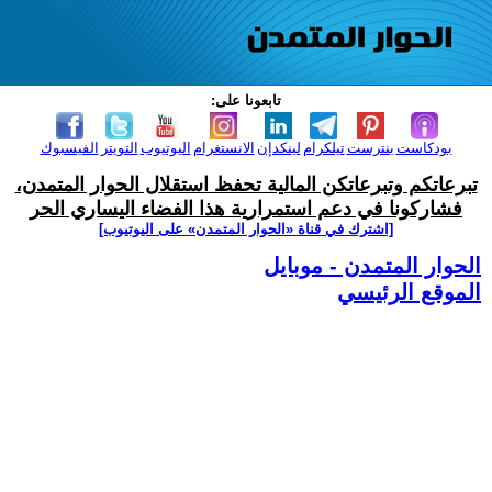
تابعونا على:
بودكاست
بنترست
تيلكرام
لينكدإن
الانستغرام
اليوتيوب
التويتر
الفيسبوك
تبرعاتكم وتبرعاتكن المالية تحفظ استقلال الحوار المتمدن،
فشاركونا في دعم استمرارية هذا الفضاء اليساري الحر
[اشترك في قناة ‫«الحوار المتمدن» على اليوتيوب]
الحوار المتمدن - موبايل
الموقع الرئيسي