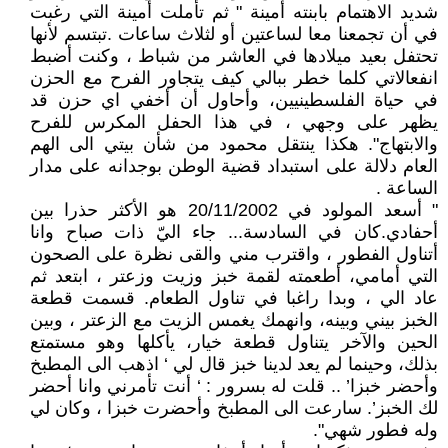
شديد الاهتمام بابنته أمينة " ثم تأملت أمينة التي رغبت
في أن تجمعنا معا لساعتين أو لثلاث ساعات .تبتسم لأنها
تحتفل بعيد ميلادها في العاشر من شباط ، وكنت أضبط
انفعالاتي كلما خطر ببالي كيف يتجاور الفرح مع الحزن
في حياة الفلسطينيين، وأحاول أن أخفي اي حزن قد
يظهر على وجهي ، في هذا الحفل المكرس للفرح
والابتهاج". هكذا ينتقل محمود من شأن بيتي الى الهم
العام دلالة على استبداد قضية الوطن بوجدانه على مدار
الساعة .
" أسعد المولود في 20/11/2002 هو الأكثر حذرا بين
أحفادي.كان في السادسة... جاء اليّ ذات صباح وانا
أتناول الفطور ، واقترب مني والقى نظرة على الصحون
التي أمامي، أطعمته لقمة خبز وزيت وزعتر ، ابتعد ثم
عاد الي ، وبدا راغبا في تناول الطعام. قسمت قطعة
الخبز بيني وبينه، وانهمك يغمس الزيت مع الزعتر ، وبين
الحين والآخر يتناول قطعة خيار، يأكلها وهو مستمتع
بذلك، وحينما لم يعد لدينا خبز قال لي ‘ اذهب الى المطبخ
وأحضر خبزا’ .. قلت له بسرور : ‘ أنت تأمرني وانا أحضر
لك الخبز’. سارعت الى المطبخ وأحضرت خبزا ، وكان لي
وله فطور شهي".