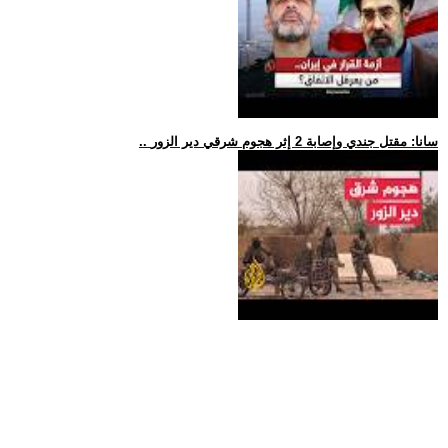
.. سانا: مقتل جندي وإصابة 2 إثر هجوم شرقي دير الزور