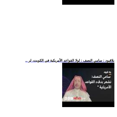
.. بلاقيود : سامي النصف : لولا القواعد الأمريكية في الكويت، لر