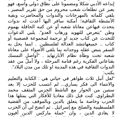
إبداعه الأدبي شكلا ومضمونا على نطاق دولي واسع، فهو
يعبر عن تطلعات شعب محروم من حق تقرير المصير ،
يلقي كلماته بالمهرجانات والندوات والمحاضرت وبقية
الأنشطة الثقافية؛ أمكنة سافر اليها أعدت له ندوات
يتحدث فيهاعن معاناة شعبه أو عن كتبه الحافلة بهموم
وطن "يتعرض للتهويد ورهاب العدو". يلبي الدعوات
للتحدث عن كتاب جديد او ترجمة لمجموعة قصصية أو
كتاب .. جميعهاتنشد العدالة لفلسطين. . اينما يحل به
السفر ينبض عقله ووجدانه بما يلقي الأضواء على معاناة
شعبه تحت وطأة نظام الأبارتهايد . "أواصل التمسك
بقناعاتي الفكرية رغم قتامة المرحلة ، ولا أملّ من عقد
الندوات الثقافية في هذه المدينة او تلك من مدن البلاد".
يكتب:
"لعل أنبل ثلاث ظواهر في حياتي هي : الكتابة والتعليم
والانتماء الى فكر يساري... لم انتسب للحزب إلا بعد
سنتين من الحوار مع الناشط الحزبي المثقف محمد
البطراوي. كنت قبل ذلك معاديا للأفكار التي يمثلها هذا
الحزب وخاصة ما يتعلق بالدين وبالموقف من القضية
الفلسطينية والصلح مع إسرائيل . ثم اتضح لي أن الحزب
لا يعادي الدين ، وان "جملة ماركس ‘الدين أفيون