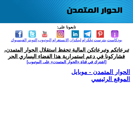
تابعونا على:
بودكاست
بنترست
تيلكرام
لينكدإن
الانستغرام
اليوتيوب
التويتر
الفيسبوك
تبرعاتكم وتبرعاتكن المالية تحفظ استقلال الحوار المتمدن،
فشاركونا في دعم استمرارية هذا الفضاء اليساري الحر
[اشترك في قناة ‫«الحوار المتمدن» على اليوتيوب]
الحوار المتمدن - موبايل
الموقع الرئيسي