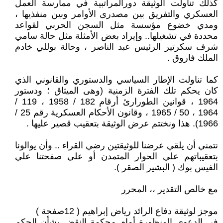
كذلك تناولت الوثيقة دورالمراتبية في ممارسة العمل
العسكري والتفريق بين مصدرى الأوامر وبين منفذيها ،
ومدي خضوع مؤسسة مثل السجن الحربي لقواعد
محددة في تشغيلها.. وإيراد بعض الأمثلة مثل حالة سامي
شرف سكرتير الرئيس عبد الناصر ، وحالة بوللي خادم
الملك فاروق .
كما تناولت الإطار السياسي والدستوري والقانوني الذي
كان يحكم تلك الفترة الزمنية (وهى الميثاق ؛ ودستور
1964 ، قوانين الطورارئ أرقام 182 / 1958 ، 119 /
1964 ، 50 / 1965 ، وقانون الأحكام العسكرية رقم 25 /
1966). هذا ونختتم عرض الوثيقة بتعقيب قصير عليها .
نتمني أن يلقي عرضنا للوثيقتين رضي القراء .. وأن يوالونا
بتعقيباتهم علي الحوار المتمدن أو علي صفحتنا علي
الفيس بوك ( البشير الصقر ).
مع خالص التقدير ،، المحرر
موجز لوثيقة دفاع الرائد رياض إبراهيم ( 12صفحة )
فى الدعوى المنظورة أمام محكمة النقض بشأن الحكم