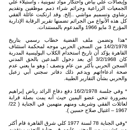
وإيصالات علي بياض واحتكار مواد تموينية ، واستيلاء علي
الجمعيات الزراعية وجرائم شراء ذمم موظفين وتقديم
رشاوي وتسميم مواشي ..إلخ. وقد ارتكبت عائلة الفقي
كل هذه الأنواع من الجرائم تضمنها تقرير الرقابة الإدارية
المؤرخ 3 مايو 1966 والمدعوم بالمستندات.
*هذا وتضمن ملف القضية خطاب رسمي بتاريخ
14/2/1978 من السجن الحربي موجه لمحكمة استئناف
القاهرة يؤكد أن تاريخ استخدام الكلاب البوليسية المدربة
كان 3/2/1968 أي بعد دخول المدعين بالحق المدني
السجن الحربي بأكثر من عام ونصف ؛ وهو ما يعني عدم
صحة ادعاءاتهم ويدعم ذلك دفاتر سجني أبي زعبل
والحربي بشأن التقارير الطبية.
* وفي جلسة 16/2/1978 دفع دفاع الرائد رياض إبراهيم
بضرورة تنحي عضو اليمين حيث أنه يمت بصلة قرابة
لعائلات الفقي وشريف ومنهم متهمين في الجناية ( 22/
1967 – اغتيال صلاح حسين ).
*وفي الجناية 78 لسنة 1977 كلي شرق القاهرة قام أكثر
من عشرين من المجني عليهم في جناية التعذيب بتقديم