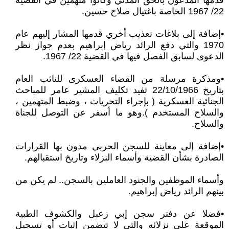
قدمها المدعون بالحق المدني وكانوا متهمين في القضية
22/ 1967 الخاصة باغتيال صلاح حسين.
•إضافة إلى بلاغات تعذيب أخري قدمها المشار إليهم عام
1970 والتي دفع الرائد رياض إبراهيم بعدم جواز نظر
الدعوى لسابق الفصل فيها في القضية 22/ 1967.
•ومذكرة مرسلة من القضاء العسكرى للنائب العام
بتاريخ 22/10/1966 تفيد تكليف المشير عامر للمباحث
الجنائية العسكرية ( بإجراء التحريات ، وضبط المتهمين ،
والسلاح المستخدم ).وهو ما أسفر عن التوصل للجناة
والسلاح.
•إضافة إلى معاينة للسجن الحربي مدون بها القرارات
الصادرة بشأن القضية وأسماء النزلاء وتاريخ استقبالهم.
وأسماء الموظفين والجنود العاملين بالسجن.. لم يكن من
بينهم الرائد رياض إبراهيم.
•فضلا عن دفتر سجن إبي زعبل والكشوف الطبية
الموقعة علي نزلائه والتي لا تتضمن إثبات أو تسجيل