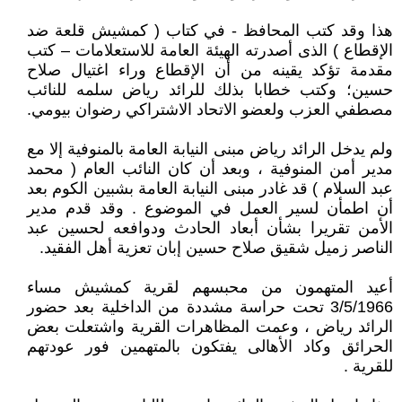
هذا وقد كتب المحافظ - في كتاب ( كمشيش قلعة ضد
الإقطاع ) الذى أصدرته الهيئة العامة للاستعلامات – كتب
مقدمة تؤكد يقينه من أن الإقطاع وراء اغتيال صلاح
حسين؛ وكتب خطابا بذلك للرائد رياض سلمه للنائب
مصطفي العزب ولعضو الاتحاد الاشتراكي رضوان بيومي.
ولم يدخل الرائد رياض مبنى النيابة العامة بالمنوفية إلا مع
مدير أمن المنوفية ، وبعد أن كان النائب العام ( محمد
عبد السلام ) قد غادر مبنى النيابة العامة بشبين الكوم بعد
أن اطمأن لسير العمل في الموضوع . وقد قدم مدير
الأمن تقريرا بشأن أبعاد الحادث ودوافعه لحسين عبد
الناصر زميل شقيق صلاح حسين إبان تعزية أهل الفقيد.
أعيد المتهمون من محبسهم لقرية كمشيش مساء
3/5/1966 تحت حراسة مشددة من الداخلية بعد حضور
الرائد رياض ، وعمت المظاهرات القرية واشتعلت بعض
الحرائق وكاد الأهالى يفتكون بالمتهمين فور عودتهم
للقرية .