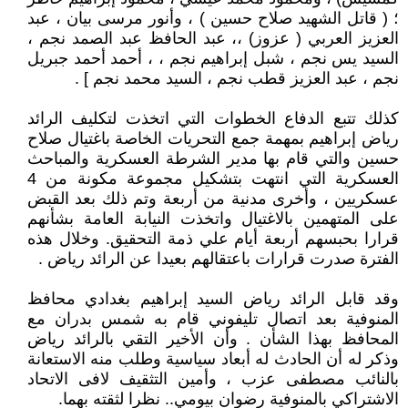
؛ ( قاتل الشهيد صلاح حسين ) ، وأنور مرسى بيان ، عبد
العزيز العربي ( عزوز) ،، عبد الحافظ عبد الصمد نجم ،
السيد يس نجم ، شبل إبراهيم نجم ، ، أحمد أحمد جبريل
نجم ، عبد العزيز قطب نجم ، السيد محمد نجم ] .
كذلك تتبع الدفاع الخطوات التي اتخذت لتكليف الرائد
رياض إبراهيم بمهمة جمع التحريات الخاصة باغتيال صلاح
حسين والتي قام بها مدير الشرطة العسكرية والمباحث
العسكرية التي انتهت بتشكيل مجموعة مكونة من 4
عسكريين ، وأخرى مدنية من أربعة وتم ذلك بعد القبض
على المتهمين بالاغتيال واتخذت النيابة العامة بشأنهم
قرارا بحبسهم أربعة أيام علي ذمة التحقيق. وخلال هذه
الفترة صدرت قرارات باعتقالهم بعيدا عن الرائد رياض .
وقد قابل الرائد رياض السيد إبراهيم بغدادي محافظ
المنوفية بعد اتصال تليفوني قام به شمس بدران مع
المحافظ بهذا الشأن . وأن الأخير التقي بالرائد رياض
وذكر له أن الحادث له أبعاد سياسية وطلب منه الاستعانة
بالنائب مصطفى عزب ، وأمين التثقيف لافى الاتحاد
الاشتراكي بالمنوفية رضوان بيومي.. نظرا لثقته بهما.