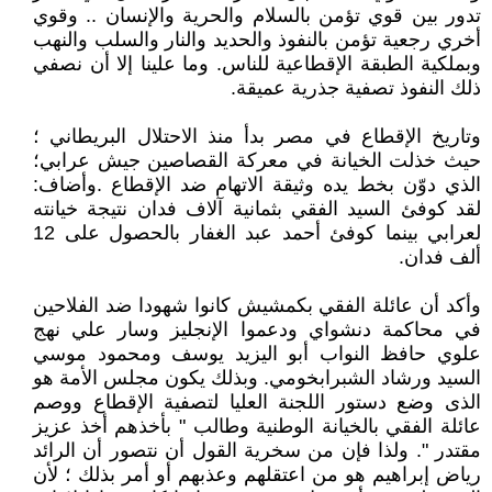
تدور بين قوي تؤمن بالسلام والحرية والإنسان .. وقوي
أخري رجعية تؤمن بالنفوذ والحديد والنار والسلب والنهب
وبملكية الطبقة الإقطاعية للناس. وما علينا إلا أن نصفي
ذلك النفوذ تصفية جذرية عميقة.
وتاريخ الإقطاع في مصر بدأ منذ الاحتلال البريطاني ؛
حيث خذلت الخيانة في معركة القصاصين جيش عرابي؛
الذي دوّن بخط يده وثيقة الاتهام ضد الإقطاع .وأضاف:
لقد كوفئ السيد الفقي بثمانية آلاف فدان نتيجة خيانته
لعرابي بينما كوفئ أحمد عبد الغفار بالحصول على 12
ألف فدان.
وأكد أن عائلة الفقي بكمشيش كانوا شهودا ضد الفلاحين
في محاكمة دنشواي ودعموا الإنجليز وسار علي نهج
علوي حافظ النواب أبو اليزيد يوسف ومحمود موسي
السيد ورشاد الشبرابخومي. وبذلك يكون مجلس الأمة هو
الذى وضع دستور اللجنة العليا لتصفية الإقطاع ووصم
عائلة الفقي بالخيانة الوطنية وطالب " بأخذهم أخذ عزيز
مقتدر ". ولذا فإن من سخرية القول أن نتصور أن الرائد
رياض إبراهيم هو من اعتقلهم وعذبهم أو أمر بذلك ؛ لأن