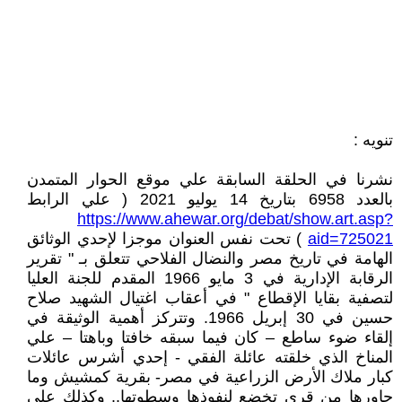
تنويه :
نشرنا في الحلقة السابقة علي موقع الحوار المتمدن
بالعدد 6958 بتاريخ 14 يوليو 2021 ( علي الرابط
https://www.ahewar.org/debat/show.art.asp?
aid=725021
) تحت نفس العنوان موجزا لإحدي الوثائق
الهامة في تاريخ مصر والنضال الفلاحي تتعلق بـ " تقرير
الرقابة الإدارية في 3 مايو 1966 المقدم للجنة العليا
لتصفية بقايا الإقطاع " في أعقاب اغتيال الشهيد صلاح
حسين في 30 إبريل 1966. وتتركز أهمية الوثيقة في
إلقاء ضوء ساطع – كان فيما سبقه خافتا وباهتا – علي
المناخ الذي خلقته عائلة الفقي - إحدي أشرس عائلات
كبار ملاك الأرض الزراعية في مصر- بقرية كمشيش وما
جاورها من قري تخضع لنفوذها وسطوتها.. وكذلك علي