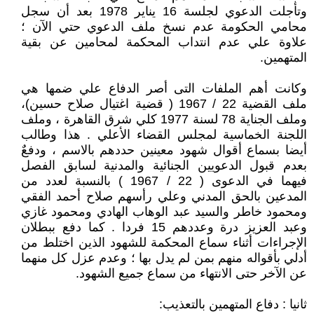
وتأجلت الدعوي لجلسة 16 يناير 1978 بعد أن سجل
محامي الحكومة عدم نسخ ملف الدعوي حتي الآن ؛
علاوة علي عدم انتداب المحكمة لمحامين عن بقية
المتهمين.
وكانت أهم الملفات التى أصر الدفاع علي ضمها هي
ملف القضية 22 / 1967 ( قضية اغتيال صلاح حسين)،
وملف الجناية 78 لسنة 1977 كلي شرق القاهرة ، وملف
اللجنة الخماسية لمجلس القضاء الأعلي . هذا وطالب
أيضا بسماع أقوال شهود معينين حددهم بالاسم ، ودفعٌ
بعدم قبول الدعويين الجنائية والمدنية لسابق الفصل
فيهما في الدعوى ( 22 / 1967 ) بالنسبة لعدد من
المدعين بالحق المدني وعلي رأسهم صلاح أحمد الفقي
ومحمود خاطر والسيد عبد الوهاب الهادي ومحمود غازي
وعبد العزيز درة وعددهم 15 فردا . كما دفع ببطلان
الإجراءات أثناء سماع المحكمة للشهود الذين اختلط من
أدلي بأقواله منهم بمن لم يدل بها ؛ وعدم عزل كل منهما
عن الآخر حتى الانتهاء من سماع جميع الشهود.
ثانيا : دفاع المتهمين بالتعذيب: