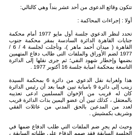
تتكون وقائع الدعوى من أحد عشر بنداً وهي كالتالي:
أولا : إجراءات المحاكمة :
تحدد لنظر الدعوي جلسة أول مايو 1977 أمام محكمة
جنايات القاهرة الدائرة السادسة بمقر محكمة جنوب
القاهرة ( ميدان أحمد ماهر )، وتأجلت لجلسة 4 / 6 /
1977 لضم الأوراق والملفات التى طالب دفاع المتهمين
بضمها وإخطار شهود النفي؛ ثم جرى نقلها إلى الدائرة
التاسعة بمحكمة امبابة جلسة 16 أكتوبر 1977 .
هذا ولغرابة نقل الدعوي من دائرة 6 بمحكمة السيدة
زينب إلى دائرة 9 بامبابة تبين فيما بعد أن رئيس الدائرة
كان له قريب من الإخوان المسلمين ادعى تعذيبه
بالمعتقل ، كذلك تبين أن عضو اليمين بذات الدائرة قريب
لعدد من المدعين بالحق المدني من عائلات الفقي
وشريف بكمشيش .
وحيث لم يجرِ ضم الملفات التي طلب الدفاع ضمها في
الجلسة السابقة فقد صمم الدفاع علي طلباته السابقة ،