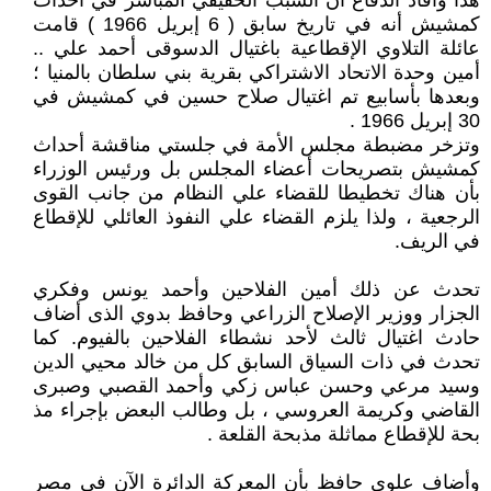
هذا وأفاد الدفاع أن السبب الحقيقي المباشر في أحداث
كمشيش أنه في تاريخ سابق ( 6 إبريل 1966 ) قامت
عائلة التلاوي الإقطاعية باغتيال الدسوقى أحمد علي ..
أمين وحدة الاتحاد الاشتراكي بقرية بني سلطان بالمنيا ؛
وبعدها بأسابيع تم اغتيال صلاح حسين في كمشيش في
30 إبريل 1966 .
وتزخر مضبطة مجلس الأمة في جلستي مناقشة أحداث
كمشيش بتصريحات أعضاء المجلس بل ورئيس الوزراء
بأن هناك تخطيطا للقضاء علي النظام من جانب القوى
الرجعية ، ولذا يلزم القضاء علي النفوذ العائلي للإقطاع
في الريف.
تحدث عن ذلك أمين الفلاحين وأحمد يونس وفكري
الجزار ووزير الإصلاح الزراعي وحافظ بدوي الذى أضاف
حادث اغتيال ثالث لأحد نشطاء الفلاحين بالفيوم. كما
تحدث في ذات السياق السابق كل من خالد محيي الدين
وسيد مرعي وحسن عباس زكي وأحمد القصبي وصبرى
القاضي وكريمة العروسي ، بل وطالب البعض بإجراء مذ
بحة للإقطاع مماثلة مذبحة القلعة .
وأضاف علوي حافظ بأن المعركة الدائرة الآن في مصر