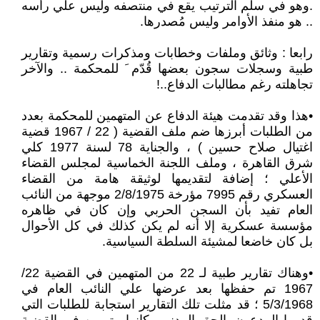
.وهو في سلم الترتيب يقع في منتصفه وليس علي رأسه
.. هو منفذ الأوامر وليس مُصدرها.
رابعا : وثائق وملفات وخطابات ومذكرات رسمية وتقارير
طبية وسجلات سجون بعضها قُدّم َ للمحكمة .. والآخر
تجاهلته رغم مطالبات الدفاع..!
•هذا وقد تقدمت هيئة الدفاع عن المتهمين للمحكمة بعدد
من الطلبات أبرزها ضم ملف القضية ( 22 / 1967 قضية
اغتيال صلاح حسين ) ، والجناية 78 لسنة 1977 كلي
شرق القاهرة ، وملف اللجنة الخماسية لمجلس القضاء
الأعلي ؛ إضافة لتقديمها لوثيقة هامة من القضاء
العسكري رقم 7995 مؤرخة 2/8/1975 موجهة من النائب
العام تفيد بأن السجن الحربي وإن كان في ظاهره
مؤسسة عسكرية إلا أنه لم يكن كذلك في كل الأحوال
بل كان خاضعا لمشيئة السلطة السياسية.
•وهناك تقارير طبية لـ 22 من المتهمين في القضية 22/
1967 تم حفظها بعد عرضها علي النائب العام في
5/3/1968 ؛ قد مثلت تلك التقارير استجابة للطلبات التي