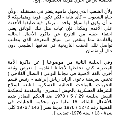
الخصبة بأراض أخري هزيلة الخصوبة .. إلخ.
ولأن الشعب الذي يجهل ماضيه يتعثر في مستقبله ؛ ولأن
حياة الشعوب – كأى بناية - لكي تكون قوية ومتماسكة لا
بد أن يكون لها سياق واحد .. يرتكز فيه طابقها الأحدث
علي الأقدم وهكذا. فإن غياب مثل تلك الوثائق يعني
اختفاء حقبة من التاريخ عن ذاكرة الأجيال الحالية
والقادمة مما ينتقص من سياق المعرفة الذي يتطلب
تواصل تلك الحقب التاريخية في تعاقبها الطبيعي دون
خلل أو نقصان.
وفي الحلقة الثانية من موضوعنا [ عن ذاكرة الأمة
المصرية كيف نحفظها لأجيالنا القادمة ] نعرض وثيقة
أخري بالغة الأهمية في مجالنا النوعي ( النضال الفلاحي )
تختص بعريضة دعوى الرائد رياض إبراهيم - رئيس قسم
التحريات بالمباحث الجنائية العسكرية التابعة لسلاح
الشرطة العسكرية بالجيش المصري- والمقدمة لمحكمة
النقض بجلسة 29 / 5 / 1978 ضد الحكم الصادر ضده
بالأشغال الشاقة 15 عاما من محكمة الجنايات في
القضية رقم 1272 / 1976 مدينة نصر [ 146 / 1976 كلى
شرق- 13 / سنة 1976- تعذيب ] .