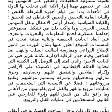
تحميله مسئولية التحقيقات والقبض علي المتهمين وما
قيل عن تعذيبهم يهمنا إبراز الآلية التي تدخلت بها الدولة
في الأحداث بدءا من قيام أجهزة الشرطة بالقبض ؛
والنيابة العامة بالتحقيق والحبس الاحتياطي قيد التحقيق ؛
والقيادة السياسية بإصدار أوامر الاعتقال ونقل المتهمين
للسجن الحربي. وما واكب ذلك من تشكيل مجموعتين
إحداهما عسكرية لجمع المعلومات والتحريات والتعرف
علي أبعاد الحادث الحقيقية والثانية مدنية تبحث في
المستندات المتوقع العثور عليها بشأن التهرب من قانون
الإصلاح الزراعي وممارسة أساليب السلب والنهب ضد
الفلاحين وقيام جهاز الرقابة الإدارية بكتابة تقرير فني عن
الجانب الأخير؛ والذي امتد إلي التوصل إلى الكيفية التي
اتخذتها العائلة الإقطاعية في الاستيلاء علي الأراضي
وإكراه الفلاحين والتضييق عليهم وحصارهم وحرق
منازلهم ومحاصيلهم وسرقة وتسميم مواشيهم وتقليع
مزروعاتهم ؛ فضلا عن الأسلحة التي استخدمت في
عمليات الترويع والقهر والقتل لمن يقاومونهم من الأهالي
وما رافق ذلك من تلفيق للتهم وإيواء للخارجين علي
القانون المستخدَمين في عمليات القتل والترويع.
ويأتي بعد كل ذلك تدخل المباحث العسكرية في أعقاب