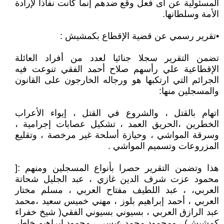
المسئولية عن أى فعل وقع ضدهم إنما كانت نفاذا لإرادة
الأمة وسلطانها.
•تقرير رسمي عن قضية الإقطاع بكمشيش :
تضمن التقرير سجلا جنائيا لعدد من أفراد العائلة
الإقطاعية علي رأسهم صلاح أحمد الفقي تنوعت فيه
الجرائم التي ارتكبها هو ورجاله الخارجون على القانون
والمسجلين منها:
اتهام بالقتل ، والشروع في القتل ، إيواء الأعراب
الخطرين ،الحريق العمد ، تشكيل عصابات إجرامية ،
وسرقة المواشي ، وحيازة أسلحة غير مرخصة ، وتقليع
المزروعات وتسميم المواشي .
هذا وتضمن التقرير حصرا بأنواع المسجلين ومنهم :[
محمود عزت شرف الدين غازي ، عبد الجليل شحاتة
العربي، ، عبد اللطيف مفتاح العربي ، مسلم مختار
العربي ، أحمد إبراهيم بلوز ، مهني خميس سعيد ،محمد
عبد الرازق العربي ، بسيوني بسيوني الفقي( شيخ خفراء
كمشيش) ، ومحمود محمد عيسي ، محمود إبراهيم خاطر