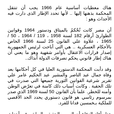
هناك معطيات أساسية عام 1966 يجب أن تنتقل
المحكمة بذهنها إليها .. لأنها تحدد الإطار الذى دارت فيه
الأحداث وهو :
أن مصر كانت تُحْكمُ بالميثاق ودستور 1964 وقوانين
الطوارئ أرقام 182 لسنة 1958 ، 119 / 1964 ، 50 /
1965 ، علاوة علي القانون 25 لسنة 1966 الخاص
بالأحكام العسكرية .. هي التي أباحت لرئيس الجمهورية
إصدار قرارات الاعتقال بأوامر شفهية وهو ما يعني أن
هناك إطار قانوني يحكم تصرفات الدولة آنذاك..
وقد دأبت المحكمة الدستورية العليا في كل أحكامها بعد
وفاة جمال عبد الناصر والمشير عبد الحكيم عامر علي
تقرير شرعية القوانين الثورية جميعها التي صدرت في
تلك الحقبة . وكانت أسباب ذلك كامنة في تعرّض الوطن
وأمنه للخطر. علما بأن القانون 50 لسنة 1969 الذي صدر
بمرسوم رئاسي هو قانون دستوري يحدد الحد الأقصي
للملكية بـخمسين فدانا للفرد.