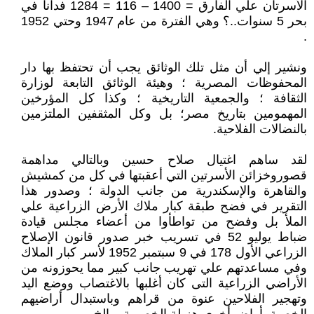
الأسرتان علي الفارق = 1400 – 116 = 1284 فدانا في
بحر 5 سنوات..؟ وهي الفترة من عام 1947 وحتي 1952
.
ونشير إلي أن مثل تلك الوثائق يجب أن تحتفظ بها دار
المحفوظات المصرية ؛ وهيئة الوثائق التابعة لوزارة
الثقافة ؛ والجمعية التاريخية ؛ وكذا كل المؤرخين
المهمومين بتاريخ مصر؛ بل وكل المثقفين الملتزمين
بالنضالات الفلاحية.
لقد ساهم اغتيال صلاح حسين وبالتالي مداهمة
قصوروخزائن الأسرتين التي أعقبتها في كل من كمشيش
والقاهرة والإسكندرية من جانب الدولة ؛ وصدور هذا
التقرير في فضح طبقة كبار ملاك الأرض الزراعية علي
الملأ بل وفضح من تواطأوا من أعضاء مجلس قيادة
ضباط يوليو 52 في تسريب خبر صدور قانون الإصلاح
الزراعي الأول 178 في 9 سبتمبر 1952 لأسر كبار الملاك
وفي مساعدتهم علي تهريب جانب كبير مما يحوزونه من
الأراضي الزراعية التى كان أغلبها بالاغتصاب ووضع اليد
وتهجير الفلاحين عنوة من قراهم وباستبدال أراضيهم