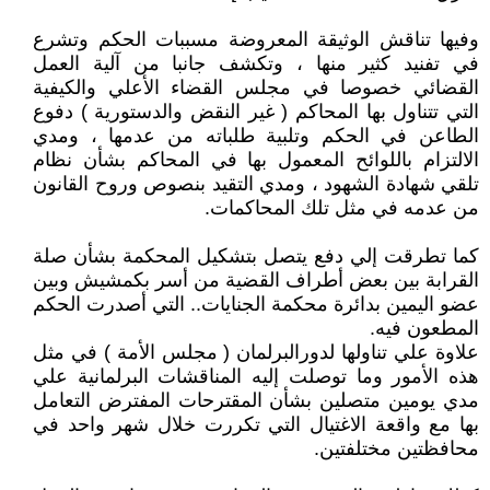
وفيها تناقش الوثيقة المعروضة مسببات الحكم وتشرع
في تفنيد كثير منها ، وتكشف جانبا من آلية العمل
القضائي خصوصا في مجلس القضاء الأعلي والكيفية
التي تتناول بها المحاكم ( غير النقض والدستورية ) دفوع
الطاعن في الحكم وتلبية طلباته من عدمها ، ومدي
الالتزام باللوائح المعمول بها في المحاكم بشأن نظام
تلقي شهادة الشهود ، ومدي التقيد بنصوص وروح القانون
من عدمه في مثل تلك المحاكمات.
كما تطرقت إلي دفع يتصل بتشكيل المحكمة بشأن صلة
القرابة بين بعض أطراف القضية من أسر بكمشيش وبين
عضو اليمين بدائرة محكمة الجنايات.. التي أصدرت الحكم
المطعون فيه.
علاوة علي تناولها لدورالبرلمان ( مجلس الأمة ) في مثل
هذه الأمور وما توصلت إليه المناقشات البرلمانية علي
مدي يومين متصلين بشأن المقترحات المفترض التعامل
بها مع واقعة الاغتيال التي تكررت خلال شهر واحد في
محافظتين مختلفتين.