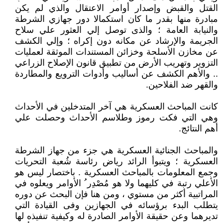
القتل والقبض وإصدار أوامر الاعتقال والذي لم يكن
مبادرة منها بقدر ما كان استكمالا دور جهازي الشرطة
والنيابة العامة ؛ والذى توصل إلي العثور علي سلاح
الجريمة والإرشاد عن مكانه دون إكراه ؛ وإلي الكشف
عن مخازن الأسلحة وخزائن المستندات الموثقة لعمليات
التزوير وتهريب الأرض من تطبيق قانون الإصلاح الزراعي
.. والأهم الكشف عن أساليب وأدوات الترويع والمطاردة
والقهر ضد الفلاحين.
كانت المباحث العسكرية هي آخر المتدخلين في الأحداث
وهي التي فكت رموز وطلاسم الأحداث وحصلت علي
أهم النتائج.
والمباحث الجنائية العسكرية هي جزء من جهاز الشرطة
العسكرية ؛ ويتبوأ الرائد رياض رئاسة شُعبة التحريات
وجمع المعلومات بالمباحث العسكرية . باختصار ليس هو
الأعلي رتبة في كليهما ولا هو مُصْدِر ُ الأوامر ويعلوه في
المراتبية أكثر من مستوي ، ومن هنا فإن البحث عن دوره
يتطلب البدء برؤسائه في الجهازين وفى القيادة التي
تديرهما وعن حقيقة الأوامر الصادرة له وكيفية تنفيذه لها