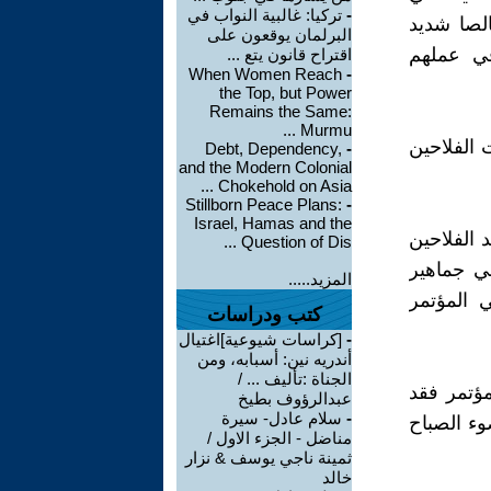
-
تركيا: غالبية النواب في
الصا شديد
البرلمان يوقعون على
في عملهم
اقتراح قانون يتع ...
When Women Reach
-
the Top, but Power
Remains the Same:
Murmu ...
 الفلاحين
Debt, Dependency,
-
and the Modern Colonial
Chokehold on Asia ...
Stillborn Peace Plans:
-
Israel, Hamas and the
تمر ذكري شهيد الفلاحين
Question of Dis ...
ي جماهير
المزيد.....
ي المؤتمر
كتب ودراسات
-
[كراسات شيوعية]اغتيال
أندريه نين: أسبابه، ومن
الجناة :تأليف ... /
ؤتمر فقد
عبدالرؤوف بطيخ
-
سلام عادل- سيرة
وء الصباح
مناضل - الجزء الاول /
ثمينة ناجي يوسف & نزار
خالد