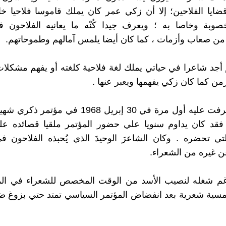
ايا الفلاحين؛ إلا أن زكي عمر كان يملك قاموسا فلاحيا خ
خصوبة وخاصا به ؛ ويعرف جيدا كُنْه ما يعانيه الفلاحون 
ن صعاب وأزمات ، كما كان أيضا يلمس آمالهم وطموحاتهم.
 أجد شاعرا في حياتي يملك لغة فلاحية كلغته أو يفهم مشكلات
من كما كان زكي يفهمها ويعبر عنها .
هذا وقد تعرفت عليه أول مرة في 30 إبريل 1968 في مؤ
قد كان يداوم سنويا علي حضور المؤتمر ملقيا قصائده عل
لتي تحضره . وكان الشاعرَ الوحيدَ الذي يُحبذه الفلاحون ف
ن غيره من الشعراء.
غم شغله لنصيب الأسد من الوقت المخصص للشعراء في الم
مسية شعرية بعد انفضاض المؤتمر السياسي تمتد حتي بزوغ ض