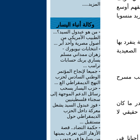
المزيد.....
يقهم أوسع
يد منسوبا
وكالة أنباء اليسار
-
من هو عبدول السيد؟...
الطبيب الأمريكي من
ينفرد بها
أصول مصرية وأحد أبر ...
-
انتخابات نيويورك -
الصعيدية
زهران ممداني مسلم
يساري يربك حسابات
ترامب ...
-
جميعا لإنجاح المؤتمر
اتب مسرح
الوطني السادس لحزب
النهج الديمقراطي الع ...
-
حزب اليسار يسحب
رسائل الدعم الموجهة إلى
سجناء فلسطينيين
در ما كان
-
فوز عبدول السيد يشعل
معركة داخل الحزب
حقيقي لا
الديمقراطي حول
مستقبل ...
-
حكمة التضاد.. قصة
الأزهار التي تعرف يمينها
حيانا في
من يسارها في جنوب ...