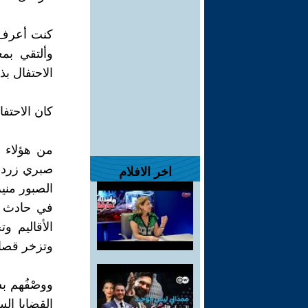
كنت أعرف ف
الاحتفال ب
كان الاحتفا
من هؤلاء 
صبري زرد ا
اخر الافلام
الصبور مني
في حادث س
الأقاليم و
وتزخر قصائ
ووصْفُهم بش
القضايا ال