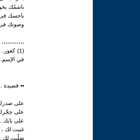
باشمّك بخو
باحسك فى 
وصوتك فى 
،،،،،،،،،،،،
(1) كفور
في الإسم.
•• قصيدة .
على صدرك 
على حِجْرك 
على بابك ..
غنيت لك ، ل
صَلّيت لك ..