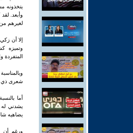
يتخذونه مس
وأبعد. لقد 
لغيرهم من 
إلا أن زكي
وتميزه كشا
المتفردة وا
وبالمناسب
شعرى ذي م
أما بالنسب
يشدني له 
يضاهيه شاع
ورغم أن ه