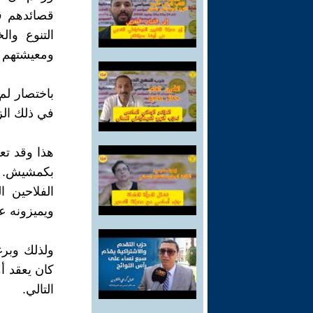
قصائدهم قض
التنوع وال
ومعيشتهم م
باختصار لم
في ذلك الز
بكمشيش. ف
الفلاحين ا
ويميزونه ع
ولذلك وبر
كان يعقد أ
التالي.