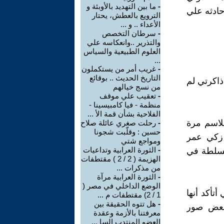
-
ما بين التهديد بالأوبئة و
حادثه علي
الترويع بالعطش، يحتار
الأعداء .. و ...
-
سرطان التخصص
والتذرير ..وانعكاسه علي
العلوم الطبيعية والسياس
...
-
غريب أمر من يستكملون
التاريخ الحديث .. بوقائع
ذاكرتي لم
من نسج خيالهم
-
تعقيب علي موقف
منظمة - فيا كامبيسينا -
الفلاحية بشأن قمة الأ ...
لاسم مرة
-
رحلت صغري عائلة صلاح
حسين : وقلّبت شجونا
 زكي عمر
ومواجع شتي
-
الثورة العرابية وتداعيات
السلطة في
الهزيمة ( 2 / 2 ) مقتطفات
من مذكرات ...
-
الثورة العرابية مرآة
الوضع الداخلي في مصر (
تأكد أنها
1 / 2) مقتطفات م ...
-
هل تتوه الحقيقة بين
وبعض صور
معرفتنا بالأزمة وعقدة
العضو المنتدب السا ...