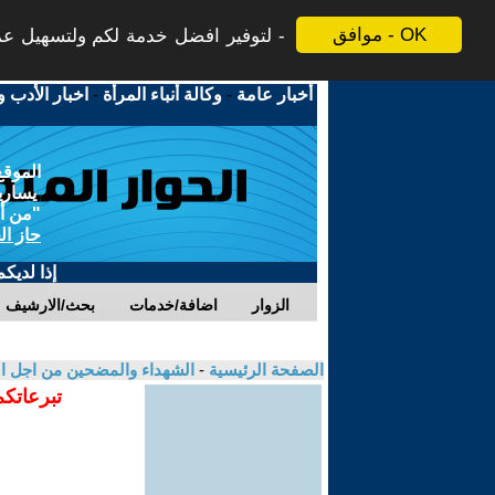
موافق - OK
لتوفير افضل خدمة لكم ولتسهيل عملي
أخبار عامة
-
وكالة أنباء المرأة
-
اخبار الأدب و
الموقع
يسارية
"من أج
حاز ال
إذا لديك
الزوار
اضافة/خدمات
بحث/الارشيف
الصفحة الرئيسية
-
الشهداء والمضحين من اجل ال
تبرعاتكم