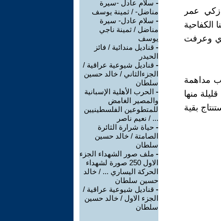
-
سلام عادل -سیرة
 زكي عمر
مناضل- / ثمینة یوسف
-
سلام عادل- سيرة
 الكفاحية
مناضل / ثمينة ناجي
 به مرة أخري وعرفت
يوسف
-
قناديل مندائية / فائز
الحيدر
-
قناديل شيوعية عراقية /
الجزءالثاني / خالد حسين
اب مداهمة
سلطان
-
الحرب الأهلية الإسبانية
 قليلة منها
والمصير الغامض
تنتاج بقية
للمتطوعين الفلسطينيين
... / نعيم ناصر
-
حياة شرارة الثائرة
الصامتة / خالد حسين
سلطان
-
ملف صور الشهداء الجزء
الاول 250 صورة لشهداء
الحركة اليساري ... / خالد
حسين سلطان
-
قناديل شيوعية عراقية /
الجزء الاول / خالد حسين
سلطان