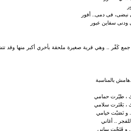
ر
نبضى، فى دمى.. أفور
ودنى سفاين عبور
.. جمع كَفْر .. وهي قرية صغيرة ملحقة بأخري أكبر منها وقد تت
.هامش بالمناسبة
، طيّرت حمامي
، بَعْتَرت سلامي
 و نَصَبْت خيامي
لفجر .. أغاني
 و فَتَحْت بيباني