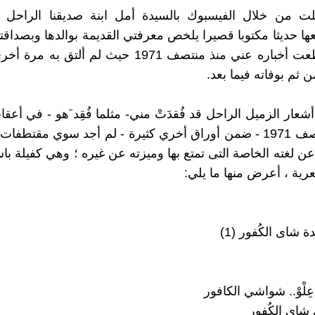
لت من خلال الفيسبوك بالسيدة أمل ابنة صديقنا الراحل
ا حديثا مكتوبا قصيرا يلخص معرفتي القديمة بوالدها وبصداقتنا
وكيف انقطعت أخباره عني منذ منتصف 1971 حيث لم ألتق
 ثم بوفاته فيما بعد.
شعار الزميل الراحل قد فُقدَتْ مني- مثلما فُقِد َهو - في أعق
منزلي منتصف 1971 - ضمن أوراق أخري كثيرة - لم أجد سوي مقتطفات
عن لغته الخاصة التى تمتع بها وميزته عن غيره ؛ وهي كفيلة باس
رية ، أعرض منها ما يلي:
 شاى الكُفور (1)
ِلْوْ.. شواشي الكافور
شاي الكُفور