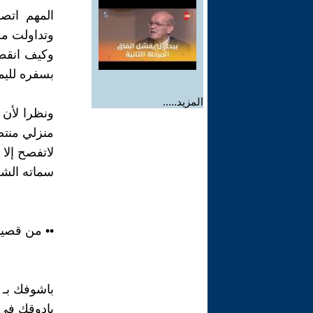
المهم اتص
وتداولت معه
بسفره لليمن
المزيد.....
ونظرا لأن أ
لاتفصح إلا 
سماته الشع
•• من قصيدة
باشوفك بـ ع
بادوقك فى 