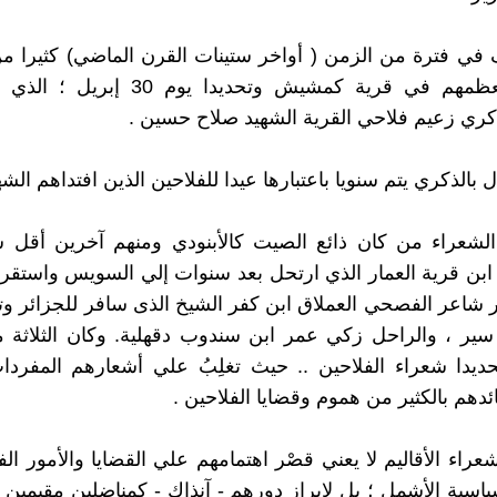
ي فترة من الزمن ( أواخر ستينات القرن الماضي) كثيرا من
وألتقي بمعظمهم في قرية كمشيش وتحديدا يوم
ذكري زعيم فلاحي القرية الشهيد صلاح حسين .
ل بالذكري يتم سنويا باعتبارها عيدا للفلاحين الذين افتداهم الشه
الشعراء من كان ذائع الصيت كالأبنودي ومنهم آخرين أقل 
بن قرية العمار الذي ارتحل بعد سنوات إلي السويس واستقر ب
ر شاعر الفصحي العملاق ابن كفر الشيخ الذى سافر للجزائر و
ير ، والراحل زكي عمر ابن سندوب دقهلية. وكان الثلاثة 
تحديدا شعراء الفلاحين .. حيث تغلِبُ علي أشعارهم المفردا
دهم بالكثير من هموم وقضايا الفلاحين .
عراء الأقاليم لا يعني قصْر اهتمامهم علي القضايا والأمور الف
سياسية الأشمل ؛ بل لإبراز دورهم - آنذاك - كمناضلين مقيمين