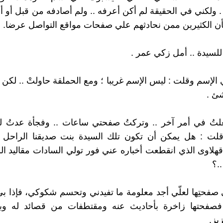
. ولكني في الحقيقة لم أكن أعرفه .. ولم أصادفه من قبل أو أ
 الكثيرين ممن نحادثهم علي صفحات مواقع التواصل عرضا.
للسيدة .. أمل زكي عمر .
الإسم وقلت : ليس الإسم غريبا ؛ ومع الحملقة حاولتْ .. لكن 
ئ .
غلتُ في أمر آخر .. وتركتُ صفحتي ساعات .. وفجأة عدتُ ل
قلت : هل يمكن أن تكون تلك السيدة بنت صديقنا الراحل
قهلاوى الذي انقطعت أخباره عني فور تولي السادات مقاليد 
صفحتِها لعلّي أجد معلومة ما تفيدني وتحسم شكوكي، فإذا بي أ
ا فصفحتها زاخرة بأحاديث عنه ومقتطفات من قصائد له 
يز.