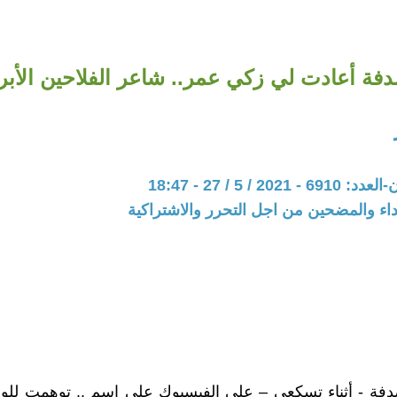
فة أعادت لي زكي عمر.. شاعر الفلاحين الأبر
20 / 5 / 27 - 18:47
اء والمضحين من اجل التحرر والاشتراكية
فة - أثناء تسكعي – علي الفيسبوك علي اسم .. توهمت للوه