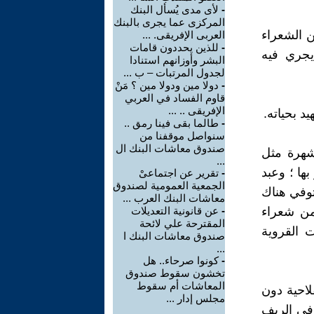
-
لأى مدى يُسأل البنك
المركزى عما يجرى بالبنك
 الشعراء
العربى الإفريقى. ...
-
للذين يحددون قامات
 30 إبريل ؛ الذي يجري فيه
البشر وأوزانهم استنادا
لجدول المرتبات – ب ...
-
دولا مين ودولا مين ؟ مَنْ
قاوم الفساد في العربي
الإفريقى .. ...
يد بحياته.
-
طالما بقى فينا رمق ..
سنواصل موقفنا من
صندوق معاشات البنك ال
شهرة مثل
...
ها ؛ وعبد
-
تقرير عن اجتماعىْ
الجمعية العمومية لصندوق
توفي هناك
معاشات البنك العرب ...
من شعراء
-
عن قانونية التعديلات
المقترحة علي لائحة
ت القروية
صندوق معاشات البنك ا
...
-
كونوا صرحاء.. هل
تخشون سقوط صندوق
المعاشات أم سقوط
لاحية دون
مجلس إدار ...
 في الريف