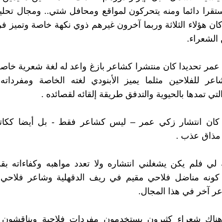
تقرا دائما ومنه يتحركون لمواقع ومحافل شتي.. ومجال تحل
كان هؤلاء الثلاثة وربما آخرون غيرهم ذوي نكهة خاصة وتميز فر
الشعراء.
 عمر تحديدا كان منتشرا كشاعر بازغ واعد له لغة شعرية خاصة 
عر للفلاحين مثلما يميز الأبنودي لغته الخاصة ومفرداته 
لتي تمدها بالحيوية والتدفق طريقة إلقائه لقصائده .
ة كان انتشار زكي عمر – ليس كشاعر فقط - بل أيضا كك
ذاق عذب .
ة لي فلم يكن يشغلني انتشاره ولا تعدد مواهبه وكفاءاته بق
كونه مناضل فلاحي مقيم في ريف الدقهلية وشاعر فلاحي 
ر آخر في هذا المجال.
ناك شعراء كثيرون يستخدمون مفردات فلاحية ويناقشون أ