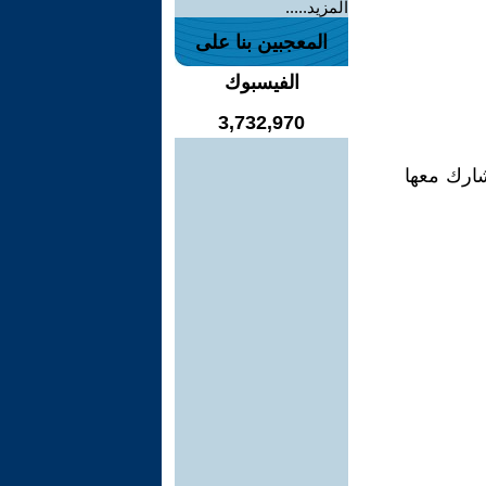
المزيد.....
المعجبين بنا على
الفيسبوك
3,732,970
شارك معها