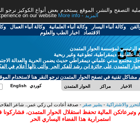
ة التصفح والنشر، الموقع يستخدم بعض أنواع الكوكيز نرجو النق
More info - المزيد
experience on our website
الفن
-
وكالة أنباء اليسار
-
وكالة أنباء العلمانية
-
وكالة أنباء العمال
-
وكا
الاقتصاد
-
اخبار الطب والعلوم
 الرئيسي لمؤسسة الحوار المتمدن
، علمانية، ديمقراطية، تطوعية وغير ربحية
ل مجتمع مدني علماني ديمقراطي حديث يضمن الحرية والعدالة الاجتم
حوار المتمدن على جائزة ابن رشد للفكر الحر والتى نالها أعلام في الفك
م مشاكل تقنية في تصفح الحوار المتمدن نرجو النقر هنا لاستخدام الموقع
كوردي
English
الاخبار
مراكز
الحوار المتمدن
تحرر والاشتراكية
-
بشير صقر
- صدفة أعادت لي زكي عمر.. شاعر الفلاحين
 وتبرعاتكن المالية تحفظ استقلال الحوار المتمدن، فشاركونا 
استمرارية هذا الفضاء اليساري الحر