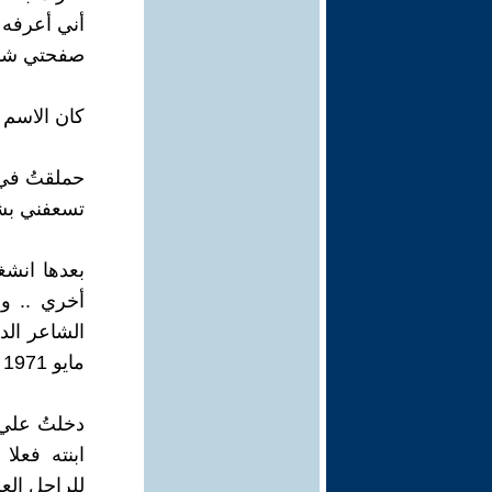
أني أعرفه 
صفحتي شأن
كان الاسم 
حملقتُ في 
تسعفني بش
بعدها انش
أخري .. و
الشاعر الد
مايو 1971 ..؟
دخلتُ علي 
ابنته فعل
للراحل العز