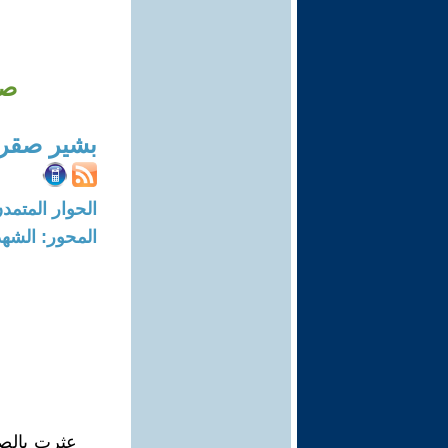
صد
بشير صقر
الحوار المتمدن-العدد: 6910 - 21
المحور: الشهد
عثرت بالصد