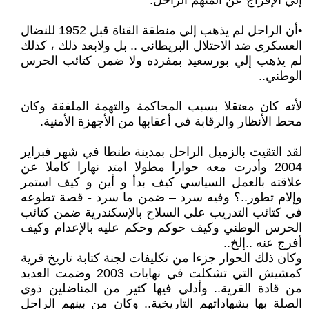
إلي الإفراج عن المتهم الراحل.
•أن الراحل لم يذهب إلي منطقة القناة قبل 1952 للنضال
العسكرى ضد الاحتلال البريطاني .. بل ولابعد ذلك ، كذلك
لم يذهب إلي بورسعيد بمفرده ولا ضمن كتائب الحرس
الوطني..
لأته كان معتقلا بسبب المحاكمة والتهمة الملفقة وكان
محط الأنظار والرقابة في أعقابها من الأجهزة الأمنية.
لقد التقيت بالزميل الراحل بمدينة طنطا في شهر فبراير
2004 وأدرت معه حوارا مطولا امتد نهارا كاملا عن
علاقته بالعمل السياسي كيف بدأ و أين و كيف استمر
وإلام تطور..؟ وفيه سرد – ضمن ما سرد - قصة تطوعه
في كتائب التدريب علي السلاح بالإسكندرية ضمن كتائب
الحرس الوطني وكيف حوكم وحكم عليه بالإعدام وكيف
أفرج عنه ..إلخ..
وكان ذلك الحوار جزءا من تكليفات لجنة كتابة تاريخ قرية
كمشيش التي تشكلت في نهايات 2003 وضمت العديد
من قادة القرية.. وأدلي فيها كثير من المناضلين ذوى
الصلة بها بشهاداتهم التاريخية.. وكان من بينهم الراحل