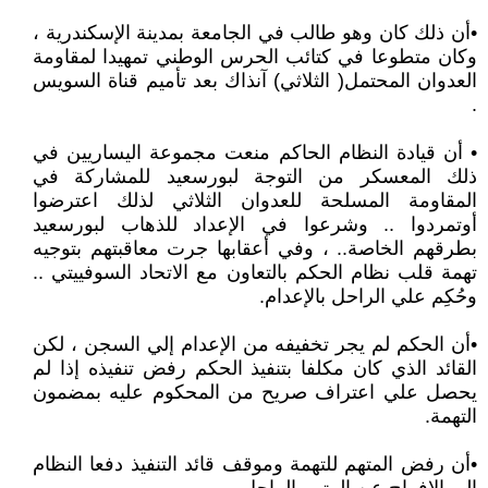
•أن ذلك كان وهو طالب في الجامعة بمدينة الإسكندرية ،
وكان متطوعا في كتائب الحرس الوطني تمهيدا لمقاومة
العدوان المحتمل( الثلاثي) آنذاك بعد تأميم قناة السويس
.
• أن قيادة النظام الحاكم منعت مجموعة اليساريين في
ذلك المعسكر من التوجة لبورسعيد للمشاركة في
المقاومة المسلحة للعدوان الثلاثي لذلك اعترضوا
أوتمردوا .. وشرعوا في الإعداد للذهاب لبورسعيد
بطرقهم الخاصة.. ، وفي أعقابها جرت معاقبتهم بتوجيه
تهمة قلب نظام الحكم بالتعاون مع الاتحاد السوفييتي ..
وحُكِم علي الراحل بالإعدام.
•أن الحكم لم يجر تخفيفه من الإعدام إلي السجن ، لكن
القائد الذي كان مكلفا بتنفيذ الحكم رفض تنفيذه إذا لم
يحصل علي اعتراف صريح من المحكوم عليه بمضمون
التهمة.
•أن رفض المتهم للتهمة وموقف قائد التنفيذ دفعا النظام