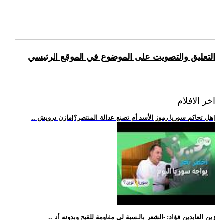
التعليق والتصويت على الموضوع في الموقع الرئيسي
اخر الافلام
.. هل تحاكم سوريا رموز الأسد أم تصنع عدالة المنتصر؟|مازن درويش|
.. زين العابدين فؤاد: -الشعر بالنسبة لي مقاومة للقبح وبدونه أنا