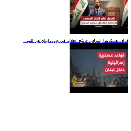
.. قراءة عسكرية | إسرائيل ترسّخ احتلالها في جنوب لبنان عبر القو