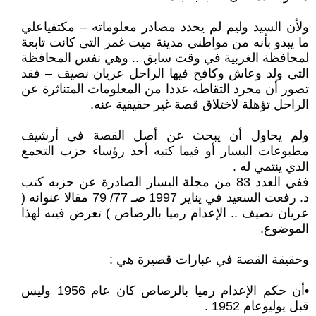
ولأن السيد وليم لم يحدد مصادر معلوماته – مكتفياعلي
ما يبدو بأنه من مواطني مدينة ميت غمر التى كانت تابعة
لمحافظة الغربية في وقت سابق .. وهي نفس المحافظة
التي ولد وعاش وكافح فيها الراحل عريان نصيف – فقد
تصور أن مجرد التقاطه عددا من المعلومات المتناثرة عن
الراحل تؤهلة لاختلاق قصة غير حقيقية عنه.
ولم يحاول أن يبحث عن أصل القصة في أرشيف
مطبوعات اليسار أو فيما كتبه أحد رؤساء حزب التجمع
الذي ينتمي له .
ففي العدد 83 من مجلة اليسار الصادرة عن حزبه كتب
د. رفعت السعيد في يناير 1997 صـ 77/ 79 مقالا عنوانه (
عريان نصيف .. الإعدام رميا بالرصاص ) تعرض فيىه لهذا
الموضوع.
وحقيقة القصة في عبارات قصيرة هي :
•أن حكم الإعدام رميا بالرصاص كان عام 1956 وليس
قبل يوليوعام 1952 .