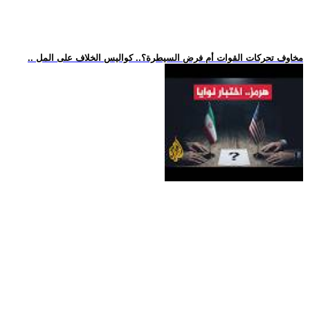
.. مخاوف تحركات القوات أم فرض السيطرة؟.. كواليس الخلاف على المل