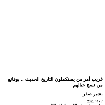
غريب أمر من يستكملون التاريخ الحديث .. بوقائع
من نسج خيالهم
بشير صقر
2021 / 4 / 7