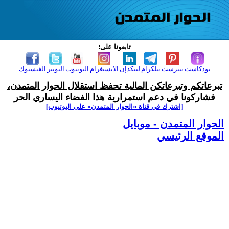
تابعونا على:
بودكاست
بنترست
تيلكرام
لينكدإن
الانستغرام
اليوتيوب
التويتر
الفيسبوك
تبرعاتكم وتبرعاتكن المالية تحفظ استقلال الحوار المتمدن،
فشاركونا في دعم استمرارية هذا الفضاء اليساري الحر
[اشترك في قناة ‫«الحوار المتمدن» على اليوتيوب]
الحوار المتمدن - موبايل
الموقع الرئيسي