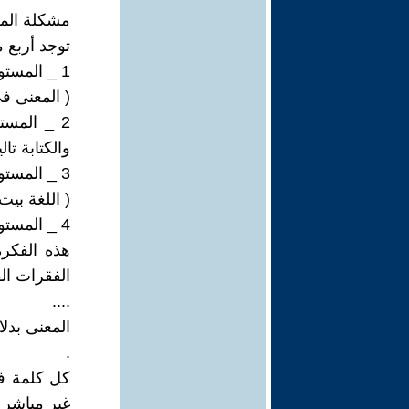
مشكلة الم
توجد أربع م
1 _ المستوى الأول ، التقليدي ، يتمحور حول المتكلم أو الكاتب .
( المعنى ف
2 _ المست
والكتابة تاليا
3 _ المستوى ما بعد الحداثي ، يتمحور حول اللغة .
( اللغة بيت
4 _ المستوى الحالي ، بدلالة الفهم الجديد للواقع والزمن خاصة .
هذه الفكرة
الفقرات الق
....
المعنى بدل
.
كل كلمة في
غير مباشر ك