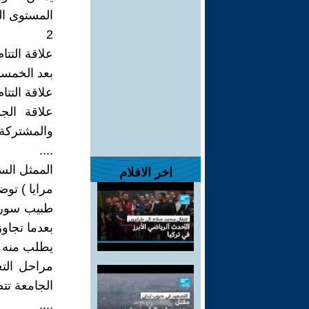
المستوى الذ
2
علاقة التتا
بعد الخمسين
علاقة التتام
علاقة الج
والمشتركة 
....
الممثل الس
اخر الافلام
مرايا ) تو
طبيب سوري
بعدما تجاو
يطلب منه تق
مراحل الت
الجامعة تت
....