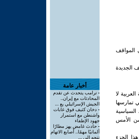
 المواقف
ف الجديدة
أخبار عامة
-
ترامب يتحدث عن تقدم
العربية لا
المحادثات مع إيران..
ي تمارسها
الجيش الإسرائيلي يع ...
-
دخان كثيف فوق غابات
 السياسية
واشنطن مع استمرار
من الأمس
جهود الإطفاء
-
حادث غامض يهز مطارًا
ألمانيًا مهمًا.. أصابع الاتهام
ذا الجزء
تتجه إلى ...