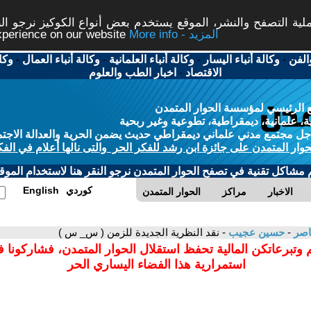
ة التصفح والنشر، الموقع يستخدم بعض أنواع الكوكيز نرجو النق
More info - المزيد
experience on our website
الفن
-
وكالة أنباء اليسار
-
وكالة أنباء العلمانية
-
وكالة أنباء العمال
-
وكا
الاقتصاد
-
اخبار الطب والعلوم
 الرئيسي لمؤسسة الحوار المتمدن
، علمانية، ديمقراطية، تطوعية وغير ربحية
ل مجتمع مدني علماني ديمقراطي حديث يضمن الحرية والعدالة الاجتم
حوار المتمدن على جائزة ابن رشد للفكر الحر والتى نالها أعلام في الفك
م مشاكل تقنية في تصفح الحوار المتمدن نرجو النقر هنا لاستخدام الموقع
كوردي
English
الاخبار
مراكز
الحوار المتمدن
عاصر
-
حسين عجيب
- نقد النظرية الجديدة للزمن ( س_ س )
 وتبرعاتكن المالية تحفظ استقلال الحوار المتمدن، فشاركونا 
استمرارية هذا الفضاء اليساري الحر