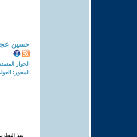
حسين عج
الحوار المتمدن-العدد: 6922 - 1
المحور: العول
نقد النظري