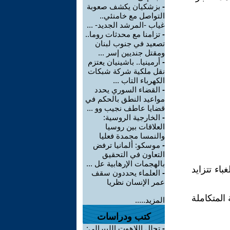
-
بزشكيان يكشف صعوبة
التواصل مع خامنئي..
غياب -المرشد الجديد- ...
-
تزامنا مع محدثات روما..
تصعيد في جنوب لبنان
ومقتل جنديين إسر ...
-
أرمينيا.. باشينيان يعتزم
نقل ملكية شركة شبكات
الكهرباء التاب ...
-
القضاء السوري يحدد
مواعيد النطق بالحكم في
قضايا عاطف نجيب وو ...
-
الخارجية الروسية:
العلاقات بين روسيا
والنمسا مجمدة فعليا
-
موسكو: ألمانيا ترفض
التعاون في التحقيق
بالهجمات الإرهابية عل ...
اء تتزايد
-
العلماء يحددون سقف
عمر الإنسان نظريا
المتكاملة
المزيد.....
كتب ودراسات
-
تحلل اللاهوت الليبرالي: