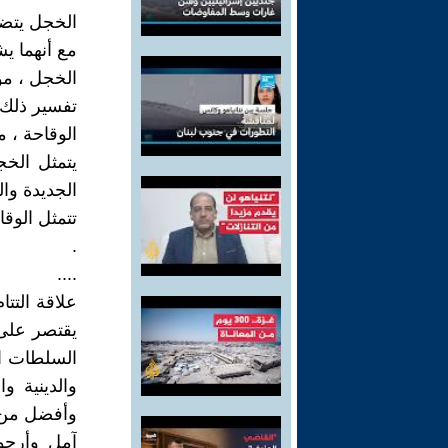
الخجل يتضم
مع أنهما يش
الخجل ، م
تفسير ذلك ،
الوقاحة ، 
يتمثل الخ
الجديدة وال
تتمثل الوق
.
....
علاقة التتا
يقتصر على 
السلطات ال
والدينية 
وأفضل من ا
آمل وأرجو