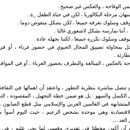
ن الوقاحة ، والعكس غير صحيح .
بهان مرحلة البكالوريا ، لكن في حياة الطفل _ة .
وقف وسلوك نعرفه جميعا ، لكن بشكل منقوص دوما .
 أننا نمارسه بشكل لاشعوري غالبا .
موقف وسلوك نكرره جميعا ، لكننا نجهله عادة .
جل بمحاولة تضييق المجال الحيوي في حضور غرباء ، أو في
طارئة .
احة بالعكس ، المبالغة والتطرف بحضور الغرباء ، أو في المواق
م تتصل مباشرة بنظرية التطور ، واعتقد أن اهمالها في الثقافة 
الكسل والسهو . بل هو ضمن خطة التجهيل ، المقصودة ، الت
متشابهة في العالمين العربي والإسلامي مثل قطع الصابون ،
والاقتصادية وهي موحدة بشخص الزعيم ، حيث اليوم أسوأ 
لغد ....
 أن أكون مخطئا في تقديري وفهمي لما نحن عليه ، في ه