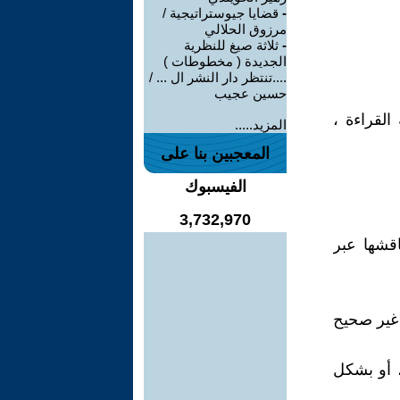
-
قضايا جيوستراتيجية /
مرزوق الحلالي
-
ثلاثة صيغ للنظرية
الجديدة ( مخطوطات )
....تنتظر دار النشر ال ... /
حسين عجيب
القراءة ،
المزيد.....
المعجبين بنا على
الفيسبوك
3,732,970
قشها عبر
 غير صحيح
، أو بشكل