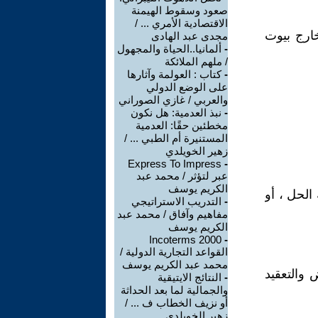
صعود وسقوط الهيمنة
الاقتصادية الأمري ... /
ارج بيوت
مجدى عبد الهادى
-
ألمانيا..الحياة والمجهول
/ ملهم الملائكة
-
كتاب : العولمة وآثارها
على الوضع الدولي
والعربي / غازي الصوراني
-
نبذ العدمية: هل نكون
مخطئين حقًا: العدمية
المستنيرة أم الطبي ... /
زهير الخويلدي
Express To Impress
-
عبر لتؤثر / محمد عبد
الكريم يوسف
الحل ، أو
-
التدريب الاستراتيجي
مفاهيم وآفاق / محمد عبد
الكريم يوسف
Incoterms 2000
-
القواعد التجارية الدولية /
محمد عبد الكريم يوسف
 والتعقيد
-
النتائج الايتيقية
والجمالية لما بعد الحداثة
أو نزيف الخطاب ف ... /
زهير الخويلدي