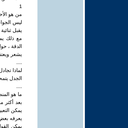
1
من هو الأح
ليس الجواب
يقبل ثنائية
مع ذلك يم
الدقة ، حو
يشعر ويعتق
....
لماذا تجادل
الجدل يتمح
....
ما هو المن
بعد أكثر 
يمكن التعب
يعرفه بعض 
يمكن القول