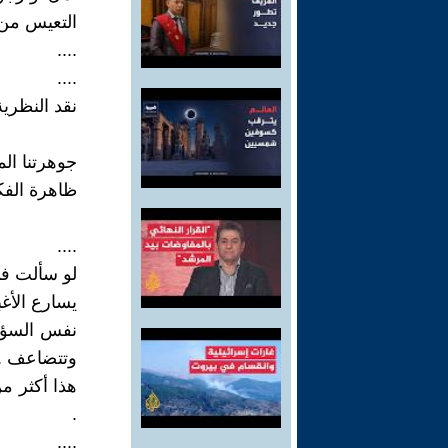
التعيس من ا
....
....
نقد النظرية ا
جوهرتنا الم
ظاهرة الفكر
....
لو سألت في
يسارع الأغب
نفس السؤال
وتتضاعف .
هذا أكثر م
.
....