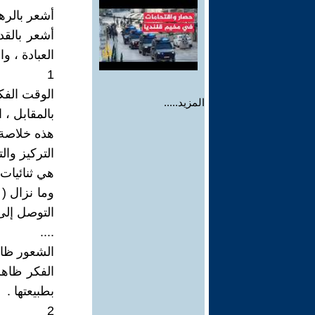
أشعر بالره
أشعر بالقد
العبادة ، و
1
الوقت الفك
المزيد.....
بالمقابل ، 
هذه خلاصة ف
التركيز وال
هي ثنائيات 
وما نزال (
التوصل إلى
....
الشعور ظاهر
الفكر ظاهرة
بطبيعتها .
2