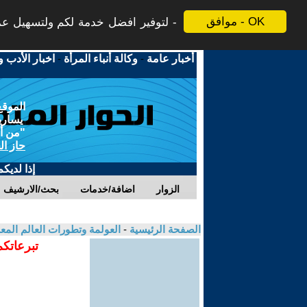
موافق - OK
لتوفير افضل خدمة لكم ولتسهيل عملي
أخبار عامة
-
وكالة أنباء المرأة
-
اخبار الأدب و
الموقع
يسارية
"من أج
حاز ال
إذا لديك
الزوار
اضافة/خدمات
بحث/الارشيف
الصفحة الرئيسية
-
العولمة وتطورات العالم الم
تبرعاتكم