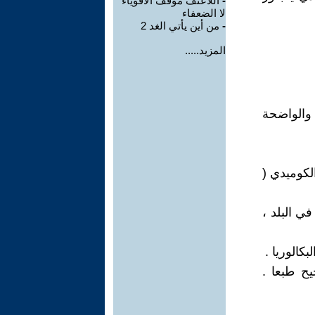
-
اللاعنف موقف الأقوياء
لا الضعفاء
-
من أين يأتي الغد 2
المزيد.....
والواضحة
كوميدي (
 البلد ،
كالوريا .
ح طبعا .