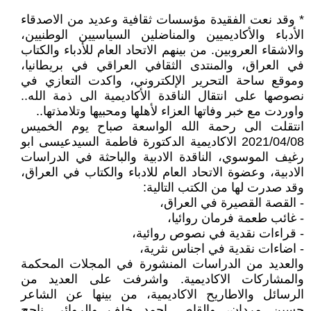
* وقد نعت الفقيدة مؤسسات ثقافية وعديد من الاصدقاء
الأدباء والأكاديميين والمناضلين السياسيين الوطنيين،
والاشقاء العروبين. من بينهم الاتحاد العام للأدباء والكتاب
في العراق، والمنتدى الثقافي العراقي في بريطانيا،
وموقع ساحة التحرير الإلكتروني، واكدت التعازي في
نصوصها على انتقال الناقدة الأكاديمية الى ذمة الله..
واوردت مع خبر وفاتها العزاء لأهلها ومحبيها وتلامذتها..
انتقلت الى رحمة الله الواسعة صباح يوم الخميس
2021/04/08 الاكاديمية الدكتورة فاطمة السيدعيسى ابو
رغيف الموسوي، الناقدة الادبية والباحثة في الدراسات
الادبية، وعضوة الاتحاد العام للادباء والكتاب في العراق،
وقد صدرت لها من الكتب التالية:
- القصة القصيرة في العراق،
- غائب طعمة فرمان روائيا،
- قراءات نقدية في نصوص روائية،
- اضاءات نقدية في اجناس نثرية،
والعديد من الدراسات المنشورة في المجلات المحكمة
والمشاركات الاكاديمية. واشرفت على العديد من
الرسائل والاطاريح الاكاديمية، من بينها عن الشاعر
حسين مردان، والقاص احمد خلف والروائي ناجح