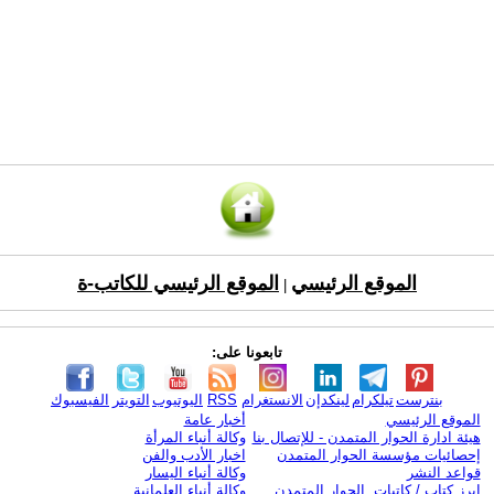
الموقع الرئيسي
الموقع الرئيسي للكاتب-ة
|
تابعونا على:
بنترست
تيلكرام
لينكدإن
الانستغرام
RSS
اليوتيوب
التويتر
الفيسبوك
الموقع الرئيسي
أخبار عامة
هيئة ادارة الحوار المتمدن - للإتصال بنا
وكالة أنباء المرأة
إحصائيات مؤسسة الحوار المتمدن
اخبار الأدب والفن
قواعد النشر
وكالة أنباء اليسار
ابرز كتاب / كاتبات الحوار المتمدن
وكالة أنباء العلمانية