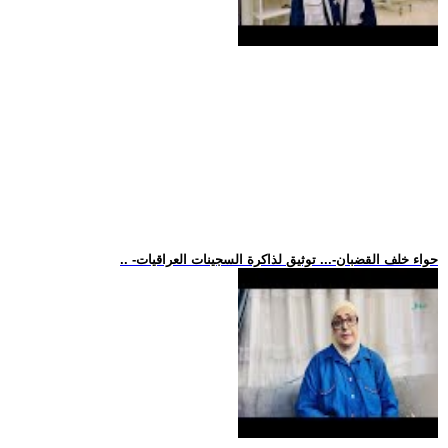
.. -حواء خلف القضبان-... توثيق لذاكرة السجينات العراقيات