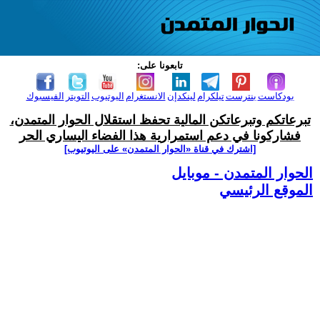
تابعونا على:
بودكاست
بنترست
تيلكرام
لينكدإن
الانستغرام
اليوتيوب
التويتر
الفيسبوك
تبرعاتكم وتبرعاتكن المالية تحفظ استقلال الحوار المتمدن،
فشاركونا في دعم استمرارية هذا الفضاء اليساري الحر
[اشترك في قناة ‫«الحوار المتمدن» على اليوتيوب]
الحوار المتمدن - موبايل
الموقع الرئيسي