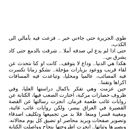
طوى الجزيرة حتى جاءني خبر .. فزعت فيه بآمالي الى
الكذب،
حتى اذا لم يدع لي صدقه أملا .. شرقت بالدمع حتى كاد
يشرق بي..
هكذا هي الدنيا.. وداع لا يتوقف.. كانت او كنا نتحدث عن
لقاء قريب ووعود بزيارات مؤجلة.. نشكو زمانا تكسرت
فيه المصائب، عالميا ومحليا، وتباعدت فيه المسافات
اكراها وتقننا..
حين عزمت وهي تفكر باكمال دراستها العليا، وفي
ظروف حصارات مركبة، اختارت الصعب فيها، الكتابة عن
روايات غائب طعمة فرمان. انجزت رسالتها عن القصة
القصيرة في العراق بيسر، ولكن روايات غائب غائبة،
ومغيبة قسرا ومنعا. فلا بد من تجميعها وتكليف اصدقاء
وتصوير صفحات وبريد محاصر او تضيق كل يوم مجالاته.
وبصبرها وثباتها.. انجزت اطروحتها بنجاح وواصلت الكتابة