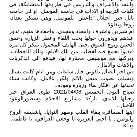
والنقد والاشراف والتدريس في ظروفها المتشابكة، في
كليات التربية او الاداب في جامعة الموصل، او في جامعة
بابل حين احتلال "داعش" للموصل، وهي تسكن بغداد،
روحا وتفاؤلا..
ام شيرين واشرف وامجاد ومجدي، واحفادها منهم، تدور
عندهم ويدورون حولها بحب اللقاء وعطر الزيارة وعمق
الحنين وبوح الشوق..حتى الهاتف المحمول يبتكر كل مرة
فيديوا يجمع فيه لقطات من تلك الايام، وتلك اللحظات،
ويركبها مع موسيقى مختارة لها، فيدفع الى الذكريات
والآهات والآمال.
في اخر اتصال تلفوني قبل ساعات ومن ايام كانت تسال
وتسلم، بصوت مثقل بالالم ولكن بالامل، وكانت سناء
تحدثها عن افكار لقاء وزيارة ومودة..
صباح اليوم، الخميس 2021/04/08 طوى العراق خبر
رحيلها الابدي، تاركة مشاريع الاحلام وسطورالوعود
للاخبار..
ايتها المسافرة بنقاء القلب وطهر النوايا.. ياشقيقة الروح
والوطن.. يا اختي العزيزة يا وجعي العراقي، يا فاطمة..
وداعا