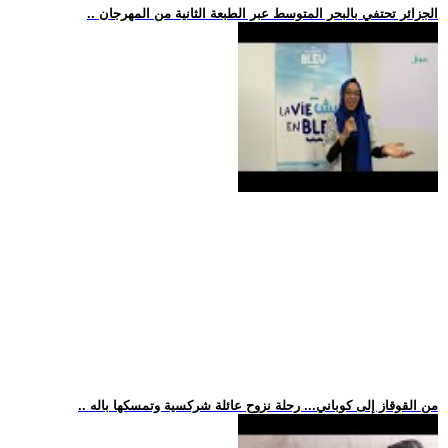
.. الجزائر تحتفي بالبحر المتوسط عبر الطبعة الثانية من المهرجان
.. من القوقاز إلى كوباني... رحلة نزوح عائلة شركسية وتمسكها باله