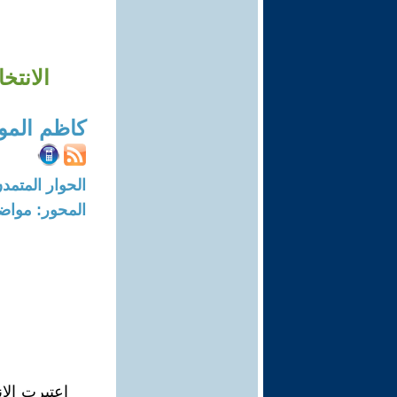
الانتخ
كاظم الم
الحوار المتمدن-العدد: 6836 - 21
المحور: مواض
اعتبرت الا