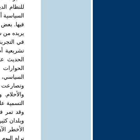
للنظام الد
السياسية أ
فيها. بعض ا
يريده من ش
في التجربة
تشريعية أم
الحديث عن
الحوارات ح
السياسي، 
وتصارعت إر
والأحلام. 
التسمية عل
وقد تمر ف
وبلدان كثي
الأخطر الآ
نراه اليوم