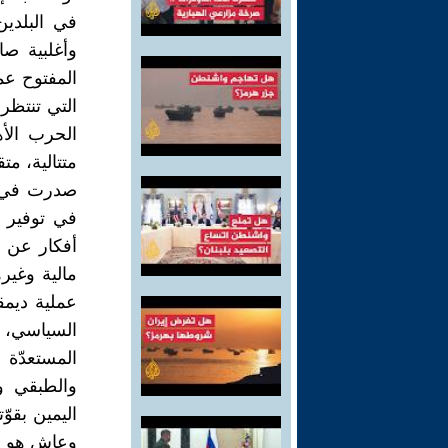
في البلدين
وأغلبية صا
المفتوح عم
التي تنتظر 
الحرب الأ
متتالية، متق
صدرت في ال
في توفير م
أفكار عن ق
مالية وغيره
عملية ديمق
السياسي، 
المستعدّة 
والطبقي و
اليمين بقو
وعاش هو ال