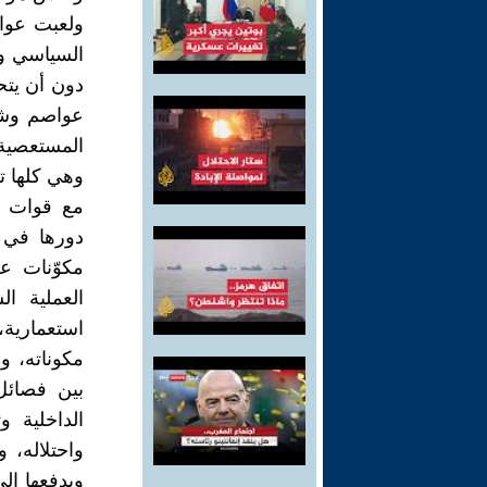
ولعبت عوام
السياسي وا
دون أن يتح
عواصم وشه
المستعصية 
وهي كلها 
مع قوات ا
دورها في ا
مكوّنات ع
العملية ا
استعمارية
مكوناته، و
بين فصائل
الداخلية 
واحتلاله، و
ويدفعها ال