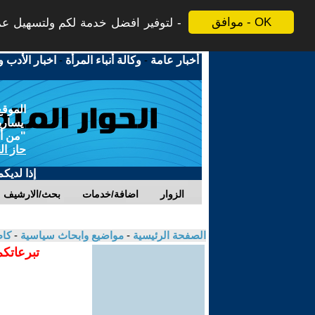
موافق - OK
لتوفير افضل خدمة لكم ولتسهيل عملي
أخبار عامة
-
وكالة أنباء المرأة
-
اخبار الأدب و
الموقع
يسارية
"من أج
حاز ال
إذا لديك
الزوار
اضافة/خدمات
بحث/الارشيف
الصفحة الرئيسية
-
مواضيع وابحاث سياسية
-
كا
تبرعاتكم