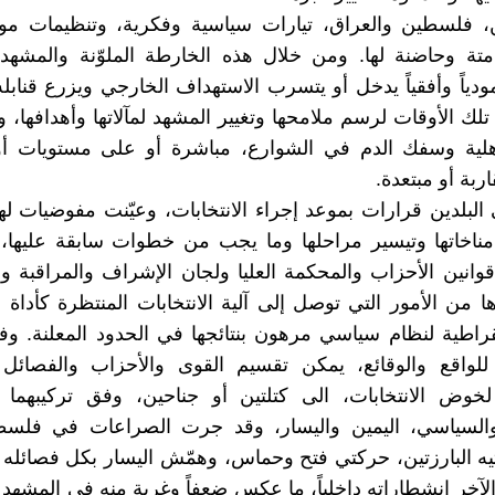
، فلسطين والعراق، تيارات سياسية وفكرية، وتنظيمات موزع
متة وحاضنة لها. ومن خلال هذه الخارطة الملوّنة والمشهد
ودياً وأفقياً يدخل أو يتسرب الاستهداف الخارجي ويزرع قنابله
تلك الأوقات لرسم ملامحها وتغيير المشهد لمآلاتها وأهدافها، وا
هلية وسفك الدم في الشوارع، مباشرة أو على مستويات 
اربة أو مبتعدة.
بلدين قرارات بموعد إجراء الانتخابات، وعيّنت مفوضيات له
ناخاتها وتيسير مراحلها وما يجب من خطوات سابقة عليها، 
وانين الأحزاب والمحكمة العليا ولجان الإشراف والمراقبة
ا من الأمور التي توصل إلى آلية الانتخابات المنتظرة كأداة ل
راطية لنظام سياسي مرهون بنتائجها في الحدود المعلنة. وف
للواقع والوقائع، يمكن تقسيم القوى والأحزاب والفصائل 
لخوض الانتخابات، الى كتلتين أو جناحين، وفق تركيبهما ا
السياسي، اليمين واليسار، وقد جرت الصراعات في فلس
ّتيه البارزتين، حركتي فتح وحماس، وهمّش اليسار بكل فصائله 
آخر انشطاراته داخلياً، ما عكس ضعفاً وغربة منه في المشهد