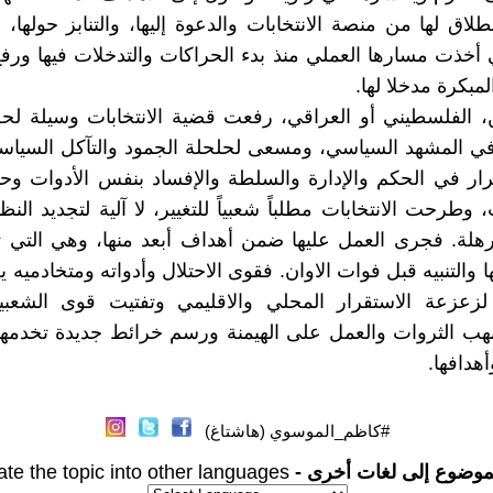
نطلاق لها من منصة الانتخابات والدعوة إليها، والتنابز حولها، 
لتي أخذت مسارها العملي منذ بدء الحراكات والتدخلات فيها ور
لمبكرة مدخلا لها.
، الفلسطيني أو العراقي، رفعت قضية الانتخابات وسيلة لح
في المشهد السياسي، ومسعى لحلحلة الجمود والتآكل السياس
ار في الحكم والإدارة والسلطة والإفساد بنفس الأدوات وح
وطرحت الانتخابات مطلباً شعبياً للتغيير، لا آلية لتجديد النظ
ترهلة. فجرى العمل عليها ضمن أهداف أبعد منها، وهي التي
 والتنبيه قبل فوات الاوان. فقوى الاحتلال وأدواته ومتخادميه 
زعزعة الاستقرار المحلي والاقليمي وتفتيت قوى الشعبي
نهب الثروات والعمل على الهيمنة ورسم خرائط جديدة تخدمها
هدافها.
#كاظم_الموسوي (هاشتاغ)
موضوع إلى لغات أخرى -
ate the topic into other languages