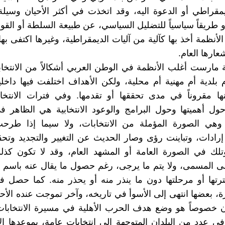
يمقراطي أو الدعوة اليه، وقد اتخذت في أكثر الأحيان وسيل
و طريقاً سياسياً للتضليل السياسي، عن طبيعة السلطة أو القوى
لأنظمة أخذ بها كآلية من آليات الديمقراطية، وغيرها اكتفى بها ع
عارها العام.
 مارست أغلب الأنظمة في الوطن العربي أشكالاً من الانتخا
 بلدية أم مهنية أم محلية، ولكن الأهداف اختلفت فيها داخليا
ها مقروناً في مدى تحققها أو تقدمها. وفي فترات الانتخا
ول أهميتها وحول البرامج والوعود الانتخابية هي الظاهر 
وهي الصورة المؤملة من الانتخابات، ولا سيما إذا طرح
ادات، وتباينت رؤى وصار الحديث عن التغيير والتجديد وتحق
وتلك في الصورة العامة أو المشهد العام، وقد لا تكون كذ
ى المسمى، ولا يتم ما يرجى، رغم حصول ما يقال عنه باسم ال
ترتها أو مرحلتها دون ما ينذر منه أو يحذر منه. كما حصل
رة، بعضها انتهى إلى الأسوأ في تاريخه، وآخر تموجت عنده الأح
ن خصوصاً هو وضع هدف الحرب الأهلية في مسيرة الانتخابات
 في عدد من البلدان المتوجهة الى انتخابات عامة، بموعدها الا