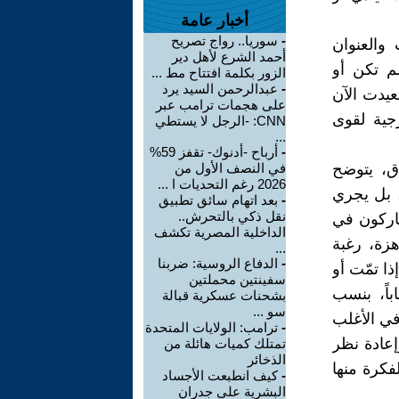
أخبار عامة
-
سوريا.. رواج تصريح
والعنوان
أحمد الشرع لأهل دير
م تكن أو
الزور بكلمة افتتاح مط ...
-
عبدالرحمن السيد يرد
عيدت الآن
على هجمات ترامب عبر
جية لقوى
CNN: -الرجل لا يستطي
...
-
أرباح -أدنوك- تقفز 59%
ق، يتوضح
في النصف الأول من
2026 رغم التحديات ا ...
، بل يجري
-
بعد اتهام سائق تطبيق
نقل ذكي بالتحرش..
شاركون في
الداخلية المصرية تكشف
هزة، رغبة
...
-
الدفاع الروسية: ضربنا
ذا تمّت أو
سفينتين محملتين
باً، بنسب
بشحنات عسكرية قبالة
سو ...
في الأغلب
-
ترامب: الولايات المتحدة
إعادة نظر
تمتلك كميات هائلة من
الذخائر
فكرة منها
-
كيف انطبعت الأجساد
البشرية على جدران