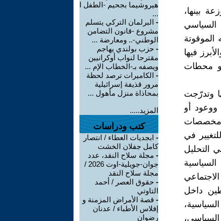
هيروشيما بجحيم -الطفل ا
ة بينها،
...
-
البرلمان التركي يتسلم
 السياسي
مشروع -قانون التضامن
 الموقوتة
الوطني-.. ومعارضة ...
-
حزب بولندي يهاجم
لأبرز فيها
مقترحا لنواب أوكرانيين
أو محطات
ويصفه بـ-الخطاب الإم ...
-
الكاميرات ترصد لحظة
مرور قذيفة إسرائيلية
ا وتدرّجت
بمحاذاة منزل مأهول ...
ووعود أو
المزيد.....
 ومخصصات
كتب ودراسات
لتغيير في
-
ابجديات العطاء / انتصار
كامل جفلان الخشت
ي التحليل
-
مجلة سلاح النقد، عدد
السياسية
جوان-جويلية-اوت 2026 /
مجلة سلاح النقد
لاجتماعي
-
حقوق العصر / أحمد
طين داخل
التاوتي
-
قصة الأمراض المزمنة و
السياسية،
إفلاس الأطباء / عدنان
 السياسي،
رضوان