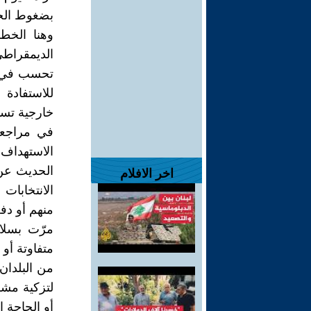
بضغوط الحر
وهنا الخط
الديمقراط
تحسب في وق
للاستفادة
خارجية تستث
في مراجعة
الاستهداف 
الحديث عن 
اخر الافلام
الانتخابات 
منهم أو دفع
مرّت بسلام
متفاوتة أو
من البلدان
لتزكية مشر
أو الحاجة إل