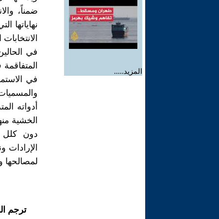
ضمناً، والا
نهاياتها ا
الانتخابات ا
في الحالين
المتفاقمة 
المزيد.....
في الاستمر
والمسميات، 
أدواته الم
الخشية منها
دون كلل ل
الإرادات و
لمصالحها وأ
ترجم ال