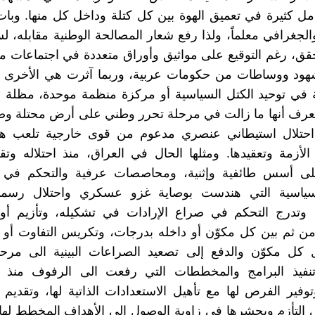
ل كثيرة في تعميق الهوة بين كل كتلة وداخل كل منها. وبات
لجغرافي معلماً، ولذا رفع شعار المصالحة الوطنية مقابله، 
قق، رغم التوقيع على مواثيق وأوراق متعددة في اجتماعات مت
ود ووساطات من حكومات عربية، وربما آثرت هي الأخرى ف
في توحيد الكتل السياسية أو مركزة منظمة موحدة، مظلة جا
تعرف أنها ما زالت في مرحلة تحرر وطني على أرض محتلة وص
حتلال استيطاني عنصري مدعوم من قوى خارجية تلعب ه
لأزمة وتعقيدها. ومثلها الحال في العراق، منذ احتلاله وت
لى أسس طائفية وإثنية، ومحاصصات عرفية والتحكم في أ
لسياسية التي هندست بوصاية غزو عسكري واحتلال رسم
، وتدرج التحكم في صراع الإرادات في تشكيله، وتأزيم أو
من ثم بين كل مكوّن أو داخله بدرجات، وتكريس التفاوت أو ا
 كل مكوّن والدفع إلى تصعيد الصراعات البينية الى مرح
وتنفيذ البرامج والمخططات التي رفعت الى الرفوف منذ غز
توفير الفرص لها مع تأهيل الاستعدادات الذاتية لها، وتقديم م
ى التأزم ويحشرها في زاوية الوصول إلى الأهداف المخطط لها