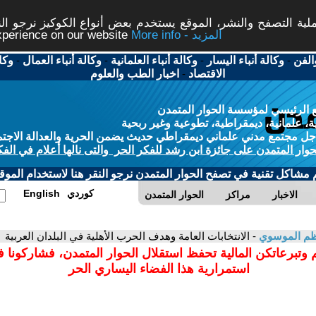
ة التصفح والنشر، الموقع يستخدم بعض أنواع الكوكيز نرجو النق
More info - المزيد
experience on our website
الفن
-
وكالة أنباء اليسار
-
وكالة أنباء العلمانية
-
وكالة أنباء العمال
-
وكا
الاقتصاد
-
اخبار الطب والعلوم
 الرئيسي لمؤسسة الحوار المتمدن
، علمانية، ديمقراطية، تطوعية وغير ربحية
ل مجتمع مدني علماني ديمقراطي حديث يضمن الحرية والعدالة الاجتم
حوار المتمدن على جائزة ابن رشد للفكر الحر والتى نالها أعلام في الفك
م مشاكل تقنية في تصفح الحوار المتمدن نرجو النقر هنا لاستخدام الموقع
كوردي
English
الاخبار
مراكز
الحوار المتمدن
ظم الموسوي
- الانتخابات العامة وهدف الحرب الأهلية في البلدان العربية
 وتبرعاتكن المالية تحفظ استقلال الحوار المتمدن، فشاركونا 
استمرارية هذا الفضاء اليساري الحر