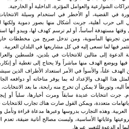
اكات الشوارعية والعوامل المؤثرة، الداخلية أو الخارجية.
ورة في القضية، أو الأخطر في استخدام وسيلة الانتخابات 
ي الى حرب أهلية، جربت أشكال منها بصور دموية ولكنها ل
تها مستهدفة أساساً، أو لم ترسم كهدف لها، ويبدو أنها است
 من تجربتها المأسوية، ومن تدخل صريح من مخططات خار
مر فيها لما تسعى إليه في كل مشاريعها في البلدان العربية.
 الدعوة إلى مثالين للانتخابات في بلدين، فلسطين والعرا
فيها ويوضع الهدف منها مباشراً ولا يحتاج إلى تغطية أو إنكار
الهدف علناً، والأسوأ في الأمر استعداد الأطراف الذين سي
لمثل هذا الهدف والإعداد له بما يوفر مناخاته أو دوافعه الجا
اً اليه، وتورطاً لا يمكن أن تخرج منه رابحة، ما بعد الانتخابات، إ
. جرت انتخابات عديدة سابقاً ومرت أخبارها، سلباً أو إيجا
 باتهامات متعددة، ويمكن القول صارت هناك تجارب للانتخابات 
 العربية. وهذه التجارب بدروسها وعبرها مدعاة قراءة وتأمل و
وعيتها وغاياتها الأساسية، وليست مصالح أنانية ضيقة، تعدم ال
يها أو الدعوة للتغيير عبرها.