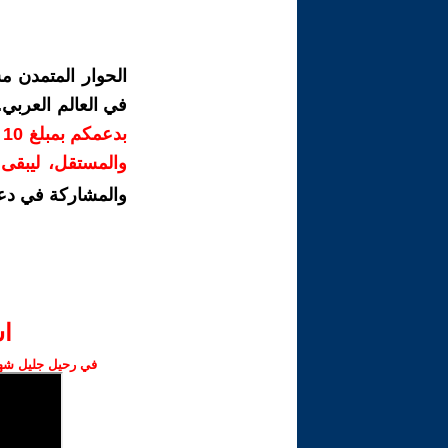
الحوار المتمدن م
في العالم العربي
ب
والمستقل، ليبقى ص
والمشاركة في دع
ا‫
في رحيل جليل شهبا