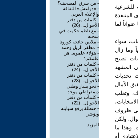
-
من سرق المصحف؟
ة للشرعية
-
«دواعش» الثقافة
والإعلام العربي
 المتنفذة
-
كلمات من دفتر
نواناً لما
الأحوال... (26)
-
مع ناظم حكمت في
سجنه
بات، سواء
-
ملايين جائحة كورونا
-
مظفر الريل وحمد
ً وما زال
-
هؤلاء علموه.. مَن
بات تصبح
علمَكم؟
-
كلمات من دفتر
في المشهد
الأحوال... (24)
-
كلمات من دفتر
ت تحديات
الأحوال... (23)
يق الآمال
-
نحو يسار وطني
ديمقراطي موحد
لك، وتغلب
-
كلمات من دفتر
انتخابات،
الأحوال... (22)
-
حنظلة يرفع سبابته
 في ظروف
ويؤشر
وال. ولكن
المزيد.....
. وهذا ما
عتيادي أو