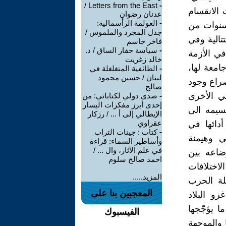
Letters from the East /
-
 الانقسام
عدنان رضوان
-
العولمة الرأسمالية:
لسنوات من
جدل المجرد والملموس /
تالية وفي
فاخر جاسم
-
سياسة حفار الساق / د.
ي الأزمة
خالد زغريت
معة لها،
-
الطائفية المتغلغلة في
لبنان / حسين محمود
راع وجود
صالح
ي الأخرى
-
صدى دولي لكتاباتي: من
إحدى أبرز مفكرات اليسار
قسيمه الى
الإيطالي إلى أ ... / رزكار
عقراوي
دائها في
-
كتاب : جينات التراب
ي وهيمنة
وأساطير السماء: قراءة
في علم الآثار، وال ... /
ضاعه بين
احمد صالح سلوم
لاختلافات
المزيد.....
لة الحرب
المعجبين بنا على
و البلاد
ا يؤجّجها
الفيسبوك
 والموجهة