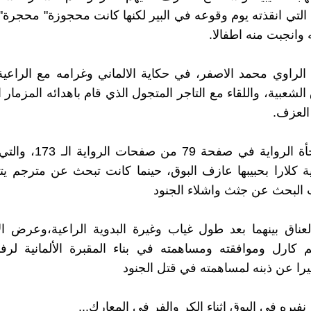
التي انقذته يوم وقوعه في البير لكنها كانت محجوزة" محجرة" 
 وانجبت منه اطفالا.
الراوي محمد الاصفر، في حكاية الالماني وغرامه مع الراع
شعبية، واللقاء مع التاجر المتجول الذي قام باهدائه المزمار ا
 العزف.
وتأتي مفاجأة الرواية في صفحة 
انية كلارا بحبيبها عازف البوق، حينما كانت تبحث عن مترجم يت
البحث عن جثث واشلاء الجنود
العناق بينهما بعد طول غياب وغيرة البدوية الراعية،وعرض الا
كارل وموافقته ومساهمته في بناء المقبرة الألمانية لرفا
را عن ذبنه لمساهمته في قتل الجنود
 نفيره في البوق اثناء الكر والفر في المعارك...