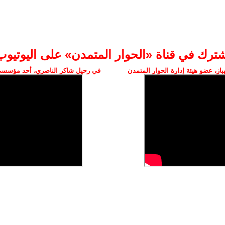
شترك في قناة «الحوار المتمدن» على اليوتيوب
ز، عضو هيئة إدارة الحوار المتمدن
في رحيل شاكر الناصري، أحد مؤسسي 