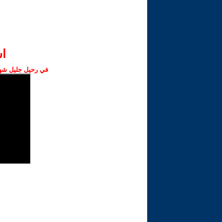
ا‫
في رحيل جليل شهبا