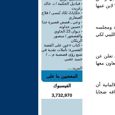
-
قناديل الحكمة / د. خالد
لابن عمها
زغريت
-
حكاياتْ تَكاد تُنسى / فلاح
العيفاري
-
وعي ـ قصص قصيرة جدا
/ حسين جداونه
ية ومجلسه
-
ديوان 23 الحاوي
لليبي لكي
والعصفور / منصور
الريكان
-
كتاب «عين على القصة
القصيرة: تأملات نقدية في
تسع رؤى قصصية م ... /
79 من صفحات الرواية الـ 173، والتي تعلن عن
حميد عقبي
عاون معها
المزيد.....
المعجبين بنا على
لمانية أن
الفيسبوك
قه ضحايا
3,732,970