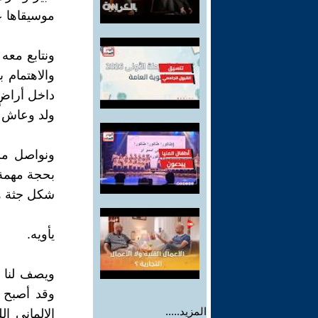
موسيقاها عن
ونتابع معه
والاهتمام 
داخل أراضٍ
ولد وعاش و
ونواصل من 
بحجة مهمة ا
شكل جثة ها
يأويه.
ويصف لنا ا
وقد أصبح م
المزيد.....
الالماني ا