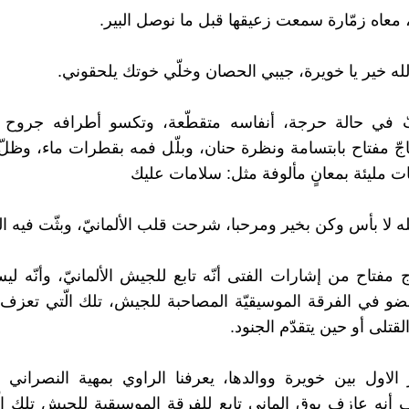
ي، معاه زمّارة سمعت زعيقها قبل ما نوصل البير.
لله خير يا خويرة، جيبي الحصان وخلّي خوتك يلحقوني.
بّ في حالة حرجة، أنفاسه متقطّعة، وتكسو أطرافه جروح و
جّ مفتاح بابتسامة ونظرة حنان، وبلّل فمه بقطرات ماء، وظلّ
ت مليئة بمعانٍ مألوفة مثل: سلامات عليك
ه لا بأس وكن بخير ومرحبا، شرحت قلب الألمانيّ، وبثّت فيه الط
مفتاح من إشارات الفتى أنّه تابع للجيش الألمانيّ، وأنّه لي
عضو في الفرقة الموسيقيّة المصاحبة للجيش، تلك الّتي تعزف
لقتلى أو حين يتقدّم الجنود.
الاول بين خويرة ووالدها، يعرفنا الراوي بمهية النصراني ا
ف أنه عازف بوق الماني تابع للفرقة الموسيقية للجيش تلك ا