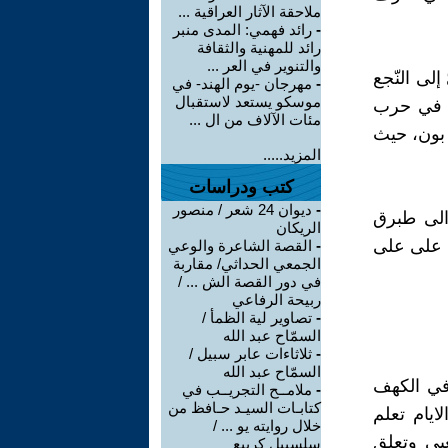
ملاحقة الآثار العراقية ...
-
رائد فهمي: المدى منبر
رائد للمهنية والثقافة
والتنوير في العر ...
لى النّجع
-
مهرجان -يوم الهند- في
موسكو يستعد لاستقبال
ًا في حرب
مئات الآلاف من ال ...
 بون، حيث
المزيد.....
كتب ودراسات
-
ديوان 24 شعر / منصور
الى طبرق
الريكان
يه على على
-
القصة الشاعرة والوعي
الجمعي الحداثي/ مقاربة
في دور القصة الش ... /
ربيحة الرفاعي
-
تصاوير لية الظمأ /
السمّاح عبد الله
-
ثلاثاءات عابر سبيل /
السمّاح عبد الله
 في الكهف
-
ملامــح التجريــب في
كتابـات السيـد حـافظ من
ايام تعلم
خلال روايته يو ... /
عبي وتعلق
سلسبيل كريبع