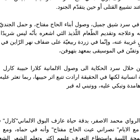
د تشييع القتلى أو حين يتقدّم الجنود.
 في سرد شيق جميل، وصول أبناء الحاج مفتاح، و حمل الجنديّ إ
به وعلاجه وتقديم الطّعام اللّذيذ الئي اشعره بأنّه ليس شريد
 غريبة عنه، وإنّما في زردة ربيعيّة على ضفاف نهر الرّاين في
تفنّن في الموسيقى بمعهد بتهوفن،
خلال سرد الحكاية الى وصول الالمانية كلارا حبيبة كارل 
نسانية لكنها في الحقيقة ارادت تتبع اثر حبيبها، ربما تعثر عل
مدة وتبكي عليه، ووتبني له قبر
لرواي محمد الاصفر، بدقة حياة عازف البوق الالماني"كارل"
ع الايام" نصراني عيت الحاج مفتاح" وأنه في حماه، ومع ال
للهجة الليبية واستطاع التعرف عليهم اكثر وتعلم الشعر الش