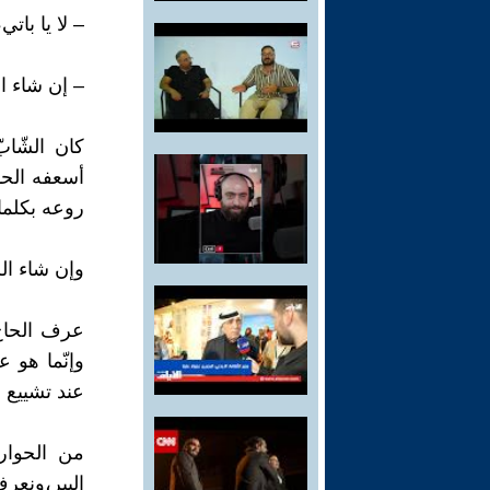
– لا يا بات
– إن شاء ا
كان الشّا
أسعفه الحا
روعه بكلما
وإن شاء الل
عرف الحاج 
وإنّما هو 
عند تشييع ا
من الحوار 
البير،ونعر