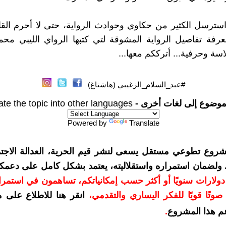
 استرسل الكثير من حكاوي وحوادث الرواية، حتى لا أحرم الق
عرفة تفاصيل الرواية المشوقة لتي كتبها الرواي الليبي محم
سة وحرفية... أترككم معها...
#عبد_السلام_الزغيبي (هاشتاغ)
موضوع إلى لغات أخرى -
ate the topic into other languages
Powered by
Translate
شروع تطوعي مستقل يسعى لنشر قيم الحرية، العدالة الاجتم
. ولضمان استمراره واستقلاليته، يعتمد بشكل كامل على دعمك
دعمكم بمبلغ 10 دولارات سنويًا أو أكثر حسب إمكانياتكم، تساهمون في استم
وتًا قويًا للفكر اليساري والتقدمي
،
انقر هنا للاطلاع على 
م هذا المشروع
.