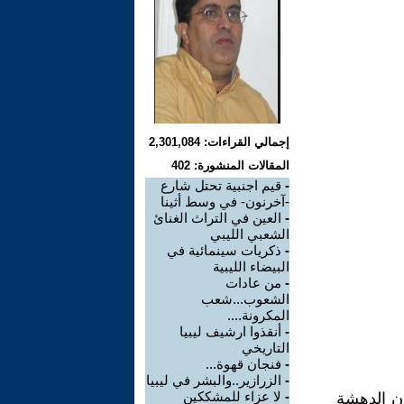
إجمالي القراءات: 2,301,084
المقالات المنشورة: 402
-
قيم اجنبية تحتل شارع
-آخرنون- في وسط أثينا
-
العين في التراث الغنائ
الشعبي الليبي
-
ذكريات سينمائية في
البيضاء الليبية
-
من عادات
الشعوب...شعب
المكرونة....
-
أنقذوا ارشيف ليبيا
التاريخي
-
فنجان قهوة...
-
الزرازير..والبشر في ليبيا
-
لا عزاء للمشككين
ان الدهشة