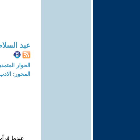
عبد السلام
الحوار المتمدن-العدد: 6840 - 21
المحور: الادب
عندما قرأت