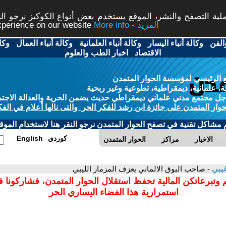
ة التصفح والنشر، الموقع يستخدم بعض أنواع الكوكيز نرجو النق
More info - المزيد
experience on our website
الفن
-
وكالة أنباء اليسار
-
وكالة أنباء العلمانية
-
وكالة أنباء العمال
-
وكا
الاقتصاد
-
اخبار الطب والعلوم
 الرئيسي لمؤسسة الحوار المتمدن
، علمانية، ديمقراطية، تطوعية وغير ربحية
ل مجتمع مدني علماني ديمقراطي حديث يضمن الحرية والعدالة الاجتم
حوار المتمدن على جائزة ابن رشد للفكر الحر والتى نالها أعلام في الفك
م مشاكل تقنية في تصفح الحوار المتمدن نرجو النقر هنا لاستخدام الموقع
كوردي
English
الاخبار
مراكز
الحوار المتمدن
غيبي
- صاحب البوق الالماني يعزف المزمار الليبي
 وتبرعاتكن المالية تحفظ استقلال الحوار المتمدن، فشاركونا 
استمرارية هذا الفضاء اليساري الحر