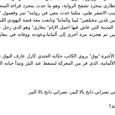
ظاري بمجرد تصفح الرواية، وهو ما حدث بمجرد قراءة السطو
خيب الاصفر ظني، مثلما حدث معي في روايته" تمر وقعمول "
ين بلدين مختلفين" ليبيا والمانيا" وتابعت معه قصة اليهودي اللي
 المدينة التي عاش فيها اجمل الايام" بنغازي" وهو الذي رحل ع
 ثم هجرته مرة أخرى إلى ألمانيا،وعودته ووفاته في بنغاز
الأخيرة “بوق” يروي الكاتب حكاية الجندي كارل عازف البوق 
لألمانية، الذي فر من المعركة ليسقط عند البئر وتبدأ حياته ا
اتي نصراني دايخ يالا البير، نصراني دايخ يالا البير.
قة؟