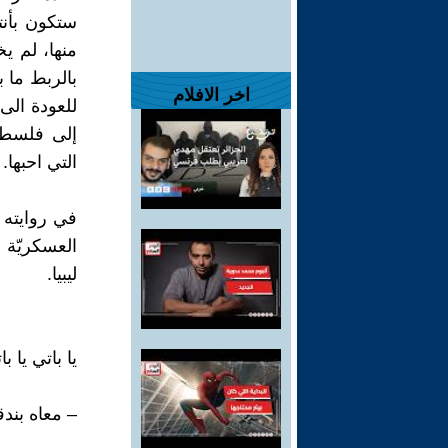
ستكون بأنت
منها، لم ي
بالربط ما ب
اخر الافلام
للعودة الى
إلى فلسطين
التي احبها.
في روايته 
العسكريّة ا
ليبيا.
يا باتي يا ب
– معاه بند