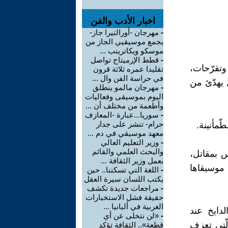
اخبار الأدب والفن
-
مهرجان -أورالتيرا جاز-
يجمع موسيقيي الجاز من
موسكو ويكاترينب ...
-
قطط الإرميتاج تواصل
تقرّحات،
تقليدا عمره ثلاثة قرون
في حراسة الفن وال ...
 يهدّئ من
-
مهرجان مالمو ينطلق
اليوم بموسيقى وفعاليات
وأطعمة من مختلف أن ...
-
سوريا...عبارة -المعازف
حرام- تنشر على جدار
ّمأنينة.
معهد موسيقي في دم ...
-
وزير التعليم العالي
والبحث العلمي والقائم
س بمقاتل،
بعمل وزير الثقافة ...
 موسيقاها
-
اللغة التي تسكننا.. حين
يكتب اللسان سيرة العقل
-
مراجعات جديدة تكشف
حقيقة فشل الاستخبارات
الغربية في ألبانيا ...
لدايخ عند
-
«لن نتخلى عن أي
لّتي تعزف
قطعة».. الثقافة تؤكد