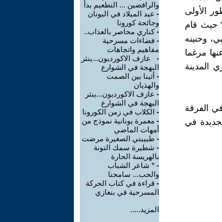
والرافضين ... التطعيم بدأ
ر الأولى
-
عيد الميلاد في اليونان
وجائحة كورونا
 حيث قام
-
كناري محاصر بالعذاب..
بي، وحنينه
-
فضاءات مسرحية
مفاهيم واتجاهات
نها مرغما
-
عازف الاكورديون...ينثر
ي المدينة
البهجة في الشوارع
-
أثينا بين الصمت
والهذيان
-
عازف الاكورديون...ينثر
البهجة في الشوارع
في الفرقة
-
الكلاب في زمن الكورونا
-
معمرة يونانية نموذج من
لجديدة في
أمهات الماضي
-
طبيبتي الصغيرة مرضت
-
شطيرة سمك التونة
بالهريسة الحارة
-
* شاعر الشباب
والحب... سامحنا
-
قراءة في كتاب الحركة
المسرحية في بنغازي
المزيد.....