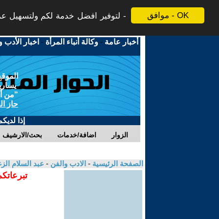
موافق - OK
لتوفير افضل خدمة لكم ولتسهيل عملي
أخبار عامة
-
وكالة أنباء المرأة
-
اخبار الأدب و
الموقع
يسارية
"من أج
حاز ال
إذا لديك
الزوار
اضافة/خدمات
بحث/الارشيف
الصفحة الرئيسية
-
الادب والفن
-
عبد السلام الز
تبرعاتكم