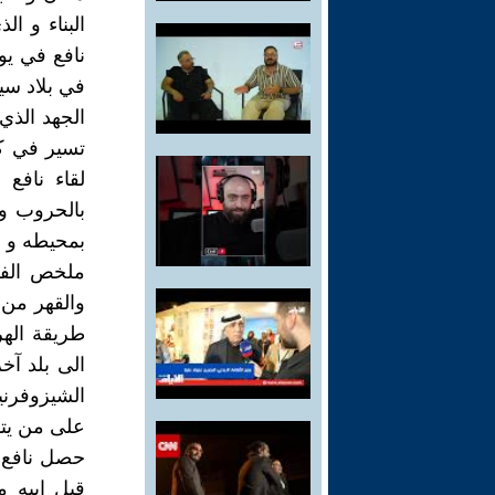
البناء و ا
نافع في يو
في بلاد سي
الجهد الذي
تسير في كلا
لقاء نافع 
بالحروب و 
بمحيطه و مح
ملخص الفكر
والقهر من 
طريقة اله
الى بلد آخر
الشيزوفرني
على من يتأ
حصل نافع 
قبل ابيه 