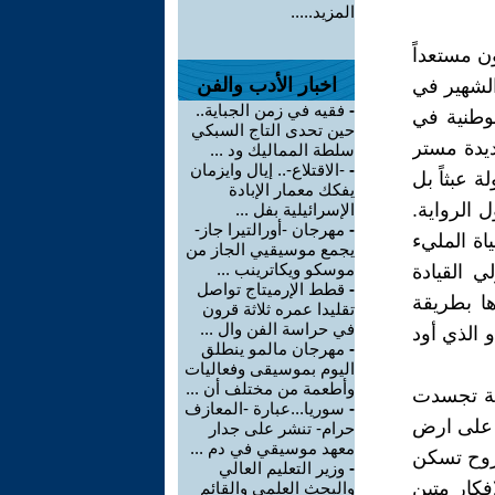
المزيد.....
ن مستعداً
اخبار الأدب والفن
الشهير في
-
فقيه في زمن الجباية..
وطنية في
حين تحدى التاج السبكي
ديدة مستر
سلطة المماليك ود ...
-
-الاقتلاع-.. إيال وايزمان
ة عبثاً بل
يفكك معمار الإبادة
 الرواية.
الإسرائيلية بفل ...
-
مهرجان -أورالتيرا جاز-
اة المليء
يجمع موسيقيي الجاز من
موسكو ويكاترينب ...
ي القيادة
-
قطط الإرميتاج تواصل
ها بطريقة
تقليدا عمره ثلاثة قرون
في حراسة الفن وال ...
و الذي أود
-
مهرجان مالمو ينطلق
اليوم بموسيقى وفعاليات
وأطعمة من مختلف أن ...
يلة تجسدت
-
سوريا...عبارة -المعازف
ه على ارض
حرام- تنشر على جدار
معهد موسيقي في دم ...
لروح تسكن
-
وزير التعليم العالي
فكار متين
والبحث العلمي والقائم