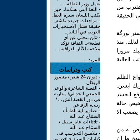
بعمل وزير الثقافة ...
 تقترب من
-
اللغة التي تسكننا.. حين
يكتب اللسان سيرة العقل
ى الحقيقة
-
مراجعات جديدة تكشف
حقيقة فشل الاستخبارات
الغربية في ألبانيا ...
ستر نورگة
-
«لن نتخلى عن أي
لذلك. منذ
قطعة».. الثقافة تؤكد
ملاحقة الآثار العراقية ...
بلد مرورا
ب العالية
المزيد.....
كتب ودراسات
اع الظلم
-
ديوان 24 شعر / منصور
الريكان
ريك ابسن.
-
القصة الشاعرة والوعي
الجمعي الحداثي/ مقاربة
قع الجسد
في دور القصة الش ... /
شخيص حالة
ربيحة الرفاعي
-
تصاوير لية الظمأ /
 يصعب الا
السمّاح عبد الله
-
ثلاثاءات عابر سبيل /
السمّاح عبد الله
رض له من
-
ملامــح التجريــب في
وة ما ان
كتابـات السيـد حـافظ من