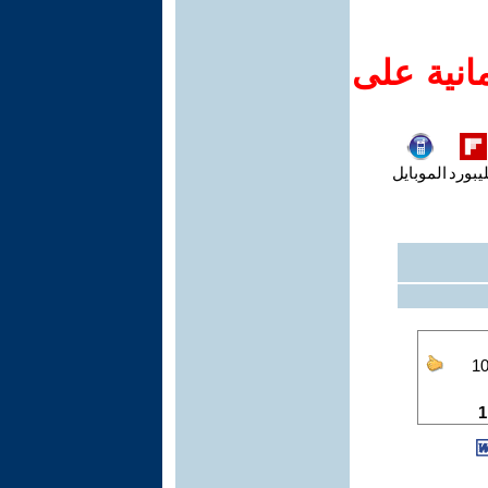
انية على
يبورد
الموبايل