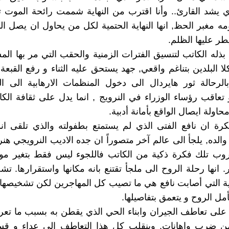
لذي يشد القارئ.. وأنا اقترب من النهاية شممت رائحة الموت
مه مغبر الحظ, انها النهاية الحتمية لكل من يحاول ان يصل ال
طر عليها الظلم.
 بذله الكاتب لتنسيق الفترات الزمنية والحقب التي مر بها الم
 البلدين بتناغم واقعي, جهد يستحق عليه الثناء و رفع القبعة 
بالرحالة ثور هايردال الى دخول المنظمات الارهابية الى ال
تعاقب رؤساء الوزراء في النرويج , انما يدل على ثقافة الكات
اولة ايصال الواقع بأمانة أدبية.
ة ان نافع الفتى الذي لم يستمتع بطفولته والذي تلقى انو
والده, يلجأ الى عالم آخر متصوراً ان جده الاديب النرويجي هن
روب تلك فكرة ذكية من الكاتب فاللجوء ليس فقط بتغير مو
. انها رحلة الروح الى ملجأ تقتنع بانه مكانها واستقرارها. ت
ة التي أصابت نافع هي ما تصيب كل المهاجرين لكن تشخيصها
مل الروح و يتعمق بتفاصيلها.
على تعاطف الجيران وابناء الحي الذي يقطن به بسبب ما تع
من ضرب واهانات. وينقلب كل هذا التعاطف الى عداء و قس