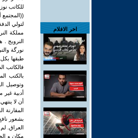
للكاتب نو
((المجتمع 
لتولي الدفة
اخر الافلام
مملكة الن
النرويج . 
نورگة والتي
طبقها بكل 
فالكاتب ال
بالكتب الم
وتوصيل الف
أدبية غير م
أن لا ينتهي
المقارنة ا
بشعور نافع
العراق. لم 
مكان و الج