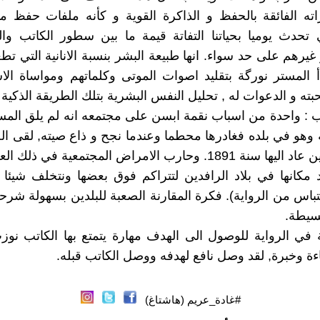
اته الفائقة بالحفظ و الذاكرة القوية و كأنه ملفات حفظ مت
ي تحدث يوميا بحياتنا التفاتة قيمة ما بين سطور الكاتب و
غيرهم على حد سواء. انها طبيعة البشر بنسبة الانانية التي تط
أ المستر نورگة بتقليد اصوات الموتى وكلماتهم ومواساة الا
ته و الدعوات له , تحليل النفس البشرية بتلك الطريقة الذكية 
ب : واحدة من اسباب نقمة ابسن على مجتمعه انه لم يلق المس
 وهو في بلده فغادرها محطما وعندما نجح و ذاع صيته, لقى الح
في بلده حين عاد اليها سنة 1891. وحارب الامراض المجتمعية في ذ
 مكانها في بلاد الرافدين لتتراكم فوق بعضها ونتخلف شيئا
قتباس من الرواية). فكرة المقارنة الصعبة للبلدين بسهولة شرح
سيطة.
ة في الرواية للوصول الى الهدف مهارة يتمتع بها الكاتب ن
اءة وخبرة, لقد وصل نافع لهدفه ووصل الكاتب قبله.
#غادة_عريم (هاشتاغ)