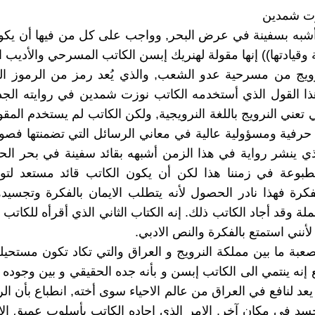
زت شمدين
أشبه بسفينة في عرض البحر, وواجب على كل من فيها أن يكو
 وقيادتها)) إنها مقولة لهنريك إبسن الكاتب المسرحي والأديب 
رويج من مسرحية عدو الشعب, والذي يُعد رمز من الرموز ال
هذا القول الذي أستخدمه الكاتب نوزت شمدين في روايته الج
 تعني النرويج باللغة النرويجية, ولكن الكاتب لم يستخدم المقول
حرفية ومسؤولية عالية في معاني الرسائل التي تضمنتها فصول
ذي ينشر رواية في هذا الزمن أشبهه بقائد سفينة في بحر الحي
طبوعة في زمننا هذا لكن أن يكون الكاتب قائد مستعد لتول
كرة فهذا نادر الحصول لأنه يتطلب الايمان بالفكرة وتجسيد
ملة وقد أجاد الكاتب ذلك. إنه الكتاب الثاني الذي أقرأه للكاتب 
 لأنني استمتع بالفكرة والنص الادبي.
لصعبة ما بين مملكة النرويج و العراق والتي تكاد تكون مستح
 إنه ينتمي الى الكاتب إبسن و بأنه جده الحقيقي و بين وجود
يعد لنافع في العراق من عالم الاحياء سوى أخته, انطباع بأن ا
سد في مكان آخر, الامر الذي اجاده الكاتب بأسلوب عميق الا