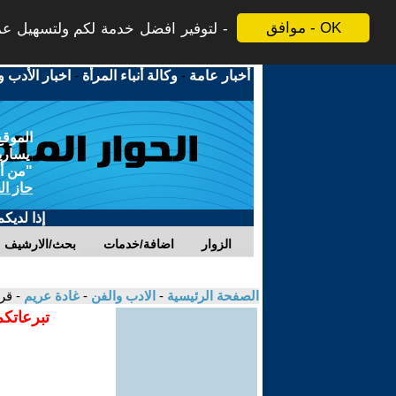
موافق - OK
لتوفير افضل خدمة لكم ولتسهيل عملي
أخبار عامة
-
وكالة أنباء المرأة
-
اخبار الأدب و
الموقع
يسارية
"من أج
حاز ال
إذا لديك
الزوار
اضافة/خدمات
بحث/الارشيف
الصفحة الرئيسية
-
الادب والفن
-
غادة عريم
- قر
تبرعاتكم