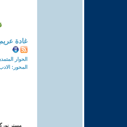
ق
غادة عريم
الحوار المتمدن-العدد: 6820 - 21
المحور: الادب
مستر نورگ