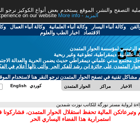
ة التصفح والنشر، الموقع يستخدم بعض أنواع الكوكيز نرجو النق
More info - المزيد
experience on our website
الفن
-
وكالة أنباء اليسار
-
وكالة أنباء العلمانية
-
وكالة أنباء العمال
-
وكا
الاقتصاد
-
اخبار الطب والعلوم
 الرئيسي لمؤسسة الحوار المتمدن
، علمانية، ديمقراطية، تطوعية وغير ربحية
ل مجتمع مدني علماني ديمقراطي حديث يضمن الحرية والعدالة الاجتم
حوار المتمدن على جائزة ابن رشد للفكر الحر والتى نالها أعلام في الفك
م مشاكل تقنية في تصفح الحوار المتمدن نرجو النقر هنا لاستخدام الموقع
كوردي
English
الاخبار
مراكز
الحوار المتمدن
اءة لرواية مستر نورگة للكاتب نوزت شمدين
 وتبرعاتكن المالية تحفظ استقلال الحوار المتمدن، فشاركونا 
استمرارية هذا الفضاء اليساري الحر