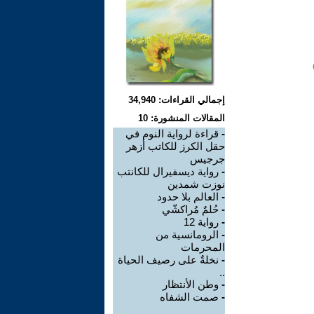
إجمالي القراءات: 34,940
المقالات المنشورة: 10
-
قراءة لرواية النوم في
حقل الكرز للكاتب أزهر
جرجيس
-
رواية ديسفيرال للكانتب
نوزت شمدين
-
العالم بلا حدود
-
حُلمٌ مُراكشّي
-
رواية 12
-
الرومانسية من
المحرمات
-
نخلةٌ على رصيف الحياة
..
-
وطن الأنتظار
-
صمت الشفاه