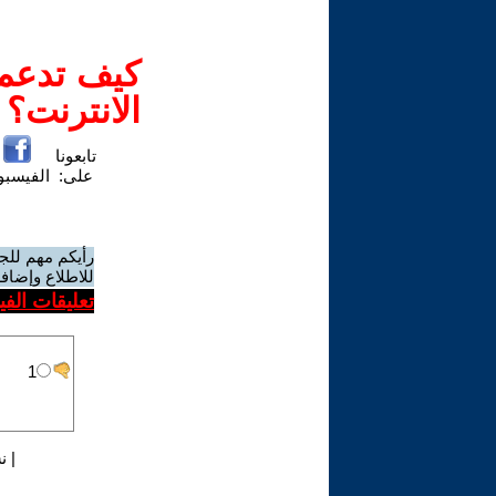
كيف تدعم-
الانترنت؟
تابعونا
على:
الفيسب
رأيكم مهم للج
للاطلاع وإضافة
تعليقات الف
|
ن