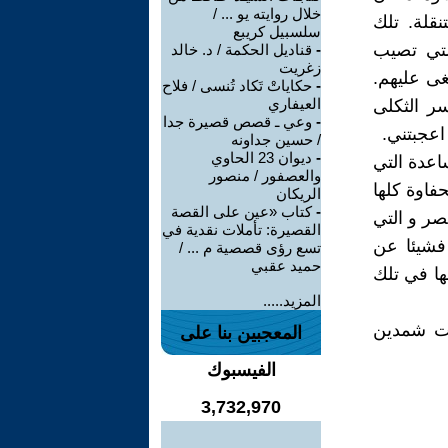
خلال روايته يو ... /
نقلة. تلك
سلسبيل كريبع
التي تصيب
-
قناديل الحكمة / د. خالد
زغريت
غى عليهم.
-
حكاياتْ تَكاد تُنسى / فلاح
العيفاري
سر الثكلى
-
وعي ـ قصص قصيرة جدا
اعجبتني.
/ حسين جداونه
-
ديوان 23 الحاوي
اعدة التي
والعصفور / منصور
فاوة كلها
الريكان
-
كتاب «عين على القصة
لك العصر و التي
القصيرة: تأملات نقدية في
 فشيئا عن
تسع رؤى قصصية م ... /
حميد عقبي
ها في تلك
المزيد.....
وزت شمدين
المعجبين بنا على
الفيسبوك
3,732,970