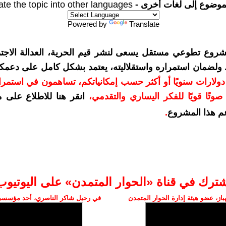
موضوع إلى لغات أخرى -
ate the topic into other languages
Powered by
Translate
شروع تطوعي مستقل يسعى لنشر قيم الحرية، العدالة الاجتم
. ولضمان استمراره واستقلاليته، يعتمد بشكل كامل على دعمك
دعمكم بمبلغ 10 دولارات سنويًا أو أكثر حسب إمكانياتكم، تساهمون في استم
وتًا قويًا للفكر اليساري والتقدمي
،
انقر هنا للاطلاع على 
م هذا المشروع
.
شترك في قناة «الحوار المتمدن» على اليوتيوب
ز، عضو هيئة إدارة الحوار المتمدن
في رحيل شاكر الناصري، أحد مؤسسي 