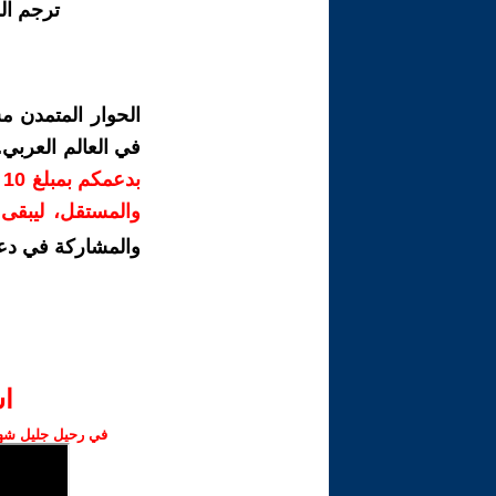
ترجم ال
الحوار المتمدن م
في العالم العربي
ب
والمستقل، ليبقى ص
والمشاركة في دع
ا‫
في رحيل جليل شهبا