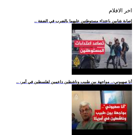
اخر الافلام
.. إصابة شابين باعتداء مستوطنين عليهما بالضرب في الضفة
.. -أنا صهيوني-.. مواجهة بين طبيب وناشطين داعمين لفلسطين في أمر