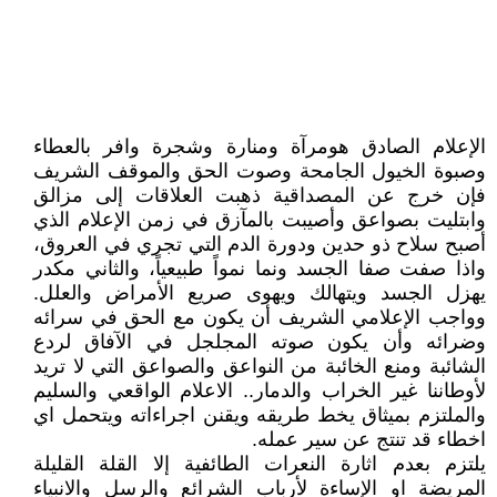
الإعلام الصادق هومرآة ومنارة وشجرة وافر بالعطاء
وصبوة الخيول الجامحة وصوت الحق والموقف الشريف
فإن خرج عن المصداقية ذهبت العلاقات إلى مزالق
وابتليت بصواعق وأصيبت بالمآزق في زمن الإعلام الذي
أصبح سلاح ذو حدين ودورة الدم التي تجري في العروق،
واذا صفت صفا الجسد ونما نمواً طبيعياً، والثاني مكدر
يهزل الجسد ويتهالك ويهوى صريع الأمراض والعلل.
وواجب الإعلامي الشريف أن يكون مع الحق في سرائه
وضرائه وأن يكون صوته المجلجل في الآفاق لردع
الشائبة ومنع الخائبة من النواعق والصواعق التي لا تريد
لأوطاننا غير الخراب والدمار.. الاعلام الواقعي والسليم
والملتزم بميثاق يخط طريقه ويقنن اجراءاته ويتحمل اي
اخطاء قد تنتج عن سير عمله.
يلتزم بعدم اثارة النعرات الطائفية إلا القلة القليلة
المريضة او الإساءة لأرباب الشرائع والرسل والانبياء