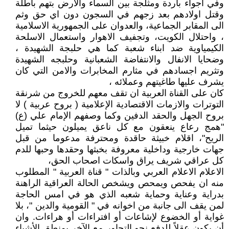
وفي اجواء باردة ومثلجة بين السماء والارض بتهم باطلة
وقتل اولادهم بعد زجهم في السجون دون اي حق وثم
الى المقابر الجماعية، والعدوان على الجمهورية الاسلامية
، واحتلال الكويت، وتجفيف الاهوار واستعمال الاسلحة
الكيمياوية ضد ابناء شعبة كما هي حلبجة الشهيدة ،
وضحايا الانفال والانتفاضة الشعبانية وحلبجه الشهيدة
وتثريم اجسادهم في مثارم المخابرات والامن التي كان
يشرف عليها طاغيتهم وعملائه ،
كان على القناة العربية ان تقف معهم للخروج من شرنقة
التوترات والازمات الاقتصادية الإعلامية ( بروح عربية ) لا
بروح الجهل والحقد الدفين وكما وصفهم الإمام علي (ع)
"همج رعاع ينعقون مع كل ناعق يميلون حيثما تميل
الريح"، اقلام خبيثة حاقدة ومحترفة مدعوما من قبل
جهات خارجية وداخلية معروفة بخبثها وحقدها وحبها للدم
كل عراقي شريف يراق واسكات اصحاب الحق،
الاعلام الاعلام العربي وبالذات " قناة العربية " المطلوب
منه ان يفحص ويمحص ويشخص الحالة العراقية الراهنة
بدراية وعناية وحماية شعبه الذي هو في امس الحاجة
لمن يقف الى جانبة من اخوانه في " القومية والدين "، بلا
غواية أو الخضوع لإشاعات أو افتراءات أو هراءات. وان
أن يكون عقلاً للدفع نحو التحاور مع الآخر بمنطق الأشياء