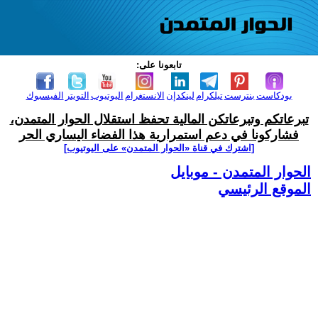
تابعونا على:
بودكاست
بنترست
تيلكرام
لينكدإن
الانستغرام
اليوتيوب
التويتر
الفيسبوك
تبرعاتكم وتبرعاتكن المالية تحفظ استقلال الحوار المتمدن،
فشاركونا في دعم استمرارية هذا الفضاء اليساري الحر
[اشترك في قناة ‫«الحوار المتمدن» على اليوتيوب]
الحوار المتمدن - موبايل
الموقع الرئيسي