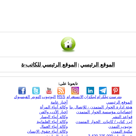
الموقع الرئيسي
الموقع الرئيسي للكاتب-ة
|
تابعونا على:
بنترست
تيلكرام
لينكدإن
الانستغرام
RSS
اليوتيوب
التويتر
الفيسبوك
الموقع الرئيسي
أخبار عامة
هيئة ادارة الحوار المتمدن - للإتصال بنا
وكالة أنباء المرأة
إحصائيات مؤسسة الحوار المتمدن
اخبار الأدب والفن
قواعد النشر
وكالة أنباء اليسار
ابرز كتاب / كاتبات الحوار المتمدن
وكالة أنباء العلمانية
يوتيوب التمدن
وكالة أنباء العمال
مكتبة التمدن
وكالة أنباء حقوق الإنسان