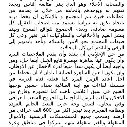
والصحابة الاجلاء وهو الذي يبني متابعة الناس ويجدد
ثقتهم به ويوحدهم باتجاهه من خلال ما يقدمه من
عطاءات خيرة تلم المجتمع و بالإمكان ان يخط دربه
باتجاه يكون به نبراسا يستمد منه اصحاب العقول كل
معلومة صادقة، وبعدم الخضوع للواقع المعوج ويهتم
بنشر القيم والأخلاقيات والسلوكيات التي تغير وعي كل
طبقات المجتمع نحو الامن والسلام وتأخذ بأيديهم إلى
الرقي والتقدم في كل المجالات.
من حق الإعلامي أن ينتقد وأن يقدم الملاحظات النيرة
وأن يكون عيناً ساهرة مبصرة تتابع الخلل أينما حل، ومن
واجبه أيضاً أن يكون سداً منيعاً لدرء الأخطار عن الاوطان،
وان يكون العين الساهرة لحماية البلدان لا ان يخطط من
اجل اعادة الزمن المرة كما فعلته قناة العربية في
سلسلة لقاءات مع ابنة الطاغية صدام حسين بوجهها
القبيح في سبق اعلامي باهت كما تتصوره وفارغ من
الاخلاق والقيم لترش الملح على الجروح الشعب العراقي
وفي محاولة لتبيض وجه حزب البعث الحالم بالعودة
ونظامه المجرم بعد تهجر اكثر من 600 الف عراقي من
ارضه وسحب جميع المستمسكات الرسمية والاموال
المنقولة والغير منقولة منهم ليتركوا في مناطق وعرة