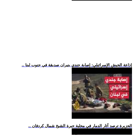
.. إذاعة الجيش الإسرائيلي: إصابة جندي بنيران صديقة في جنوب لبنا
.. الجزيرة ترصد آثار الدمار في محلية جبرة الشيخ شمال كردفان