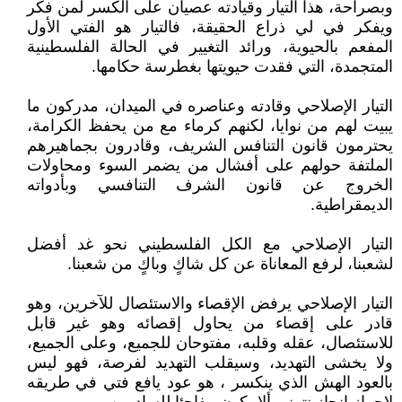
وبصراحة، هذا التيار وقيادته عصيان على الكسر لمن فكر
ويفكر في لي ذراع الحقيقة، فالتيار هو الفتي الأول
المفعم بالحيوية، ورائد التغيير في الحالة الفلسطينية
المتجمدة، التي فقدت حيويتها بغطرسة حكامها.
التيار الإصلاحي وقادته وعناصره في الميدان، مدركون ما
يبيت لهم من نوايا، لكنهم كرماء مع من يحفظ الكرامة،
يحترمون قانون التنافس الشريف، وقادرون بجماهيرهم
الملتفة حولهم على أفشال من يضمر السوء ومحاولات
الخروج عن قانون الشرف التنافسي وبأدواته
الديمقراطية.
التيار الإصلاحي مع الكل الفلسطيني نحو غد أفضل
لشعبنا، لرفع المعاناة عن كل شاكٍ وباكٍ من شعبنا.
التيار الإصلاحي يرفض الإقصاء والاستئصال للآخرين، وهو
قادر على إقصاء من يحاول إقصائه وهو غير قابل
للاستئصال، عقله وقلبه، مفتوحان للجميع، وعلى الجميع،
ولا يخشى التهديد، وسيقلب التهديد لفرصة، فهو ليس
بالعود الهش الذي ينكسر ، هو عود يافع فتي في طريقه