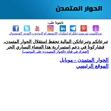
تابعونا على:
بودكاست
بنترست
تيلكرام
لينكدإن
الانستغرام
اليوتيوب
التويتر
الفيسبوك
تبرعاتكم وتبرعاتكن المالية تحفظ استقلال الحوار المتمدن،
فشاركونا في دعم استمرارية هذا الفضاء اليساري الحر
[اشترك في قناة ‫«الحوار المتمدن» على اليوتيوب]
الحوار المتمدن - موبايل
الموقع الرئيسي