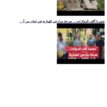
.. -خسرنا آلاف الدولارات-... صرخة مزارعي الهبارية في لبنان من آ