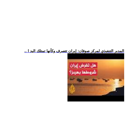
.. المدير التنفيذي لمركز صوفان: إيران تتصرف وكأنها تمتلك اليد ا