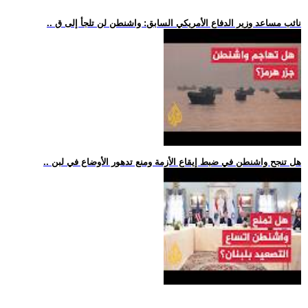
.. نائب مساعد وزير الدفاع الأمريكي السابق: واشنطن لن تلجأ إلى ق
.. هل تنجح واشنطن في ضبط إيقاع الأزمة ومنع تدهور الأوضاع في لبن