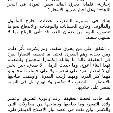
إجبارية، فلماذا يحرق القائد سفن العودة في البحر
اللجاج؟ وهل اختار طريق الانتحار؟
هناك في مسيرة الشعوب لحظات، خارج المأمول
والمألوف، وخارج الحسابات والتوقعات، والاندفاع نحو ما
تتصوره اليوم من ضمان للغد، قد تأتي الرياح بما لا
تشتهي سفنه.
.. أشفق على من يحرق سفنه، ولم يكترث بأثر ذلك،
ومن يخذله وهم القدرة، فحتى ما تحسبه انتصارا لفرد
في الحقيقة غالبا ما يقابله إنكسارا لمجموع ولشعب،
فهذا البناء أعوج، وما حديث الزمان إلا صدق، حين يخبر
أن لا انتصار لفرد على شعب، ولا على حساب المجموع،
مهما كبر الفرد، ومهما زُينت القدرة، وأوهمت صاحبها
بالانتصار ... الشعوب لا تنكسر ولا تهزم، بل في النهاية
تنتصر على جلاديها.
لقد جاءت لحظة الحقيقة، رغم وعورة الطريق، وعسر
ولادة التغيير، وما صاحبها ويصاحبها من محاولات الثني
والكسر، ولن تفت في عضد تيار الإصلاح الديمقراطي،