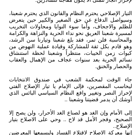
لإحراز انجاز نتمنى ألا يكون مفاجئا للسادرين.
التيار الإصلاحي يحترم النظام والقانون الذي يحترم شعبنا،
وسيواصل الدفاع عن حق الصغير والكبير حين يتعرض
للظلم والاجحاف، وأما سوء النوايا ومحاولات التخريب
لمسيرة شعبنا العريق نحو نداء الحرية والنزاهة والكرامة
والمحاسبة فلن تمر، فقد بلغ شعبنا وتيارنا سن الرشد،
وهو قادم بكل ثقة للمشاركة وقيادة عملية النهوض من
كبوات زمن الخيبات، منتظراً وشعبنا لحظة استنشاق
نسائم الحرية بعد سنوات عجاف من الإهمال والعقاب
والحصار والخنق.
جاء الوقت لمحكمة الشعب في صندوق الانتخابات
ليحاسب المقصرين، فإلى الإمام يا تيار الإصلاح الفتي
لإحراز النصر وتغيير واقع النظام السياسي البائس الذي
أوشك أن يدمر قضيتنا وشعبنا ..
إلى الأمام وإن الغد هو لصناع الغد الأحرار، ولن يصح إلا
الصحيح، وفجر الأمل قد لاح .. وحي على الاصلاح بتيار
الإصلاح..
إنها معركة الاصلاح لاقتلاع الفساد وليسمعها المعرضين