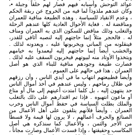
عوائد التوحش وأسبابه فيهم فصار لهم خلقاً وجبلة •،
وكان عندهم ملذوذاً لما فيه من الخروج عن ربقة الحكم
، وعدم الانقياد للسياسة . وهذه الطبيعة منافية للعمران
ومناقضة له . فغاية الأحوال العادية كلها عندهم الرحلة
والتغلب وذلك مناقض للسكون الذي به العمران ومناف
له . فالحجر مثلاً إنما حاجتهم إليه لنصبه أثافي للقدر،
فينقلونه من المباني ويخربونها عليه ، ويعدونه لذلك .
والخشب أيضاً إنما حاجتهم إليه ليعمدوا به خيامهم
ويتخذوا الأوتاد منه لبيوتهم فيخربون السقف عليه لذلك .
فصارت طبيعة وجودهم منافية للبناء الذي هو أصل
العمران . هذا في حالهم على العموم .
وأيضاً فطبيعتهم انتهاب ما في أيدي الناس ، وأن رزقهم
في ظلال رماحهم ، وليس عندهم في أخذ أموال الناس
حد ينتهون إليه ، بل كلما امتدت أعينهم إلى مال أو متاع
أو ماعون انتهبوه . فإذا تم اقتدارهم على ذلك بالتغلب
والملك بطلت السياسة في حفظ أموال الناس وخرب
العمران . وأيضاً فلأنهم يتلفون على أهل الأعمال من
الصنائع والحرف أعمالهم ، لا يرون لها قيمة ولا قسطاً
من الأجر والثمن ، والأعمال كما سنذكره هي أصل
المكاسب وحقيقتها ، وإذا فسدت الأعمال وصارت مجاناً ،