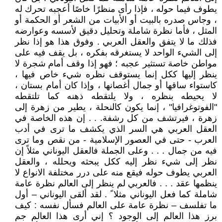
يطوف فيما حوله ، فإذا رأى منظرًا خاصًا أعجبه تحرك له
، وجاس صدره بالبيت أو الأبيات من الشعر أو الحكمة أو
المثل ، فأما نظرة شاملة وتحليل دقيق لأسسه وعوارضه
فذلك ما لا يتفق والعقل العربي . وفوق هذا هو إذا نظر
إلى الشيء الواحد لا يستغرقه بفكره ، بل يقف فيه على
مواطن خاصة تستثير عجبه ؛ فهو إذا وقف أمام شجرة لا
ينظر إليها ككل إنما يستوقف نظره شيء خاص فيها ،
كاستواء ساقها أو جمال أغصانها ، وإذا كان أمام بستان ،
لا يحيطه بنظره ، ولا يلتقطه ذهنه كما تلتقطه
"الفوتوغرافيا" ، إنما يكون كالنحلة ، يطير من زهرة إلى
زهرة ، فيرتشف من كل رشفة. . . إن هذه الخاصة في
العقل العربي هي السر الذي يكشف ما ترى في أدب
العرب - حتى في العصور الإسلامية - من نقص وما ترى
فيه من جمال . . . وعلى الجملة فالعقل اليوناني مثلاً إن
نظر إلى شيء نظر إليه ككل يبحثه ويحلله ، والعقل
العربي يطوف حوله فيقع منه على درر مختلفة الانواع لا
ينظمها عقد . . . فالعربي لم ينظر إلى العالم نظرة عامة
شاملة كما فعل اليوناني مثلا ً . لقد ألقى اليوناني – أول
ما تفلسف – نظرة عامة على العالم فسأل نفسه : كيف
برز هذا العالم إلى الوجود ؟ إني أرى هذا العالم جم