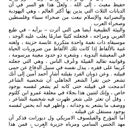
حفيظ مغيث ، إلى الله . ولعلّ هذا هو السر في أن
الديانات الثلاث التي يدين بها أكثر العالم ، وهي اليهودية
والنصرانية والإسلام نبعت من صحراء سيناء وفلسطين
وصحراء العرب .
والبيئة الطبيعية أيضا هي التي أثرت – برأيه - في طبع
العربي ومزاجه ، فجعلته كئيبًا صارمًا يغلب عليه الوجد ،
موسيقاه ذات نغمة واحدة متكررة عابسة حزينة ، ولغته
غنية بالألفاظ إذا كانت تلك الألفاظ من ضروريات الحياة
في المعيشة البدوية ، وشعره ذو حدود معينة مرسومة ،
وقوانينه تقاليد القبيلة وعُرف الناس ، وهي التي جعلته
كريما على فقره ، يبذل نفسه في سبيل الدفاع عن حمى
قبيلته . وعن ذوبان الفرد بقيلته أشار أحمد أمين إلى أنك
تشعر حين تقرأ الشعر الجاهلي أن شخصية الشاعر
اندمجت في قبيلته حتى كانه لم يشعر لنفسه بوجود
خاص ، وإنك لتتبين هذا بجلاء في معلقة عمرو ابن كلثوم
، وقل أن تعثر على شعر ظهرت فيه شخصية الشاعر ،
ووصف ما يشعر به وجدانه ، وأظهر فيه أنه يحس لنفسه
بوجود مستقل عن قبيلته .
أما المؤرخ والفيلسوف الامريكي ول ديورانت فذكر أن
مهد الجنس السامي ومرباه جزيرة العرب ، فمن هذا