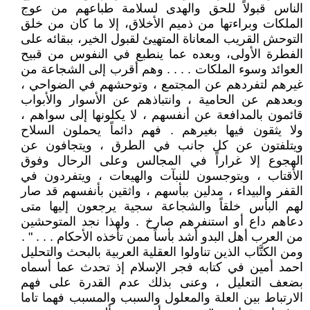
الناس قبولاً للحق والهدى لسلامة طباعهم من عوج
الملكات وبراءتها من ذميم الأخلاق، إلا ما كان من خلق
التوحش القريب المعاناة المتهيئ لقبول الخير، ببقائه على
الفطرة الأولى، وبعده عما ينطبع في النفوس من قبيح
العوائد وسوء الملكات . . . . وهم أقرب إلى الشجاعة من
غيرهم لتفردهم عن المجتمع ، وتوحشهم في الضواحي ،
وبعدهم عن الحامية ، وانتباذهم عن الأسوار والأبواب
قائمون بالمدافعة عن أنفسهم ، لا يكلونها إلى سواهم ،
ولا يثقون فيها بغيرهم . فهم دائماً يحملون السلاح
ويتلفتون عن كل جانب في الطرق ، ويتجافون عن
الهجوع إلا غراراً في المجالس وعلى الرحال وفوق
الأقتاب ، ويتوجسون للنبآت والهيعات ، ويتفردون في
القفر والبيداء ، مدلين ببأسهم ، واثقين بأنفسهم قد صار
لهم البأس خلقاً والشجاعة سجية يرجعون إليها متى
دعاهم داع أو استنفرهم صارخ . ولهذا نجد المتوحشين
من العرب أهل البدو أشد بأساً ممن تأخذه الأحكام . . . " .
ومن الكتَّاب الذين تناولوا العقلية العربية بالبحث والتحليل
احمد أمين في كتابه فجر الإسلام إذ تحدث عما أسماه
بضعف التعليل ، وعنى بذلك عدم القدرة على فهم
الارتباط بين العلة والمعلول والسبب والمسبب فهما تاما