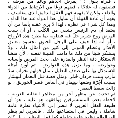
، فنراه يقول : " يمرض أحدهم ويألم من مرضه ،
فيصفون له علاجًا ، فيفهم نوعًا من الارتباط بين الدواء
والداء ، ولكن لا يفهمه فهم العقل الدقيق الذي يتفلسف ،
يفهم أن عادة القبيلة أن تتناول هذا الدواء عند هذا الداء ،
وهذا كل شيء في نظره ، لهذا لا يرى عقله بأسا من أن
يعتقد أن دم الرئيس يشفي من الكَلَب ، أو أن سبب
المرض روح شرير حلّ فيه فيداويه بما يطرد هذه الأرواح
، أو أنه إذا خيف على الرجل الجنون نجسوه بتعليق
الأقذار وعظام الموتى إلى كثير من أمثال ذلك ، ولا
يستنكر شيئا من ذلك ما دامت القبيلة تفعله ، لأن منشأ
الاستنكار دقة النظر والقدرة على بحث المرض وأسبابه
وعوارضه ، وما يزيل هذه العوارض . ثم أورد أمثلة
للاستدلال بها على ضعف التعليل ، مثل قولهم بخراب سدّ
مأرب بسب جرذان حُمْر، ومثل قصة قتل النعمان لسِنمّار
بسبب آجُرّة وضعها سِنِمار في أساس قصر الخورنق ، لو
زالت سقط القصر .
ثم تحدث عن مظهر آخر من مظاهر العقلية العربية ،
لاحظه بعض المستشرقين ووافقهم هو عليه ، هو: أن
طبيعة العقل العربي لا تنظر إلى الأشياء نظرة عامة
شاملة ، وليس في استطاعتها ذلك . فالعربي لم ينظر
إلى العالم نظرة عامة شاملة كما فعل اليوناني ، بل كان