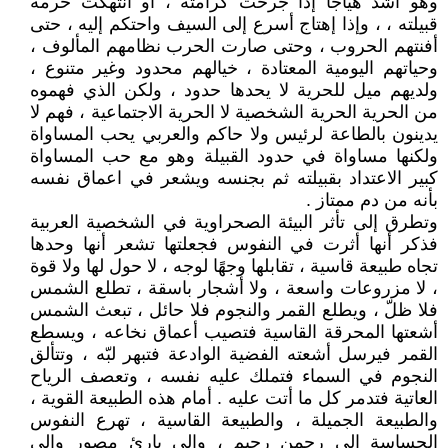
وهو اشد هياجاً إذا جرحت كرامته ، أو انتهكت حرمة
قبيلته ، ، وإذا إهتاج أسرع إلى السيف واحتكم إليه ، حتى
أفنتهم الحروب ، وحتى صارت الحرب نظامهم المألوف ،
وحياتهم اليومية المعتادة ، خيالهم محدود وغير متنوع ،
ولديهم ميل للحرية لا يحدها حدود ، ولكن الذي فهموه
من الحرية الحرية الشخصية لا الحرية الاجتماعية ، فهم لا
يدينون بالطاعة لرئيس ولا حاكم والعربي يحب المساواة
ولكنها مساواة في حدود القبيلة وهو مع حب المساواة
كبير الاعتداد بقبيلته ثم بجنسه ويشعر في اعماق نفسه
بأنه من دم ممتاز .
وتطرق إلى تأثر البيئة الصحراوية في الشخصية العربية
فذكر أنها أثرت في النفوس فجعلتها تشعر أنها وحدها
تجاه طبيعة قاسية ، تقابلها وجهًا لوجه ، لا حول لها ولا قوة
، لا مزروعات واسعة ، ولا أشجار باسقة ، تطلع الشمس
فلا ظلّ ، ويطلع القمر والنجوم فلا حائل ، تبعث الشمس
أشعتها المحرقة القاسية فتصيب أعماق نخاعه ، ويسطع
القمر فيرسل أشعته الفضية الوادعة فتبهر لبّه ، وتتألق
النجوم في السماء فتملك عليه نفسه ، وتعصف الرياح
العاتية فتدمر كل ما أتت عليه . أمام هذه الطبيعة القوية ،
والطبيعة الجميلة ، والطبيعة القاسية ، تهرع النفوس
الحساسة إلى رحمن رحيم ، وإلى بارئ مصور وإلى