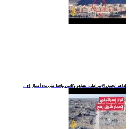
.. إذاعة الجيش الإسرائيلي: نتنياهو وكاتس وافقا على بدء أعمال إع