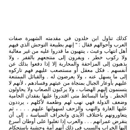
كذلك تناول ابن خلدون في مقدمته الشهيرة صفات
العرب وأحوالهم فقال : " إنهم بطبيعة التوحش الذي فيهم
أهل انتهاب وعبث ، ينتهبون ما قدروا عليه من غير مغالبة
ولا ركوب خطر ، ويفرون إلى منتجعهم بالقفر ، ولا
يذهبون إلى المزاحفة والمحاربة إلا إذا دفعوا بذلك عن
أنفسهم . فكل معقل أو مستصعب عليهم فهم تاركوه
إلى ما يسهل عنه ، ولا يعرضون له . والقبائل الممتنعة
عليهم بأوعار الجبال بمنجاة من عبثهم وفسادهم ، لأنهم لا
يتسنمون إليهم الهضاب ، ولا يركبون الصعاب ولا يحاولون
الخطر . وأما البسائط متى اقتدروا عليها بفقدان الحامية
وضعف الدولة فهي نهب لهم وطعمة لأكلهم ، يرددون
عليها الغارة والنهب والزحف لسهولتها عليهم . . . ، ثم
يتعاورونهم باختلاف الأيدي وانحراف السياسة ، إلى أن
ينقرض عمرانهم . . . والعرب إذا تغلبوا على أوطان أسرع
إليها الخراب والسبب في ذلك أنهم أمة وحشية باستحكام