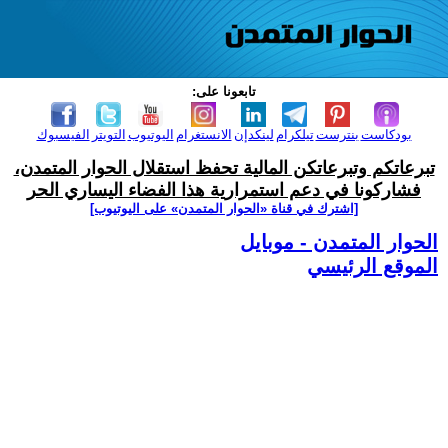
تابعونا على:
بودكاست
بنترست
تيلكرام
لينكدإن
الانستغرام
اليوتيوب
التويتر
الفيسبوك
تبرعاتكم وتبرعاتكن المالية تحفظ استقلال الحوار المتمدن،
فشاركونا في دعم استمرارية هذا الفضاء اليساري الحر
[اشترك في قناة ‫«الحوار المتمدن» على اليوتيوب]
الحوار المتمدن - موبايل
الموقع الرئيسي