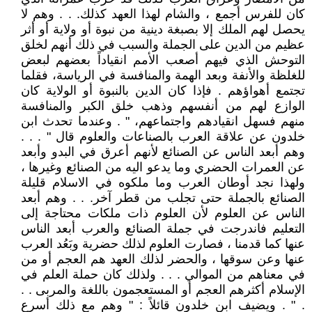
كان للفرس أجمع ، والشام لهذا العهد كذلك. . . وهم لا
يحصل لهم الملك إلا بصبغة دينية من نبوة أو ولاية أو أثر
عظيم من الدين على الجملة والسبب في ذلك أنهم لخلق
التوحش الذي فيهم أصعب الأمم انقياداً بعضهم لبعض
للغلظة والأنفة وبعد الهمة والمنافسة في الرياسة، فقلما
تجتمع أهواؤهم . فإذا كان الدين بالنبوة أو الولاية كان
الوازع لهم من أنفسهم وذهب خلق الكبر والمنافسة
منهم فسهل انقيادهم واجتماعهم، " . وعندما تحدث ابن
خلدون عن علاقة العرب بالصناعات والعلوم قال " . . .
وهم أبعد الناس عن الصنائع لأنهم أعرق في البدو وأبعد
عن العمرات الحضري وما يدعو اليه من الصنائع وغيرها ،
ولهذا نجد أوطان العرب وما ملكوه في الاسلام قليلة
الصنائع بالجملة حتى تجلب من قطر آخر. . . وهم أبعد
الناس عن العلوم لأن العلوم ذات ملكات محتاجة إلى
التعليم فاندرجت في جملة الصنائع والعرب أبعد الناس
عنها كما قدمنا ، فصارت العلوم لذلك حضرية وبَعُد العرب
عنها وعن سوقها ، والحضر لذلك العهد هم العجم أو من
في معناهم من الموالي . . . ولذلك كان حملة العلم في
الإسلام أكثرهم العجم أو المستعجمون باللغة والمربى . .
. " . ويضيف ابن خلدون قائلاً : " وهم مع ذلك أسرع