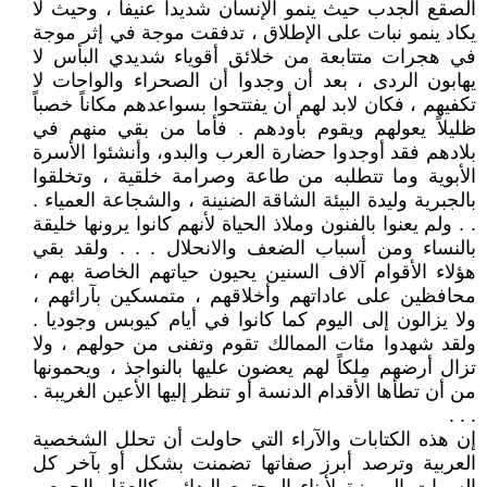
الصقع الجدب حيث ينمو الإنسان شديداً عنيفاً ، وحيث لا
يكاد ينمو نبات على الإطلاق ، تدفقت موجة في إثر موجة
في هجرات متتابعة من خلائق أقوياء شديدي البأس لا
يهابون الردى ، بعد أن وجدوا أن الصحراء والواحات لا
تكفيهم ، فكان لابد لهم أن يفتتحوا بسواعدهم مكاناً خصباً
ظليلاً يعولهم ويقوم بأودهم . فأما من بقي منهم في
بلادهم فقد أوجدوا حضارة العرب والبدو، وأنشئوا الأسرة
الأبوية وما تتطلبه من طاعة وصرامة خلقية ، وتخلقوا
بالجبرية وليدة البيئة الشاقة الضنينة ، والشجاعة العمياء .
. . ولم يعنوا بالفنون وملاذ الحياة لأنهم كانوا يرونها خليقة
بالنساء ومن أسباب الضعف والانحلال . . . ولقد بقي
هؤلاء الأقوام آلاف السنين يحيون حياتهم الخاصة بهم ،
محافظين على عاداتهم وأخلاقهم ، متمسكين بآرائهم ،
ولا يزالون إلى اليوم كما كانوا في أيام كيوبس وجوديا .
ولقد شهدوا مئات الممالك تقوم وتفنى من حولهم ، ولا
تزال أرضهم مِلكاً لهم يعضون عليها بالنواجذ ، ويحمونها
من أن تطأها الأقدام الدنسة أو تنظر إليها الأعين الغريبة .
. . .
إن هذه الكتابات والآراء التي حاولت أن تحلل الشخصية
العربية وترصد أبرز صفاتها تضمنت بشكل أو بآخر كل