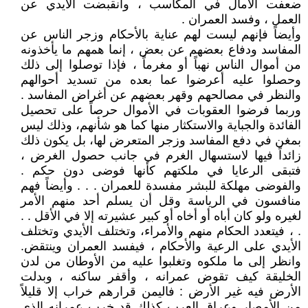
ضعفت الآمال في المكاسب ، وانقبضت الأيدي عن
العمل ، وفسد العمران .
وأيضاً فإنهم ليست لهم عناية بالأحكام وزجر الناس عن
المفاسد ودفاع بعضهم عن بعض ، إنما همهم ما يأخذونه
من أموال الناس نهباً أو مغرماً ، فإذا توصلوا إلى ذلك
وحصلوا عليه أعرضوا عما بعده من تسديد أحوالهم
والنظر في مصالحهم وقهر بعضهم عن أغراض المفاسد .
وربما فرضوا العقوبات في الأموال حرصاً على تحصيل
الفائدة والجباية والاستكثار منها كما هو شأنهم، وذلك ليس
بمغن في دفع المفاسد وزجر المتعرض لها، بل يكون ذلك
زائداً فيها لاستسهال الغرم في جانب حصول الغرض ،
فتبقى الرعايا في ملكتهم كأنها فوضى دون حكم .
والفوضى مهلكة للبشر مفسدة للعمران . . . وأيضاً فهم
منافسون في الرياسة وقل أن يسلم أحد منهم الأمر
لغيره ولو كان أباه أو أخاه أو كبير عشيرته إلا في الأقل . .
. ، فيتعدد الحكام منهم والأمراء، وتختلف الأيدي وتختلف
الأيدي على الرعية والأحكام ، فيفسد العمران وينتقض.
وانظر إلى ما ملكوه وتغلبوا عليه من الأوطان من لدن
الخليقة كيف تقوض عمرانه ، وأقفر ساكنه ، وبدلت
الأرض فيه غير الأرض : فاليمن قرارهم خراب إلا قليلاً
من الأمصار وعراق العرب كذلك قد خرب عمرانه الذي