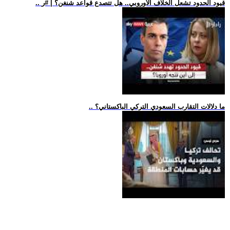
.. قيود الحدود تشعل الخلاف الأوروبي.. هل تتصدع قواعد شنغن؟ | #ر
.. ما دلالات التقارب السعودي التركي الباكستاني؟