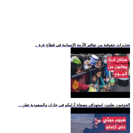
.. تحذيرات حقوقية من تفاقم الأزمة الإنسانية في قطاع غزة
.. الحوثيون يعلنون استهداف مصفاة أرامكو في جازان والسعودية تعلن