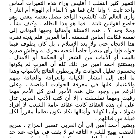
التغيير كثير التقلب ! أفليس وراء هذه التغيرات أساس
واحد ثابت ؟ وإذا كان فما هو ؟ الماء أم الهواء أم النار ؟
وأرى العالم كله كالشيء الواحد يتصل بعضه ببعض وهو
خاضع لقوانين ثابتة ، فما هو هذا النظام ، وكيف نشأ ،
وممّ وجد ؟ . هذه الاسئلة وأمثالها وجهها اليوناني إلى
نفسه فكانت أساس فلسفته . أما العربي فلم يتجه نظره
هذا الاتجاه حتى ولا بعد الإسلام ، بل كان يطوف فيما
حوله فإذا رأى منظراً خاصاً أعجبه تحرك له وجاش صدره
بالبيت أو الأبيات من الشعر أو الحكمة أو الأمثال .
ويستنتج احمد امين من ذلك كله أن العرب لم يكونوا
يحسنون تعليل الحوادث ولا يربطون النتائج بالأسباب وهذا
ما أدى إلى انتشار الكهانة والعرافة والعيافة بينهم
والاعتماد عليها في معرفة الحوادث الماضية ، وعلى
الرغم من وجود مثل هذه الأمور لدى كل الأمم مهما
رقيت ومهما تفلسفت ، إلا أن كتب الأدب العربي تدل
على أن هذه العقائد كانت عقائد عامة الشعب لا أفراد
شواذ ، وأن الكهانة وأمثالها تكاد تكون نظاماً مقرراً لكل
قبيلة من قبائلهم .
ويشير أحمد أمين إلى أن العربي عصبي المزاج ، سريع
الغضب يهيج للشيء التافه ثم لا يقف في هياجه عند حد