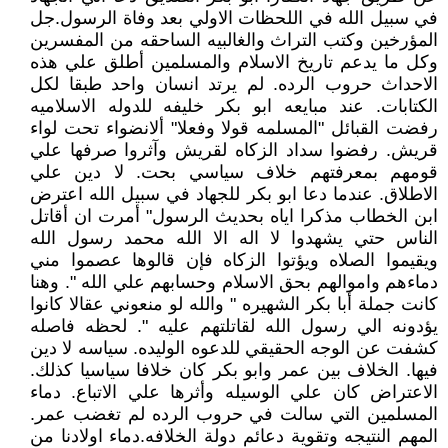
في سبيل الله في اللحظات الاولي بعد وفاة الرسول.جل
المؤرخين وكتب التراث والغالبيه الساحقه من المفسرين
وكل ما يدعم تاريخ الاسلام والمسلمين أطلق علي هذه
الاحداث حروب الرده. لم يرتد انسان واحد طبقا لكل
الكتابات. عند مبايعه ابو بكر خليفه للدوله الاسلاميه
رفضت القبائل "المسلمه قولا وفعلا" ألانضواء تحت لواء
قريش. رفضوا سداد الزكاه لقريش وآثروا صرفها علي
قومهم بمعرفتهم خلاف سياسي بحت. لا دين علي
الاطلاق. عندما دعا ابو بكر للجهاد في سبيل الله اعترض
ابن الخطاب مذكرا اياه بحديث الرسول" أمرت ان أقاتل
الناس حتي يشهدوا لا اله الا الله محمد رسول الله
ويقيموا الصلاه ويؤتوا الزكاه فإن قالوها عصموا مني
دماءهم واموالهم بحق الاسلام وحسابهم علي الله ". وهنا
كانت جملة أبا بكر الشهيره " والله لو منعوني عقالا كانوا
يؤدونه الي رسول الله لقاتلتهم عليه ". لحظه فاصله
كشفت عن الوجه الحقيقي للدعوه الوليده. سياسه لا دين
فيها. الخلاف بين عمر وابو بكر كان خلافا سياسيا كذلك.
الاعتراض كان علي الوسيله وأثرها علي الاتباع. دماء
المسلمين التي سالت في حروب الرده لم تغضب عمر.
المهم النتيجه وتقوية دعائم دولة الخلافه.دماء اولادنا من