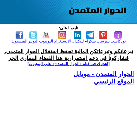
تابعونا على:
بودكاست
بنترست
تيلكرام
لينكدإن
الانستغرام
اليوتيوب
التويتر
الفيسبوك
تبرعاتكم وتبرعاتكن المالية تحفظ استقلال الحوار المتمدن،
فشاركونا في دعم استمرارية هذا الفضاء اليساري الحر
[اشترك في قناة ‫«الحوار المتمدن» على اليوتيوب]
الحوار المتمدن - موبايل
الموقع الرئيسي