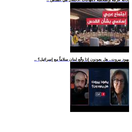
.. يهود بيروت.. هل يعودون إذا وقّع لبنان سلاماً مع إسرائيل؟