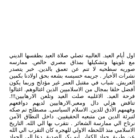
اول أيام العيد. الغالبيه تصلي صلاة العيد بطقسها الديني
مع تلوينها وتشكيلها بمذاق مصري خالص. ممارسه
صوريه سطحيه لا تنم عن تعمق بالدين. خبر يتصدر
نشرات الأخبار . جريمه خسيسه بشعه بحق اولادنا بكمين
العريش. شباب في مقتبل العمر غير مؤدلج وربما يكون
أفضل خلقا بمجال من الاسلاميين الذين اغتالوهم. اغتالوا
فرحة العيد. الاغلبيه صلت العيد وتلعن الارهابيين!!!.
تناقض هزلي دال ومعبر.الارهابيين لديهم دوافعهم
وفهمهم الأدق للدين. الاسلام السياسي. مصطلح تم صكه
لتبرئة الدين من متبعيه الحقيقيين. داخل النطاق الآمن
نرتاح الي ممارسة الشعائر . نتقرب بها الي الله. التاريخ
الاسلامي منذ اللحظه الاولي للهجره كان التقرب الي الله
عن طريق جهاد الكفار. ابو بكر الصديق دعا الي الجهاد