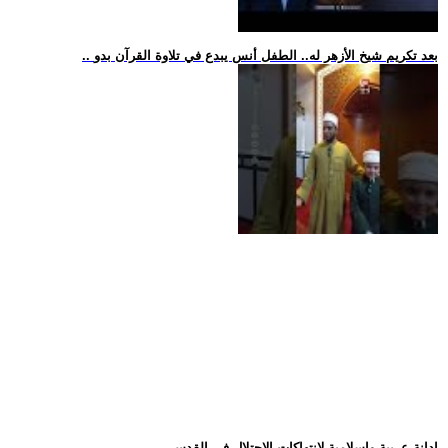
.. بعد تكريم شيخ الأزهر له.. الطفل أنس يبدع في تلاوة القرآن بدو
.. إدانة عربية وإسلامية لانتهاكات الاحتلال في القدس