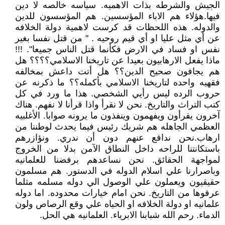
الجيش والشرطه بذات الاهميه. سياسه خالصه لا دين
فيها.هؤلاء هم الاباء المؤسسين. هم المؤسسون للدين
والدوله. هذه اللحظات قد كرست لاهمية دولة الخلافه
عن أي مثل عليا او أي قيم روحيه . " من قتل نفسا بغير
نفس او فساد في الارض فكأنما قتل الناس جميعا". !!!
ماذا يفعل الارهابيون بعيدا عن تاريخنا الاسلامي؟؟؟؟ هل
هم يجافون صحيح الدين؟؟ هل أتت داعش بمخالفه
فقهيه واحده لتاريخنا الاسلامي بأكمله؟؟ ما ذكرنه عن
حروب الرده ليس رأيي الشخصي. هذا ما ورد في كل
كتب التراث والتاريخ. نحن لا نقرأ واذا قرأنا لا نفهم. هناك
آخرون يقرأون ويفهمون وينفذون ما يرونه صوابا. الأغلبيه
العظمي الجاهله هم شريك رئيس فيما يحدث لوطننا من
ارهاب.نحن ندافع عنهم دون أن ندري. ونؤازرهم
باستكانتنا للراحه داخل النطاق الآمن بدلا من الخروج
لمواجهة الحقائق. نحن نساعدهم برفضنا للعلمانيه
وباصرارنا علي اسلام الدوله في الدستور. هم مسلمون
حقيقيون ويعملون علي الوصول الي دوله مسلمه مثلما
عرفوها من التاريخ. نحن امام خيارات محدوده. اما دوله
علمانيه او دولة الخلافه او الحياه علي وقع الرصاص ولون
الدماء. رحم الله شبابنا الابرياء. العلمانيه هي الحل.