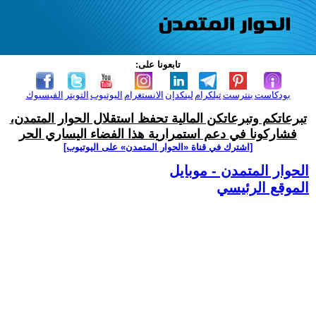
تابعونا على:
بودكاست
بنترست
تيلكرام
لينكدإن
الانستغرام
اليوتيوب
التويتر
الفيسبوك
تبرعاتكم وتبرعاتكن المالية تحفظ استقلال الحوار المتمدن،
فشاركونا في دعم استمرارية هذا الفضاء اليساري الحر
[اشترك في قناة ‫«الحوار المتمدن» على اليوتيوب]
الحوار المتمدن - موبايل
الموقع الرئيسي