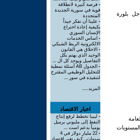
-
فرصة كبيرة لانطلاقة
قوية في سورية الجديدة
جل بلورة
المتجددة
-
علينا أن نفكر جيداً
بكيفية إعادة اختراع
الإنسان السوري
-
اساس الخدمات
الالكترونية الربط الشبكي
-
الاخلاق هي القانون
الوحيد الذي يهتم بكل
التفاصيل ويوحد كل ال ...
-
الجدول AB أسئلة نمطية
للتحليل الوظيفي المقترح
لتنفيذه في سور ...
المزيد.....
اخبار الاقتصاد
-
ليبيا تخطط لرفع إنتاج
النفط إلى مليوني برميل
المستويات
يومياً بدعم است ...
-
22 مليار دولار في 4
سنوات.. كيف تغير اقتصاد