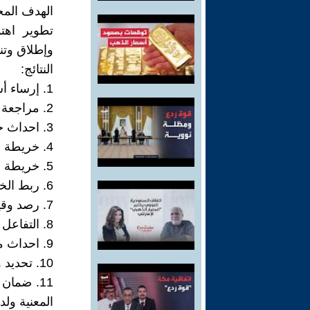
الهدف المح
تطوير اهتم
وإطلاق وتن
النتائج:
1. إرساء أساس إصلاح الإدارة العامة وخلق الاهتمام به
2. مراجعة وعرض الجهود الماضية والحالية والرؤية المستقبلة
3. احداث جهاز تنظيمي وتنفيذي دائم ومستمر / وزارة التنمية الادارية
4. خريطة موارد بشرية
5. خريطة شواغر وظيفية
6. ربط الخريطتين عبر توصيف وظيفي دقيق غير فضفاض
7. رصد وقياس اداري
8. التفاعل مع السوريين الكترونيا وورقيا وبكل الوسائل
9. احداث مديريات تنمية ادارية افقيا في كل الجهات العامة
10. تحديد وتقديم توزيع المهام بشأن القضايا الأساسية في إصلاح الإدارة العامة
11. ضمان
المعنية و