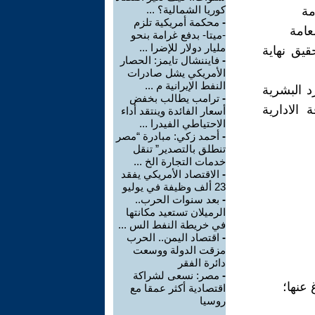
كوريا الشمالية؟ ...
-
محكمة أمريكية تلزم
-ميتا- بدفع غرامة بنحو
مليار دولار للإضرا ...
قيق نهاية
-
فايننشال تايمز: الحصار
الأمريكي يشل صادرات
النفط الإيرانية م ...
د البشرية
-
ترامب يطالب بخفض
الادارية
أسعار الفائدة وينتقد أداء
الاحتياطي الفيدرا ...
-
أحمد زكي: مبادرة “مصر
تنطلق بالتصدير” تنقل
خدمات التجارة الخ ...
-
الاقتصاد الأمريكي يفقد
23 ألف وظيفة في يوليو
-
بعد سنوات الحرب..
الرميلان تستعيد مكانتها
في خريطة النفط الس ...
-
اقتصاد اليمن.. الحرب
مزقت الدولة ووسعت
دائرة الفقر
-
مصر: نسعى لشراكة
اقتصادية أكثر عمقا مع
روسيا