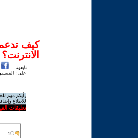
كيف تدعم-
الانترنت؟
تابعونا
على:
الفيسب
رأيكم مهم للج
للاطلاع وإضافة
تعليقات الف