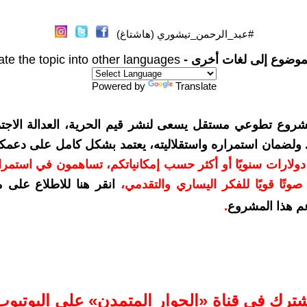
#عبد_الرحمن_تيشوري (هاشتاغ)
موضوع إلى لغات أخرى -
ate the topic into other languages
Powered by
Translate
شروع تطوعي مستقل يسعى لنشر قيم الحرية، العدالة الاجتم
. ولضمان استمراره واستقلاليته، يعتمد بشكل كامل على دعمك
دعمكم بمبلغ 10 دولارات سنويًا أو أكثر حسب إمكانياتكم، تساهمون في استم
وتًا قويًا للفكر اليساري والتقدمي
،
انقر هنا للاطلاع على 
م هذا المشروع
.
شترك في قناة «الحوار المتمدن» على اليوتيوب