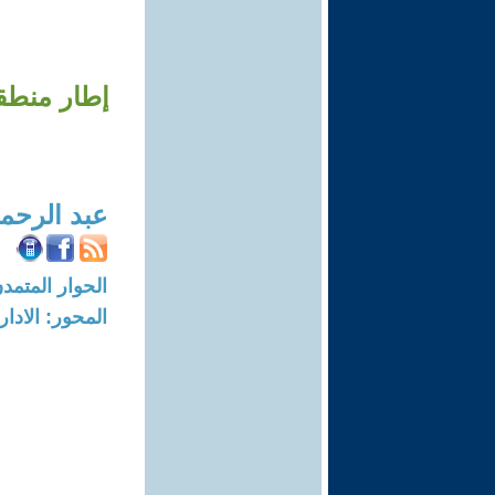
إطار منطق
عبد الرحم
الحوار المتمدن-العدد: 5578 - 17
المحور: الادار