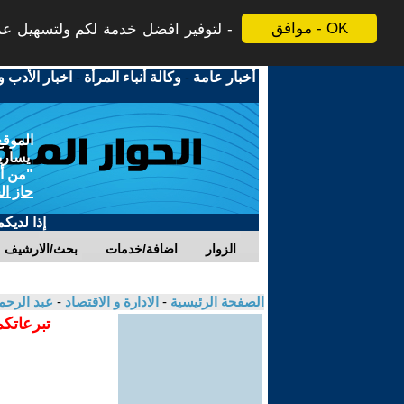
موافق - OK
لتوفير افضل خدمة لكم ولتسهيل عملي
أخبار عامة
-
وكالة أنباء المرأة
-
اخبار الأدب و
الموقع
يسارية
"من أج
حاز ال
إذا لديك
الزوار
اضافة/خدمات
بحث/الارشيف
الصفحة الرئيسية
-
الادارة و الاقتصاد
-
عبد الرح
تبرعاتكم