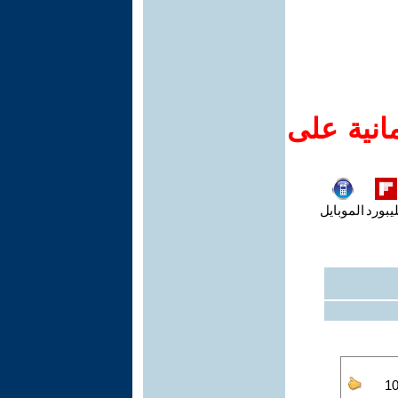
انية على
يبورد
الموبايل