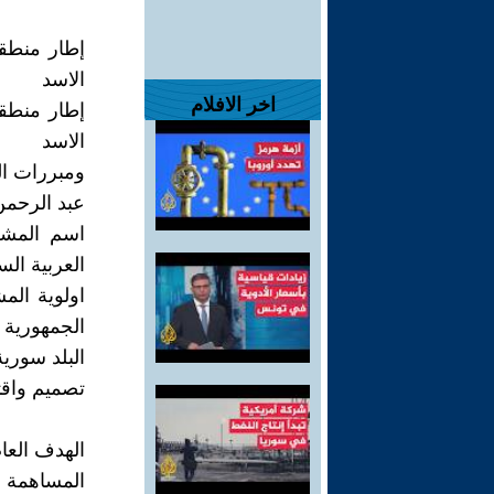
إطار منطق
الاسد
اخر الافلام
إطار منطق
الاسد
ومبررات ال
عبد الرحمن
اسم المشرو
العربية الس
اولوية الم
الجمهورية
البلد سورية
تصميم واقت
الهدف العام
المساهمة ف