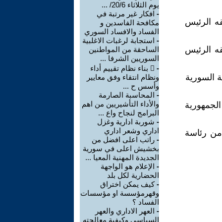
يوم الثلاثاء 20/6/ ...
-
افكار غير مرتبة في
ه الرئيس
مكافحة الفاسدين و
الفساد والافساد السوري
-
استجابة لرغبات الاغلبية
ه الرئيس
الساحقة من المواطنين
السوريين الشرفا ...
-
 بناء نظام تقييم أداء
ة السورية
ونظام انتقاء وفق معايير
وأسس ح ...
-
المحاسبة الصارمة
والأداء التأشيريين من اهم
لجمهورية
البرامج لنجاح واع ...
-
شوربة ادارية وغزل
اداري وشعر اداري
من رئاسة
-
راتب اعلى افضل من
بخشيش اعلى في سورية
الجديدة المهنية المعيا ...
-
الإعلام هو الواجهة
الحضارية لكل بلد
-
كيف يمكن اختراق
وقهرمؤسسة او مؤسسات
الفساد ؟
-
العهر الاداري والعهر
السياسي وكيفية معالجته