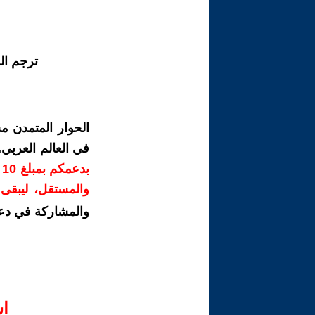
ترجم ال
الحوار المتمدن م
في العالم العربي
ب
والمستقل، ليبقى ص
والمشاركة في دع
ا‫