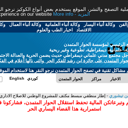
ة التصفح والنشر، الموقع يستخدم بعض أنواع الكوكيز نرجو النق
More info - المزيد
experience on our website
الفن
-
وكالة أنباء اليسار
-
وكالة أنباء العلمانية
-
وكالة أنباء العمال
-
وكا
الاقتصاد
-
اخبار الطب والعلوم
 الرئيسي لمؤسسة الحوار المتمدن
، علمانية، ديمقراطية، تطوعية وغير ربحية
ل مجتمع مدني علماني ديمقراطي حديث يضمن الحرية والعدالة الاجتم
حوار المتمدن على جائزة ابن رشد للفكر الحر والتى نالها أعلام في الفك
م مشاكل تقنية في تصفح الحوار المتمدن نرجو النقر هنا لاستخدام الموقع
كوردي
English
الاخبار
مراكز
الحوار المتمدن
من تيشوري
- إطار منطقي مبسط مكثف للمشروع الوطني للاصلاح الاداري 
 وتبرعاتكن المالية تحفظ استقلال الحوار المتمدن، فشاركونا 
استمرارية هذا الفضاء اليساري الحر