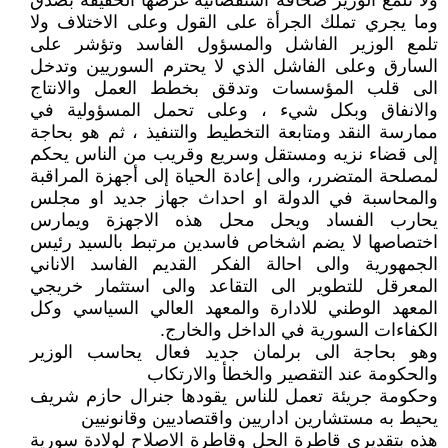
ولا تلمع الوزير صحافة استقصائية غرضها الحقيقة بصدق
وما يجري تملك الجرأة على القول وعلى الاختلاف ولا
تلمع الوزير الفاشل والمسؤول الفاسد وتؤشر على
السارق وعلى الفاشل الذي لا يحترم السوريين وتدخل
الى قلب المؤسسات وتدقق بخطط العمل والانتاج
والانفاق وبكل شيء ، وعلى تحمل المسؤولية في
ممارسة النقد ومتابعة التخطيط والتنفيذ ، ثم هو بحاجة
إلى قضاء نزيه ومستقل وسريع وقريب من الناس يحكم
لمصلحة المتضرر، والى إعادة الحياة إلى أجهزة المراقبة
والمحاسبة في الدولة او احداث جهاز جديد او مجلس
يحارب الفساد ويحل محل هذه الاجهزة ويمارس
اختصاصها لا يضم اشخاص فاسدين مرتبط بالسيد رئيس
الجمهورية والى احالة الفكر القديم الفاسد الاناني
المعرقل للتطوير الى التقاعد والى استثمار خريجي
المعهد الوطني للادارة والمعهد العالي السياسي وكل
الكفاءات السورية في الداخل والخارج.
وهو بحاجة الى برلمان جديد فعال يحاسب الوزير
والحكومة عند التقصير والخطأ والارتكاب
وحكومة جريئة تعمل للناس يقودها جنرال حازم شريف
يحيط به مستشارين اداريين واقتصاديين وقانونيين
هذه بتقديري قاطرة الحل وقاطرة الاصلاح لولادة سورية