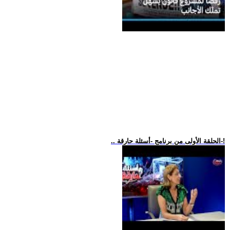
.. الحلقة الأولى من برنامج -أسئلة حارقة-!