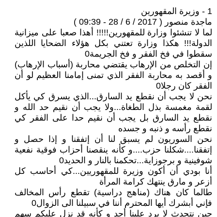
1 - وزيرة المقهورين
ماجدة منصور ( 2017 / 6 / 28 - 09:39 )
لما لا تنشئوا وزارة للمقهورين!!!!! أهذا صعبا على ميزانية
الدولة!!! هكذا وزارة تعتني بكل هؤلاء الضحايا اللذين
سقطوا في فخ الفقر و فخ الجريمة0
إن التخلص من الإرهاب يقتضي محاربة (أسباب الإرهاب)
و أقصد به محاربة الفقر الذي تمنى إمامنا العظيم لو أن
الفقر كان رجلا0
نحن لا يجب أن نقطع يد السارق...الذي يسرق كي يأكل
لقمة مغمسة بذل الطغاة...ولا يجب أن نقيم حد الله و
نقطع يد السارق بل يجب أن نقيم حدا على الفقر كي
نقطع رأسه و ذنبه و جسده
نحن السوريون لم يسبق لنا أن إتفقنا و إذا حصل و
إتفقنا....شكلنا حزب....و كأنه ينقصنا أحزاب فوقية نفعية
شوفينية و برجوزاية...تحكمنا بالنار و الحديد0
أنا بودي أن أكون وزيرة للمقهوريين...كي أحاسب كل
أزعر و مارق ينتهك كرامة المرأة
طالما كان هناك (مناهج دراسية) تقطع رأس المخالف
فإني أبشرك أيها المحترم أننا في سبيلنا الى الزوال0
حين نتحدث لا يرد علينا أحد و كأنه قد نزل عليكم سهم