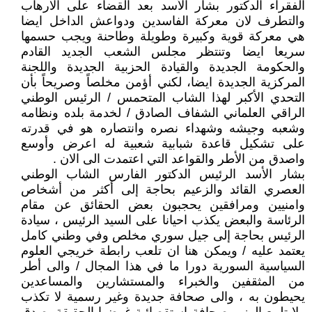
الفقراء الدكتور بشار الأسد بعد القضاء على الارهاب
والتطرف لان معركة الفاسدين ودواعش الداخل ايضا
هي معركة قوية وكبيرة وطويلة وطاحنة ويجب حسمها
سريعا ايضا وتنتظر مجلس الشعب الجديد القادم
والحكومة الجديدة والقيادة الحزبية الجديدة واللجنة
المركزية الجديدة ايضا، لكني أؤمن مخلصاً وصريحاً بأن
التحدي الأكبر لهذا الشاب المتحمس / الرئيس الوطني
الراقي العلماني الشفاف الصادق / لخدمة بلده ونظامه
وشعبه وجيشه وشهداء نصره وانتصاره هو في قدرته
على تشكيل قاعدة شبابية شعبية له اعرض وأوسع
واصدق من الأطر والقواعد التي اعتمدت الى الان .
بشار الأسد الرئيس الدكتور الفارس الشاب الوطني
العصري القائد والزعيم بحاجة إلى أكثر من أشخاص
وامنيين ومرافقين يحجبون بعض الحقائق عن مقام
الرئاسة والبعض يكذب احيانا على السيد الرئيس ، سيادة
الرئيس بحاجة إلى جيل سوري مخلص وفي وطني كامل
يعتمد عليه / ويمكن هنا ان تلعب رابطة خريجي العلوم
السياسية السورية دورا ما في هذا المجال / والى أطر
من المثقفين والخبراء والمستشارين والمساعدين
يحيطون به ، والى صحافة جديدة وغير رسمية لا تكذب