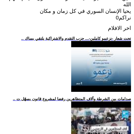
الله
يحيا الإنسان السوري في كل زمان و مكان
نراكم0
اخر الافلام
.. تحت شعار -نزعمو كاملين-... حزب التقدم والاشتراكية يلتقي بساك
.. صدامات بين الشرطة وآلاف المتظاهرين رفضا لمشروع قانون يسهّل ت