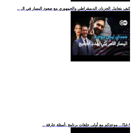
.. كيف يتعامل الحزبان الديمقراطي والجمهوري مع صعود اليسار في ال
.. غدًا... موعدكم مع أولى حلقات برنامج -أسئلة حارقة-!