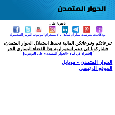
تابعونا على:
بودكاست
بنترست
تيلكرام
لينكدإن
الانستغرام
اليوتيوب
التويتر
الفيسبوك
تبرعاتكم وتبرعاتكن المالية تحفظ استقلال الحوار المتمدن،
فشاركونا في دعم استمرارية هذا الفضاء اليساري الحر
[اشترك في قناة ‫«الحوار المتمدن» على اليوتيوب]
الحوار المتمدن - موبايل
الموقع الرئيسي