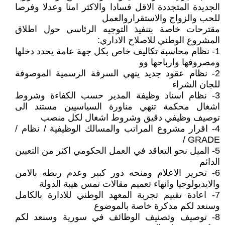
الجديدة المتجددة الاقل فسادا والاكثر امنا وعدلا وفرصا
للحب والزواج والاستقراروالعمل
مقترحات خاصة بتنفيذ التوجيه الرئاسي حول اطلاق
المشروع الوطني للاصلاح الاداري:
1- نظام محاسبة تكاليف خاص بكل جهة عامة يحدد دخلها
ومصروفها وارباحها وو
2- نظام عقود جديد ينهي السرقة الرسمية الموصوفة
للجان الشراء
3- نظام اسناد وظيفة المدير حسب الكفاءة وشروط
اشغال محكمة تنهي مناورة السياسيين مستند الى
توصيف وظيفي دقيق وشروط اشغال لكل منصب
4- اقرار مشروع المراتب والمسالك الوظيفية / نظام /
GRADE /
5- الميل نحو التعاقد في العمل الحكومي اكثر من التعيين
الدائم
6- تحرير الاعلام ومنحه دور كبير وعدم ربطه بالامن
والايديولوجيا وانهاء تعميم مقالات تمس هيبة الدولة
7- اعادة تقييم تجربة المعهد الوطني للادارة بالكامل
وسنعد لكم مذكرة خاصة بالموضوع
8- توصيف وتصنيف الوظائف في سورية وسنعد لكم