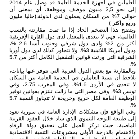
العاملين في أجهزة الخدمة العامة قد وصل عام 2014
إلى نحو 2,5 مليون موظف وموظفة، أي بمعنى أن
حوالي 7% من السكان يعملون لدى الدولة.(حاليا مليون
وربع واكثر )
ويتضح هذا التضخم الحاد إذا ما تمت مقارنته بالنسب
العالمية، فهي لا تتعدى بالمعدل لدى دول القارة الإفريقية
أكثر من 2% ولدى دول شرقي وجنوب آسيا 2.6 %،
ودول أمريكا اللاتينية 3%. ولا تتجاوز كذلك لدى دول أوربا
الشرقية التي ورثت قوانين التشغيل الكامل أكثر من 5.7
%.
وبالمقارنة مع بعض الدول العربية التي تتوفر عنها بيانات،
يلاحظ أن نسبة العاملين في الخدمة العامة بين السكان
لا تتعدى في الأردن 1.6%، وفي المغرب 2.75، وفي
تونس 3%، وفي مصر التي ما زالت تلتزم بقوانين توفير
الوظيفة العامة لكل خريج وخريجة لا تتجاوز النسبة 5.7
%.
وفي الواقع فإن مشكلات الإدارة العامة في سورية تعود
إلى طبيعة التوجه التنموي الذي ساد خلال العقود القريبة
الماضية، حيث تركز العمل على تحقيق دولة الرفاه
والاهتمام بالدرجة الأولى بمشروعات التنمية الاقتصادية