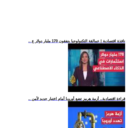
.. نافذة اقتصادية | عمالقة التكنولوجيا ينفقون 170 مليار دولار ع
.. قراءة اقتصادية.. أزمة هرمز تضع أوروبا أمام اختبار جديد لأمن