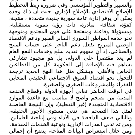
والتسيير والتطوير المؤسسي وفي ضرورة ربط التخطيط
للإصلاح الاقتصادي بالإصلاح الإداري، حيث أن ذلك وحده
يمكن أن يوفر إدارة عامة سورية جديدة متجددة ، منتجة،
كفؤة، شفافة، مبادرة، ذات رؤية تنموية مستقبلية،
ومسؤولة وفاعلة ومنفتحة على قوى المجتمع ومتوجهة
نحو خدمة المواطن السوري الصابر الفقير ودعم الاقتصاد
الوطني المترنح بفعل دعم التاجر على حساب المنتج
والصناعي، إذ أن مفهوم تقديم سلع وخدمات النفع العام
لم يعد مقتصراً على الدولة، بل هو مجهود تشاركي
يساهم فيه بالإضافة إلى الحكومة كل من القطاعين
الخاص والأهلي، ويشكل مثل هذا النهج الجديد ترجمة
للتحول نحو اقتصاد السوق الاجتماعي الحقيقي المحابي
للفقراء وللمشروعات الصغرى والصغيرة.
في الوقت الحاضر تعاني أجهزة الدولة وقطاع الخدمة
المدنية من تضخم واضح لا يتناسب مع قاعدة الموارد
الاقتصادية المتجددة (غير النفطية)، وإن النتيجة الحاصلة
لمثل هذا التضخم هي تدني مستوى الأجور الحقيقة،
وبالتالي ضعف الدافعية في الأداء وفي إنتاجية العاملين،
ومن ثم تدني القدرات الإدارية ونوعية الخدمات المقدمة.
ومن خلال استعراض البيانات المتاحة، يتضح أن إجمالي