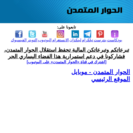
تابعونا على:
بودكاست
بنترست
تيلكرام
لينكدإن
الانستغرام
اليوتيوب
التويتر
الفيسبوك
تبرعاتكم وتبرعاتكن المالية تحفظ استقلال الحوار المتمدن،
فشاركونا في دعم استمرارية هذا الفضاء اليساري الحر
[اشترك في قناة ‫«الحوار المتمدن» على اليوتيوب]
الحوار المتمدن - موبايل
الموقع الرئيسي