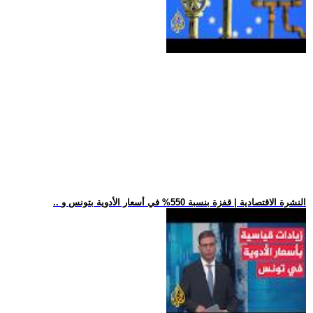
.. النشرة الاقتصادية | قفزة بنسبة 550% في أسعار الأدوية بتونس و