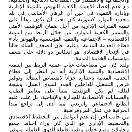
والاجتماعية والاستثمار في القطاعات الإنتاجية والخدمية،
مع عدم إعطاء الأهمية الكافية للنهوض بالتنمية الإدارية
وبإدارة التنمية، في حين أن الرهان الأساسي في بلد
محدود الموارد كسورية كان يجب أن يكون رهاناً على
تنمية القدرات الإدارية من أجل ضمان التوظيف الأمثل
والتسيير الكفء للموارد، من خلال الربط بين التنمية
الاقتصادية – الاجتماعية والتنمية المؤسسية والنهوض بأداء
قطاع الخدمة المدنية. وعليه، فإن الضعف السائد حالياً
في الإنجاز الاقتصادي هو انعكاس ذو دلالة على ضعف
مؤسسات الخدمة المدنية.
ولقد كان من مضاعفات غياب عملية الربط بين التنمية
الاقتصادية والتنمية الإدارية أنه تم النظر إلى قطاع
الخدمة المدنية باعتباره خزاناً لامتصاص البطالة وتوفير
فرص التشغيل للداخلين الجدد لسوق العمل. ونتيجة
لذلك، لم يكن التوظيف مبنياً على معايير الطلب
والحسابات الاقتصادية للجدارة والإنتاجية، بل غلب عليه
الطابع الاجتماعي والريعي، مما أدى إلى تراجع مبدأ
الحرفية في عمل البيروقراطية.
من جانب آخر، إن عدم التواصل بين التخطيط الاقتصادي
والتخطيط الإداري هو الذي كان وراء إحباط جميع
محاولات وضع خطط وطنية فاعلة للقوى العاملة، وتوفير