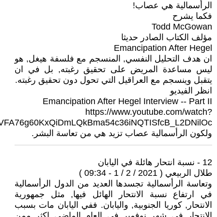
الرأسمالية هي عصاب!
فكما يشرح
Todd McGowan
مؤلف الكتاب الصادر حديثا
Emancipation After Hegel
ان هدف التحليل النفسي, المنسجم مع فلسفة هيغل, هو
ليس مساعدة المريض على تحقيق رغبته, بل في ان
يتقبل وينسجم مع العراقيل التي تحول دون تحقيق رغبته.
انظر الفيديو
Emancipation After Hegel Interview -- Part II
https://www.youtube.com/watch?
vVFA76g60KxQiDmLQkBma54c36iNQTISfcB_L2DNilOc
ولكون الرأسمالية عصاب تزيد هي من تعاسة البشر.
12 - نسبة انتحار هائلة في اليابان
طلال الربيعي ( 2021 / 2 / 1 - 09:34 )
وتعاسة الرأسمالية تجسدها العديد من الدول الرأسمالية
في ارتفاع نسبة الانتحار الهائل فيها, مثل جمهورية
الانتحار, كوريا الجنوبية, واليابان. ففي اليابان مات بسبب
الانتحار في شهر نوفمبر في العام الماضي اكثر ممن