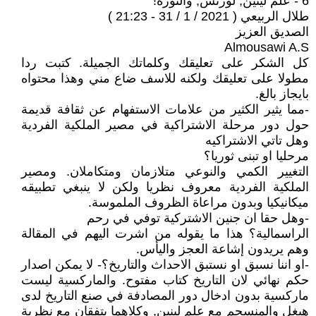
6 - علم لينين, لورنس, والثورة!
طلال الربيعي ( 2021 / 1 / 31 - 21:23 )
الصديق العزيز
Almousawi A.S
كل الشكر على تعليقك وكلماتك الجميلة. كتبت ردا
مطولا على تعليقك ولكنه للاسف ضاع مني وهذا محتواه
بايجاز بالغ.
-مما يثير الكثير من علامات الاستفهام عن ثقافة قديمة
حول دور مرحلة الاشتراكية في مصير الملكية الفردية
وهل تاتي الاشتراكيه
مرحليا او تبنى ثوريا؟
التغيير الكمي والنوعي متلازمان ومتكاملان. ومصير
الملكية الفردية معروف نظريا ولكن لا ينبغي تطبيقه
ميكانيكيا وبدون مراعاة الظروف الملموسة.
-وهل حقا ان جنين الاشتركية توفي في رحم
الراسمالية؟ هذا ما يقوله من اشرت اليهم في المقالة
وهم يريدون إشاعة العجز واليأس.
-او اننا نسبق او نستبق الاحداث والتاريخ؟- لا يمكن اصدار
حكم نهائي لان التاريخ كتاب مفتوح. والماركسية ليست
ماركسية بدون ادخال دور المصادفة في صنع التاريخ لدى
هيغل والمنسجم مع علم لينين, وكلاهما يتفقان مع نظرية