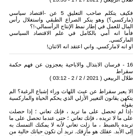
فكيف يتكلم صاحب التعليق 5 عن -اقتصاد سياسي
(ماركسي؟) وهو ينكر الصراع الطبقي واستغلال رأس
المال للعمل في إطار نمط الإنتاج الرأسمالي-!؟
فأما انه أمي بالكامل في علم الاقتصاد السياسي
الماركسي,
او انه لاماركسي. واني اعتقد انه الاثنان!
16 - فرسان الابتذال والاباحية يعجزون عن فهم حكمة
سقراط
طلال الربيعي ( 2021 / 2 / 2 - 03:12 )
الا يعبر سقراط عن عبث اللهاث وراء إشباع الرغبة؟ الم
يتكهن يقانون التغيير الأزلي الذي يحكم الحياة والماركسية
بقوله
-إذا لم تحصل على ما تريد ، فإنك تعاني ؛ إذا حصلت
على ما لا تريده ، فإنك تعاني ؛ حتى عندما تحصل على ما
تريده بالضبط ، ما زلت تعاني لأنه لا يمكنك التمسك به
إلى الأبد. عقلك هو مأزقك. تريد أن تكون حياتك خالية من