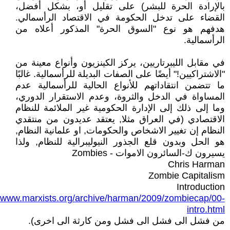
بالإرادة الحرة للبشر) على تقليل أو، بشكل أفضل،
القضاء على تدخل الحكومة في الاقتصاد الرأسمالي.
هدفهم هو نوع "السوق الحرة" المذكور أعلاه من
الرأسمالية.
في مقابل الليبرتاريين، يركز الكينزيون وأنواع معينة من
"الاشتراكيين!" أيضًا على الصفات البديلة للرأسمالية. غالبًا
ما تتضمن انتقاداتهم للأنواع الحالية للرأسمالية عدم
المساواة في الدخل والثروة، وعدم الاستقرار الدوري،
وما إلى ذلك إلى الإدارة الحكومية غير الملائمة للنظام
الاقتصادي (في العراق مثلا, يعتقد عديدون من منتقدي
النظام إن تغيير الاشخاص والحكومات, او علمانية النظام,
هو الحل وبدون قلع الجذور النيوليبرالية للنظام, ولذا
يسيرون ك-السائرون الاموات - Zombies
Chris Harman
Zombie Capitalism
Introduction
//www.marxists.org/archive/harman/2009/zombiecap/00-
intro.html
من فشل الى فشل الى فشل ومن كارثة الى اخرى).