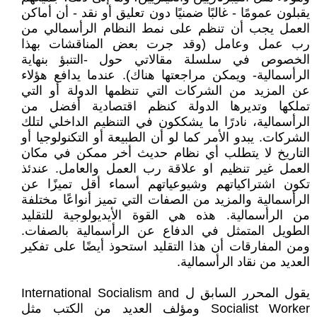
يقبلون عمومًا - غالبًا ضمنيًا دون تعليق أو نقد - أن أماكن
العمل يجب أن تنظم على نمط النظام الرأسمالي من
رب عمل وعامل (وقد جرت بعض المناقشات بهذا
الخصوص في سلسلة مقالاتي حول -التنبؤ بنهاية
الرأسمالية- ويمكن مراجعتها هناك). عندما يدافع هؤلاء
عن المزيد من الشركات التي تنظمها الدولة أو التي
تملكها وتديرها الدولة كنظم اقتصادية أفضل من
الرأسمالية، نادرًا ما يشككون في التنظيم الداخلي لتلك
الشركات. يبدو الأمر كما لو أن الطبيعة أو التكنولوجيا أو
التاريخ لا يتطلب أي نظام حديث أخر ممكن في مكان
العمل غير تنظيم او علاقة رب العمل والعامل. عندئذ
تكون اشتراكياتهم وشيوعياتهم أسماء أقل تميزًا عن
الرأسمالية والمزيد من الصفات التي تميز أنواعًا مختلفة
من الرأسمالية. هذه هي القوة الأيديولوجية للتقليد
الطويل المتمثل في الدفاع عن الرأسمالية بالصفات.
ومن المفارقات أن هذا التقليد استحوذ أيضًا على تفكير
العديد من نقاد الرأسمالية.
يقول المحرر السابق ل International Socialism and
Socialist Worker ومؤلف العديد من الكتب مثل