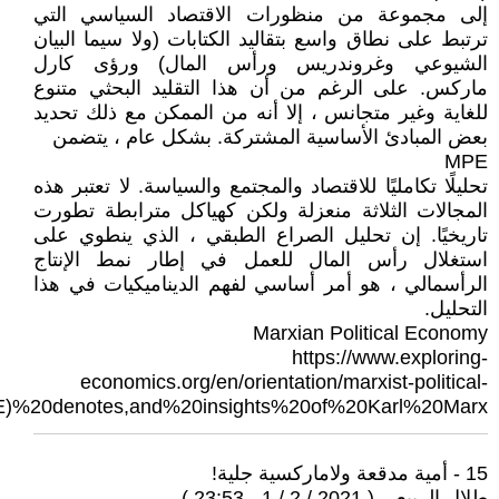
إلى مجموعة من منظورات الاقتصاد السياسي التي
ترتبط على نطاق واسع بتقاليد الكتابات (ولا سيما البيان
الشيوعي وغروندريس ورأس المال) ورؤى كارل
ماركس. على الرغم من أن هذا التقليد البحثي متنوع
للغاية وغير متجانس ، إلا أنه من الممكن مع ذلك تحديد
بعض المبادئ الأساسية المشتركة. بشكل عام ، يتضمن
MPE
تحليلًا تكامليًا للاقتصاد والمجتمع والسياسة. لا تعتبر هذه
المجالات الثلاثة منعزلة ولكن كهياكل مترابطة تطورت
تاريخيًا. إن تحليل الصراع الطبقي ، الذي ينطوي على
استغلال رأس المال للعمل في إطار نمط الإنتاج
الرأسمالي ، هو أمر أساسي لفهم الديناميكيات في هذا
التحليل.
Marxian Political Economy
https://www.exploring-
economics.org/en/orientation/marxist-political-
E)%20denotes,and%20insights%20of%20Karl%20Marx.
15 - أمية مدقعة ولاماركسية جلية!
طلال الربيعي ( 2021 / 2 / 1 - 23:53 )