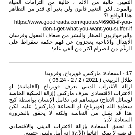
التغيير. خالية من الألم ، خالية من التزامات الحياة
والموت. لكن التغيير قانون ولن يغير أي قدر من التظاهر
هذا الواقع-!؟
https://www.goodreads.com/quotes/46908-if-you-
don-t-get-what-you-want-you-suffer-if
والبرجوازيون الصغار والبشر من ضعاف العقول وفرسان
الابتذال والاباحية يعجزون عن فهم حكمة سقراط على
الرغْم من انصرام اكثر من ألفي عام!
17 - السعادة: ماركس, فويرباخ, وفرويد!
طلال الربيعي ( 2021 / 2 / 2 - 06:24 )
ازالة الاغتراب الديني بعرف فويرباخ (العَلمانية) او
الاغتراب الاقتصادي بعرف ماركس (إزالة الملكية الخاصة
لوسائل الانتاج) سيساهم في تكامل الإنسان بواسطة كبح
سطوة الله (فويرباخ) او البضاعة (ماركس) عليه. لكن
هذا قد يقلل من التعاسة ولكنه لا يحقق بالضرورة
السعادة, لأن:
1. تحقق السعادة بإزالة الاغتراب الديني والاقتصادي
فرضية لا يمكن إثباتها (الآن)! انه أمل وليس حتمية.