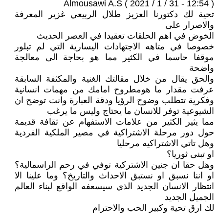
Almousawi A.S ( 2021 / 1 / 31 - 12:54 )
تحية لك دكتورنا العزيز طلال الربيعي غزير المعرفة
والاصرار على
الخوض في اهم الحلقات تعقيدا في العصر الحديث
خصوصا في متاهه الاجتهادات اليسارية التي لم تبلور
موقفا حاسما في الكثير مما هو بحاجة الى معالجة
واضحة
والحق يقال من خلال مقالتك الغنية والمكثفة السابقة
عرفت مقدار ما هومطروح امامك من مهمات انسانية
وفكرية تتطلب وضوح الرؤيا ودقة العبارة وانت توضح ان
الشيوعية توفر للانسان ما يحتاج وليس ما يرغب
مما يثير الكثير من علامات الاستفهام عن ثقافة قديمة
حول دور مرحلة الاشتراكية في مصير الملكية الفردية
وهل تاتي الاشتراكيه مرحليا
او تبنى ثوريا؟
وهل حقا ان جنين الاشتركية توفي في رحم الراسمالية؟
او اننا نسبق او نستبق الاحداث والتاريخ؟ وما علينا الا
انتظار الانسان الجديد الذي سيسعفه الواقع لبناء العالم
الجميل الجديد
لك ارق تحية وكبير الحب والاحترام