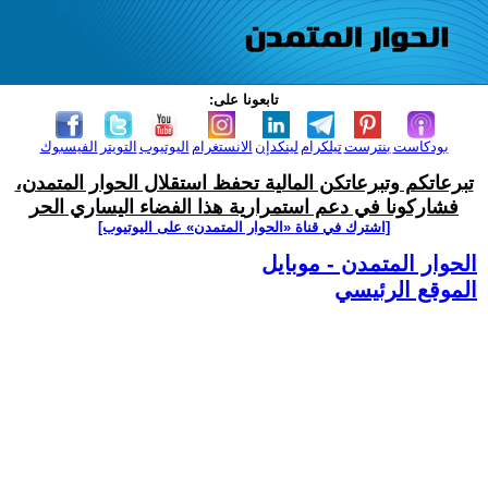
تابعونا على:
بودكاست
بنترست
تيلكرام
لينكدإن
الانستغرام
اليوتيوب
التويتر
الفيسبوك
تبرعاتكم وتبرعاتكن المالية تحفظ استقلال الحوار المتمدن،
فشاركونا في دعم استمرارية هذا الفضاء اليساري الحر
[اشترك في قناة ‫«الحوار المتمدن» على اليوتيوب]
الحوار المتمدن - موبايل
الموقع الرئيسي