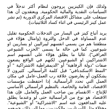
ولذلك فإن الكينزيين يروجون لنظام أكثر تدخلاً في
السياسات النقدية والمالية الحكومية, ويعتقدون أن هذا
سيتغلب على مشاكل الاقتصاد المركزي الدورية (تم نشر
عمل كينز الرئيسي في اثناء كساد الثلاثينيات).
يريد أتباع كينز في اليسار من التدخلات الحكومية تقليل
عدم المساواة في الدخل والثروة (وامثال هؤلاء في
منطقتنا هم من يسمي انفسهم ليبراليين او يساريين او
شيوعيين, كما في حالة ما يسمى "الحزب الشيوعي
العراقي"). غالبا ما يطلق هؤلاء على أنفسهم اسم
الاشتراكيين او الشيوعيين. لكنهم في الواقع يضعون
صفات "دولة الرفاهية" أو "الديمقراطية الاشتراكية " أو
"النمط الاسكندنافي" قبل كلمة الرأسمالي. كثيرون لا
يشككون أو يعارضون علاقة رب العمل-عامل في مكان
العمل التي تحدد الرأسمالية. إذا احتفظت مؤسسات
الاقتصاد، العامة والخاصة، بالتنظيم الرأسمالي الأساسي
للإنتاج - الانقسام بين صاحب العمل والعامل, فإن هذا
الاقتصاد هو نوع من الرأسمالية حتى لو وعندما يطلق
عليه المدافعون عنه اسم "الاشتراكية" أو "الشيوعية".
وهؤلاء مثل الليبرتاريين والكينزيين، وما إلى ذلك، جميعهم