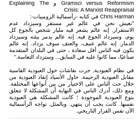
Gramsci versus Reformism و Explaining The
Crisis: A Marxist Reappraisal
Chris Harman في كتابه -رأسمالية الزومبيات-:
"نعيش نحن في عالم غير مستقر وسيزداد عدم
الاستقرار. إنه عالم يشعر فيه مليار شخص بالجوع كل
يوم، وسيزداد الجوع فيه. إنه عالم يدمر بيئته وسيزداد
الدمار. إنه عالم عنيف، والعنف سوف يزداد. إنه عالم
يكون فيه الناس أقل سعادة ، حتى في البلدان المتقدمة
صناعيًا، مما كانوا عليه في السابق... وستزداد التعاسة."
في نظام العبودية, جرت نقاشات حول العبودية القاسية
مقابل العبودية الرحيمة. حاول الأسياد إنقاذ العبودية من
خلال حث الناس على الاختيار من بين أنواعها المختلفة.
ومع ذلك، أدرك الناس في النهاية أن المشكلة لا تتعلق
بنوع العبودية الموجودة ؛ كانت المشكلة هي العبودية
نفسها. كانت يجب أن ينتهي. وبالمثل, تواجه الرأسمالية
الآن نفس القرار التاريخي.