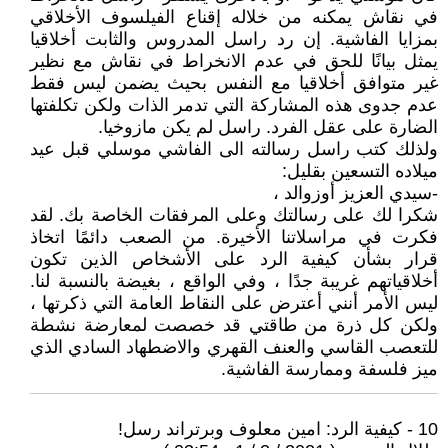
في نقاش يمكنه من خلاله إقناع الفيلسوف الأخلاقي
بمزايا الفاشية. إن رد راسل المدروس والثابت أخلاقيا
يمثل بيانًا للحق في عدم الانخراط في نقاش مع نظير
غير متوافق أخلاقيا مع النفس بحيث يضمن ليس فقط
عدم جدوى هذه المشاركة التي تدمر الذات ولكن تكلفتها
الضارة على عقل الفرد. راسل لم يكن مازوخيا.
ولذلك كتب راسل رسالته الى الفاشي موسلي قبل عيد
ميلاده التسعين بقليل:
-سيدي العزيز أوزوالد ،
شكرا لك على رسالتك وعلى المرفقات الخاصة بك. لقد
فكرت في مراسلاتنا الأخيرة. من الصعب دائمًا اتخاذ
قرار بشأن كيفية الرد على الأشخاص الذين تكون
أخلاقياتهم غريبة جدًا ، وفي الواقع ، بغيضة بالنسبة لنا.
ليس الأمر أنني أعترض على النقاط العامة التي ذكرتها ،
ولكن كل ذرة من طاقتي قد خصصت لمعارضة نشطة
للتعصب القاسي والعنف القهري والاضطهاد السادي الذي
ميز فلسفة وممارسة الفاشية.
10 - كيفية الرد: امين معلوف وبرتراند رسل!