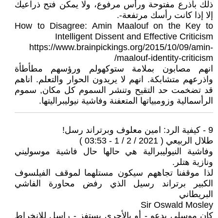
ذلك بأذرع مفتوحة ورأس مرفوع، ولا يمكن فتح ذراعيك
إلا إذا كانت رأسك مرتفعة-.
How to Disagree: Amin Maalouf on the Key to
Intelligent Dissent and Effective Criticism
https://www.brainpickings.org/2015/10/09/amin-
maalouf-identity-criticism/
انهم مصابون بملامة ستوكهولم ورؤسهم مطأطأة
واذرعهم متشابكة. انهم لا يريدون الحوار والتعلم. اناهم
قد تضخمت حد التقيح وتنشر السموم كل مكان, سموم
الرأسمالية وزومبياتها المتعفنة وفاشية نيوليبراليتها.
9 - كيفية الرد: امين معلوف وبرتراند رسل!
طلال الربيعي ( 2021 / 2 / 1 - 03:53 )
وفاشية النيوليبرالية هي حالها حال فاشية موسوليني
ونازية هتلر.
لذا موقفنا تجاههم سيكون مستلهما لموقف الفيلسوف
الكبير برتراند رسيل الذي رفض محاورة الفاشي
البريطاني
Sir Oswald Mosley
كان موسلي يدعو - أو بالأحرى يستفز - راسل للانخراط