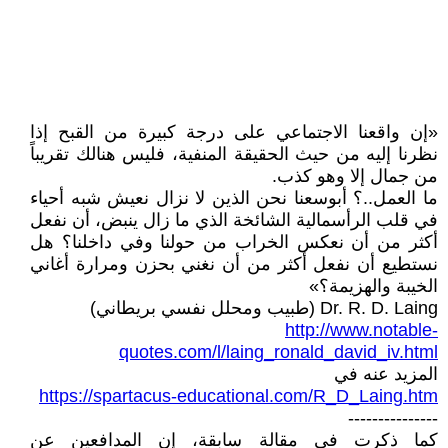
«إن واقعنا الاجتماعي على درجة كبيرة من القبح إذا
نظرنا إليه من حيث الحقيقة المنفية، فليس هنالك تقريباً
من جمال إلا وهو كذب.
ما العمل..؟ أبوسعنا نحن الذين لا نزال نعيش شبه أحياء
في قلب الرأسمالية الشائخة الذي ما زال ينبض، أن نفعل
أكثر من أن نعكس الخراب من حولنا وفي داخلنا؟ هل
نستطيع أن نفعل أكثر من أن نغني بحزن ومرارة أغاني
الخيبة والهزيمة؟»
Dr. R. D. Laing (طبيب ومحلل نفسي بريطاني)
http://www.notable-
quotes.com/l/laing_ronald_david_iv.html
المزيد عنه في
https://spartacus-educational.com/R_D_Laing.htm
---------------
كما ذكرت في مقالة سابقة، إن المدافعين عن