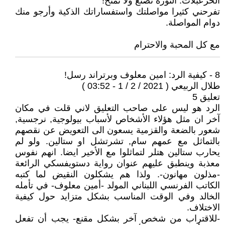
الخزعبلات. الثورة تصنع ولا تمنح!
تفرحني كثيرا مواصلتك واستفساراتك الذكية وأرجو منك
دوام المواصلة.
مع كل المحبة والاحترام
8 - كيفية الرد: امين معلوف وبرتراند رسل!
طلال الربيعي ( 2021 / 2 / 1 - 03:52 )
تعليق 5
الرد هو ليس على صاحب التعليق لاني قلت في مكان
آخر ان مثل هؤلاء الأشخاص لأسباب بيولوجية, نرجسية,
شعور بالضعة والقزمية يسعون الى التعويض عن نقصهم
بالتماثل مع عمهم سام, تشرتشل او ستالين. ولو لم
يحارب ستالين هتلر لتماثلوا مع الأخير ايضا. انهم نفوس
معذبة وينطبق عليهم عنوان رواية دستويفسكي الرائعة
-مذلون مهانون-. ولذا هم يشكلون النقيض لما كتبه
الكاتب الفرنسي اللبناني المولد -أمين معلوف- في تأمله
الخالد وفي الوقت المناسب بشكل متزايد حول كيفية
الاختلاف.
-للاقتراب من شخص آخر بشكل مقنع- يجب أن تفعل