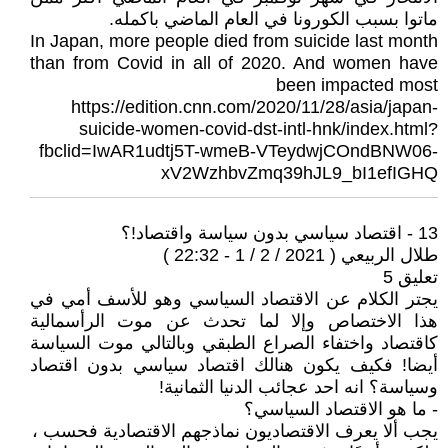
ماتوا بسبب الكورونا في العام الماضي باكمله.
In Japan, more people died from suicide last month
than from Covid in all of 2020. And women have
been impacted most
https://edition.cnn.com/2020/11/28/asia/japan-
suicide-women-covid-dst-intl-hnk/index.html?
fbclid=IwAR1udtj5T-wmeB-VTeydwjCOndBNW06-
xV2WzhbvZmq39hJL9_bI1efIGHQ
13 - اقتصاد سياسي بدون سياسة واقتصاد!؟
طلال الربيعي ( 2021 / 2 / 1 - 22:32 )
تعليق 5
يجتر الكلام عن الاقتصاد السياسي وهو للأسف أمي في
هذا الاختصاص وإلا لما تحدث عن موت الرأسمالية
كاقتصاد واختفاء الصراع الطبقي وبالتالي موت السياسة
أيضا! فكيف يكون هنالك اقتصاد سياسي بدون اقتصاد
وسياسة؟ انه احد عجائب الدنيا الثمانية!
- ما هو الاقتصاد السياسي؟
يجب ألا يعرف الاقتصاديون نماذجهم الاقتصادية فحسب ،