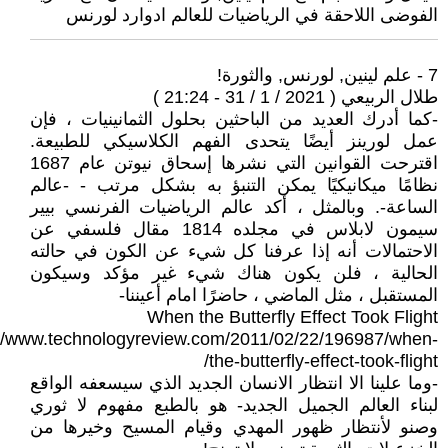
الفوضى اللاحقة في الرياضيات للعالم ادوارد لورنس
7 - علم لينين, لورنس, والثورة!
طلال الربيعي ( 2021 / 1 / 31 - 21:24 )
-كما أدرك العديد من الباحثين بحلول الثمانينيات ، فإن
عمل لورينز أيضًا يتحدى الفهم الكلاسيكي للطبيعة.
اقترحت القوانين التي نشرها إسحاق نيوتن عام 1687
نظامًا ميكانيكيًا يمكن التنبؤ به بشكل مرتب - -عالم
الساعة-. وبالمثل ، أكد عالم الرياضيات الفرنسي بيير
سيمون لابلاس في مجلده 1814 مقال فلسفي عن
الاحتمالات أنه إذا عرفنا كل شيء عن الكون في حالته
الحالية ، فلن يكون هناك شيء غير مؤكد وسيكون
المستقبل ، مثل الماضي ، حاضرًا امام أعيننا-
When the Butterfly Effect Took Flight
://www.technologyreview.com/2011/02/22/196987/when-
the-butterfly-effect-took-flight/
-وما علينا الا انتظار الانسان الجديد الذي سيسعفه الواقع
لبناء العالم الجميل الجديد- هو بالطبع مفهوم لا ثوري
وصنو لأنتظار ظهور المهدي وقيام المسيح وخيرها من