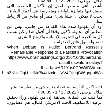
طلال الربيعي ( 2021 / 2 / 1 - 03:54 )
-أشعر بأنني مضطر للقول إن الأكوان العاطفية التي
نعيش فيها متمايزة للغاية ، ومتعارضة في أعمق الطرق،
بحيث لا يمكن أن ينشأ شيء مثمر أو صادق من الارتباط
بيننا.
أود أن تفهموا شدة هذه القناعة من جانبي. ليس من
منطلق أي محاولة لأكون وقحًا أن أقول هذا ولكن بسبب
كل ما أقدره في التجربة الإنسانية والإنجاز البشري.
تفضلوا بقبول فائق الاحترام،-
When Debate Is Futile: Bertrand Russell’s
Remarkable Response to a Fascist’s Provocation
https://www.brainpickings.org/2016/10/06/bertrand-
russell-oswald-mosley/?
fbclid=IwAR1Yhs0C9WdDWmm-
himZKUsGqH_vINx7k4HzxfgjHVV4OjHqB66gapoi8Jo
11 - لكون الرأسمالية عصاب تزيد هي من تعاسة البشر
طلال الربيعي ( 2021 / 2 / 1 - 08:35 )
كما قلت في المقالة السابقة, إن من يلهثون وراء تحقيق
الرغبة اللامتناهية, الحلم الامريكي كمثال, هم عصابيون.