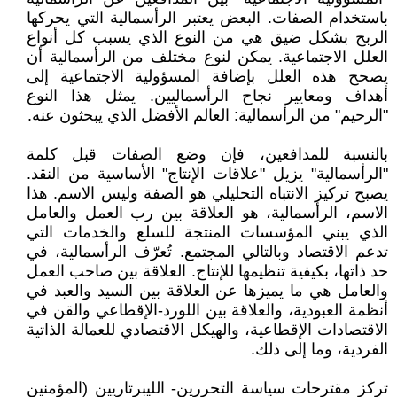
باستخدام الصفات. البعض يعتبر الرأسمالية التي يحركها
الربح بشكل ضيق هي من النوع الذي يسبب كل أنواع
العلل الاجتماعية. يمكن لنوع مختلف من الرأسمالية أن
يصحح هذه العلل بإضافة المسؤولية الاجتماعية إلى
أهداف ومعايير نجاح الرأسماليين. يمثل هذا النوع
"الرحيم" من الرأسمالية: العالم الأفضل الذي يبحثون عنه.
بالنسبة للمدافعين، فإن وضع الصفات قبل كلمة
"الرأسمالية" يزيل "علاقات الإنتاج" الأساسية من النقد.
يصبح تركيز الانتباه التحليلي هو الصفة وليس الاسم. هذا
الاسم، الرأسمالية، هو العلاقة بين رب العمل والعامل
الذي يبني المؤسسات المنتجة للسلع والخدمات التي
تدعم الاقتصاد وبالتالي المجتمع. تُعرّف الرأسمالية، في
حد ذاتها، بكيفية تنظيمها للإنتاج. العلاقة بين صاحب العمل
والعامل هي ما يميزها عن العلاقة بين السيد والعبد في
أنظمة العبودية، والعلاقة بين اللورد-الإقطاعي والقن في
الاقتصادات الإقطاعية، والهيكل الاقتصادي للعمالة الذاتية
الفردية، وما إلى ذلك.
تركز مقترحات سياسة التحررين- الليبرتاريين (المؤمنين