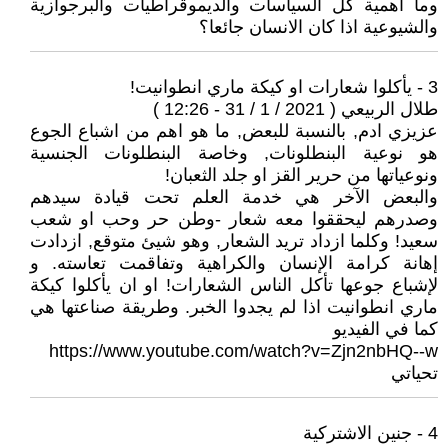
وما اهمية كل السياسات والديموقراطيات والبرجوازية
والشيوعية اذا كان الانسان جائعا؟
3 - يأكلوا شعارات او كيكة ماري انطوانيت!
طلال الربيعي ( 2021 / 1 / 31 - 12:26 )
عزيزي ادم, بالنسبة للبعض, ما هو اهم من اشباع الجوع
هو نوعية البنطلونات, وخاصة البنطلونات الجنسية
ونوعياتها من حرير القز او جلد الثعبان!
والبعض الآخر هي خدمة العلم تحت قيادة سيدهم
وصدرهم ليحققوا معه شعار -وطن حر وحب او شعب
سعيد! وكلما ازداد تريد الشعار, وهو شيئ متوقع, ازدادت
إهانة كرامة الإنسان والكراهية وتفاقمت تعاسته. و
لإشباع جوعها تأكل الناس الشعارات! او ان يأكلوا كيكة
ماري انطوانيت اذا لم يجدوا الخبر. وطريقة صناعتها هي
كما في الفيديو
https://www.youtube.com/watch?v=Zjn2nbHQ--w
تحياتي
4 - جنين الاشتركية