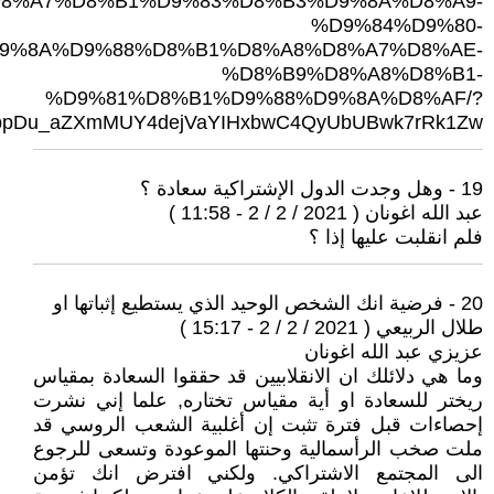
8%A7%D8%B1%D9%83%D8%B3%D9%8A%D8%A9-
%D9%84%D9%80-
9%8A%D9%88%D8%B1%D8%A8%D8%A7%D8%AE-
%D8%B9%D8%A8%D8%B1-
%D9%81%D8%B1%D9%88%D9%8A%D8%AF/?
MFbpDu_aZXmMUY4dejVaYIHxbwC4QyUbUBwk7rRk1Zw
19 - وهل وجدت الدول الإشتراكية سعادة ؟
عبد الله اغونان ( 2021 / 2 / 2 - 11:58 )
فلم انقلبت عليها إذا ؟
20 - فرضية انك الشخص الوحيد الذي يستطيع إثباتها او
طلال الربيعي ( 2021 / 2 / 2 - 15:17 )
عزيزي عبد الله اغونان
وما هي دلائلك ان الانقلابيين قد حققوا السعادة بمقياس
ريختر للسعادة او أية مقياس تختاره, علما إني نشرت
إحصاءات قبل فترة تثبت إن أغلبية الشعب الروسي قد
ملت صخب الرأسمالية وحنتها الموعودة وتسعى للرجوع
الى المجتمع الاشتراكي. ولكني افترض انك تؤمن