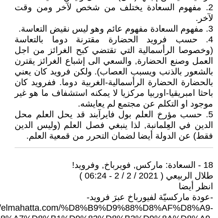
2. مفهوم السعادة يختلف من شخص لآخر ومن وقت
لآخر.
3. مفهوم السعادة مفهوم عائم وهو ليس نقيض التعاسة.
4. حسب فرويد الحضارة مقترنة دوما بالتعاسة
(وخصوصا الرأسمالية التي تقتضي كبح الغرائز من اجل
العمل وصنع الحضارة, والسعي الى إشباع الغرائز يقترن
بالشعور بالذنب ويسبب العصاب). ولكن فرويد كان يعني
بالحضارة الحضارة الرأسمالية-الغربية دوما. ففرويد كان
باحثا امبريقيا-اوربيا مركزيا لا يمكنه استشفاف ما هو غير
موجود او التكلم عن مجتمع لم يعايشه.
5. حسب مؤرخ العلم بول فايرآبند قد يحل العلم محل
الدين في العِلمانبة, لذا ينبغي فصل العلم (وليس الدين
فقط) عن الدولة أيضا لضمان التحرر من قمعية العلم.
18 - السعادة: ماركس, فويرباخ, وفرويد!
طلال الربيعي ( 2021 / 2 / 2 - 06:24 )
انظر أيضا
-عودة ماركسيّة لفيورباخ عبرَ فرويد-
s://elmahatta.com/%D8%B9%D9%88%D8%AF%D8%A9-