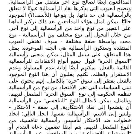
المدافعون أيضًا لصالح نوع آخر مفضل من الرأسمالية.
وتصبح العيوب التي يذكرها نقاد الرأسمالية عيوبًا لا تتعلق
بالرأسمالية في حد ذاتها, بل بنوعها (للأسف!؟) الموجود
حاليًا. يمكن لمثل هؤلاء المدافعين بعد ذلك تركيز انتباهنا
على التغيير من نوع واحد من الرأسمالية إلى نوع آخر.
من خلال التحول إلى نوع مختلف من الرأسمالية - نوع
محدد بواسطة صفة مختلفة - سوف تختفي العيوب
المنتقدة وستكون الرأسمالية هي الجنة الموعودة. بمثل
هذا المنطق، على سبيل المثال، يمكن لمحبى رأسمالية
"السوق الحرة" قبول جميع أنواع الانتقادات للرأسمالية
القائمة بالفعل. يمكنهم أيضًا إدانة عدم المساواة وعدم
الاستقرار والظلم. لكنهم يعللون أن هذا النوع الموجود
بالفعل يفتقر إلى سوق "حرة" بالكامل. إنهم يحثون على
تبني السياسات التي تغير الاقتصاد من نوع من الرأسمالية
تنظمه الحكومة إلى نوع "السوق الحرة" المفضل لديهم.
وبالمثل، يمكن لأبطال النوع "التنافسي" من الرأسمالية
أن ينضموا إلى نقاد الاحتكارية, إلى صفة - الاحتكار -
وليس إلى الاسم، الرأسمالية نفسها. الحل التالي: اتخاذ
خطوات ضد الاحتكار لتأسيس رأسمالية تنافسية، من
النوع المفضل لديهم. يتم أيضًا تضمين دعاة التقدم أو
"المسؤولية الاجتماعية" بين المدافعين عن الرأسمالية