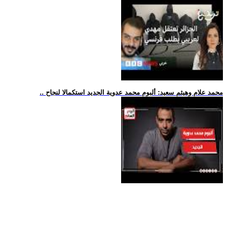
.. محمد علام وهيثم سعيد: ألبوم محمد عدوية الجديد استكمالا لنجاح