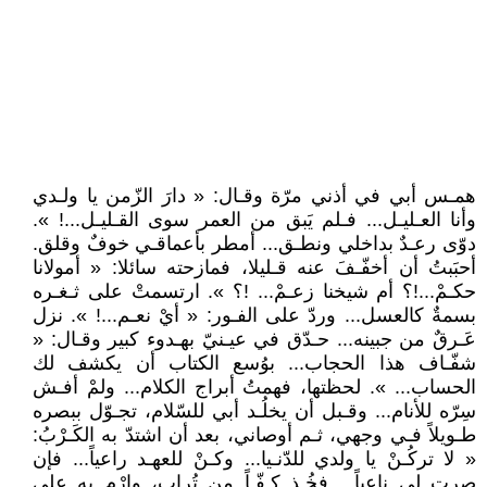
همـس أبي في أذني مرّة وقـال: « دارَ الزّمن يا ولـدي
وأنا العـليـل... فـلم يَبق من العمر سوى القـليـل...! ».
دوّى رعـدٌ بداخلي ونطـق... أمطر بأعماقـي خوفٌ وقلق.
أحبَبتُ أن أخفّـفَ عنه قـليلا، فمازحته سائلا: « أمولانا
حكـمْ...!؟ أم شيخنا زعـمْ... !؟ ». ارتسمتْ على ثـغـره
بسمةٌ كالعسل... وردّ على الفـور: « أيْ نعـم...! ». نزل
عَـرقٌ من جبينه... حـدّق في عيـنيّ بهـدوء كبير وقـال: «
شفّـاف هذا الحجاب... بوُسع الكتاب أن يكشف لك
الحساب... ». لحظتها، فهمتُ أبراج الكلام... ولمْ أفـش
سِرّه للأنام... وقـبل أن يخلُـد أبي للسّلام، تجـوّل ببصره
طـويلاً فـي وجهي، ثـم أوصاني، بعد أن اشتدّ به الكَـرْبُ:
« لا تركُـنْ يا ولدي للدّنـيا... وكـنْ للعهـد راعياً... فإن
صرت لي ناعياً... فخُـذ كـفّـاً من تُراب، وارْم به على