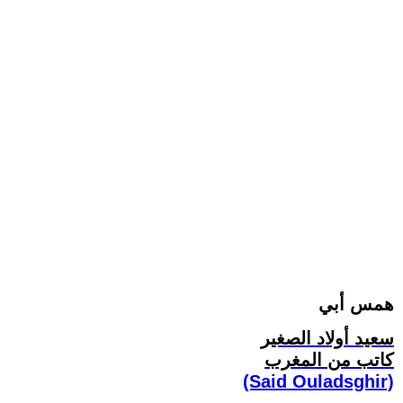
همس أبي
سعيد أولاد الصغير
كاتب من المغرب
(Said Ouladsghir)