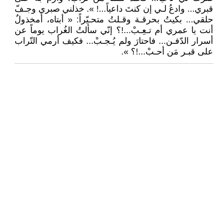
قبري... وادعُ لـي إن كنتَ داعياً...! ». خذلني صبري وجـفّ
حلقي... بكيتُ بحرقـة وقـلتُ متحـيّراً: « أبتاه، أمخذولٌ
أنت يا عمري أم تـعِـبْ...!؟ إنّي سألتُ الغُراب يوماً عن
أسرار الدّفـن... فاحتارَ ولم يُـجـبْ... فكيف أرمي التّراب
على قبـر مَن أحـبْ...!؟ ».