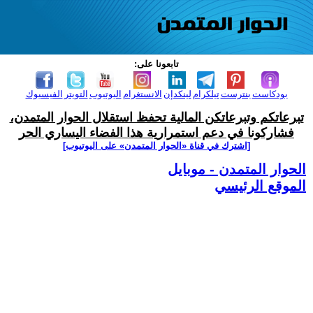
تابعونا على:
بودكاست
بنترست
تيلكرام
لينكدإن
الانستغرام
اليوتيوب
التويتر
الفيسبوك
تبرعاتكم وتبرعاتكن المالية تحفظ استقلال الحوار المتمدن،
فشاركونا في دعم استمرارية هذا الفضاء اليساري الحر
[اشترك في قناة ‫«الحوار المتمدن» على اليوتيوب]
الحوار المتمدن - موبايل
الموقع الرئيسي