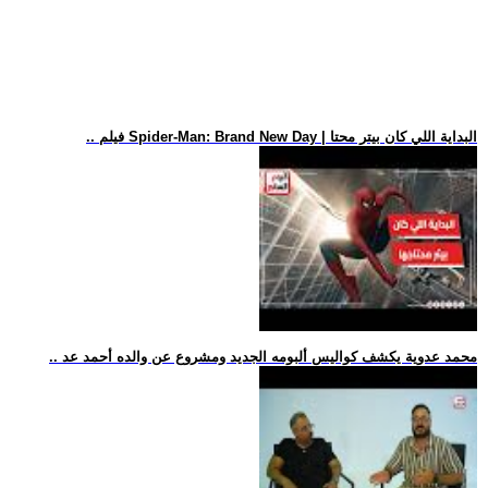
.. فيلم Spider-Man: Brand New Day | البداية اللي كان بيتر محتا
.. محمد عدوية يكشف كواليس ألبومه الجديد ومشروع عن والده أحمد عد