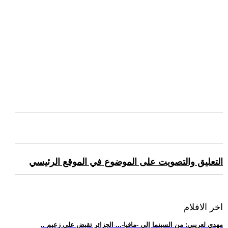
التعليق والتصويت على الموضوع في الموقع الرئيسي
اخر الافلام
.. مهدي لعريبي: من السينما إلى -مافيا-... الجزائر تقبض على زعيم