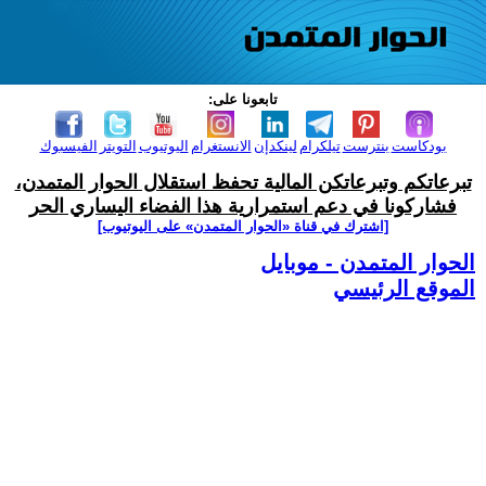
تابعونا على:
بودكاست
بنترست
تيلكرام
لينكدإن
الانستغرام
اليوتيوب
التويتر
الفيسبوك
تبرعاتكم وتبرعاتكن المالية تحفظ استقلال الحوار المتمدن،
فشاركونا في دعم استمرارية هذا الفضاء اليساري الحر
[اشترك في قناة ‫«الحوار المتمدن» على اليوتيوب]
الحوار المتمدن - موبايل
الموقع الرئيسي