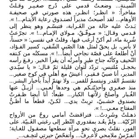
الثّميـنة... وضعـتُ قدمي على دُرج صغـيـر وقـلتُ
مفاخراً: « انظـر؛ انظـر، هذه صورتي في صحيفـة
الأوهام... لقد أصبحتُ مديراً لصنـدوق رعاية الأيتـام...! ».
بَـدتْ عليه حالة من الغَـرابة، فتبسّـم وهو ينظر إلى
قـدمي وقـال: « مـوفّـقٌ، مـولاي الإمـام...! ». تجرّعتُ
شُربة ماء، لم أكنْ أرغب فيها، وقلتُ في نفسي: « حسناً،
لا بأس، بل يحقّ لمثل هذا الصّبي الشّقي، كسير الفـؤاد،
أنْ أطلعهُ على قصّة نجاحي أيضاً...! ». مسكتُه من كـتفه
النّحيف وكأنّه جناح طيرٍ وأمرتُه أن يقرأ الخبر. رفـعَ رأسه
بخجـل مُلتبس، تردّد لثوان قليلة ثمّ قـال: « يا سيّـدي
المدير، أنا صبيّ فـقيـر، أعيشُ مع أهلي في كوخ صغير...
نقتسمُ القَدر ونبتسمُ للقمر... ولا نهتمّ أبداً بأخبار البشر...
منذ صغـري وأحذيّتـكم هي وحدها لُعـبي... أزيـلُ عنها
الغُـبار وأصلحُ زلاّتهـا الكبار... طبعاً؛ أنا أيضا ظـفرتُ
بصندوق خشـبيّ، ترِبتْ يدي... لكـنْ، قطعاً ما أظـنُّ
المفتاح معـي...! ».
ذهـلتُ وشَرِدتُ... فتراقصَتْ أمامي روحٌ من الأرواح
الزّكيّة... ولمْ يعُـد بمقدوري النّظر إلى رغبتي الغَـبيّة. على
الفور، نقلتُ بصري نحو مرآة سطحها مصقـول للغـاية؛
أتفـرّسُ ملامحي لأعـرفْ... وأتفحّصُ حيرتي لتخِـف...