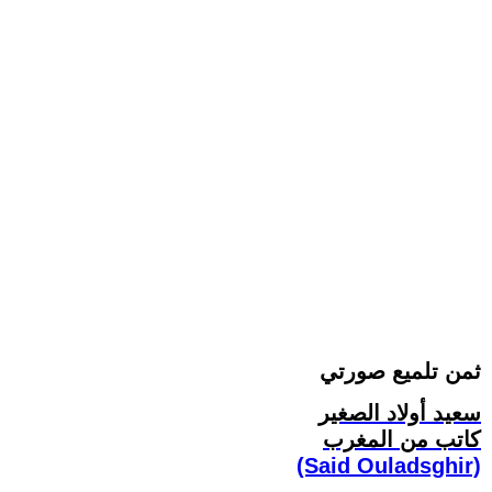
ثمن تلميع صورتي
سعيد أولاد الصغير
كاتب من المغرب
(Said Ouladsghir)