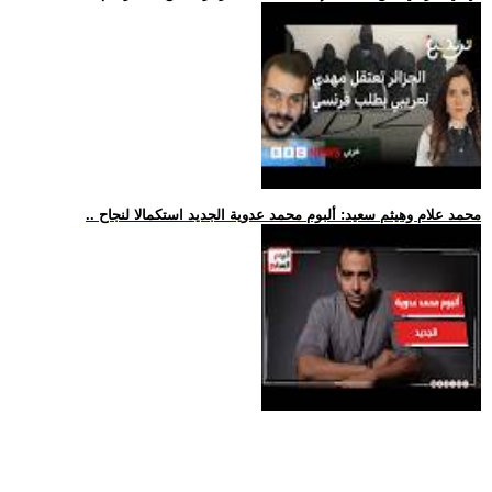
.. محمد علام وهيثم سعيد: ألبوم محمد عدوية الجديد استكمالا لنجاح