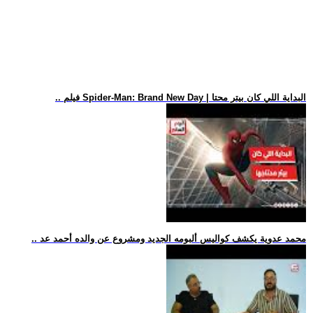
.. فيلم Spider-Man: Brand New Day | البداية اللي كان بيتر محتا
.. محمد عدوية يكشف كواليس ألبومه الجديد ومشروع عن والده أحمد عد