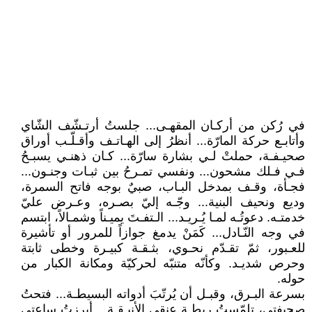
في رُكن من أركـان المقهـى... جلستُ أرتـشّف الشّاي
وأتابـع حركة المارّة... أنظرُ إلى الهـاتـف وأقـلّـب أوراق
صحيـفـة، حملتْ لـي بشارة سارّة... كـان ذهنـي يسبـحُ
فـي فـلك مشحون... ونفسي تمـرحُ بين ثبـات وجنـون...
فجـأة، وقـف بمدخل البـاب، صبيٌ بوجه فاتح السمرة،
وديع ونحيف البنية... وجّـه إليّ بصـره، وعـرض عليّ
خدمتـه. دعوتُـه لمـا يُـريـد... الـتفـتَ يميـناً وشمـالاً، ابتسم
في وجه النّـادل... كَمَنْ يدمغ جوازاً للمرور أو تأشيرة
للعـبور، ثمّ تقـدّم نحـوي، بثـقـة كبيـرة وخطى ثابتة
وحرص شديـد. وكأنّه متنبّه لحركيّة ومكانة الكبار من
حوله.
بسرعة البـرق، وقبـل أن يُرتّبَ أدواته البسيطـة... فتحتُ
صحيفتي، تلمّستُ ربطـة عنقي الأنيـقـة... أبرزتُ ساعتي