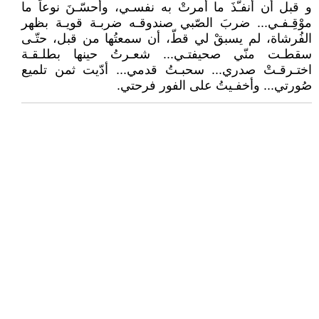
و قبل أن أنفـّذَ ما أمرتْ به نفسـي، وأحسّـنَ نوعاً ما
موْقِـفـي... ضربَ الصّبي صندوقـه ضربـة قويـة بظهر
الفُرشاة، لم يسبقْ لي قطّ، أن سمعتُها من قبل، حتّـى
سقطـت منّي صحيفتـي... شعـرتُ حينها بطلـقـة
اختـرقـتْ صدري... سحبـتُ قدمي... أدّيت ثمن تلميع
صُورتي... وأخفـيتُ على الفور فرحتي.