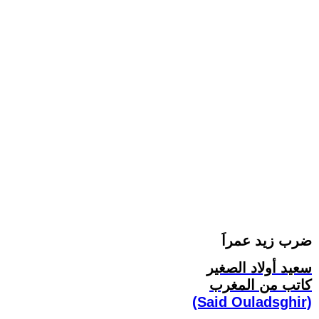
ضرب زيد عمراَ
سعيد أولاد الصغير
كاتب من المغرب
(Said Ouladsghir)