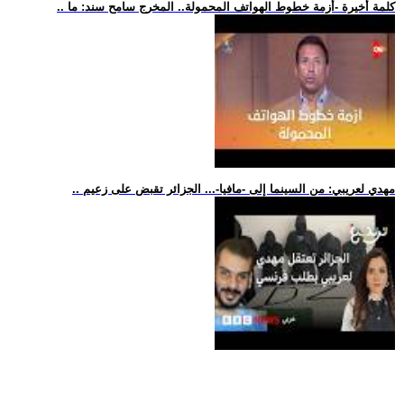
.. كلمة أخيرة -أزمة خطوط الهواتف المحمولة.. المخرج سامح سند: ما
.. مهدي لعريبي: من السينما إلى -مافيا-... الجزائر تقبض على زعيم