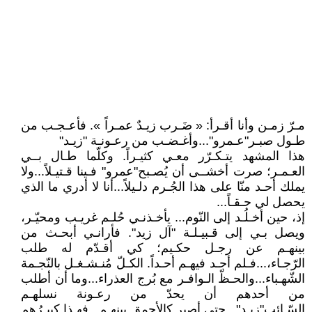
مـرّ زمـن وأنا أقـرأ: « ضَـرب زيـدٌ عمـراً ». فأعـجـب من
طـول صبـر"عـمرو"...وأغـضـب من رعـونـة "زيـد"
هذا المشهد يتـكـرّر معـي كثيـراً. وكلّما طـال بــي
العـمـر؛ صرت أخشــى أن يُصـبح"عمرو" فـينا قـتيـلاً...ولا
يملك أحـد منّا على هذا الجُـرم دلـيلاً...أنا لا أدري ما الذي
يحصل لي حـقـاً...
إذ، حين أخـلُـد إلى النّوم... يأخـذنـي حُلـم غريـب ومحيّـر،
ويصل بـي إلى قـبيـلـة "آل زيد". فأرانـي أبحـث من
بينهـم عن رجـل حكـيم؛ كي أقـدّم له طلب
الرّجـاء،...فـلم أجـد فيهـم أحـداً. الكـلّ مُنـشـغـل بالنّجـمة
الشّهـباء...والحـظّ الـوافـر مع بُرج العذراء...وما أن أطلب
من أحدهم أن يحدّ من رعـونة نسلهـم
السّـائِب"زيـد"...حتى أصير كالأحمق بينهـم...فهـذا كبيـرُهم