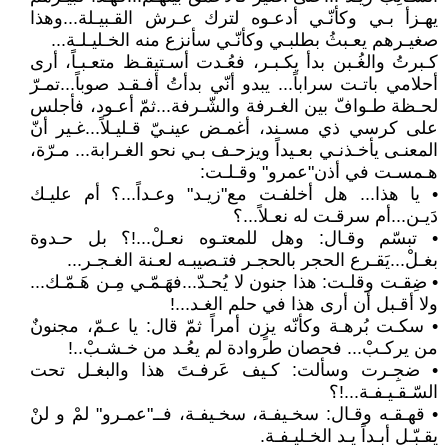
يهـزأ بـي وكأنّـي أدعـوه لترك عـرش القـبيـلة...وهذا
صغيـرهم يعـبثُ بطلبـي وكأنّـي سأنزع منه الخـليـلـة...
كـبرتُ والغُـبن بدأ يكـبـر، فعُـدت أسـتيقـظ متعـبـاً، أرى
أحلامي باتـت سراباً... يبدو أنّي بدأتُ أفـقـد صوباً...تمـرّ
لحـظة طـوافّ بين الغـرفة والشّـرفة...ثمّ أعـود، فأجلس
على كرسي ذي مسـند، أغمـض عينـيّ قـليـلاً...غـير أنّ
المعنـى يأخـذنـي بعـيداً ويزحـف بـي نحو الغـرابة... مـرّة،
هـمسـت في أذن"عمرو" وقـلـت:
• يا هذا... هل أخلفـت مع"زيـد" وعـداً...؟ أم عليـك
دَيـن...أم سرقـت له نعـلاً...؟
• تبسّم وقـال: وهل للمعتـوه نعـلْ...!؟ بل حـدوة
بغـلْ...يَقـرع الحجر بالحجـر فتـصيبـه لعـنة الغـجـر...
• ضِقـت وقلـت: هذا جنون لا يُحـدّ...فهَـمّـي مِـن هَـمّـك...
ولا أقـبل أن أرى هذا في حلم الغـد...!
• سكـت بُرهـة وكأنّه يزٍن أمراً ثمّ قال: يا عـمّ، مجنونٌ
من يركـبْ... فحصان طروادة لم يعُـد من خـشـبْ..!
• ضجِـرت وسألت: كـيف عَرفـتَ هذا والبغـل تحت
السّـقـيـفـة...!؟
• قهـقـه وقـال: سخـيفـة، سخـيفـة، فــ"عمـرو" لمْ و لنْ
يقـبّـل أبـداً يـد الخـليـفـة.