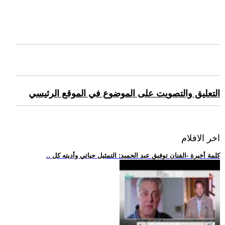
التعليق والتصويت على الموضوع في الموقع الرئيسي
اخر الافلام
.. كلمة أخيرة -الفنان توفيق عبد الحميد: التمثيل حياتي وأديته كل