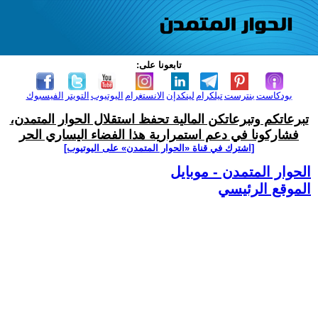
تابعونا على:
بودكاست
بنترست
تيلكرام
لينكدإن
الانستغرام
اليوتيوب
التويتر
الفيسبوك
تبرعاتكم وتبرعاتكن المالية تحفظ استقلال الحوار المتمدن،
فشاركونا في دعم استمرارية هذا الفضاء اليساري الحر
[اشترك في قناة ‫«الحوار المتمدن» على اليوتيوب]
الحوار المتمدن - موبايل
الموقع الرئيسي