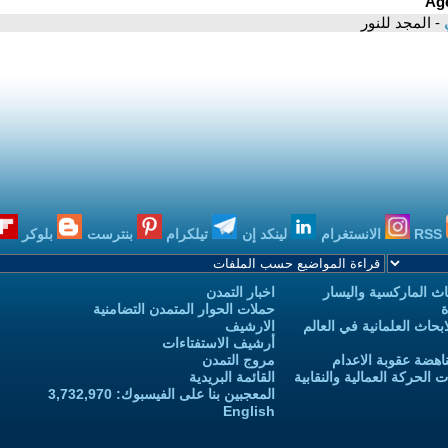
ي
- المجد للنور
RSS
الانستغرام
لينكد إن
تيلكرام
بنترست
بلوكر
ث الماركسية واليسار
اخبار التمدن
ة
حملات الحوار المتمدن التضامنية
حاث العلمانية في العالم
الارشيف
أرشيف الاستفتاءات
اهضة عقوبة الاعدام
مروج التمدن
الحركة العمالية والنقابية
القائمة البريدية
المعجبين بنا على الفيسبوك: 3,732,970
English