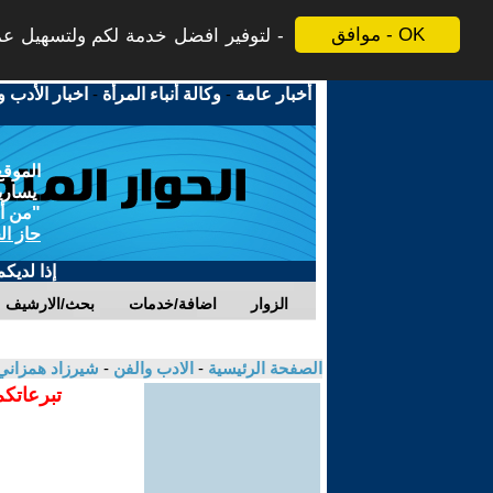
موافق - OK
لتوفير افضل خدمة لكم ولتسهيل عملي
أخبار عامة
-
وكالة أنباء المرأة
-
اخبار الأدب و
الموقع
يسارية
"من أج
حاز ال
إذا لديك
الزوار
اضافة/خدمات
بحث/الارشيف
الصفحة الرئيسية
-
الادب والفن
-
شيرزاد همزان
تبرعاتكم