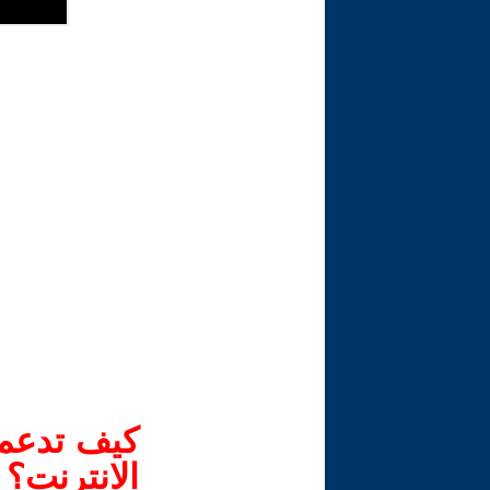
كيف تدعم-
الانترنت؟