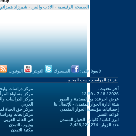
الصفحة الرئيسية
-
الادب والفن
-
شيرزاد همزان
تابعونا على:
الفيسبوك
التويتر
اليوتيوب
أخر تحديث:
مركز دراسات وابحا
2026 / 8 / 7 - 13:59
مركز مساواة المرأ
عرض اخرعدد مع المقدمة و الصور
مركز الدراسات والاب
هيئة ادارة الحوار المتمدن - للإتصال بنا
العربي
إحصائيات مؤسسة الحوار المتمدن
مركز حق الحياة لمن
قواعد النشر
مركزابحاث ودراسات 
ابرز كتاب / كاتبات الحوار المتمدن
في العالم العربي
عدد الزوار: 3,428,220,274
يوتيوب التمدن
مكتبة التمدن