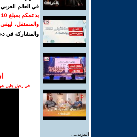
في العالم العربي
ب
والمستقل، ليبقى ص
والمشاركة في دع
ا‫
في رحيل جليل شهبا
المزيد.....