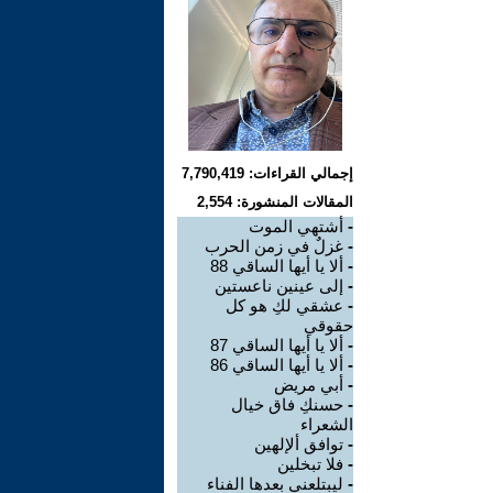
إجمالي القراءات: 7,790,419
المقالات المنشورة: 2,554
-
أشتهي الموت
-
غزلٌ في زمن الحرب
-
ألا يا أيها الساقي 88
-
إلى عينين ناعستين
-
عشقي لكِ هو كل
حقوقي
-
ألا يا أيها الساقي 87
-
ألا يا أيها الساقي 86
-
أبي مريض
-
حسنكِ فاق خيال
الشعراء
-
توافق ألإلهين
-
فلا تبخلين
-
ليبتلعني بعدها الفناء