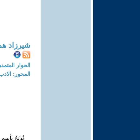
شيرزاد هم
الحوار المتمدن-العدد: 6691 - 20
المحور: الادب
نُذبَحُ بأسم 