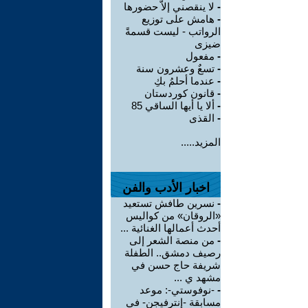
-
لا ينقصني إلاّ حضورها
-
هامش على توزيع
الرواتب - ليست قسمةً
ضيزى
-
مفعول
-
تسعٌ وعشرون سنة
-
عندما أحلمُ بكِ
-
قانون كوردستان
-
ألا يا أيها الساقي 85
-
القذى
المزيد.....
اخبار الأدب والفن
-
نسرين طافش تستعيد
«الروقان» من كواليس
أحدث أعمالها الغنائية ...
-
من منصة الشعر إلى
رصيف دمشق.. الطفلة
شريفة حاج حسن في
مشهد ي ...
-
-نوفوستي-: موعد
مسابقة -إنترفيجن- في