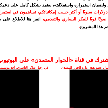
. ولضمان استمراره واستقلاليته، يعتمد بشكل كامل على دعمك
دعمكم بمبلغ 10 دولارات سنويًا أو أكثر حسب إمكانياتكم، تساهمون في استم
وتًا قويًا للفكر اليساري والتقدمي
،
انقر هنا للاطلاع على 
م هذا المشروع
.
شترك في قناة «الحوار المتمدن» على اليوتيوب
ز، عضو هيئة إدارة الحوار المتمدن
في رحيل شاكر الناصري، أحد مؤسسي 