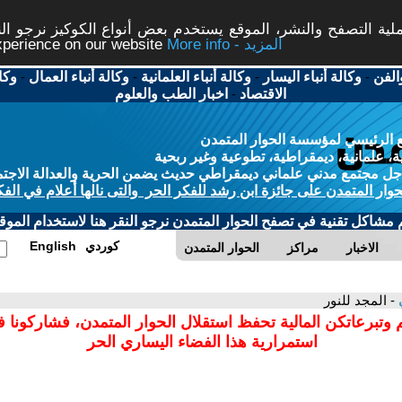
ة التصفح والنشر، الموقع يستخدم بعض أنواع الكوكيز نرجو النق
More info - المزيد
experience on our website
الفن
-
وكالة أنباء اليسار
-
وكالة أنباء العلمانية
-
وكالة أنباء العمال
-
وكا
الاقتصاد
-
اخبار الطب والعلوم
 الرئيسي لمؤسسة الحوار المتمدن
، علمانية، ديمقراطية، تطوعية وغير ربحية
ل مجتمع مدني علماني ديمقراطي حديث يضمن الحرية والعدالة الاجتم
حوار المتمدن على جائزة ابن رشد للفكر الحر والتى نالها أعلام في الفك
م مشاكل تقنية في تصفح الحوار المتمدن نرجو النقر هنا لاستخدام الموقع
كوردي
English
الاخبار
مراكز
الحوار المتمدن
ي
- المجد للنور
 وتبرعاتكن المالية تحفظ استقلال الحوار المتمدن، فشاركونا 
استمرارية هذا الفضاء اليساري الحر