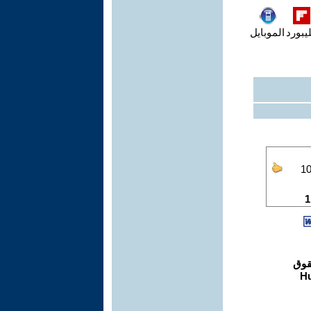
يبورد
الموبايل