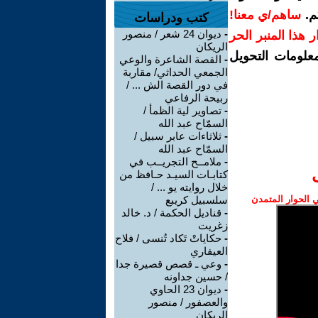
م.
ساهم/ي معنا!
كتب ودراسات
-
ديوان 24 شعر / منصور
رار هذا المنبر الحر
الريكان
معلومات التحويل
-
القصة الشاعرة والوعي
الجمعي الحداثي/ مقاربة
في دور القصة الش ... /
ربيحة الرفاعي
-
تصاوير لية الظمأ /
السمّاح عبد الله
-
ثلاثاءات عابر سبيل /
السمّاح عبد الله
-
ملامــح التجريــب في
كتابـات السيـد حـافظ من
خلال روايته يو ... /
الحوار المتمدن
سلسبيل كريبع
-
قناديل الحكمة / د. خالد
زغريت
-
حكاياتْ تَكاد تُنسى / فلاح
العيفاري
-
وعي ـ قصص قصيرة جدا
/ حسين جداونه
-
ديوان 23 الحاوي
والعصفور / منصور
الريكان