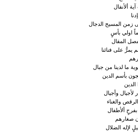
 آية ألأنفال
دنا
 زمن المسيح الدجال
اً اولي بأسٍ
فصل المقال
يمرُّ على فنائنا
رهم
ة ما لدينا من جبال
ون بأسم الدين
الدين
 لأجيال وأجيال
رقص والغناء
فرحٍ ألأطفال
ن صغارهم
ٍ لإله الضلال