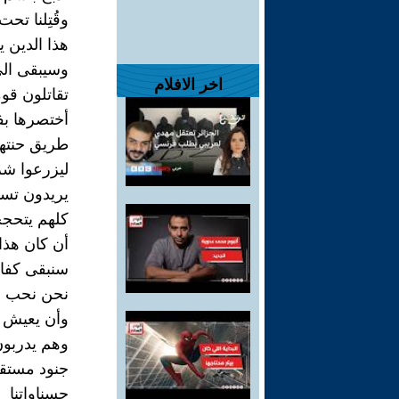
وقُتِلنا تحت
هذا الدين يإ
وسيبقى الى
اخر الافلام
تقاتلون قوم
أختصرها ب
طريق حنتهم 
ليزرعوا ش
يريدون تسوي
كلهم يتحجج
أن كان هذا 
سنبقى كفار
نحن نحب ال
وأن يعيش ب
وهم يدربو
جنود مستقبل
حسناواتنا