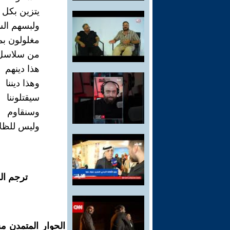
يتزين بكل
ولبسهم الس
مغلولون بم
من سلاسل 
هذا دينهم
وهذا ديننا
سيقتلوننا
وسنقاوم
وليس للظل
ترجم ال
الحوار المتمدن م