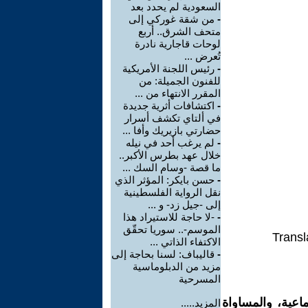
السعودية لم يحدد بعد
-
من شقة غوركي إلى
متحف الشرق.. أربع
لوحات قاجارية نادرة
تُعرض ...
-
رئيس اللجنة الأمريكية
للفنون الجميلة: من
المقرر الانتهاء من ...
-
اكتشافات أثرية جديدة
في ألتاي تكشف أسرار
حضارتي بازيريك وأفا ...
-
لم يرغب أحد في نيله
خلال عهد بطرس الأكبر..
ما قصة -وسام السك ...
-
حسن بايكر: المؤثر الذي
نقل الرواية الفلسطينية
إلى -جيل زد- و ...
-
-لا حاجة للاستيراد هذا
الموسم-.. سوريا تحقّق
Transl
الاكتفاء الذاتي ...
-
قاليباف: لسنا بحاجة إلى
مزيد من الدبلوماسية
المسرحية
اعية، والمساواة
المزيد.....