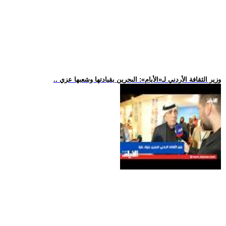
.. وزير الثقافة الأردني لـ«الأيام»: البحرين بقيادتها وشعبها عزي