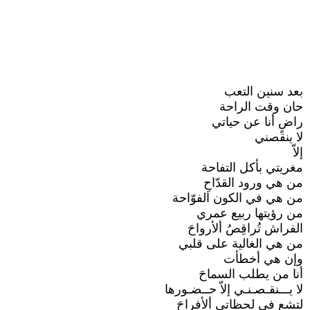
بعد سنين التعب
حان وقت الراحة
راضٍ أنا عن حياتي
لا ينقصني
إلاّ
مغريتي بأكل التفاحة
من هي ورود القدّاحِ
من هي في الكون الفوّاحة
من رؤيتها ربيع عمري
الفراش تُراقِصُ ألأرواحَ
من هي الغالية على قلبي
وإن هي أخطأت
أنا من يطلب السماحَ
لا يـــنقـصـنـي إلاّ حــضـورها
لتشع في لحظاتي ألأفراحَ