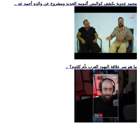
.. محمد عدوية يكشف كواليس ألبومه الجديد ومشروع عن والده أحمد عد
.. ما هو سر علاقة اليهود العرب بأم كلثوم؟