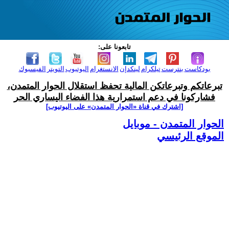
تابعونا على:
بودكاست
بنترست
تيلكرام
لينكدإن
الانستغرام
اليوتيوب
التويتر
الفيسبوك
تبرعاتكم وتبرعاتكن المالية تحفظ استقلال الحوار المتمدن،
فشاركونا في دعم استمرارية هذا الفضاء اليساري الحر
[اشترك في قناة ‫«الحوار المتمدن» على اليوتيوب]
الحوار المتمدن - موبايل
الموقع الرئيسي