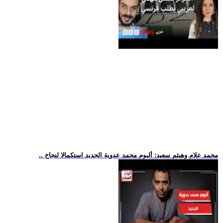
.. محمد علام وهيثم سعيد: ألبوم محمد عدوية الجديد استكمالا لنجاح