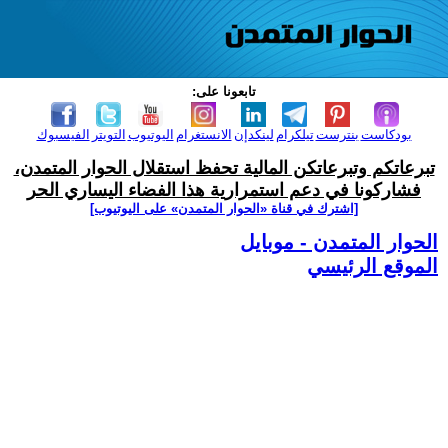
تابعونا على:
بودكاست
بنترست
تيلكرام
لينكدإن
الانستغرام
اليوتيوب
التويتر
الفيسبوك
تبرعاتكم وتبرعاتكن المالية تحفظ استقلال الحوار المتمدن،
فشاركونا في دعم استمرارية هذا الفضاء اليساري الحر
[اشترك في قناة ‫«الحوار المتمدن» على اليوتيوب]
الحوار المتمدن - موبايل
الموقع الرئيسي