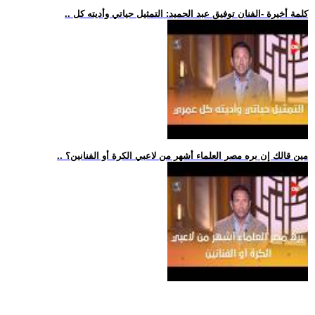
.. كلمة أخيرة -الفنان توفيق عبد الحميد: التمثيل حياتي وأديته كل
.. مين قالك إن بره مصر العلماء أشهر من لاعبي الكرة أو الفنانين؟