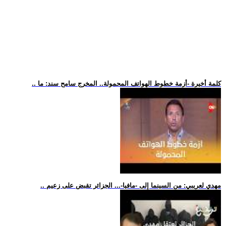
.. كلمة أخيرة -أزمة خطوط الهواتف المحمولة.. المخرج سامح سند: ما
.. مهدي لعريبي: من السينما إلى -مافيا-... الجزائر تقبض على زعيم