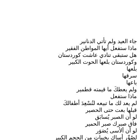
جاء العيد ولم تأتي الدنانير
ماذا ستفعل أيها المواطن الفقير
هل ستبقى تنادي عاشت كوردستان
وكوردستان بلعها الحوت الكبير
بلعها
سرقها
باعها
ولم يعطكَ ما قيمته قطمير
ماذا ستفعل
لم يعد لك ما تبيعه لتُسْعِدَ أطفالكَ
قبلها بعت حتى الحصير
لو أن الصبر يُسابَق
فاق صبرك صبر الحمير
لو أن ألأسى يُصَوَر
لصُوِّر أساك بخيباتٍ من الحجم الكبير