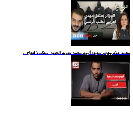
.. محمد علام وهيثم سعيد: ألبوم محمد عدوية الجديد استكمالا لنجاح