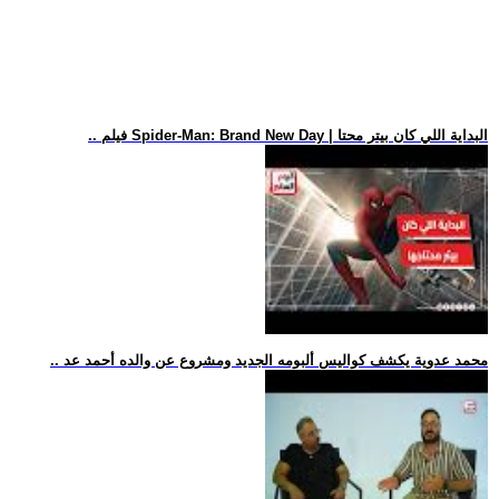
.. فيلم Spider-Man: Brand New Day | البداية اللي كان بيتر محتا
.. محمد عدوية يكشف كواليس ألبومه الجديد ومشروع عن والده أحمد عد