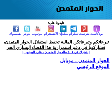
تابعونا على:
بودكاست
بنترست
تيلكرام
لينكدإن
الانستغرام
اليوتيوب
التويتر
الفيسبوك
تبرعاتكم وتبرعاتكن المالية تحفظ استقلال الحوار المتمدن،
فشاركونا في دعم استمرارية هذا الفضاء اليساري الحر
[اشترك في قناة ‫«الحوار المتمدن» على اليوتيوب]
الحوار المتمدن - موبايل
الموقع الرئيسي