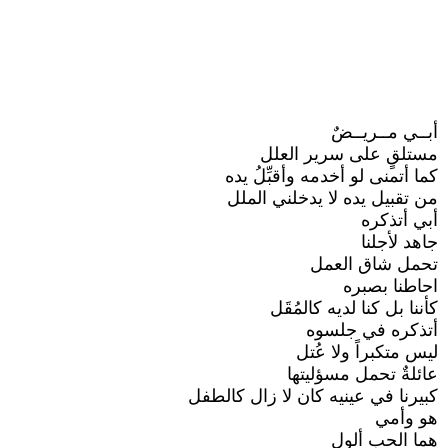
أبــي مــريــضٌ
مستلقٍ على سرير العلل
كما أتمنى لو أخدمه وأقبِّلُ يده
من تقبيل يده لا يدخلني الملل
أبي أتذكره
جاهد لأجلنا
تحمل شاق العمل
احاطنا بصبره
كأننا بل كنا لديه كالمُقَل
أتذكره في جلسوه
ليس متكبراً ولا عُتل
عائلةٌ تحمل مسؤليتها
كبيرنا في عينيه كان لا زال كالطفل
هو وأمي
هما الحب ألول