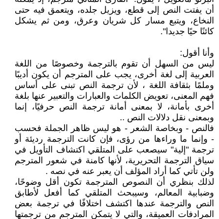
أن يفتت النص إلى قطع، ويزيل جلده، ويتعمق فيه حتى
النخاع، ويتبع مسار كل شريان وعرق، ومن ثم يشكل
كائنًا حيًا جديدا".
وأنا أقول:
ليس من السهل أن تقوم بالترجمة وخصوصًا من اللغة
العربية إلى لغة أخرى، يجب على المترجم أن يكون أديبًا
وملمًا بثقافة اللغة ، لأن ترجمة النص تبنى على أساس
فهم المعنى، تعويض الكلمات والعبارات والتعبير عنها بلغة
أخرى بأمانة، لا بمعنى أمانة ترجمة النص حرفيًا، إنما
وبمعنى نقل دلالات النص ..
فالنص - وبخاصة الشعر - هو ليس ظاهر الجملة فحسب
- وإنما ما وراءها من رؤى، فإن كانت الترجمة رديئة أو
ترجمة "إلية" سيصعب على المتلقي اكتشاف التأويل في
سياق الترجمة التحريرية، لأنها كامنة في شعور المترجم
ولن تأتي كما أراد المؤلف أن يعبر عنه في نصه .
لذلك بنظري أن النصوص المترجمة تكون أقل وضوحًا،
وضبابية المعالم، وسيبحث المتلقي كما أفعل لأطابق
النص والترجمة عندها اكتشف اختلافًا في ترجمة بعض
المرادفات العميقة، والتي لا يتمكن المترجم من ترجمتها