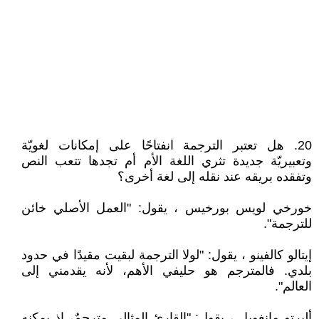
20. هل تعتبر الترجمة انفتاحًا على إمكانات لغويّة
وتعبيريّة جديدة تثري اللغة الأم أم تجدها تتعب النص
وتفقده بريقه عند نقله إلى لغة أخرى؟
خورخي لويس بورخيس ، يقول: "العمل الأصلي خائن
للترجمة".
إيتالو كالفينو ، يقول: "لولا الترجمة لبقيت مقيدًا في حدود
بلدي. فالمترجم هو حليفي الأهم، لأنه يقدمني إلى
العالم".
ألبرتو مانغويل ، يقول: "القارئ المثالي مترجمٌ، إذ يمكنه