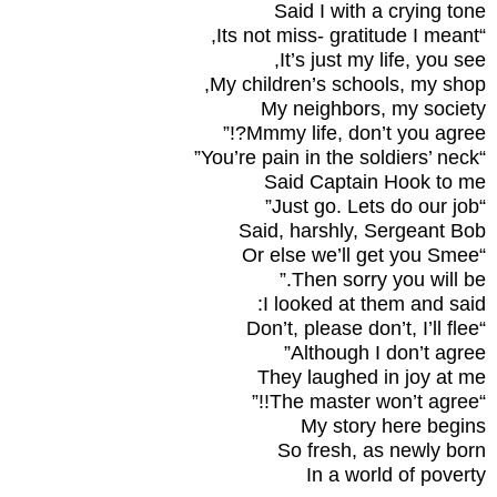
Said I with a crying tone
“Its not miss- gratitude I meant,
It’s just my life, you see,
My children’s schools, my shop,
My neighbors, my society
Mmmy life, don’t you agree?!”
“You’re pain in the soldiers’ neck”
Said Captain Hook to me
“Just go. Lets do our job”
Said, harshly, Sergeant Bob
“Or else we’ll get you Smee
Then sorry you will be.”
I looked at them and said:
“Don’t, please don’t, I’ll flee
Although I don’t agree”
They laughed in joy at me
“The master won’t agree!!”
My story here begins
So fresh, as newly born
In a world of poverty