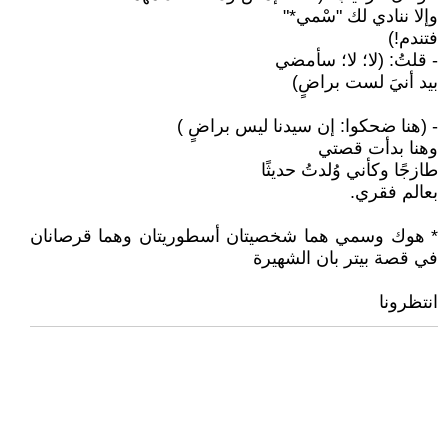
وإلا ننادي لك "سْمي*"
فتندم!)
- قلتُ: (لا؛ لا؛ سأمضي
بيد أنيَ لست براضٍ)
- (هنا ضحكوا: إن سيدنا ليس براضٍ )
وهنا بدأت قصتي
طازجًا وكأني وُلدتُ حديثًا
بعالم فقري.
* هوك وسمي هما شخصيتان أسطوريتان وهما قرصانان
في قصة بيتر بان الشهيرة
انتظرونا