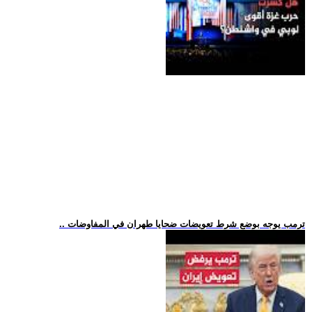
.. ترمب يوجه بوضع شرط تعويضات ضحايا طهران في المفاوضات