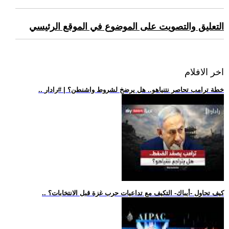
التعليق والتصويت على الموضوع في الموقع الرئيسي
اخر الافلام
.. خطة ترامب تحاصر نتنياهو.. هل يرضخ لشروط واشنطن؟ | #رادار
.. كيف تحاول -أيباك- التكيف مع تداعيات حرب غزة قبل الانتخابات؟