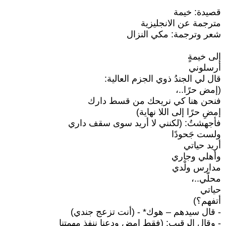
قصيدة: خيمة
مترجمة عن الانجليزية
شعر وترجمة: مكي النزال
إلى خيمةٍ
أرسلوني
قال لي الجندُ ذوي الجزم العالية:
(إمض حرًا..،
فنحن هنا كي نريحك من قسط دارك
إمضِ حرًا إلى اللا نهاية)
فأجهشتُ: (لكنني لا أريد سوى سقف داري
ولست جَحودًا
أريد حياتي
وأهلي وجاري
مدارس ولْدي
محلّي..،
حياتي
أتفهم؟)
- قال سيدهم – هوك* - (أنت تزعج جندي)
- وقال الرقيب: (فقط إمض ودعنا ننفذ مهمتنا