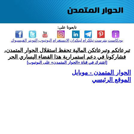
تابعونا على:
بودكاست
بنترست
تيلكرام
لينكدإن
الانستغرام
اليوتيوب
التويتر
الفيسبوك
تبرعاتكم وتبرعاتكن المالية تحفظ استقلال الحوار المتمدن،
فشاركونا في دعم استمرارية هذا الفضاء اليساري الحر
[اشترك في قناة ‫«الحوار المتمدن» على اليوتيوب]
الحوار المتمدن - موبايل
الموقع الرئيسي