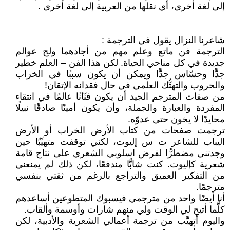
إلى لغة أخرى، أي نقلها من العربية إلى لغة أخرى .
شاعرنا النزال يقول في الترجمة :
الترجمة فن ماتع وعلم مهم من أجادهما ولج عوالم
جديدة في كل مناحي الحياة. لكن هذا الفن – العلم خطير
جدًّا وحسّاس جدًّا ويمكن أن يكون سببًا في الخراب
والحروب والتهتُّك العلمي في حال فقدانه الإتقان!
من صفات المترجم الجيد أن يكون فنّانًا عالمًا في انتقاء
المفردة والعبارة والجملة، وأن يكون أمينًا صادقًا نبيلًا
محايدًا لا يخون حتى عدوّه.
ترجمت صفحات من كتاب الأرض الخراب أو الأرض
اليباب للشاعر ت س إليوت، لكني توقفت متهيِّبًا حين
وجدتني مضطرًّا لفرض اسلوبي الشعري على نتاج قامة
شعرية كإليوت. كنت شابًّا مندفعًا، لكن ذلك لم يمنعني
من التفكير العميق والتراجع بالرغم من ثقتي بنفسي
مترجمًا.
أنا أيضًا واحد من مترجمي فيسبوك المتطوعين أساعدهم
كلَّما أتيح لي الوقت ولي منهم شارات وأوسمة وألقاب.
واليوم أتهيَّب من ترجمة أعمالي الشعرية والأدبية، لكن