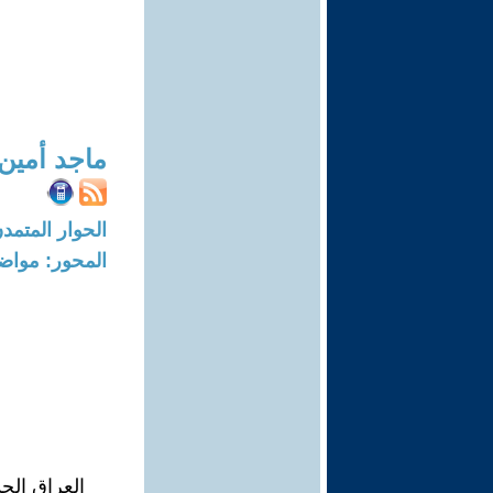
ماجد أمين
الحوار المتمدن-العدد: 6658 - 20
المحور: مواض
العراق الحد