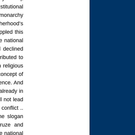
titutional
monarchy ..
herhood’s
ppled this
 national
d declined
ributed to
 religious
concept of
rgence. And
 already in
ll not lead
conflict ..
the slogan
Druze and
he national