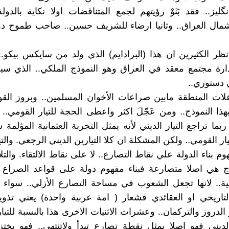
گليز.. فقد بَنَوْ رؤيتهم لجمع المتناقضات اولا نكاية بالدولة
شمال العراق.. وثانيا ارضاء للشريف حسين.. صاحب طموح دو
ر الكثيرين ان هذا (البرادايم) الذي ولد من سايكس بيكو..
ارة مجتمع معقد في العراق وهو النموذج الملكي.. الذي سي
 دستوري..
علات المنطقة مابين صراعات الأخوان المسلمين.. وبروز القو
ذا النموذج.. ومن عَجّلَ اكثر واعطى الحجة للتيار القومي.
ما تراجع التيار الديني لأنه يمثل التجربة العثمانية المؤلمة 
ار القومي.. ولكن المشكلة ان كلا التيارين الديني الرجعي. والت
وم بناء الدولة علي نقاط التصارع.. لا على نقاط الالتقاء. والتل
ج هي اصلا متصارعة فبناء مفهوم دولة على قواعد الصراع
لية.. لانها تجعل الشعوب في مساحة التصارع الأزلي.. سواء
تاريخي او العقائدي فشعار ( امة عربية واحدة) يعني تذوي
 الدروز والتركمان.. وعشرات الاثنيات الاخرى هذا بالنسبة للتيا
 الديني فهو اصلا يمثل نقطة تصارع تبدأ ولاتنتهي.. فهو يخ