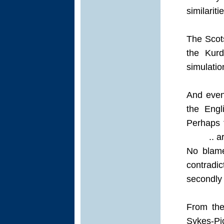
similarit
The Scot
the Kurd
simulatio
And even 
the Engl
Perhaps t
ar
No blame 
contradic
secondly 
From the
Sykes-Pic