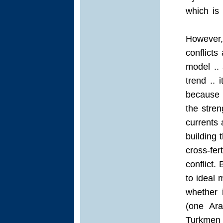
which is 
However,
conflicts
model ..
trend .. 
because i
the stren
currents 
building 
cross-fer
conflict. 
to ideal 
whether i
(one Ara
Turkmen .