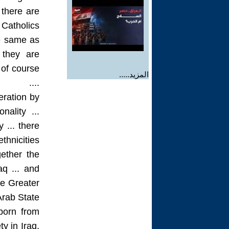
 there are
tholics ...
he same as
 they are
 of course
المزيد.....
....
eration by
ality ...
 ... there
nicities ..
gether the
aq ... and
he Greater
rab State ..
born from
y in Iraq,