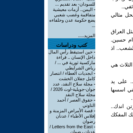
للسودان- بعد تقديم ...
ئفي..
-
اليمن.. أزمات معيشية
كحل مثالي
متفاقمة وغضب شعبي
يضع حكومة عدن وحلفاءه
...
ثل العراق
المزيد.....
ام حسين.
كتب ودراسات
لشعب.. اذ
-
حين استيقظ رأس المال
داخل الإنسان .. قراءة
ماركسية ثورية في ... /
الثلاث هي
رياض الشرايطي
-
ابجديات العطاء / انتصار
كامل جفلان الخشت
.. على يد
-
مجلة سلاح النقد، عدد
لتي اسسها
جوان-جويلية-اوت 2026 /
مجلة سلاح النقد
-
حقوق العصر / أحمد
التاوتي
ن اندك..
-
قصة الأمراض المزمنة و
يك المفكك
إفلاس الأطباء / عدنان
رضوان
Letters from the East /
-
عدنان رضوان