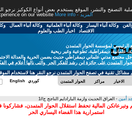
ة التصفح والنشر، الموقع يستخدم بعض أنواع الكوكيز نرجو النق
More info - المزيد
experience on our website
الفن
-
وكالة أنباء اليسار
-
وكالة أنباء العلمانية
-
وكالة أنباء العمال
-
وكا
الاقتصاد
-
اخبار الطب والعلوم
 الرئيسي لمؤسسة الحوار المتمدن
، علمانية، ديمقراطية، تطوعية وغير ربحية
ل مجتمع مدني علماني ديمقراطي حديث يضمن الحرية والعدالة الاجتم
حوار المتمدن على جائزة ابن رشد للفكر الحر والتى نالها أعلام في الفك
م مشاكل تقنية في تصفح الحوار المتمدن نرجو النقر هنا لاستخدام الموقع
كوردي
English
الاخبار
مراكز
الحوار المتمدن
د أمين
- العراق الحديث وازمة البارادايم الناجح ج//1
 وتبرعاتكن المالية تحفظ استقلال الحوار المتمدن، فشاركونا 
استمرارية هذا الفضاء اليساري الحر