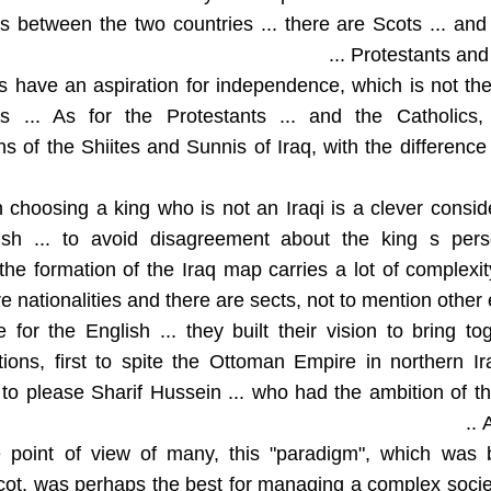
ies between the two countries ... there are Scots ... and
Protestants and Ca
s have an aspiration for independence, which is not t
s ... As for the Protestants ... and the Catholics,
ns of the Shiites and Sunnis of Iraq, with the difference
choosing a king who is not an Iraqi is a clever consid
ish ... to avoid disagreement about the king s person
he formation of the Iraq map carries a lot of complexity
e nationalities and there are sects, not to mention other eth
for the English ... they built their vision to bring to
tions, first to spite the Ottoman Empire in northern Ir
to please Sharif Hussein ... who had the ambition of t
A
 point of view of many, this "paradigm", which was 
ot, was perhaps the best for managing a complex societ