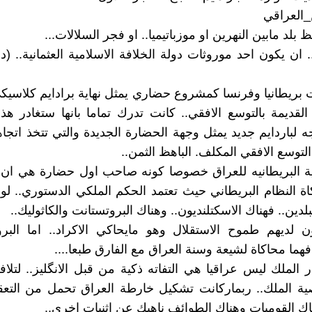
_العراقي
لد مابين النهرين او موزباتيميا.. او فجر السلالات...
. ان يكون احد موروثات دولة الخلافة الاسلامية العثمانية.. (د
 بريطانيا وفرنسا كمشروع حضاري يمثل نهاية برادايم كلاسي
لقديمة بالتوسع الافقي.. كانت تدرك تماما بانها ستغادر هذ
ه لباردايم جديد يمثل وجهة الحضارة الجديدة والتي تتخذ اتجاها
لتوسع الافقي المكلف. الباهظ الثمن..
ة البريطانيه للعراق خصوصا كونه صاحب اول حضارة هي ان ت
اة النظام البريطاني حيث تعتمد الحكم الملكي الدستوري.. لو
بلدين.. فهناك الاسكتلنديون.. وهناك البروتستانت والكاثوليك..
ون لديهم طموح الاستقلال وهو مايحاكي الاكراد.. اما البرو
فهما محاكاة لشيعة وسنة العراق مع الفارق طبعا....
ر الملك ليس عراقيا هي التفاته ذكية من قبل الانگليز.. لتلا
 الملك.. ربماركانت تشكيل خارطة العراق تحمل من التعق
ناك القوميات وهناك الطوائف ناهيك عن اثنيات اخرى..