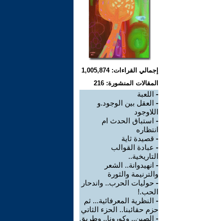
إجمالي القراءات: 1,005,874
المقالات المنشورة: 216
-
اللعبة
-
العقل بين الوجود.و
اللاوجود
-
استباق الحدث ام
انتظاره
-
قصيدة ثاية
-
عبادة القوالب
التاريخية..
-
انهيدوانة.. الشعر
والترنيمة والثورة
-
حوليات الحرب.. واندحار
الحب.!
-
النظرية المعرفائية... ثم
حزم حقائبنا.. الحزء الثاتي
-
الصين.. وكورونا.. وطريق