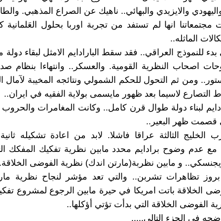
ليهودي والايزيدي والبهائي.. ناهيك عن الصراع المذهبي. والطا
مجتمعاتنا انها لم تستفد من تجربة اوربا بحلول العَلمانية 
الات الماثله..
دء للنموذج العراقي.. فقد سقط البارادايم الامثل لبقاء دولة م
ات اصحاب النظرية القومية. والعسكر.. وانتهاءا بنظام صد
تور.. ومن ثم التحول للحكم الشمولي ونتائجه المخيبة لآمال ا
ط التصارع لاسيما بعد ظهور مايسمى بولاية الفقيه في ايران..
رادايم لبناء دولة طوال قرن كامل.. وكانت المغامرات والحروب 
 قصمت ظهر البعير..
الخليج الثالثة عراقا فاشلا. لابد من اعادة تشكيله ثانية
. مع عدم وضوح برادايم محدد مابين نظرية تفكيك المفكك ا
جنسكي.. و مابين نظربة(مارتن اندك) نظرية الفوضى الخلاقة..
 بروز تظاهرات تشربن.. والتي تعد مؤشر لنجاح نظرية مارت
ضى الخلاقة باتت امريكا في حيرة مابين الرجوع لمشروع تفك
ة الفوضى الخلاقة التي بدأت تؤتي أؤكلها..
حه في الجزء التالي.....