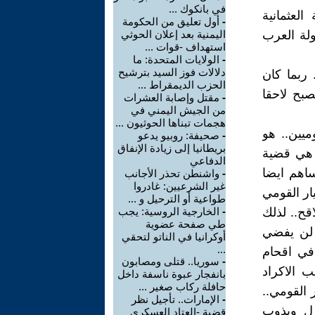
في بانكوك ...
 العثمانية
-
أول تعليق من الحكومة
لة العرب
اليمنية بعد إعلان الحوثي
استهداف -قوات ...
-
الولايات المتحدة: ما
دلالات فوز السيد بترشيح
 ربما كان
الحزب الديمقراط ...
صبح لاحقا
-
مقتل وإصابة العشرات
من الجيش اليمني في
هجمات تبناها الحوثيون ...
ميين.. هو
-
صحيفة: روبيو يدعو
بريطانيا إلى زيادة الإنفاق
. هي قضية
الدفاعي
ساهم ايضا
-
واشنطن تحذر الأجانب
غير الشرعيين: غادروا
يار القومي
طواعية أو الترحيل و ...
اقح.. لذلك
-
الخارجية الروسية: يجب
طي صفحة عضوية
 لن يفضي
أوكرانيا في الناتو لتحقي
...
 في اقحام
-
سوريا.. قتلى ومصابون
ب الاكراد
بانفجار عبوة ناسفة داخل
حافلة ركاب صغير ...
ر القومي..
-
الإمارات.. تأجيل نظر
تزل ويذوب
قضية -العتاد العسكري