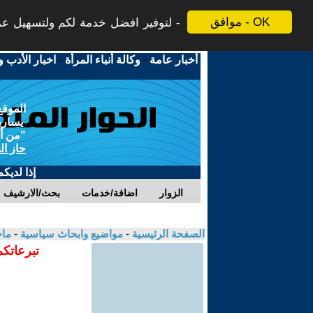
موافق - OK
لتوفير افضل خدمة لكم ولتسهيل عملي
أخبار عامة
-
وكالة أنباء المرأة
-
اخبار الأدب و
الموقع
يسارية
"من أج
حاز ال
إذا لديك
الزوار
اضافة/خدمات
بحث/الارشيف
الصفحة الرئيسية
-
مواضيع وابحاث سياسية
-
ماج
تبرعاتكم