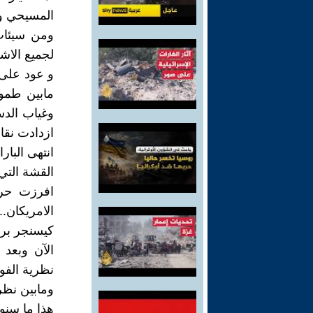
المسيحي وا
ومن سيئات 
لجميع الاشك
و عود على ب
مابين طموح
وغياب الدس
ازدادت نقا
انتهى البا
القشة التي
افرزت حرب 
الامريكان.
كيسنجر بري
الآن وبعد
نظرية الفو
ومابين نظري
هذا ما سنوض