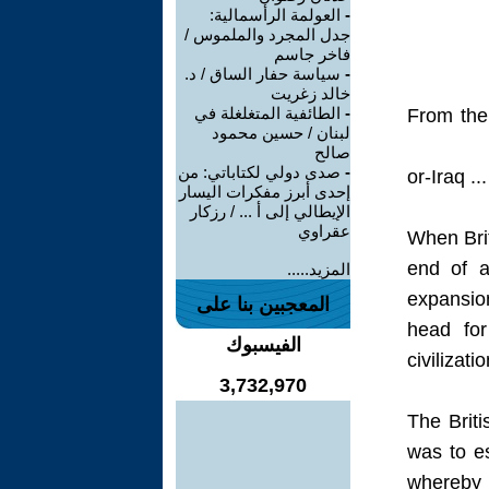
-
العولمة الرأسمالية:
جدل المجرد والملموس /
فاخر جاسم
-
سياسة حفار الساق / د.
خالد زغريت
-
الطائفية المتغلغلة في
From the 
لبنان / حسين محمود
صالح
-
صدى دولي لكتاباتي: من
´-or-Iraq
إحدى أبرز مفكرات اليسار
الإيطالي إلى أ ... / رزكار
عقراوي
When Brit
end of a 
المزيد.....
expansion
المعجبين بنا على
head for
الفيسبوك
civilizati
3,732,970
The Briti
was to es
whereby 