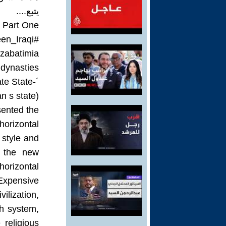
يتبع....
. Part One
#MajidAmeen_Iraqi
ozabatimia
ynasties ...
ate State
 s state) ..
sented the
horizontal
 style and
f the new
 horizontal
xpensive ..
vilization,
sh system,
 religious