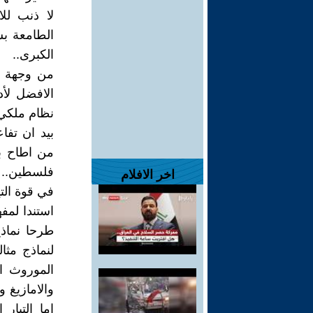
لا ذنب للان
الطامعة ب
الكبرى..
من وجهة نظ
الافضل لأد
نظام ملكي
بيد ان تفا
من اطاح به
فلسطين.. رب
اخر الافلام
في قوة التي
استندا لمفه
طرحا نماذ
لنماذج مثا
الموروث ال
والامازيغ و
اما التيار