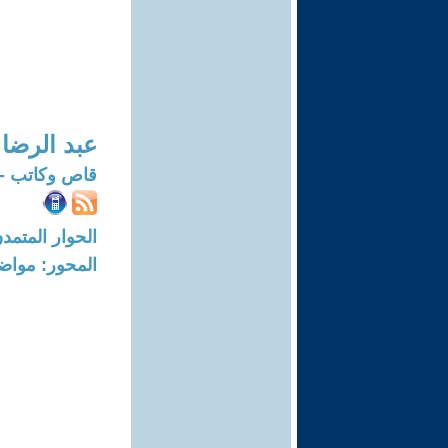
عبد الرضا 
قاص وكاتب - م
الحوار المتمدن-العدد: 6658 - 20
المحور: مواض