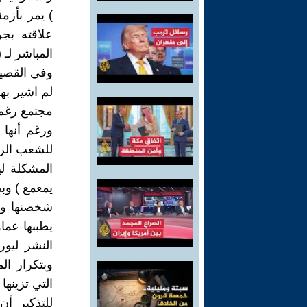
) يمر بأزم
علاقته بج
المباشر لـ 
وفي القصيدة
لم اشير به
مجتمع رغم ا
ورغم أنها 
للشعب الر
المشكلة ل
يمعمع ) وب
شخصنها واخ
يطببها عما
النشر ليور
وبتكرار ا
التي تزينها
للتذكير أ