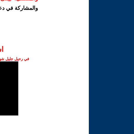
والمشاركة في دع
ا‫
في رحيل جليل شهبا