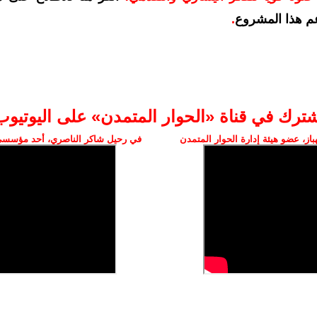
م هذا المشروع
.
شترك في قناة «الحوار المتمدن» على اليوتيوب
ز، عضو هيئة إدارة الحوار المتمدن
في رحيل شاكر الناصري، أحد مؤسسي 