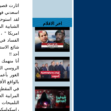
اثارت قصيدت
اسعدني فهو
لقد استوح
اخر الافلام
الشبابية ا
امريكا " 
الفساد في 
شائع الاست
أحد !!
أنا منهمك 
الروسي الع
الغور بأعم
بالواقع الأ
في المقطع 
المرابية الع
التلميحات 
راسكولنيكو