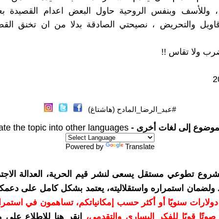
، وللأسف وبنفس الروحية حاول البعض اعدام القصيدة بع
أقاويل والتحريض ، نصيحتي الصادقة بدلا من ان تخنق القص
ضرب ولا تقاس !!
2
#عبد_الرضا_المادح (هاشتاغ)
موضوع إلى لغات أخرى -
ate the topic into other languages
Powered by
Translate
شروع تطوعي مستقل يسعى لنشر قيم الحرية، العدالة الاجتم
. ولضمان استمراره واستقلاليته، يعتمد بشكل كامل على دعمك
دعمكم بمبلغ 10 دولارات سنويًا أو أكثر حسب إمكانياتكم، تساهمون في استم
وتًا قويًا للفكر اليساري والتقدمي
،
انقر هنا للاطلاع على 