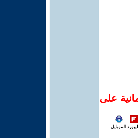
انية على
يبورد
الموبايل