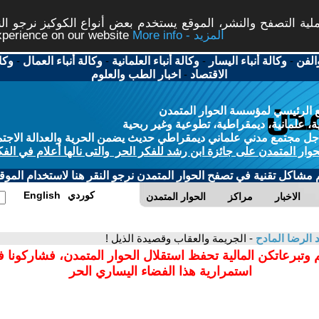
ة التصفح والنشر، الموقع يستخدم بعض أنواع الكوكيز نرجو النق
More info - المزيد
experience on our website
الفن
-
وكالة أنباء اليسار
-
وكالة أنباء العلمانية
-
وكالة أنباء العمال
-
وكا
الاقتصاد
-
اخبار الطب والعلوم
 الرئيسي لمؤسسة الحوار المتمدن
، علمانية، ديمقراطية، تطوعية وغير ربحية
ل مجتمع مدني علماني ديمقراطي حديث يضمن الحرية والعدالة الاجتم
حوار المتمدن على جائزة ابن رشد للفكر الحر والتى نالها أعلام في الفك
م مشاكل تقنية في تصفح الحوار المتمدن نرجو النقر هنا لاستخدام الموقع
كوردي
English
الاخبار
مراكز
الحوار المتمدن
 الرضا المادح
- الجريمة والعقاب وقصيدة الذيل !
 وتبرعاتكن المالية تحفظ استقلال الحوار المتمدن، فشاركونا 
استمرارية هذا الفضاء اليساري الحر