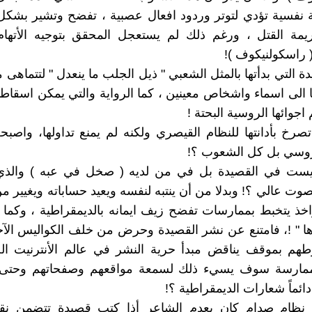
ة نفسية تؤدي لتوتر وردود افعال عصبية ، تفضح وتشير بشك
ريمة القتل ، ورغم ذلك لم يستعجل المحقق بتوجيه الأتها
( راسكولنيكوف )!
 التي بدأتها بالمثل الشعبي " ذيل الجلب ما ينعدل " لتتماهى م
ا الى اسماء واشخاص معينين ، كما الرواية والتي يمكن اسقاط
جوائها الروسية البحتة !
تصرخ بأدانتها للنظام القيصري ولكنه لم يمنع تداولها، واص
وسي بل كل الشعوب ؟!
يست في القصيدة بل في من لديه ( صخل في عبه ) والذي
صوت عالي ؟! وبدلا من أن ينتبه لنفسه ويعيد حساباته ويغيير م
ذ يتخبط بممارسات تفضح زيف ايمانه بالديمقراطية ، وكما ي
ها " !، فامتنع عن نشر القصيدة وحرض من خلف الكواليس الآ
طهم بموقف يناقض مبدأ حرية النشر في عالم الأنترنيت الح
لممارسة سوف يسيء ذلك لسمعة مواقعهم وصفحاتهم وحتى ا
 دائماً شعارات الديمقراطية ؟!
ن نظام صدام كان يعدم الشاعر أذا كتب قصيدة تتضمن نق