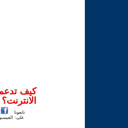
كيف تدعم-
الانترنت؟
تابعونا
على:
الفيسب