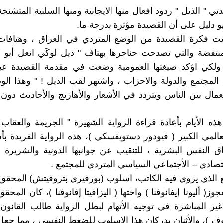
ي " الذيل " ردود افعال منها الايجابية ومنها السلبية المتشنجة
 دليل على أن القصيدة مؤثرة بدرجة ما.
يت فكرة القصيدة من الوضع المتردي في العراق ، وهتافات 
لمنتفضة والتي تصدحت حناجرها بهتاف " ذيل لوكَي انعل أبو اي
، ولكي اؤكد صيغتها العمومية وضعت في مقدمة القصيدة عبا
المجتمع والدولة والاحزاب ، واشتهر لقب الذيل ! " وهذا ا
عمال بين الناس ويتردد في الأشعار والأهازيج والأحاديث د
هذه الأيام بأعادة قراءة الرواية الشهيرة " الجريمة والعقاب 
المي الكبير ( فيودور دستويفسكي )، هذه الرواية الفريدة بأ
اق النفس البشرية ، للتنقيب عن جوانبها الدونية والشريرة
قتصادي – الأجتماعي السياسي المتردي للمجتمع .
الذي يروي فيه الكاتب، اسلوب (بورفيري بتروفيتش) المحقق
جوز( أليونا إيفانوفنا ) واختها ( اليزافيتا إفانوفنا )، كان المحق
غير المباشرة في توجيه الأتهام لبطل الرواية طالب القانون
ف )، والأثنان يدركان هذا الاسلوب للضغط النفسي ، مما جعل