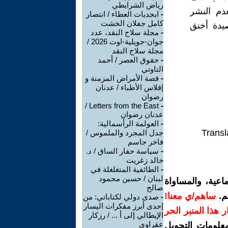
رياض الشرايطي
دم النشر
-
ابجديات العطاء / انتصار
كامل جفلان الخشت
يدة أخنق
-
مجلة سلاح النقد، عدد
جوان-جويلية-اوت 2026 /
مجلة سلاح النقد
-
حقوق العصر / أحمد
التاوتي
-
قصة الأمراض المزمنة و
إفلاس الأطباء / عدنان
رضوان
Letters from the East /
-
عدنان رضوان
-
العولمة الرأسمالية:
Transl
جدل المجرد والملموس /
فاخر جاسم
-
سياسة حفار الساق / د.
خالد زغريت
-
الطائفية المتغلغلة في
لبنان / حسين محمود
اعية، والمساواة
صالح
م.
ساهم/ي معنا!
-
صدى دولي لكتاباتي: من
إحدى أبرز مفكرات اليسار
رار هذا المنبر الحر
الإيطالي إلى أ ... / رزكار
عقراوي
معلومات التحويل