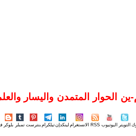
ين الحوار المتمدن واليسار والعلم
وك
التويتر
اليوتيوب
RSS
الانستغرام
لينكدإن
تيلكرام
بنترست
تمبلر
بلوكر
فل