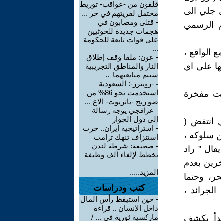
قلقون من -عواقب- توريط
ل جلي الى
محتمل لقريتهم في حر ...
-
قتلى ومصابون في
م الرسمي
هجمات جديدة للحوثيين
على قوات تابعة للحكومة
...
ع الواقع ،
-
عون: ملفا وقف إطلاق
ها على اي
النار والمناطق التجريبية
ستتم متابعتهما ...
-
-رويترز-: السعودية
استخدمت نحو 86% من
بحت مفخرة
صواريخ -باتريوت- الاع ...
-
عراقجي يوجه رسالة
إلى دول الجوار
 انتفض (
-
استراتيجية إيران.. حرب
ن سلوكه ،
استنزاف تنهك ترامب
-
صحيفة: شرطة لندن
قال " راد
تخطط لإلغاء ألف وظيفة
خرين بعدم
المزيد.....
ر، وحتما
كتب ودراسات
لجرائد ،
-
حين استيقظ رأس المال
داخل الإنسان .. قراءة
ماركسية ثورية في ... /
داً يكشف