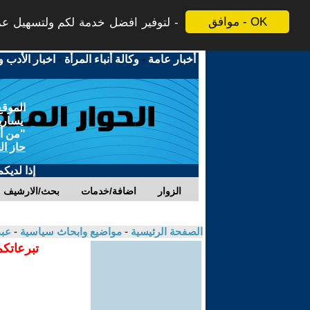
موافق - OK
لتوفير افضل خدمة لكم ولتسهيل عملي
أخبار عامة
-
وكالة أنباء المرأة
-
اخبار الأدب و
الموقع
يسارية
"من أج
حاز ال
إذا لديك
الزوار
اضافة/خدمات
بحث/الارشيف
الصفحة الرئيسية
-
مواضيع وابحاث سياسية
-
عبد
تبرعاتكم