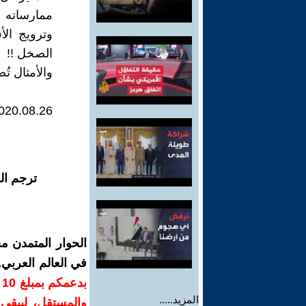
ممارساته 
وترويج ال
الصخل !!
والأمثال تُ
020.08.26
ترجم ال
الحوار المتمدن م
في العالم العربي
ب
المزيد.....
والمستقل، ليبقى ص