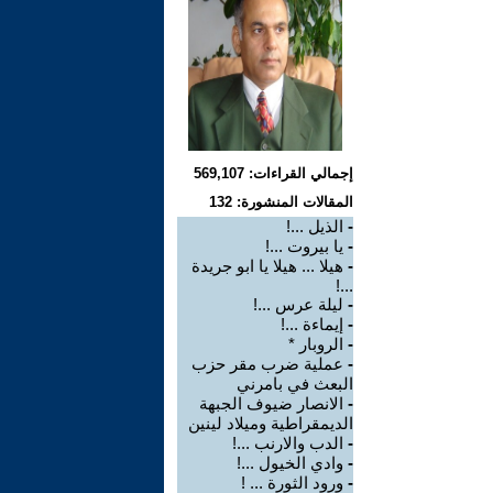
إجمالي القراءات: 569,107
المقالات المنشورة: 132
-
الذيل ...!
-
يا بيروت ...!
-
هيلا ... هيلا يا ابو جريدة
...!
-
ليلة عرس ...!
-
إيماءة ...!
-
الروبار *
-
عملية ضرب مقر حزب
البعث في بامرني
-
الانصار ضيوف الجبهة
الديمقراطية وميلاد لينين
-
الدب والارنب ...!
-
وادي الخيول ...!
-
ورود الثورة ... !