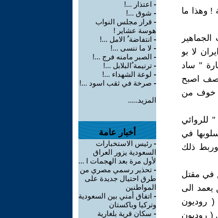
-
اعتذار ...!
 ! وهذا ما
-
شوق ...!
-
قرار مجلس النواب
هوسة عشاير !
الجماهير
-
انتفاضة ُ الامل ...!
-
لا ما ننسى ...!
ران لا بو
-
الصبر مامنه فرج ...!
رة " ساد
-
ترنيمة ُالبلابل ...!
-
لوعة الشهداء ...!
لوصف اصبح
-
صرخة في ثقب اسود ...!
ون خوف من
المزيد.....
" للروائي
أخبار عامة
سلوبها في
-
رئيس الاستخبارات
 وربط ذلك
السعودية يزور العراق
لأول مرة بعد الهجمات ا ...
-
تحذير رسمي مصري من
 في مقتل
طرق احتيال جديدة على
ق يعمد الى
المواطنين
-
اتفاق أمني بين السعودية
 ( روديون
وتركيا وباكستان
-
سكان قرية بلغارية
 ( روديون