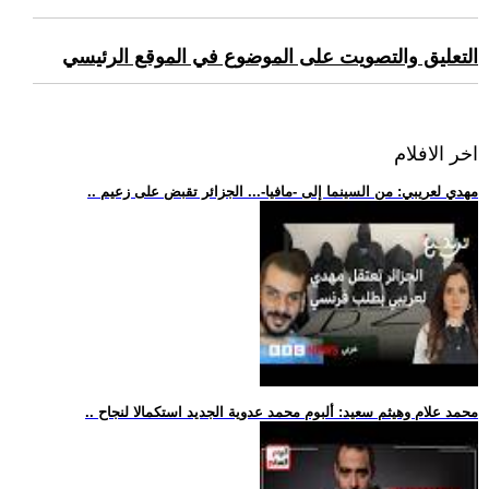
التعليق والتصويت على الموضوع في الموقع الرئيسي
اخر الافلام
.. مهدي لعريبي: من السينما إلى -مافيا-... الجزائر تقبض على زعيم
.. محمد علام وهيثم سعيد: ألبوم محمد عدوية الجديد استكمالا لنجاح