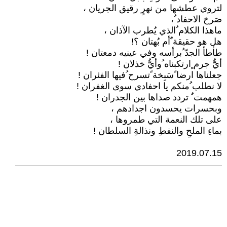
لتروي عطشها من نهرٍ رقيق الجريان ،
صَرخ الاحفاد ُ،
ماهذا الكلام ُالذي يُطرب الآذان ،
هل هو حقيقة ٌأم بُهتان ؟!
طأطأ الجدّ ُبرأسه وفي عينيه دمعتان !
أيُّ جرم ٍارتكبناه ُوأيُّ خذلان !
جعلناها ارضا ًسَبِخة ًتسرح ُفيها الفئران !
لا نطلب ُمنكم يا احفادي سوى الغفران !
همهمت ٌ تردد صداها بين الجدران !
وبحسرات يحسدون اجدادهم ،
على تلك النعمة التي طمروها ،
بماءِ الملحِ والنفطِ ونذالةِ السلطان !
2019.07.15