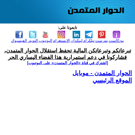
تابعونا على:
بودكاست
بنترست
تيلكرام
لينكدإن
الانستغرام
اليوتيوب
التويتر
الفيسبوك
تبرعاتكم وتبرعاتكن المالية تحفظ استقلال الحوار المتمدن،
فشاركونا في دعم استمرارية هذا الفضاء اليساري الحر
[اشترك في قناة ‫«الحوار المتمدن» على اليوتيوب]
الحوار المتمدن - موبايل
الموقع الرئيسي