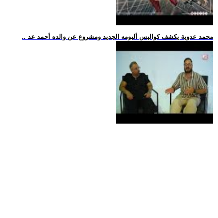
.. محمد عدوية يكشف كواليس ألبومه الجديد ومشروع عن والده أحمد عد