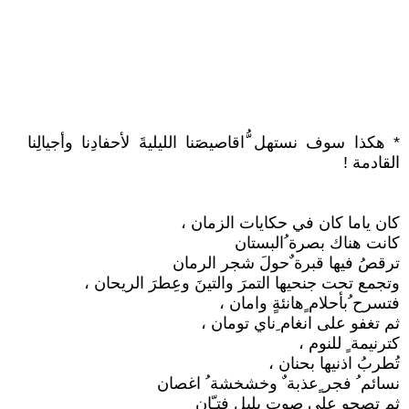
* هكذا سوف نستهل ُّاقاصيصَنا الليليةَ لأحفادِنا وأجيالِنا
القادمة !
كان ياما كان في حكايات الزمان ،
كانت هناك بصرة ُالبستان
ترقصُ فيها قبرة ٌحولَ شجر الرمان
وتجمع تحت جنحيها التمرَ والتينَ وعِطرَ الريحان ،
فتسرح ُبأحلام ٍهانئةٍ وامان ،
ثم تغفو على انغام ِناي تومان ،
كترنيمة ٍ للنوم ،
تُطربُ اذنيها بحنان ،
نسائم ُ فجر ٍعذبة ٌ وخشخشة ُ اغصان
ثم تصحو على صوتِ بلبل فتـّان