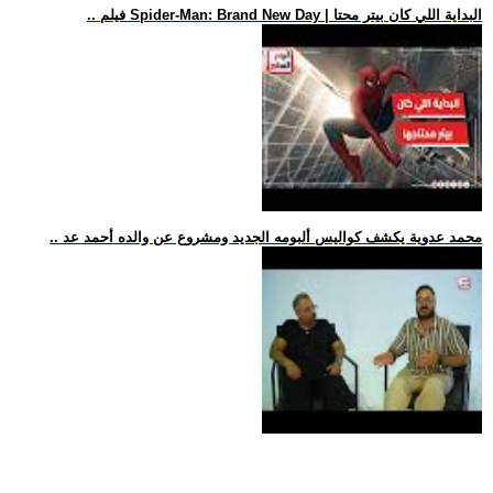
.. فيلم Spider-Man: Brand New Day | البداية اللي كان بيتر محتا
.. محمد عدوية يكشف كواليس ألبومه الجديد ومشروع عن والده أحمد عد