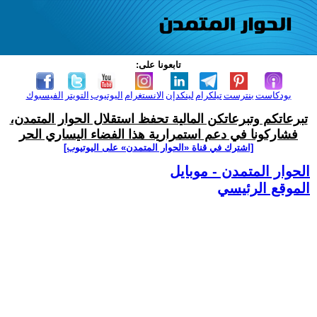
تابعونا على:
بودكاست
بنترست
تيلكرام
لينكدإن
الانستغرام
اليوتيوب
التويتر
الفيسبوك
تبرعاتكم وتبرعاتكن المالية تحفظ استقلال الحوار المتمدن،
فشاركونا في دعم استمرارية هذا الفضاء اليساري الحر
[اشترك في قناة ‫«الحوار المتمدن» على اليوتيوب]
الحوار المتمدن - موبايل
الموقع الرئيسي