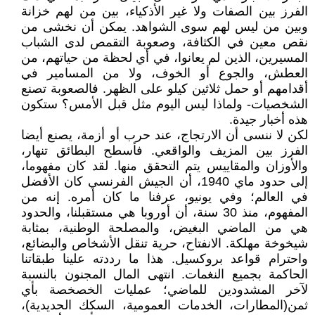
الفرز بين الصفات ولا غير الأذكياء، بين من لهم خزانة
وبين من ليس لهم سوى الشواهد. يمكن أن نخشى من
نقص معين في الكثافة، وصعوبة التقمص لدى الشباب
المسيرين، الذين لم يعانوا، في أي لحظة من حياتهم، من
العطش، والجوع أو الخوف، ولا من المسامير في
أقدامهم أو حمل ثلاثين كيلو على الظهر. فالصعوبة تصنع
الشخصيات- ولماذا ليس اليوم مثل قبل الأمس؟ ستكون
هذه أخبار جيدة.
لكن لا ننسى أن الارتجاج، عند حرب أو أزمة، يصنع أيضا
الفرز بين المزيف والواقعي. فأسطح البطائق تنهار،
والأوزان والمقاييس يتم التحقق منها. لقد كان مفهوما،
إلى حدود ماي 1940، أن الجيش الفرنسي كان الأفضل
في العالم؛ وفي يونيو، عرفنا ما كان أمره. إنه من
المفهوم، منذ 30 سنة، أن أوروبا هي مستقبلنا، والحدود
هي من الماضي البغيض، والمصلحة الوطنية، بمثابة
شيخوخة مهلكة. الانفتاح، حرية تنقل الأشخاص والبضائع،
واحترام قواعد بروكسيل. هذا ما رددته علينا طبقاتنا
الحاكمة بجميع النغمات. انتهى المال المجنون بالنسبة
لآخر المشدودين للماضي؛ عمليات الخصخصة بأي
ثمن(المطارات، الخدمات العمومية، السكك الحديدية)،