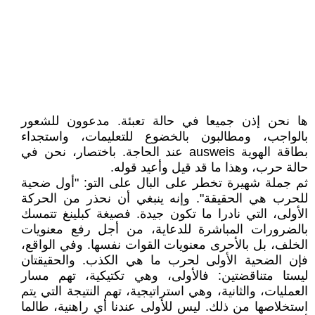
ها نحن إذن جميعا في حالة تعبئة. مدعوون للشعور
بالواجب، ومطالبون بالخضوع للتعليمات، واستجداء
بطاقة الهوية ausweis عند الحاجة. باختصار، نحن في
حالة حرب، وهذا ما قد قيل وأعيد قوله.
ثم جملة شهيرة تخطر على البال على التو: "أول ضحية
للحرب هي الحقيقة". وإنه ينبغي أن نحذر من الحركة
الأولى، التي نادرا ما تكون جيدة. فصيغة كبلينغ تتمسك
بالضرورات المباشرة للدعاية، من أجل رفع معنويات
الخلف، بل بالأحرى معنويات القوات نفسها. وفي الواقع،
فإن الضحية الأولى لحرب ما هي الكذب. والحقيقتان
ليستا متناقضتين: فالأولى، وهي تكتيكية، تهم مسار
العمليات، والثانية، وهي استراتيجية، تهم النتيجة التي يتم
استخلاصها من ذلك. ليس للأولى عندنا أي راهنية، طالما