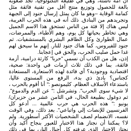
أن أمة ناشئة، وهي في طليعة التكنولوجيا، تجد صعوبة
بالغة للحصول وتوزيع منتج أقل من تقنية فائقة مثل
كمامة الوقاية –وهو ما كان يمثل إرسال جنود إلى الجبهة
وتجريدهم من البنادق. ذلك أنه في هذه الحرب الغريبة،
ليس هناك إلا فئة من الناس تستحق هذا الاسم الجميل
وهي تخاطر بحياتها كل يوم، وهم الأطباء، والممرضات،
عمال الطوارئ وكل الطاقم البشري بالمستشفيات. ثم
جنود للفيروس، كما هناك جنود للنار. إنهم ما سيحق لهم
غدا حمل صليب الحرب، والحق في إعجابنا.
إذن، هل من الكذب أن نسمي "حربا" كارثة درامية، أزمة
فائقة، بما في ذلك ثلاث أزمات في واحدة: صحية،
اقتصادية ووجودية؟ أي فائدة لهذه الاستعارة، المستعادة
كجناس؟ بادئ ذي بدء، الرفع من المستوى عاليا،
باستدعاء الأسلاف العظام. كليمونصو :" أنا أقوم بالحرب ،
لا شيء سوى الحرب". وتشرشل :" عن الدم والدموع".
ثم دوغول بطبيعة الحال، في الثامن عشر من حزيران/
يونيو :" هذه الحرب هي حرب عالمية ... أدعو كل
الفرنسيين للإنصات إلي واتباعي". بعد ذلك، وفي الوقت
نفسه، الانضمام لصف الشخصيات الأكثر أسطورية. ولم
لا؟ يمكننا أن نجتاز هذا الاختبار للعبور بنجاح أكيد وأن
نجتاز الاختبار الذي عرفته كل أجيال النار، بما في ذلك