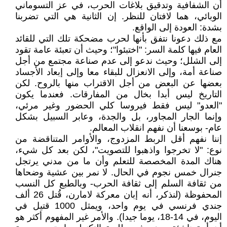
أن الشفافية وتدقيق بلاغات الحرب، في عز التسوماني
الوبائي، هما لافتان للنظر. إن الثانية هي التي تضربنا
بشدة: العودة إلى الواقع.
مع ذلك دعونا نتفق بأنها لحرب مضحكة تلك التي للقائد
العام فيها كلمة السر: "اختبئوا"؛ وحيث أن تعبئة عامة تقود
إلى الشلل؛ وحيث ندعو إلى عدم صناعة مجتمع من أجل
صناعة أمة، وإلى الانعزال للبقاء معا وإلى إبعاد الأجساد
بعضها عن البعض من أجل الاقتراب منها بالروح. لكن
التاريخ ليس أبدا بخال من المفارقات. فعندما يكون
"العدو" ليس فقط فيروسا كلي الحضور وغير مرئي،
وإنما الجار المجاور، بل والجدة، وعابر السبيل بشكل
عام- بوسعنا أن نفهم انقلاب المعالم.
إننا نفهم أقل الربط المزدوج، والأوامر المتناقضة من
نوع: "لا تخرجوا واذهبوا للتصويت"، لكن بعد كل شيء،
هناك المدة المخصصة للتعلم وأن ما من مدني يرتجل
جنرال خمس نجوم في الحال. لا نمر بين عشية وضحاها
من ثقافة السلم إلى ثقافة الحرب- وبالطبع كل النسب
المحفوظة (لنذكر، أنه إبان معركة لامارن، قُتل 26 ألف
جندي فرنسي في يوم واحد، ويمثل 1000 قتيل في
اليوم، في 14-18، يوما جيدا). والأمر غير المفهوم أكثر هو