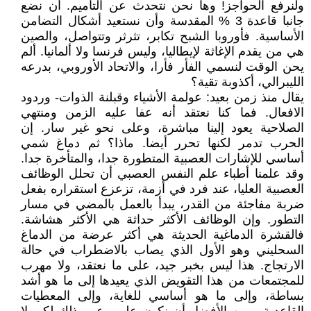
ولنرفع الحواجز! وها نحن نتحدث عن التأميم. أن نضع
جانبا قاعدة 3 % المقدسة وأن نستعيد أشكال التضامن
الأساسية. فأوروبا الشبح تكابر، تثرثر وتتواصل، والصين
هي من يقدم الإغاثة لإيطاليا، وليس فرنسا ولا ألمانيا. ألم
يحن الوقت لنسمي الفأر فأرا، والاتحاد الأوروبي، بدرعه
الليبرالي، أكذوبة تقية؟
يقال منذ زمن بعيد: عولمة الأشياء وقبلنة الذوات- وردود
الافعال. فما كنا نعتقد أنه عفا عليه الزمن ومنتهي
الصلاحية يعود إلينا مباشرة، وعلى نحو غير سار. إن
الحرب تدمر لكنها تحرر أيضا. ماذا؟ ثم دماغ شمي
أساسي للإشارات العصبية المتطورة جدا، والمتأخرة جدا.
وقد علمنا أطباء علم النفس العصبي أن تحلل الوظائف
العصبية العليا، عند فرد في أزمة، تزعزع استقراره بفعل
ضربة مفاجئة من القدر، يبدأ بالعمل بالمضي في مسار
التطور. وإن الوظائف الأكثر حداثة هي الأكثر هشاشة.
فالقشرة الدماغية الحديثة هي أكثر عرضة من الدماغ
السحليني وهو الأول الذي يصاب بالاضطراب في حالة
الارتجاج. هذا ليس بخبر جيد، على ما نعتقد، ولا مهرب
للمجتمعات من هذا التقويض الذي يعيدها إلى ما هو أشد
بساطة، وإلى ما هو أساسي للغاية، وإلى المعطيات