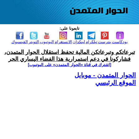
تابعونا على:
بودكاست
بنترست
تيلكرام
لينكدإن
الانستغرام
اليوتيوب
التويتر
الفيسبوك
تبرعاتكم وتبرعاتكن المالية تحفظ استقلال الحوار المتمدن،
فشاركونا في دعم استمرارية هذا الفضاء اليساري الحر
[اشترك في قناة ‫«الحوار المتمدن» على اليوتيوب]
الحوار المتمدن - موبايل
الموقع الرئيسي