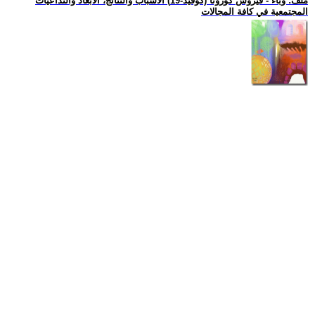
ملف: وباء - فيروس كورونا (كوفيد-19) الاسباب والنتائج، الأبعاد والتداعيات
المجتمعية في كافة المجالات