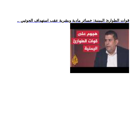
.. قوات الطوارئ اليمنية: خسائر مادية وبشرية عقب استهداف الحوثيي