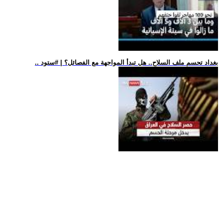
.. بغداد تحسم ملف السلاح.. هل تبدأ المواجهة مع الفصائل؟ | #ستود