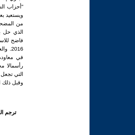
"أحزاب ال
ويستعيد بع
من المضحك،
الذي حل ب
فاضح للاست
2016.
في معاودة
رأسمالا مح
التي تجعل 
وقبل ذلك ا
ترجم ال