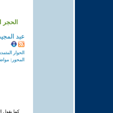
الحجر ا
عبد المجي
الحوار المتمدن-العدد: 6556 - 0
المحور: مواض
كما يقول ا