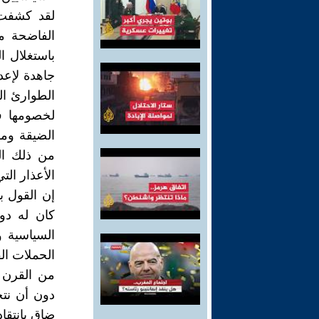
لقد كشفت ا
الفاضحة م
باستغلال ال
جاهدة لإعد
الطوارئ ال
لخصومها ف
الضيقة ومو
من ذلك ال
الأعذار الت
إن القول ب
كان له دور
السياسية 
الحملات ال
من القرن 
دون أن نت
ضاق بانتقاد