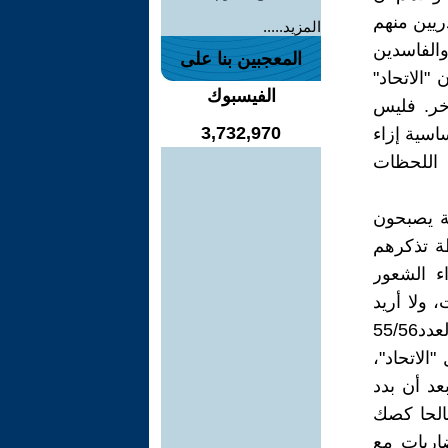
ذريين منهم
المزيد.....
الفاسدين
المعجبين بنا على
"الاتحاد"
الفيسبوك
خر. فليس
3,732,970
اسية إزاء
 اللحظات
ية يصبحون
طة تذكرهم
ء الشعور
 ولا أريد
أم أكرر ما قلته(أنظر: "التخلص من الاتحاد الاشتراكي"، فصلية نوافذ، العدد55/56
 "الاتحاد"،
عد أن بدد
صالحا كصك
اربات مع