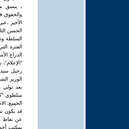
، ينسق مع
والحقوق في 
الأخير ،عب
الحسن الثا
السلطة وتر
الفترة الت
الذراع الأم
"الإعلام"،
رحيل سيد ن
الوزير الش
بعد تولي ج
سلطوي "كبي
الجميع: الا
قد يكون تن
عن نقاط ال
بمكتب أحد 