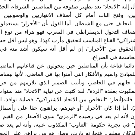
آل إليه "الاتحاد" بعد تطهير صفوفه من المناضلين الشرفاء، الج
ين، وفتح الباب أمام كل أصناف الانتهازيين والوصوليين و
للتحالف حتى مع الشيطان. أما القول بأن "الأحرار" يستعملون 
ضعاف التحول الديمقراطي في المغرب فهو هراء من نوع آ
لاشتراكي" القناع المناسب لتحقيق مأرب كهذا، وهو ليس أقل حس
الحقوق من "الأحرار"، إن لم أقل أنه سيكون أشد منه في
لحاسمة في الصراع.
ائما قناعة بأن المناضلين حين يتحولون عن قناعاتهم الماض
مبادئ والقيم والأفكار التي آمنوا بها في الماضي، لأنها ببسا
يه حالهم في الحاضر، وتأنيب الضمير الذي يلازمهم من جرا
كبوت بعقدة "الردة". لقد كتبت عن نهاية "الاتحاد" منذ سنوات،
يونيو 2013). أما إذا كان "الأحرار "أو غيرهم، يراهنون حقا على رأسمال
 لأنه لم يعد في رصيده "الرمزي" سوى الأصفار من القيم ب
" في تجربة حكومة "التناوب" المكذوب عليه، وأنه لم يعد 
 لدكان مفلس. فتجارته بارت، وصار هو من يراهن على المض