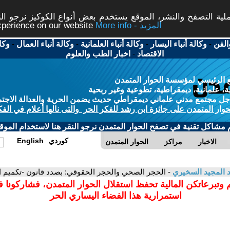
ة التصفح والنشر، الموقع يستخدم بعض أنواع الكوكيز نرجو النق
More info - المزيد
experience on our website
الفن
-
وكالة أنباء اليسار
-
وكالة أنباء العلمانية
-
وكالة أنباء العمال
-
وكا
الاقتصاد
-
اخبار الطب والعلوم
 الرئيسي لمؤسسة الحوار المتمدن
، علمانية، ديمقراطية، تطوعية وغير ربحية
ل مجتمع مدني علماني ديمقراطي حديث يضمن الحرية والعدالة الاجتم
حوار المتمدن على جائزة ابن رشد للفكر الحر والتى نالها أعلام في الفك
م مشاكل تقنية في تصفح الحوار المتمدن نرجو النقر هنا لاستخدام الموقع
كوردي
English
الاخبار
مراكز
الحوار المتمدن
 المجيد السخيري
- الحجر الصحي والحجر الحقوقي: بصدد قانون -تكميم ال
 وتبرعاتكن المالية تحفظ استقلال الحوار المتمدن، فشاركونا 
استمرارية هذا الفضاء اليساري الحر