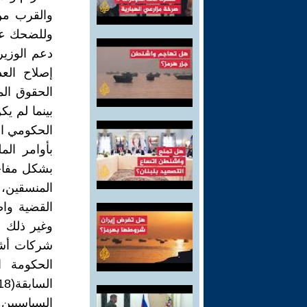
والقرب من
وللضحك على
دعم الوزير
إصلاح الع
الحقوق ال
بينما لم يك
الحكومي ال
بأوامر ال
بشكل مفاجئ
المنسقين، 
القضية واض
وغير ذلك م
شركات أشخ
الحكومة ا
السياسيين أ