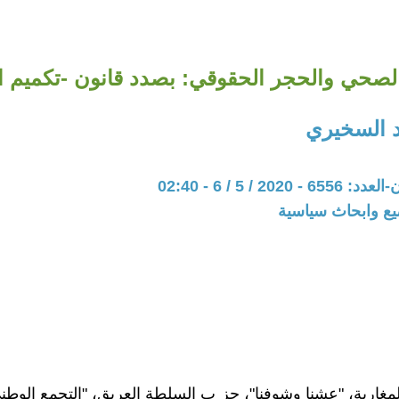
لصحي والحجر الحقوقي: بصدد قانون -تكميم ال
د السخيري
202 / 5 / 6 - 02:40
يع وابحاث سياسية
لمغاربة، "عشنا وشوفنا"، حز ب السلطة العريق، "التجمع الوطني