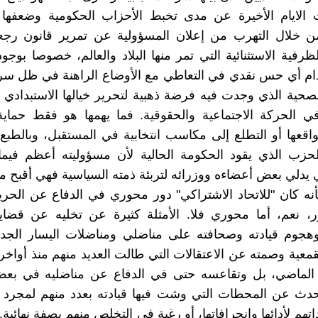
لايام الأخيرة عن مدى تخبط الأحزاب الحكومية وضعفها وان
ن خلال التهرب من إعلان المسؤولية عن تمرير قانون رج
ظرفية الاستثنائية التي تمر منها البلاد والعالم، خصوصا بوجو
ام أي حس نقدي في التعاطي مع الأوضاع الراهنة في ظل سري
صحية الذي وجدت فيه فرضة ذهبية لتحرير خيالها الاستبدادي 
ي الحركة الاجتماعية والحقوقية. فما يهمها هو فقط حماية
اقعها أو التطلع إلى مكاسب انتخابية في المستقبل، وبالطبع ل
حزب الذي يقود الحكومة الحالية لأن مسؤوليته أعظم فيما 
ي يدلي بعض أعضاءه ووزرائه لتربئة ذمته السياسية فهي أقبح من
أنه كان "للاتحاد الاشتراكي" دور محوري في الدفاع عن الحري
، نعم، أما محوري فلا. الأمثلة كثيرة عن تخليه عن قضايا
وهجوم قيادته وصحافته على مناضلي ومناضلات اليسار الجد
قمعية وصمته عن الاعتقالات التي طالت العديد منهم منذ أواخر 
الماضي، بل وتقاعسه حتى في الدفاع عن مناضليه في بعض 
حدث عن المحطات التي وشت فيها قيادته بعدد منهم لمجرد 
اتهم لأدائها وانحرافاتها، أو رغبة في التخلص منهم بصفة نهائية.