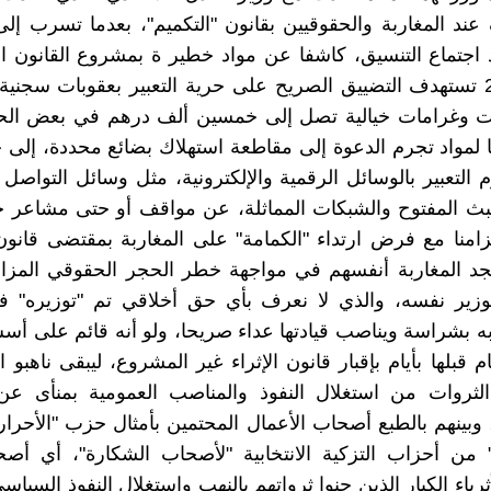
عند المغاربة والحقوقيين بقانون "التكميم"، بعدما تسرب إل
 اجتماع التنسيق، كاشفا عن مواد خطير ة بمشروع القانون 
رقم 22-20 تستهدف التضييق الصريح على حرية التعبير بعقوبات سجن
ت وغرامات خيالية تصل إلى خمسين ألف درهم في بعض الحا
 لمواد تجرم الدعوة إلى مقاطعة استهلاك بضائع محددة، إلى 
 التعبير بالوسائل الرقمية والإلكترونية، مثل وسائل التواصل 
بث المفتوح والشبكات المماثلة، عن مواقف أو حتى مشاعر ح
امنا مع فرض ارتداء "الكمامة" على المغاربة بمقتضى قانو
يجد المغاربة أنفسهم في مواجهة خطر الحجر الحقوقي المزا
وزير نفسه، والذي لا نعرف بأي حق أخلاقي تم "توزيره" 
ه بشراسة ويناصب قيادتها عداء صريحا، ولو أنه قائم على أسس
 قبلها بأيام بإقبار قانون الإثراء غير المشروع، ليبقى ناهبو ا
لثروات من استغلال النفوذ والمناصب العمومية بمنأى عن 
وبينهم بالطبع أصحاب الأعمال المحتمين بأمثال حزب "الأحرار" 
 من أحزاب التزكية الانتخابية "لأصحاب الشكارة"، أي أصح
ثرياء الكبار الذين جنوا ثرواتهم بالنهب واستغلال النفوذ السياس