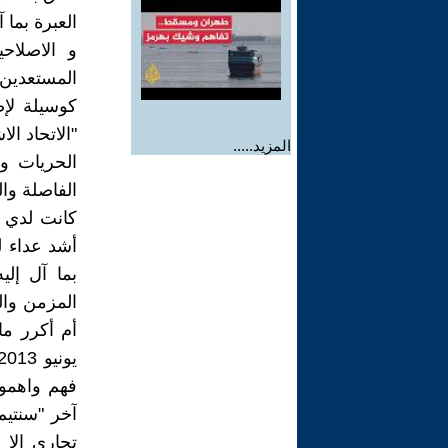
العبرة بما 
و الاصلاحي
المستعدين 
كوسيلة لإ
"الاتحاد ا
المزيد.....
الحريات و
الفاصلة وا
كانت لدي د
أشد عداء لل
بما آل إل
المزمن والم
فهم واهمون
آخر "سنتيم
تجاري إلا