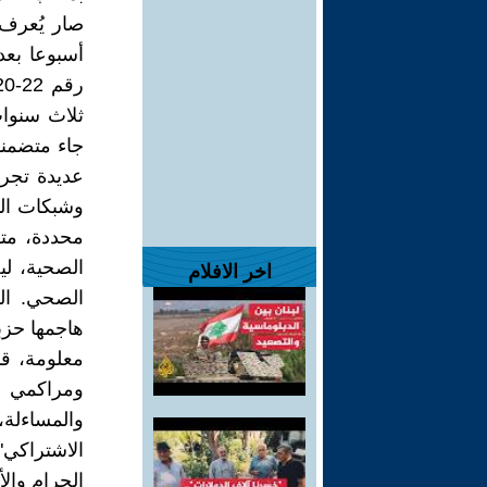
صار يُعرف 
أسبوعا بعد
ثلاث سنوا
جاء متضمنا
عديدة تجرم
وشبكات ال
محددة، متز
الصحية، ل
اخر الافلام
الصحي. ال
هاجمها حزب
معلومة، قام
ومراكمي ا
والمساءلة، 
الاشتراكي"
الحرام والأ