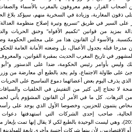
 أصحاب القرار، وهم معروفون بالمغرب بالأسماء والصفات و
 ذقون المغاربة، وزيادة في السخرية منهم، سيؤكد بلاغ ال
 على السير في طريق "تسريع وتيرة إصلاح منظومة العدالة"
دالة بمزيد من قوانين "تكميم الأفواه" وخنق الحريات وا
مكتسبة. والأسوء أن القانون هذا مر على مجلس الحكومة وص
ن مدرجا قبله بجدول الأعمال، بل وضعته الأمانة العامة للحكوم
مشهور في تاريخ المغرب الحديث بمقبرة القوانين، والمعروف ب
ملك وليس بأوامر رئيس الحكومة، ضدا على الدستور و"أبو ا
 على طاولة الاجتماع، ولم يجد بالطبع أي معارضة من وزرا
الذي يذرف اليوم بعض أعضائهما دموع التماسيح على الحريات ا
حة لا تحتاج إلى كثير من التفتيش في الخلفيات والسياقات
ن الترهات. كل ما في الأمر أن القانون المشؤوم يأتي لحم
اص ينتمون للحزبين، وخصوصا الأول الذي يوجد على رأسه
لحالية، صاحب إحدى الشركات التي استهدفتها دعوات 
السابقة(2018)، وهي ليست الوحيدة بالطبع لكي لا يقال إنها تمت بإيع
و الاقتصاديين، لأن بينها شركات أجنبية وأخرى تابعة للهولدينغ ا