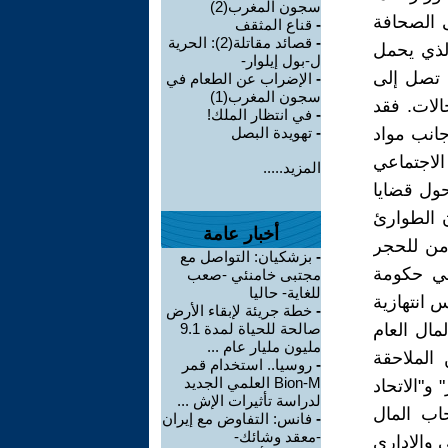
سجون المغرب(2)
ى الصحافة
-
قناع المثقف
-
قصائد مقاتلة(2): الحرية
الذي يحمل
ل-بول إيلوار-
ية تصل إلى
-
الإضراب عن الطعام في
سجون المغرب(1)
لات. فقد
-
في انتظار الملك!
جانب مواد
-
تهويدة البصل
الاجتماعي
المزيد.....
ول قضايا
ن الطوارئ
أخبار عامة
من للحجر
-
بزشكيان: التواصل مع
في حكومة
مجتبى خامنئي -صعب
للغاية- حاليا
 انتهازية
-
خطة جريئة لإبقاء الأرض
لمال العام
صالحة للحياة لمدة 9.1
مليون مليار عام ...
الملاحقة
-
روسيا.. استخدام قمر
Bion-M العلمي الجديد
و"الاتحاد
لدراسة تأثيرات الإش ...
اب المال
-
فانس: التفاوض مع إيران
-معقد وشائك-
ي والإداري