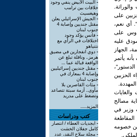
-
البيت الأبيض ينفي وجود
الوراثة.
خلافات بين ترامب
وهيغسيث
حزبين على
-
الجيش الإسرائيلي يعلن
. أي نعم،
مقتل جنديين وإصابة 4
جنوب لبنان
لدوس على
-
فانس يؤكد وجود
ودق عليه
اختلافات في الرأي مع
نتنياهو
ة، الجهاز
-
دوي انفجارين في مضيق
هرمز.. وناقلة تبلغ عن
أنه يأتمر
الواقعة قبالة عما ...
لدستور"،
-
مقتل جنديين إسرائيليين
وإصابة 4 بمعارك في
ء الحزبين
جنوب لبنان
لمهددة.
-
مئات القاصرين بلا
مأوى.. أزمة سبتة تتصاعد
 والغايات
وتضغط على مدريد
اية مصالح
المزيد.....
 وزير في
كتب ودراسات
المقاطعة
-
ابجديات العطاء / انتصار
از من خصومه
كامل جفلان الخشت
-
مجلة سلاح النقد، عدد
لملكي.