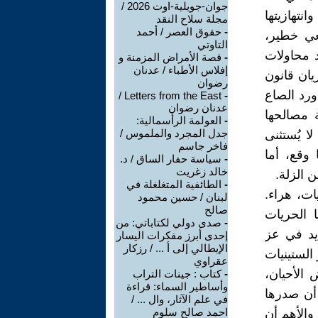
جوان-جويلية-اوت 2026 /
تهازيتها
مجلة سلاح النقد
-
حقوق العصر / أحمد
عي خطير،
التاوتي
د محاولات
-
قصة الأمراض المزمنة و
إفلاس الأطباء / عدنان
ان قانون
رضوان
ورد الصاع
Letters from the East /
-
عدنان رضوان
 مصالحها
-
العولمة الرأسمالية:
جدل المجرد والملموس /
ا يُستثنى
فاخر جاسم
وقع، أما
-
سياسة حفار الساق / د.
خالد زغريت
 الزلة.
-
الطائفية المتغلغلة في
ات، هراء.
لبنان / حسين محمود
صالح
 الحريات
-
صدى دولي لكتاباتي: من
يد في عز
إحدى أبرز مفكرات اليسار
الإيطالي إلى أ ... / رزكار
الستينيات
عقراوي
الأحيان،
-
كتاب : جينات التراب
وأساطير السماء: قراءة
أن صدرها
في علم الآثار، وال ... /
احمد صالح سلوم
 والأهم أن