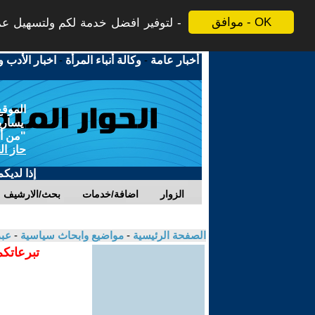
موافق - OK
لتوفير افضل خدمة لكم ولتسهيل عملي
أخبار عامة
-
وكالة أنباء المرأة
-
اخبار الأدب و
الموقع
يسارية
"من أج
حاز ال
إذا لديك
الزوار
اضافة/خدمات
بحث/الارشيف
الصفحة الرئيسية
-
مواضيع وابحاث سياسية
-
عبد
تبرعاتكم