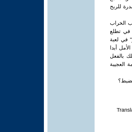
رة للربح
اب الخراب
 في تطلع
" في لعبة
لأمل أبدا
ك بالفعل
ة العجيبة
لضبط؟
Transl