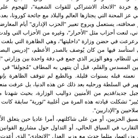
 خردة "الاتحاد الاشتراكي للقوات الشعبية"، للهجوم على
عز المحنة التي يجتازها العالم والبلاد مع جائحة كورونا، بعدم
ر صحافته، يستعمل ويروج تعبير "الحزب الإداري" أيام المعار
ني، لنعت أحزاب مثل "الأحرار"، وغيره من الأحزاب التي ول
عرعت في حضن وزارة "داخليتها"، وهي الظاهرة التي بلغت ذ
ي استأسد فيها من كان يُوصف بالصدر الأعظم، "إدريس البص
ني للنظام، وهو الوزير الذي جمع في دفة واحدة بين وزارتي "ال
 بين المسدس والقلم، قبل أن ينتهي به المطاف "مُجولقا" في 
عمته قبله بسنوات قليلة. وبالطبع لم تتوقف الظاهرة بإنه
هير في السلطة ورحليه بعد ذلك عن هذه الدنيا، بل عرفت منع
يل جديد/قديم من الأمنيين دواليب الوزارة، بحيث شهدنا م
ر" تشكلت قيادته هذه المرة من أغلبية "ثورية" سابقة كانت 
صلاحيين و"الإداريين".
سيق الحزبين، أو من على شاكلتهم، أمرا عاديا حين يتعلق الأ
تقارب في السياق الحالي، أو التداول حول مشاريع القوانين
وزرائهما، مثلما حدث مع وزير العدل "الاتحادي" الذي أعدت 