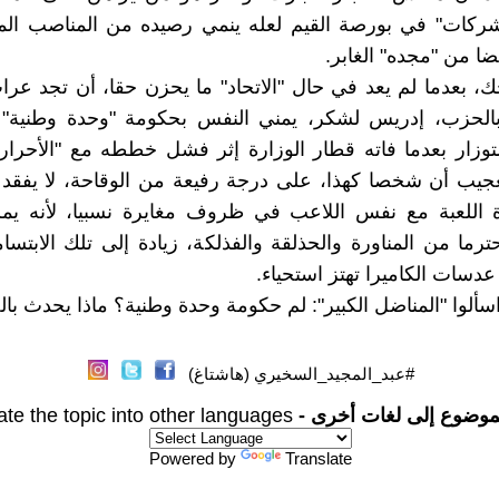
شركات" في بورصة القيم لعله ينمي رصيده من المناصب المد
ضا من "مجده" الغابر.
 بعدما لم يعد في حال "الاتحاد" ما يحزن حقا، أن تجد عر
الحزب، إدريس لشكر، يمني النفس بحكومة "وحدة وطنية"
وزار بعدما فاته قطار الوزارة إثر فشل خططه مع "الأحرار
 والعجيب أن شخصا كهذا، على درجة رفيعة من الوقاحة، لا يفقد ا
 اللعبة مع نفس اللاعب في ظروف مغايرة نسبيا، لأنه يمل
ترما من المناورة والحذلقة والفذلكة، زيادة إلى تلك الابتسام
عدسات الكاميرا تهتز استحياء.
سألوا "المناضل الكبير": لم حكومة وحدة وطنية؟ ماذا يحدث با
#عبد_المجيد_السخيري (هاشتاغ)
موضوع إلى لغات أخرى -
ate the topic into other languages
Powered by
Translate