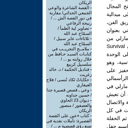
الريكان
تح المجال
-
القصة الشاعرة والوعي
الجمعي الحداثي/ مقاربة
 ميدالية
في دور القصة الش ... /
يق الفن،
ربيحة الرفاعي
-
تصاوير لية الظمأ /
ني بعنوان
السمّاح عبد الله
 مسيرة مارلي من
-
ثلاثاءات عابر سبيل /
السمّاح عبد الله
الناحية الفنية والسياسية معا. فقد أصدرت الويلرز ألبومها الجديد بعنوان Survival
-
ملامــح التجريــب في
لى الوحدة
كتابـات السيـد حـافظ من
خلال روايته يو ... /
اسية، وهو
سلسبيل كريبع
-
قناديل الحكمة / د. خالد
حفيز على
زغريت
الرأسمالي
-
حكاياتْ تَكاد تُنسى / فلاح
العيفاري
 مارلي في
-
وعي ـ قصص قصيرة جدا
ك أن تعيش
/ حسين جداونه
-
ديوان 23 الحاوي
بوبة والاتصال
والعصفور / منصور
لات في كل
الريكان
-
كتاب «عين على القصة
تمل بأول حفلة خاصة تحييها ببلد إفريقي (الغابون) سنة 1980، ثم الحفلة
القصيرة: تأملات نقدية في
راسيم حفل
تسع رؤى قصصية م ... /