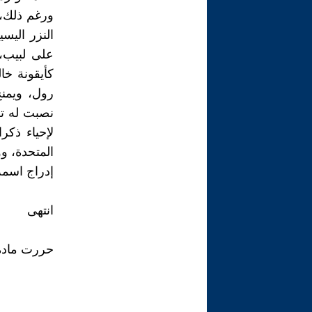
ورغم ذلك،
النزر الي
على لبيب،
كأيقونة خ
رول، ويمنح
نصبت له تم
لإحياء ذكرا
المتحدة، و
إدراج اسمه
انتهى
حررت مادة ه