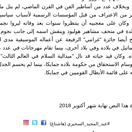
 وبخلاف عدد من أساطير الفن في القرن الماضي، لم ينل م
سير من الاعتراف من قبل المؤسسات الرسمية لأسباب سياسية
 وكان على معجبيه أن ينتظروا سنوات بعد وفاته ليروا نج
الدة في متحف مشاهير هوليود وينقش اسمه إلى جانب نجوم ا
 أيضا جائزة "غرامي" الرفيعة عن أعماله الموسيقية مدى ال
اثيل في بلاده وفي بلاد أخرى، بينما تقام مهرجانات في عدد م
ه. وكان قيد حياته قد نال "ميدالية السلام في العالم الثالث"
وسام الاستحقاق من حكومة بلاده جمايكا، بينما لم يحسم الجد
 على قائمة الأبطال القوميين في جمايكا.
ذا النص نهاية شهر أكتوبر 2018
#عبد_المجيد_السخيري (هاشتاغ)