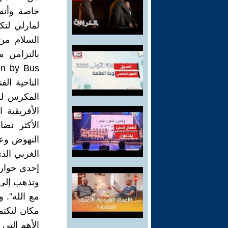
خاصة وأنه 
لمارلي لت
السلام من
بالتزامن م
المكرس لمخ
الأفريقية 
الأكثر نض
النهوض وعد
الغربي الذ
إحدى حوارا
مع الله". 
الأهم التي