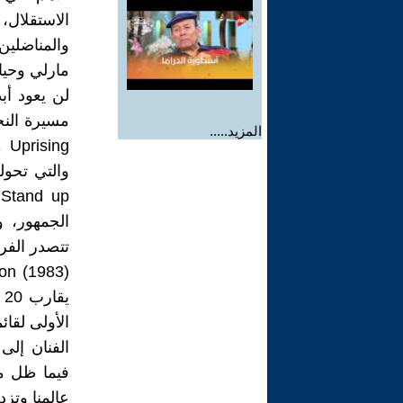
الاستقلال،
والمناضلين
مارلي وحيات
لن يعود أبد
مسيرة النج
المزيد.....
والتي تحول
الجمهور، و
تتصدر الفر
ي
الأولى لقا
فيما ظل م
عالمنا وتز