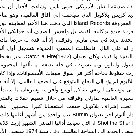
قة صديقه الفنان الأمريكي جوني ناش. وشاءت الأقدار أن ي
ديد كريس بلاكويل الذي سيحمله إلى آفاق العالمية، وهو ص
التسجيلات المعروفة Island Records الذي ذهب هذا الأخير لمق
رفة جيدة بمكانته الفنية، بل ولحسن الصدف أنه جمايكي ال
لجديد تردد في تبني مارلي وفرقته، إلا أنه قدم له عرضا ماديا
 له على البال، فانطلقت المسيرة الجديدة بتسجيل أول ألب
التجهيزات التقنية والفنية، وكان بعنوان 972
سول والبلوز، وتم تسويقه في حلة بديعة لم تألفها المجموع
زت حظوظ نجاحه أكثر في سوق مبيعات الأسطوانات. وإذا كان
لألبوم لم يؤد إلى النجاح المتوقع على الصعيد العالمي، إلا أنه
لى موسيقى الريغي بشكل أوسع وأقرب، وسرعان ما ستبدأ 
لمسيرة العالمية لمارلي وفرقته من خلال تنظيم حفلات بالمدن 
ة تحت إشراف بلاكويل حققت استقطابا كبيرا للجمهور، لتخت
السنة بإصدار ألبوم آخر بعنوان Burnin ضم واحدة من أشهر أغ
السياسي I Shot the Sheriff، التي سيعيد أدائها المغني الشهير إريك
النوع الموسيقي الجديد إلى الساحة العالمية