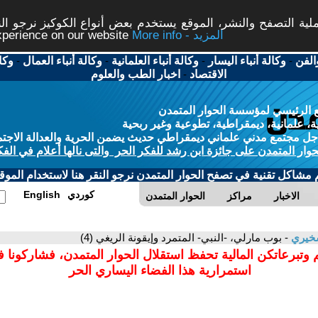
ة التصفح والنشر، الموقع يستخدم بعض أنواع الكوكيز نرجو النق
More info - المزيد
experience on our website
الفن
-
وكالة أنباء اليسار
-
وكالة أنباء العلمانية
-
وكالة أنباء العمال
-
وكا
الاقتصاد
-
اخبار الطب والعلوم
 الرئيسي لمؤسسة الحوار المتمدن
، علمانية، ديمقراطية، تطوعية وغير ربحية
ل مجتمع مدني علماني ديمقراطي حديث يضمن الحرية والعدالة الاجتم
حوار المتمدن على جائزة ابن رشد للفكر الحر والتى نالها أعلام في الفك
م مشاكل تقنية في تصفح الحوار المتمدن نرجو النقر هنا لاستخدام الموقع
كوردي
English
الاخبار
مراكز
الحوار المتمدن
سخيري
- بوب مارلي، -النبي- المتمرد وإيقونة الريغي (4)
 وتبرعاتكن المالية تحفظ استقلال الحوار المتمدن، فشاركونا 
استمرارية هذا الفضاء اليساري الحر