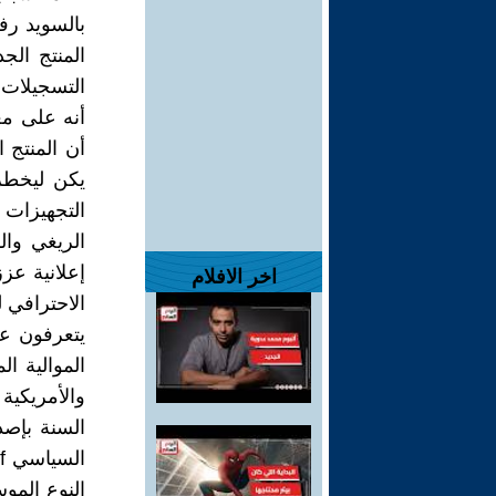
بالسويد رف
المنتج الج
أنه على مع
أن المنتج ا
يكن ليخطر
الريغي وال
إعلانية عز
اخر الافلام
الاحترافي ل
يتعرفون ع
الموالية ا
والأمريكي