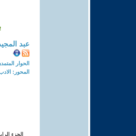
ب
عبد المجي
الحوار المتمدن-العدد: 6415 - 19
المحور: الادب
الجزء الراب