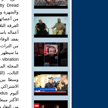
من أعضائها
الفرقة الث
أعماله باس
يفقد الوفا
من التراث 
المجلة الم
الثالث، (ا
وسطا بين 
الاشتراكي أ
الأكثر مبيع
من النقاد 