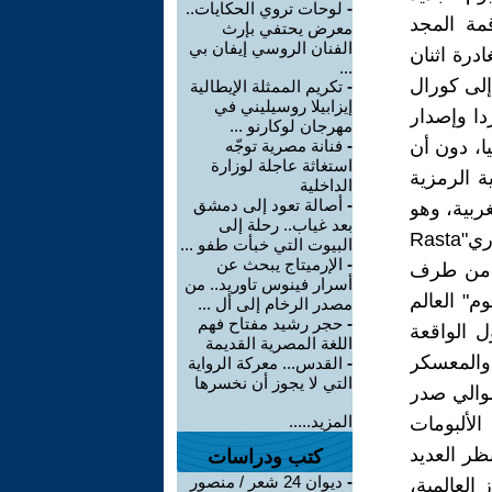
-
لوحات تروي الحكايات..
 قمة المجد
معرض يحتفي بإرث
الفنان الروسي إيفان بي
عد مغادرة اثنان
...
إلى كورال
-
تكريم الممثلة الإيطالية
إيزابيلا روسيليني في
دا وإصدار
مهرجان لوكارنو ...
ا، دون أن
-
فنانة مصرية توجّه
استغاثة عاجلة لوزارة
ة الرمزية
الداخلية
-
أصالة تعود إلى دمشق
ربية، وهو
بعد غياب.. رحلة إلى
ما سيظهر بوضوح مع المبيعات القياسية التي حققها ألبوم "رعشة الرستفاري"Rasta
البيوت التي خبأت طفو ...
-
الإرميتاج يبحث عن
لممنوح من طرف
أسرار فينوس تاوريد.. من
م" العالم
مصدر الرخام إلى أل ...
-
حجر رشيد مفتاح فهم
ل الواقعة
اللغة المصرية القديمة
والمعسكر
-
القدس... معركة الرواية
التي لا يجوز أن نخسرها
لموالي صدر
المزيد.....
 الألبومات
نظر العديد
كتب ودراسات
-
ديوان 24 شعر / منصور
العالمية،