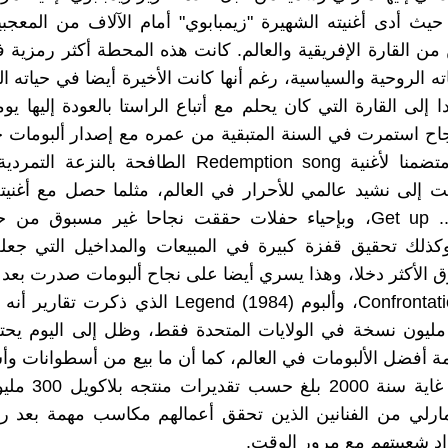
 حيث أدى أغنيته الشهيرة "زيمبابوي" أمام الآلاف من المعجبي
 من القارة الإفريقية والعالم. كانت هذه المحطة أكثر رمزية
ه الروحية والسياسية، رغم أنها كانت الأخيرة أيضا في حياته الد
ا إلى القارة التي كان يحلم مع أتباع الراستا بالعودة إليها يوما
اح استمرت في السنة المتبقية من عمره مع إصدار ألبومات 
Uprising متضمنا لأغنية Redemption song الطافحة بالنزع
ت إلى نشيد عالمي للأحرار في العالم، مثلما حصل مع أغنيت
Get up ..Stand up، وبإحياء حفلات حققت نجاحا غير مسبوق م
كذلك تحقيق قفزة كبيرة في المبيعات والمداخيل التي جعلت
ق الأكثر دخلا، وهذا يسري أيضا على نجاح ألبومات صدرت بعد 
Confrontation (1983)، وألبوم Legend (1984) الذي ذكرت
قارب 20 مليون نسخة في الولايات المتحدة فقط، وظل إلى اليوم يح
ئمة أفضل الألبومات في العالم، كما أن ما بيع من أسطوانات و
الفنان إلى غاية سنة 00
ارلي من الفنانين الذين تحقق أعمالهم مكاسب مهمة بعد ر
داد شعبيتهم مع مرور الوقت.