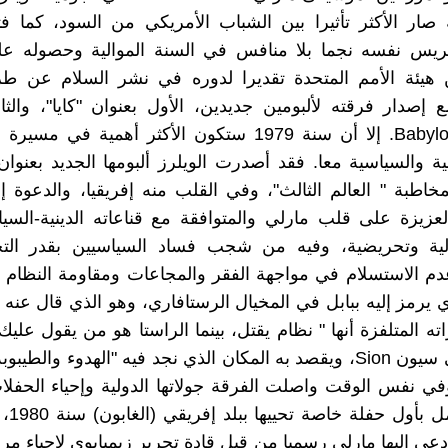
صار الأكثر تأثيرا بين الشباب الأمريكي من السود، كما ف
كريس نفسه نجما بلا منافس في السنة الموالية وحصوله على
 هيئة الأمم المتحدة تقديرا لدوره في نشر السلام عن طر
ع إصدار فرقته لألبومين جديدين، الأول بعنوان "كايا"، والثا
Babylon by Bus. إلا أن سنة 1979 ستكون الأكثر أهمية في
اطبة " العالم الثالث"، وفي القلب منه إفريقيا، والدعوة إ
العزيزة على قلب مارلي والمتوافقة مع قناعاته الدينية-السي
الية وتحريضية، وفيه من شجب فساد السياسيين بقدر الت
م الاستسلام في مواجهة الفقر والمجاعات ومقاومة النظام 
ي يرمز إليه ببابل في المخيال الرستافاري، وهو الذي قال عنه
ته المتلفزة أنها " نظام يقتل، بينما الراستا هو من يقول علي
وتذهب إلى سيون Sion، ويقصد به المكان الذي نجد فيه "الهدوء والطي
وفي نفس الوقت واصلت الفرقة جولاتها الدولية وإحياء الحف
مكان لتك
 دعي إليها مارلي رسميا من قبل قادة تحرير زيمبابوي لإحياء م