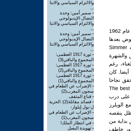
والالتزام السياسي والانتا
...
-
سمير أمين: وحدة
النضال الإيديولوجي
والالتزام السياسي والانتا
...
بدأت رحلة بوب مارلي الفنية الفردية مع أول أغنية أنتجها له ليزلي غونغ عام 1962
-
سمير أمين: وحدة
ليخوض بعدها
النضال الإيديولوجي
والالتزام السياسي والانتا
أولى مغامراته مع فرقة الويلرز بداية من العالم الموالي وتحقق أغنيته Simmer
...
-
ثورة 1917 العظمى:
لق والشهرة
المجموع والباقي(3)
ناء، رغم
-
ثورة 1917 العظمى:
المجموع والباقي(2)
أيضا. كان
-
ثورة 1917 العظمى:
أصدرته الفرقة في عام 1970 بعنوان Soul Rebels وحقق نجاحا
المجموع والباقي(1)
-
الإضراب عن الطعام في
الم التالي أصدرت ألبومين شعبيين: Soul Revolution و The best of
سجون المغرب(2)
ضي على درب
-
قناع المثقف
-
قصائد مقاتلة(2): الحرية
ع الويلرز
ل-بول إيلوار-
-
الإضراب عن الطعام في
ر". وكل ما ظل ينقصه
سجون المغرب(1)
 بداية من
-
في انتظار الملك!
-
تهويدة البصل
مرور خاطف