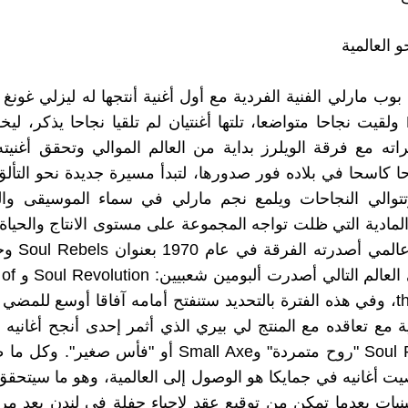
 العالمية
Not judge ولقيت نجاحا متواضعا، تلتها أغنتيان لم تلقيا نجاحا يذكر، 
نجاحا كاسحا في بلاده فور صدورها، لتبدأ مسيرة جديدة نحو التأ
تتوالي النجاحات ويلمع نجم مارلي في سماء الموسيقى والغ
لمادية التي ظلت تواجه المجموعة على مستوى الانتاج والحياة 
أول ألبوم عالمي 
كبيرا، وفي الع
the Wailers، وفي هذه الفترة بالتحديد ستنفتح أمامه آفاقا أوسع للم
ة مع تعاقده مع المنتج لي بيري الذي أثمر إحدى أنجح أغانيه م
مثل Soul Rebel "روح متمردة" وSmall Axe أو "فأس صغي
يت أغانيه في جمايكا هو الوصول إلى العالمية، وهو ما سيتحقق
نيات بعدما تمكن من توقيع عقد لإحياء حفلة في لندن بعد 