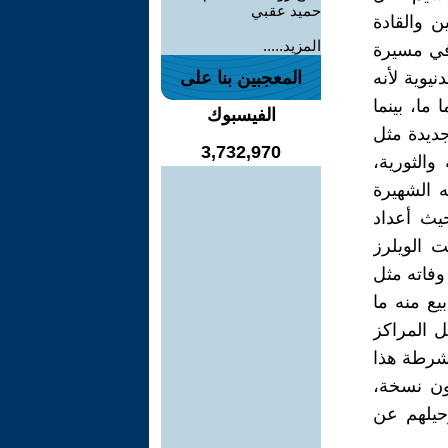
حميد عقبي
ن والقادة
المزيد.....
 في مسيرة
نيوية لأنه
المعجبين بنا على
 ما، بينما
الفيسبوك
جديدة مثل
3,732,970
ة التمردية والثورية،
ه الشهيرة
ن حيث أعداد
 الويلرز
وفاته مثل
 تقارير أنه بيع منه ما
تل المراكز
أشرطة هذا
20 بلغ حسب تقديرات منتجه بلاكويل 300 مليون نسخة،
حيلهم عن