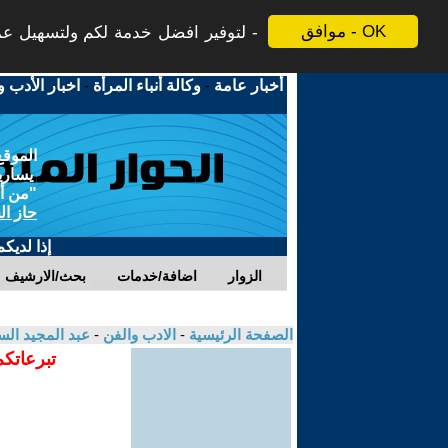
موافق - OK
لتوفير افضل خدمة لكم ولتسهيل عملي
أخبار عامة
-
وكالة أنباء المرأة
-
اخبار الأدب و
الموقع
يسارية
"من أج
حاز ال
إذا لديك
الزوار
اضافة/خدمات
بحث/الارشيف
الصفحة الرئيسية
-
الادب والفن
-
عبد المجيد ال
تبرعاتكم