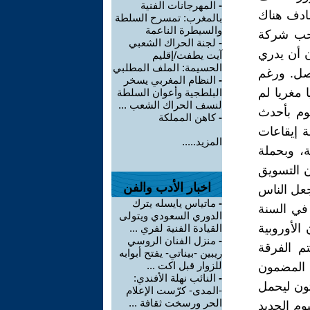
-
المهرجانات الفنية
صادف هناك
بالمغرب: تمسرح السلطة
والسيطرة الناعمة
احب شركة
-
لجنة الحراك الشعبي
ابلته دون أن يدري
آيت يطفت/إقليم
الحسيمة: الملف المطلبي
أصل. ورغم
-
النظام المغربي يسخر
 مغريا لم
البلطجية وأعوان السلطة
لنسف الحراك الشعب ...
وم بأحدث
-
كاهن المملكة
Catch a Fire(1)، تميز بخلطة إيقاعات
المزيد.....
ة، وبحملة
 التسويق
اخبار الأدب والفن
 جعل الناس
-
ماتياس يايسله يترك
في السنة
الدوري السعودي ويتولى
الأوروبية
القيادة الفنية لفري ...
-
منزل الفنان الروسي
م الفرقة
ريبين -بيناتي- يفتح أبوابه
للزوار قبل اكت ...
انيها ذات المضمون
-
النائب نهلة الأفندي:
 كلابتون ليحمل
-المدى- كرّست الإعلام
الحر ورسخت ثقافة ...
. وفي سنة 1974 سيصدر الألبوم الجديد