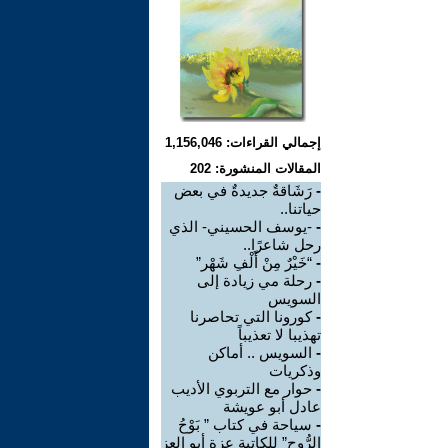
إجمالي القراءات: 1,156,046
المقالات المنشورة: 202
-
رَشَاقةٌ جديدةٌ في بعض
حياتنا..
-
-يوسف الحسيني- الذي
رحل شاعرًا..
-
“خَيْرٌ مِنْ أَلْفِ شَهْر”
-
رحلة مي زيادة إلى
السويس
-
كورونا التي تحاصرنا
تهذيبا لا تعذيباً
-
السويس .. أماكن
وذكريات
-
حوار مع التربوي الأديب
عادل أبو عويشة
-
سياحة في كتاب ” بَوْحُ
الرُّوحِ” للكاتبة عزة أبو العز