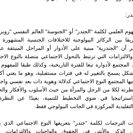
در:
وم العلمي لكلمة "الجندر" أو "الجنوسة" العالم النفسي "روب
ريقا بين الركائز البيولوجية للاختلافات الجنسية المشهورة 
ير أن "الجندرية" مبنية على الأدوار أو المراحل المنبثقة 
والالتزامات التي ترتبط بالتحول الاجتماعي متصلة بالنوع الا
المجتمع لأدواره تبعا للفترة التاريخية، وكذلك طبقا للمفهوم 
شكل يسمح بالتغيير له في فترات مستقبلية، وهو ما يعني أك
يها المجتمع النوع الاجتماعي كدلالة وهوية ذات بعد نفسي واج
رته لكلا من الرجل والمرأة من حيث الأسلوب والأفكار والحا
استراتيجيا في ضوي التخطيط للتنمية، بعيدًا عن النظرة ا
التقليدية المركوزة في الجانب البيولوجي فقط.
 الترجمات لكلمة "جندر" بتعريفها النوع الاجتماعي الذي ي
ين الذكر والأنثى في الحقوق والواجبات والالتزامات، وا