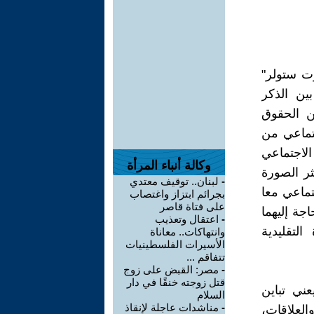
رت ستولر"
بين الذكر
عن الحقوق
جتماعي من
الاجتماعي
وكالة أنباء المرأة
ثر الصورة
-
لبنان.. توقيف معتدي
تماعي معا
بجرائم ابتزاز واغتصاب
على فتاة قاصر
جة إليهما
-
اعتقال وتعذيب
لتقليدية
وانتهاكات.. معاناة
الأسيرات الفلسطينيات
تتفاقم ...
-
مصر: القبض على زوج
قتل زوجته خنقًا في دار
عني تباين
السلام
-
مناشدات عاجلة لإنقاذ
لعلاقات،