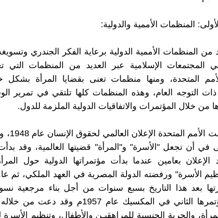
لأولى: المنظمات الأممية والدولية:
د من المنظمات الأممية الدولية برعاية الفكر الجندري وتسويغ
ي المجتمعات الإسلامية عبر العديد من المنظمات التي تعن
أمم المتحدة، ومنها منظمات تعنى بقضايا المرأة بشكل خ
ات التوجه العام، وهذه المنظمات كلها تلتقي في تمرير الو
ا من خلال المؤتمرات والاتفاقيات الدولية الملزمة للدول.
منذ أن أعلنت الأ
ولى في أن تجعل "الأسرة" و"المرأة" قضيتها العالمية، وقد بدأ
د الإعلان بعامين عندما بدأت مؤتمراتها الدولية حول المرأ
نظيم الأسرة" ورفضته الدولة المصرية في العهد الملكي، ثم عا
تها بعد هذا التاريخ بسبع سنوات من أجل بناء مرجعية نسو
فعقدت مؤتمرها الثاني في المكسيك عام 1957م وقد د
مرأة، والحرية الجنسية للمراهقيـن والأطفال، وتنظيم الأسرة