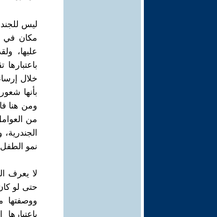
ليس للجندر
مكان في ال
عليها، ولق
باعتبارها 
خلال إرساء
بأنها شعور
ومن هنا فال
من العوامل
الجندرية، 
نمو الطفل 
لا يعرف ال
حتى لو كان 
ووصفتها من
باعتبارها 