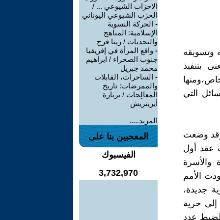
الاحزاب الشيوعي ... /
الحزب الشيوعي اليوناني
-
الحركة النسوية
الإسلامية: المناهج
والتحديات / ريتا فرج
-
واقع المرأة في إفريقيا
ه وتسويقه
جنوب الصحراء / ابراهيم
ى بتنفيذ
محمد جبريل
-
الساحرات، القابلات
اص،ومنها
والممرضات: تاريخ
سائل التي
المعالِجات / بربارة
أيرينريش
المزيد.....
مم المتحدة الإعلان العالمي لحقوق الإنسان عام 1948، وقد وضعت
المعجبين بنا على
ت عقد أول
الفيسبوك
ة والأسرة
3,732,970
ودت الأمم
ية جديدة،
عت من خلاله إلى حرية
 لضبط عدد