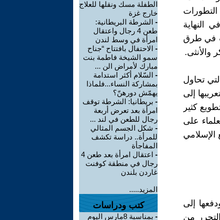
الطفلة مسك ونقلها للعلاج
التطورات
خارج غزة
-
الشرطة البريطانية:
ي النهاية
طعن 4 رجال واعتقال
يب في طرق
امرأة في وسط لندن
-
الاحتفال بافتتاح “جناح
 والأنثى.
سمو الشيخة فاطمة بنت
مبارك لأمراض الن ...
-
السّلام أكثر استدامة
لتي تحاول
بمشاركة النساء...فلماذا
ريبها إلى
يهمّش دورهنّ؟
-
بريطانيا: الشرطة توقف
طويع كثير
امرأة بعد تعرض أربعة
رجال للطعن في لند ...
علماء على
-
شكل الجسم المثالي
 الإسلامي
للمرأة.. دراسة تكشف
المفاجأة
-
اعتقال امرأة بعد طعن 4
رجال في منطقة كوفنت
غاردن بلندن
المزيد.....
دفعها إلى
كتب ودراسات
التحرر من
-
بمناسبة 8مارس اليوم