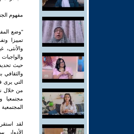
مفهوم الجن
"وضع المفه
تمييزا وتف
والأنثى، غ
والواجبات 
حيث تحديد 
والثقافي ب
التي يرى ف
من خلال نظ
مجتمعيا و
المجتمعية 
لقد استقرت
الأدوار ب