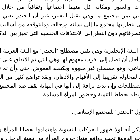
ات والصور ومكانة كل منهما اجتماعياً وثقافياً من خلال 
التي تمر بمجتمع ما وهي تقبل التغيير، غير أن الجندر يعني ف
ي ينظر بها مجتمع ما إلى نسائه ورجاله، ومايتوقعه من أسال
رفاتهم دون النظر إلى الاختلافات الجنسية التي تميز بين الذكر
للغة الإنجليزية وهي تقنن مصطلح "الجندر" مع اللغة العربية ا
 أجل أن تصل إلى أقرب مفهوم لها وهي التي تم الاتفاق على تع
تماعي، وهو مصطلح غير مفهوم ويكتنفه الغموض، حتى وأن تم ت
لمحاولة تقريبها إلى الأفهام والأذهان، ولقد تواضع كثير من ال
صطلحات وإن بدت براقة إلى أنها في النهاية تقف ضد المجتمع
طه بخطط التنمية وحضور المرأة المسلمة.
 "الجندر" للمجتمع الإسلامي:
ر أنه لولا ظهور الحركات النسوية واهتمامها بقضايا المرأة و
ات الدولية تحت دوافع منها: خروج المرأة من تبعية الرجل، و