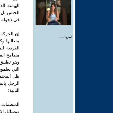
الهيمنة ا
الجنس بل ع
في دخوله لم
إن الحركة 
المزيد.....
مطالبها وك
الفردية لل
مطامح المر
وهو تطبيق 
التي يعلمون
ظل المجتمع
الرجل بالم
التالية:
المنظمات ا
ووسائل الإع