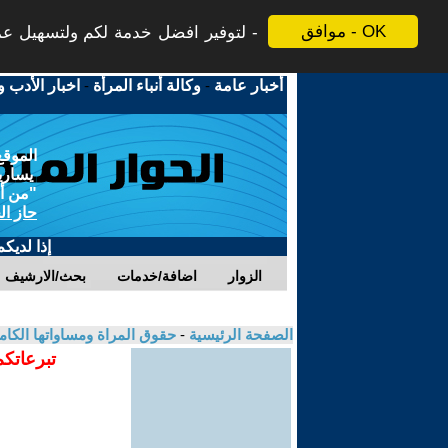
موافق - OK
لتوفير افضل خدمة لكم ولتسهيل عملي
أخبار عامة
-
وكالة أنباء المرأة
-
اخبار الأدب و
الموقع
يسارية
"من أج
حاز ال
إذا لديك
الزوار
اضافة/خدمات
بحث/الارشيف
الصفحة الرئيسية
-
حقوق المراة ومساواتها الكام
تبرعاتكم