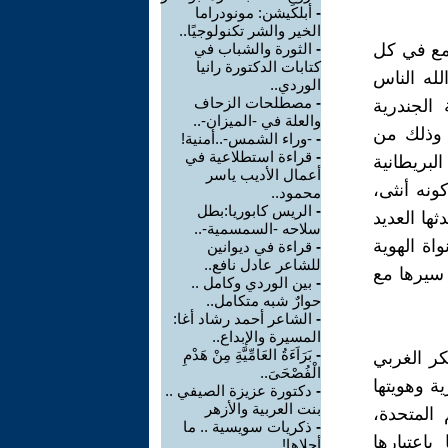
-
أبلكيشن: مونودراما
الخير والشر تكنولوجيًا..
تمع في كل
-
الثورة والشباب في
كتابات الدكتورة رانيا
لله الناس
الوردي..
-
مصطلحات الزحاف
الجندرية
والعلة في -الميزان-..
، وذلك من
-
-وراء الشمس-..أمنية!
-
قراءة استطلاعية في
لبريطانية
أعمال الأديب ياسر
ونه أنثى،
محمود..
-
الريس كابوريا:بطل
ثها العديد
سلاحه -السمسمية-..
اة الهوية
-
قراءة في ديوانين
للشاعر عادل نافع..
 سيرها مع
-
بين الوردي وكامل ..
حوارٌ شبه متكامل..
-
الشاعر أحمد رشاد أغا:
المسيرة والإبداع..
-
بَرَاَءَةُ العَامِّيَّةِ مِنْ هَدْمِ
كر الغربي
الْفُصْحَىَ..
ة وهويتها
-
دكتورة عزيزة الصيفي ..
بنت العربية والأزهر
 المتحدة،
-
ذكريات سويسية .. ما
اعتبارها
أحلاها!