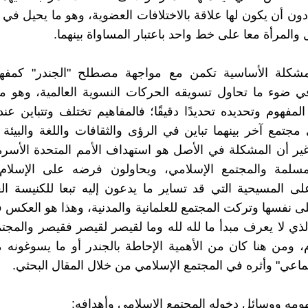
ون أن يكون لها علاقة بالاختلافات العضوية، وهو ما يحيل في ال
والمرأة معا على خط واحد باعتبار المساواة بينهما.
مشكلة الأساسية تكمن مع مواجهة مصطلح "الجندر" كمف
ي ضوء ما تحاول تسويقه الحركات النسوية العالمية، وهو م
لمفهوم وتحديده تحديدًا دقيقًا؛ فالمفاهيم تختلف وتتباين عند
مجتمع آخر بينهما تباين في الرؤى والثقافات واللغة والبيئة ا
 غير أن المشكلة في الأصل هو استهداف الأمم المتحدة الأسر
لمسلمة والمجتمع الإسلامي، ويحاولون فرضه على الإسلام
ى المسيحية التي قد تساير ما يدعون إليه تبعا للكنيسة الغ
 نفسها وتركت المجتمع للعلمانية والمدنية، وهذا هو العكس 
لذي لا يعرف مبدأ ما لله لله وما لقيصر لقيصر فقيصر والمجتم
، ومن هنا كان من الأهمية الإحاطة بالجندر أو ما يسوغونه
تماعي" وأثره في المجتمع الإسلامي من خلال المقال البحثي.
هومه ووسائل دخوله المجتمع الإسلامي وأهدافه: