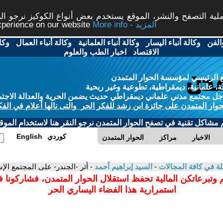
ة التصفح والنشر، الموقع يستخدم بعض أنواع الكوكيز نرجو النق
More info - المزيد
experience on our website
الفن
-
وكالة أنباء اليسار
-
وكالة أنباء العلمانية
-
وكالة أنباء العمال
-
وكا
الاقتصاد
-
اخبار الطب والعلوم
 الرئيسي لمؤسسة الحوار المتمدن
، علمانية، ديمقراطية، تطوعية وغير ربحية
ل مجتمع مدني علماني ديمقراطي حديث يضمن الحرية والعدالة الاجتم
حوار المتمدن على جائزة ابن رشد للفكر الحر والتى نالها أعلام في الفك
م مشاكل تقنية في تصفح الحوار المتمدن نرجو النقر هنا لاستخدام الموقع
كوردي
English
الاخبار
مراكز
الحوار المتمدن
لة في كافة المجالات
-
السيد إبراهيم أحمد
- أثر -الجندر- على المجتمع الإس
 وتبرعاتكن المالية تحفظ استقلال الحوار المتمدن، فشاركونا 
استمرارية هذا الفضاء اليساري الحر