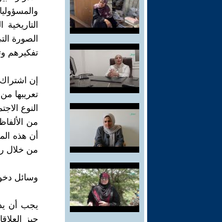
والمسؤولي
التاريخية 
الصورة الت
تفكيرهم وتص
إن اشتراك ا
تعريبها من
النوع الاج
من الألفاظ 
أن هذه الم
من خلال رب
وسائل دخول
يجب أن يذك
حيز العلاق