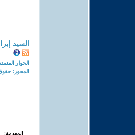
السيد إبرا
الحوار المتمدن-العدد: 6623 - 20
المحور: حقوق 
المقدمة: