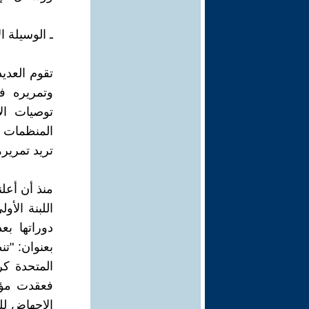
ـ الوسيلة ا
تقوم العدي
وتمريره ف
توصيات ال
المنظمات ذ
تريد تمريره
اللبنة الأ
دوراتها بع
بعنوان: "ت
المتحدة كر
الإجهاض لل