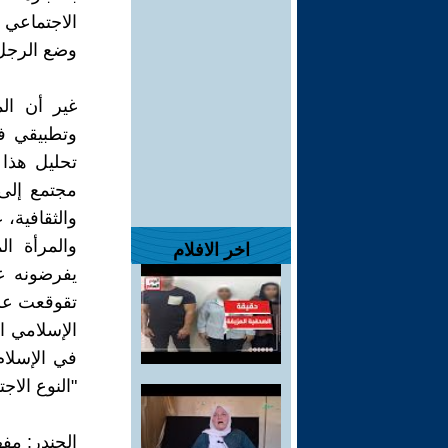
الاجتماعي د
وضع الرجل 
غير أن ال
وتطبيقي ف
تحليل هذا ا
مجتمع إلى 
والثقافية،
والمرأة ا
اخر الافلام
يفرضونه عل
تقوقعت على
الإسلامي ا
في الإسلام
"النوع الاج
الجندر: مف