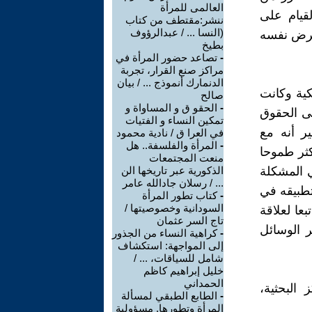
العالمى للمرأة
قيام على
ننشر:مقتطف من كتاب
(النسا ... / عبدالرؤوف
فرض نفسه
بطيخ
-
تصاعد حضور المرأة في
مراكز صنع القرار، تجربة
الدنمارك أنموذج ... / بيان
كية وكانت
صالح
-
الحقو ق و المساواة و
لى الحقوق
تمكين النساء و الفتيات
ير أنه مع
في العرا ق / نادية محمود
-
المرأة والفلسفة.. هل
ثر طموحا
منعت المجتمعات
ي المشكلة
الذكورية عبر تاريخها الن
... / رسلان جادالله عامر
تطبيقه في
-
كتاب تطور المرأة
السودانية وخصوصيتها /
عا لعلاقة
تاج السر عثمان
ر الوسائل
-
كراهية النساء من الجذور
إلى المواجهة: استكشاف
شامل للسياقات، ... /
خليل إبراهيم كاظم
الحمداني
 البحثية،
-
الطابع الطبقي لمسألة
المرأة وتطورها. مسؤولية