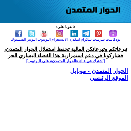
تابعونا على:
بودكاست
بنترست
تيلكرام
لينكدإن
الانستغرام
اليوتيوب
التويتر
الفيسبوك
تبرعاتكم وتبرعاتكن المالية تحفظ استقلال الحوار المتمدن،
فشاركونا في دعم استمرارية هذا الفضاء اليساري الحر
[اشترك في قناة ‫«الحوار المتمدن» على اليوتيوب]
الحوار المتمدن - موبايل
الموقع الرئيسي