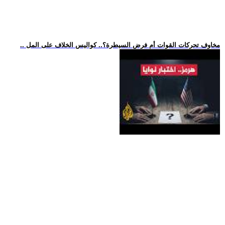
.. مخاوف تحركات القوات أم فرض السيطرة؟.. كواليس الخلاف على المل