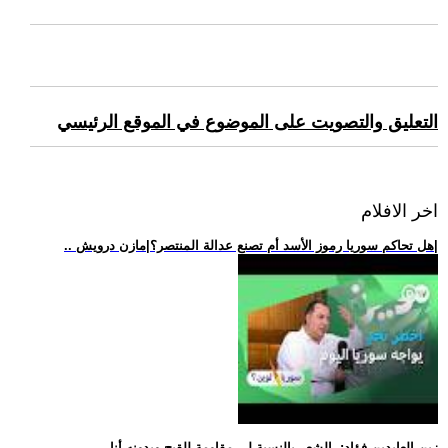
التعليق والتصويت على الموضوع في الموقع الرئيسي
اخر الافلام
.. هل تحاكم سوريا رموز الأسد أم تصنع عدالة المنتصر؟|مازن درويش|
.. زين العابدين فؤاد: -الشعر بالنسبة لي مقاومة للقبح وبدونه أنا