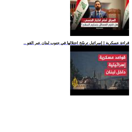
.. قراءة عسكرية | إسرائيل ترسّخ احتلالها في جنوب لبنان عبر القو