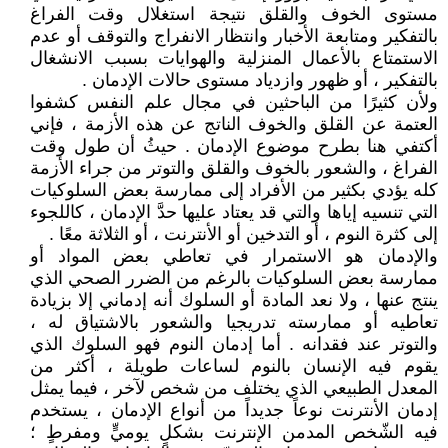
مستوى الخوف والقلق نتيجة استغلال وقت الفراغ
بالتفكير ومتابعة الأخبار وانتظار الانفراج والتوقف أو عدم
الاستمتاع بالأعمال المنزلية والهوايات بسبب الانشغال
بالتفكير ، أو ظهور وازدياد مستوى حالات الإدمان .
ولأن كثيرًا من الباحثين في مجال علم النفس كشفوا
العتمة عن القلق والخوف الناتج عن هذه الأزمة ، فإني
أكتفي هنا بطرح موضوع الإدمان . حيثُ أن طول وقت
الفراغ ، والشعور بالخوف والقلق والتوتر من جراء الأزمة
كله يؤدي بكثير من الأفراد إلى ممارسة بعض السلوكيات
التي تنسيه إياها والتي قد يعتاد عليها حدَّ الإدمان ، كاللجوء
إلى كثرة النوم ، أو التدخين أو الأنترنت ، أو الثلاثة معًا .
والإدمان هو الاستمرار في تعاطي بعض المواد أو
ممارسة بعض السلوكيات بالرغم من الضرر الصحي الذي
ينتج عنها ، ولا نعد المادة أو السلوك أنه إدماني إلا بزيادة
تعاطيه أو ممارسته تدريجيا والشعور بالاشتياق له ،
والتوتر عند فقدانه . أما إدمان النوم فهو السلوك الذي
يقوم فيه الإنسان بالنوم لساعات طويلة ، أكثر من
المعدل الطبيعي الذي يختلف من شخص لآخر ، فيما يمثل
إدمان الأنترنت نوعاً جديداً من أنواع الإدمان ، يستخدم
فيه الشّخص المدمن الإنترنت بشكلٍ يوميٍّ ومفرطٍ ؛