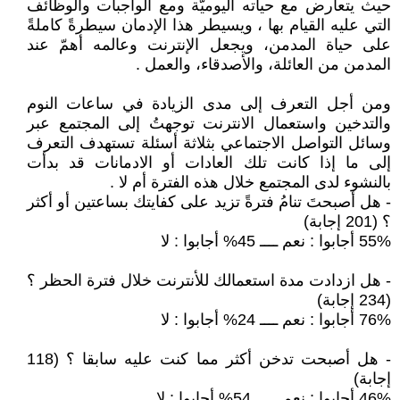
حيث يتعارض مع حياته اليوميّة ومع الواجبات والوظائف
التي عليه القيام بها ، ويسيطر هذا الإدمان سيطرةً كاملةً
على حياة المدمن، ويجعل الإنترنت وعالمه أهمّ عند
المدمن من العائلة، والأصدقاء، والعمل .
ومن أجل التعرف إلى مدى الزيادة في ساعات النوم
والتدخين واستعمال الانترنت توجهتُ إلى المجتمع عبر
وسائل التواصل الاجتماعي بثلاثة أسئلة تستهدف التعرف
إلى ما إذا كانت تلك العادات أو الادمانات قد بدأت
بالنشوء لدى المجتمع خلال هذه الفترة أم لا .
- هل أصبحتَ تنامُ فترةً تزيد على كفايتك بساعتين أو أكثر
؟ (201 إجابة)
55% أجابوا : نعم ــــ 45% أجابوا : لا
- هل ازدادت مدة استعمالك للأنترنت خلال فترة الحظر ؟
(234 إجابة)
76% أجابوا : نعم ــــ 24% أجابوا : لا
- هل أصبحت تدخن أكثر مما كنت عليه سابقا ؟ (118
إجابة)
46% أجابوا : نعم ـــــ 54% أجابوا : لا