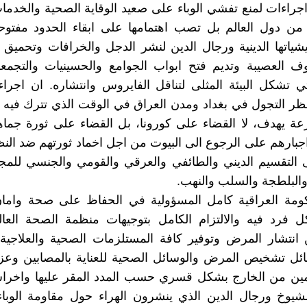
 اجراءات لمنع تفشي الوباء على صعيد الوقاية الصحية والخدمات
 من دول العالم بل تصب اهتمامها على ابقاء الحدود مفتوح
ليشياتها الدينية ورجال الدين لنشر الدجل والخرافات وتحميق
 العصيبة وتديم فتح ابواب الجوامع والحسينيات والتجمعات
تي تشكل البيئة المثلى لتناقل الفايروس وانتشاره. ان اج
ر التجول في بغداد ومدن العراق في الوقت الذي تترك فيه 
ة يهدف، لا القضاء على كورونا، بل القضاء على ثورة جماه
جبارهم على الرجوع الى البيوت من اجل اخماد ثورتهم ضد النظ
 التقسيم الديني والطائفي والعرقي والقومي والجنسي للمج
البلطجة والسلب والنهب.
ومة العراقية كامل المسؤولية في الحفاظ على صحة وامان
ل فرد فيه والالتزام الكامل بتوجيهات منظمة الصحة العال
 انتشار المرض وتوفير كافة المستلزمات الصحية والعلاجية
ئل تشخيص المرض والوسائل الصحية للعناية بالمصابين وعزل
مين من الخارج بشكل قسري حسب المدد المقر عليها واخر
لشيوخ ورجال الدين الذي ينشرون الهراء حول مقاومة الوباء