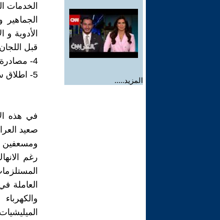
الخدمات ال
الجماهير 
الأدوية و ا
قبل اللجان 
4- مصادرة ممتلكات الفاسدين و تسخير الممتلكات لصالح العام لمواجهة المرض.
5- اطلاق سراح جميع السجناء فورا.
المزيد.....
في هذه الا
صعيد العر
ومسعفين وم
رغم الانه
المستلزما
العاملة في
والكهرباء
الميليشيات