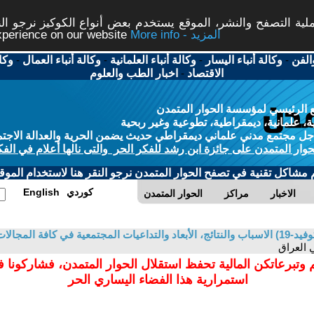
ة التصفح والنشر، الموقع يستخدم بعض أنواع الكوكيز نرجو النق
More info - المزيد
experience on our website
الفن
-
وكالة أنباء اليسار
-
وكالة أنباء العلمانية
-
وكالة أنباء العمال
-
وكا
الاقتصاد
-
اخبار الطب والعلوم
 الرئيسي لمؤسسة الحوار المتمدن
، علمانية، ديمقراطية، تطوعية وغير ربحية
ل مجتمع مدني علماني ديمقراطي حديث يضمن الحرية والعدالة الاجتم
حوار المتمدن على جائزة ابن رشد للفكر الحر والتى نالها أعلام في الفك
م مشاكل تقنية في تصفح الحوار المتمدن نرجو النقر هنا لاستخدام الموقع
كوردي
English
الاخبار
مراكز
الحوار المتمدن
في كافة المجالات
 وتبرعاتكن المالية تحفظ استقلال الحوار المتمدن، فشاركونا 
استمرارية هذا الفضاء اليساري الحر