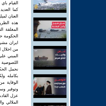
القيام باي
كما العديد
العنان لمي
هذه الظروف
المغلقة ال
الحكومة حظ
ايران مشرع
من اخلال ا
المبني على
اللصوصية و
نحمل الحك
بكامله ولك
الوقاية من
وتوفير وسا
عزل القاد
الملالي وا