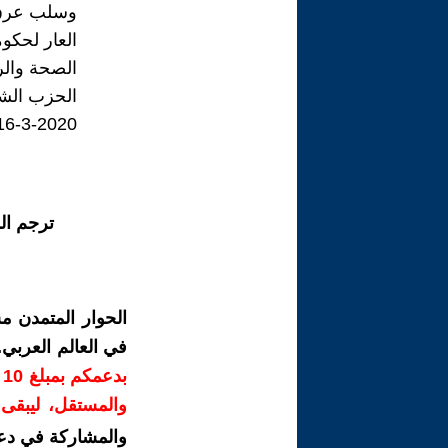
وسلب عرق 
العار لحكوم
الصحة والرف
الحزب الشي
16-3-2020
ترجم ال
الحوار المتمدن م
في العالم العربي
ب
والمستقل، ليبقى ص
والمشاركة في دع