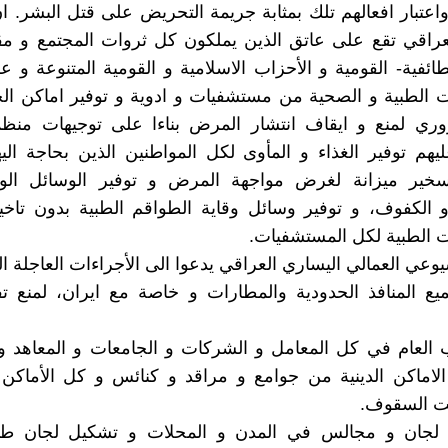
 واعتبار افعالهم تلك بمثابة جريمة التحريض على قتل البشر. 
عراقي تقع على عاتق الذين يملكون كل ثروات المجتمع و مق
ائفية- القومية و الأحزاب الاسلامية و القومية المتنوعة و عل
 الطبية و الصحية من مستشفيات و ادوية و توفير اماكن ال
ي لمنع و ايقاف انتشار المرض بناءا على توجيهات منظ
عليهم توفير الغذاء و المأوى لكل المواطنين الذين بحاجة الي
خير ميزانة لغرض مواجهة المرض و توفير الوسائل الوق
 الكفوف، و توفير وسائل وقاية الطواقم الطبية بدون تاخي
 الطبية لكل المستشفيات.
عي العمالي اليساري العراقي يدعوا الى الأجراءات العاجلة التا
ميع المنافذ الحدودية والمطارات و خاصة مع ايران، لمنع ت
ب العام في كل المعامل و الشركات و الجامعات و المعاهد 
لاماكن الدينية من جوامع و مراقد و كنائس و كل الأماكن 
حت السقوف.
 لجان و مجالس في المدن و المحلات و تشكيل لجان طبي