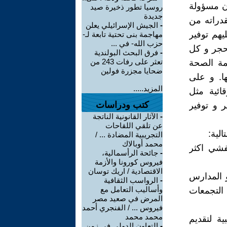
ان مسؤولة
روسيا تطور ذخيرة صيد
جديدة
دراته من
-
الجيش الإسرائيلي يعلن
يهم توفير
مهاجمة بنى تحتية تابعة لـ-
حزب الله- في ...
حجر و كل
-
فرق البحث البولندية
تعثر على رفات 243 من
مة الصحة
ضحايا مجزرة فولين
ها. و على
المزيد.....
ائية مثل
كتب ودراسات
ر و توفير
-
الآثار القانونية الناتجة
عن تلقي اللقاحات
لية:
التجريبية المضادة ... /
محمد أوبالاك
فشي اكثر
-
جائحة الرأسمالية،
فيروس كورونا والأزمة
الاقتصادية / اريك توسان
و المدارس
-
الرواسب الثقافية
وأساليب التعامل مع
التجمعات
المرض في صعيد مصر
فيروس ... / الفنجري أحمد
محمد محمد
ة لتقديم
-
التعاون الدولي في زمن