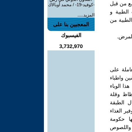
ضع من قبل
-كوفيد-19- / محمد أوبالاك
الطبية و
المزيد.....
الطبية من
المعجبين بنا على
الفيسبوك
3,732,970
عاملة على
ن واطباء
ذا الوباء
ظاظ وقلة
ل الطبقة
ير الغذاء
ها حكومة
ة واللصوص