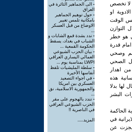
ة لا تخصص
-
الى الجماهير الثائرة في
العراق
ادوية او
-
حول توهيم الجماهير
نفس الوقت
بامكانية تلمس تغيير
الاوضاع من قبل العسكر
ل التوازن
...
-
ندد بشدة قمع الشابات و
لي هو خطر
الشباب في بغداد، يسقط
امام قدرة
الحكومة القمعية ...
-
بيان الحزب الشيوعي
ريم وصحي
العمالي اليساري العراقي
ال الصحي
LWPI بمناسبة يوم ...
-
سلطة المليشيات تلفظ
 من اهدار
أنفاسها الأخيرة
سانية هذه
-
في اجواء التصعيد
العسكري بين امريكا
 لها بدلا
والجمهورية الاسلامية، نق
ات البشر
...
-
نندد بالهجوم على مقر
الحزب الشيوعي العراقي
في الناصرية !!
ة الحاكمة
يرانية في
المزيد.....
 عجزت عن