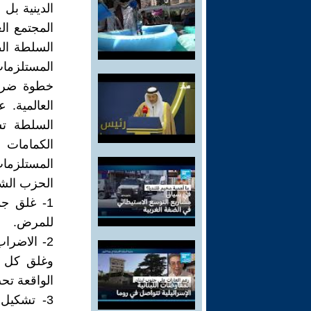
الدينية بل
المجتمع ال
السلطة الط
المستلزمات
خطوة ضرور
العالمية. 
السلطة تس
الكمامات و
المستلزمات
الحزب الشيو
1- غلق ج
للمرض.
2- الاضرا
وغلق كل ا
الواقعة ت
3- تشكيل