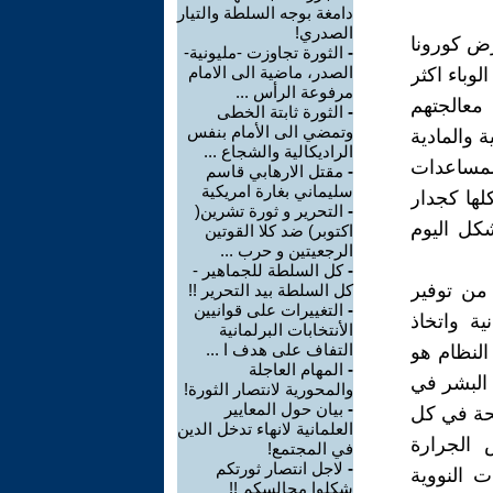
دامغة بوجه السلطة والتيار
الصدري!
ض كورونا
-
الثورة تجاوزت -مليونية-
الصدر، ماضية الى الامام
وباء اكثر
مرفوعة الرأس ...
بالمرض يتم معالجتهم
-
الثورة ثابتة الخطى
وتمضي الى الأمام بنفس
 والمادية
الراديكالية والشجاع ...
مساعدات
-
مقتل الارهابي قاسم
سليماني بغارة امريكية
لها كجدار
-
التحرير و ثورة تشرين(
كل اليوم
اكتوبر) ضد كلا القوتين
الرجعيتين و حرب ...
-
كل السلطة للجماهير -
 من توفير
كل السلطة بيد التحرير !!
-
التغييرات على قوانيين
ية واتخاذ
الأنتخابات البرلمانية
التفاف على هدف ا ...
النظام هو
-
المهام العاجلة
 البشر في
والمحورية لانتصار الثورة!
-
بيان حول المعايير
حة في كل
العلمانية لانهاء تدخل الدين
 الجرارة
في المجتمع!
-
لاجل انتصار ثورتكم
ت النووية
شكلوا مجالسكم !!