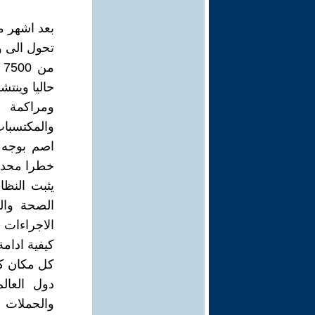
بعد اشهر م
تحول الى و
حاليا وينت
ومراكمة 
والمكتسبات
اصم بوجه 
خطرا محدقا
يثبت النظا
الصحة والم
الاجراءات 
كيفية ادام
كل مكان ك
دول العالم
والحملات ا