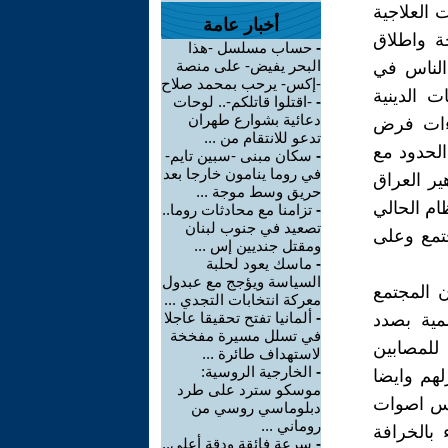
 العلاجية
أخبار عامة
ة واطلاق
-
حساب مسلسل -هذا
البحر يفيض- على منصة
 الناس في
-إكس- يرحب بمحمد صلاح
 الدينية
-
-اقتلوا قاتلكم-.. لوحات
دعائية بشوارع طهران
راءات فرض
تدعو للانتقام من ...
الحدود مع
-
سكان مبنى -سبين تايم-
في روما ينامون خارجا بعد
ير العراق
حريق وسط موجة ...
ام الحالي
-
تزامنا مع محادثات روما..
تصعيد في جنوب لبنان
تمع وعلى
ومقتل جنديين إس ...
-
ماسك يعود لحلبة
السياسة ويؤجج مع عبدول
 المجتمع
معركة انتخابات التجدي ...
-
ألمانيا تفتح تحقيقا عاجلا
مية بصدد
في تسلل مسيرة مفخخة
 للمصابين
لاستهداف طائرة ...
-
الخارجية الروسية:
هم وايضا
موسكو سترد على طرد
اس اصوات
دبلوماسي روسي من
روماني ...
 بالخرافة
-
سرعة فائقة ودقة أعلى..