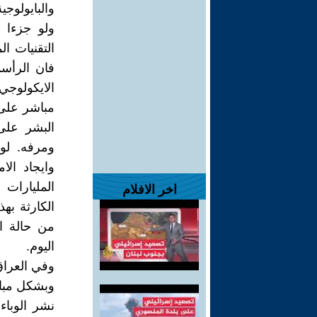
والبايولوجي
ولو جزءا م
التقنيات ا
فان الرأسم
الايكولوجي
مباشر على 
البشر على
ومرفه. لو
وايجاد الا
المليارات 
اخر الافلام
الكارثة به
من حالة ا
اليوم.
وفي العراق
وبشكل مباش
نشر الوبا