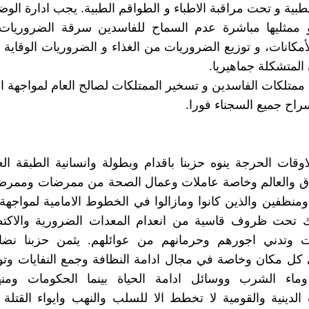
طبية و تحت مراقبة الاطباء و الطواقم الطبية. يجب ادارة الو
و ممثليها مباشرة عدم السماح للفاسدين سرقة الضروريات 
لأمكانات، و توزيع الضروريات من الغذاء و الضروريات الوقاية 
المتشكلة جماهيريا.
وقات الحرجة ينوه حزبنا باقدام وبطولة وانسانية الطبقة ال
اق والعالم وخاصة عاملات وعمال الصحة من ممرضات وممرضي
نظفين والذين كانوا ومازالوا في الخطوط الامامية لمواجهة ه
اك تحت ظروف قاسية من انعدام المعدات الضرورية والاكت
ت وتدني اجورهم وحرمانهم من عوائلهم. يثمن حزبنا نضا
 كل مكان وخاصة في مجال ادامة النظافة وجمع النفايات وتوف
 وماء الشرب ووسائل ادامة الحياة بينما الحكومات ومن
 الدينية والقومية لا تخطط الا للسلب والنهب وايواء القتل