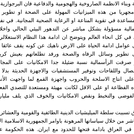
ة وبناء الانظمة الصاروخية والهجومية والدفاعية فان البرجوازي
جهريا من هذه الميزانيات المهولة على الصحة او تطوير ال
لمساعدة في تقوية المناعة او الرعاية الصحية المجانية. في 
الية مسؤولة بشكل مباشر عن التدهور البيئي الحالي واخلا
 في كل انحاء العالم ويتوضح ان ادامة هذا النظام الاستغلا
عوامل ادامة الحياة على الارض ناهيك عن كونه يقف عائقا 
 تطوير وسائل الرفاه والصحة ورفد تطلعاتهم بعيش ك
 صرفت الرأسمالية نسبة ضئيلة جدا الامكانيات على المج
مصال واللقاحات وتوفير المستشفيات والاجهزة الحديثة بدلا
على انتاج الاسلحة والحروب واجهزة القمع لما واجهت الأن
ذه الفظاعة او على الاقل لكانت مهيئة ومستعدة للتصدي الفعال
لفوضى والتخبط ونقص الامكانيات والخوف الذي يلف مليار
 تسببت سلطة الميليشيات الدينية الطائفية والقومية والعشائري
ر من خلال سياساتها المرهونة باوامر الجمهورية الاسلامية الا
ء في العراق بادامة فتحها للحدود مع ايران. هذه الحكومة