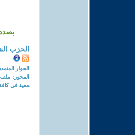
بصدد انتشار
الحزب الش
الحوار المتمدن-العدد: 6517 - 20
معية في كافة