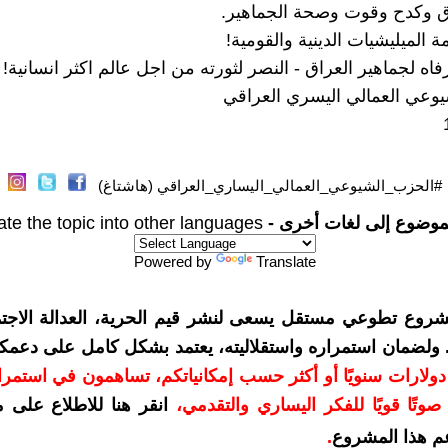
وكدح وقوت وصحة الجماهير.
ة الميليشيات الدينية والقومية!
اه لجماهير العراق - النصر لثورته من اجل عالم اكثر انسانية!
وعي العمالي اليسري العراقي
#الحزب_الشيوعي_العمالي_اليساري_العراقي (هاشتاغ)
موضوع إلى لغات أخرى -
ate the topic into other languages
Powered by
Translate
شروع تطوعي مستقل يسعى لنشر قيم الحرية، العدالة الاجتم
. ولضمان استمراره واستقلاليته، يعتمد بشكل كامل على دعمك
دعمكم بمبلغ 10 دولارات سنويًا أو أكثر حسب إمكانياتكم، تساهمون في استم
وتًا قويًا للفكر اليساري والتقدمي
،
انقر هنا للاطلاع على 
م هذا المشروع
.