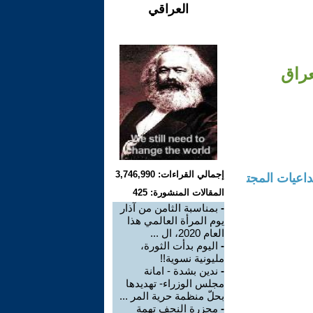
العراقي
إجمالي القراءات: 3,746,990
، الأبعاد والتداعيات المجت
المقالات المنشورة: 425
-
بمناسبة الثامن من آذار
يوم المرأة العالمي هذا
العام 2020، ال ...
-
اليوم بدأت الثورة،
مليونية نسوية!!
-
ندين بشدة - امانة
مجلس الوزراء- تهديدها
بحلّ منظمة حرية المر ...
-
مجزرة النجف تهمة