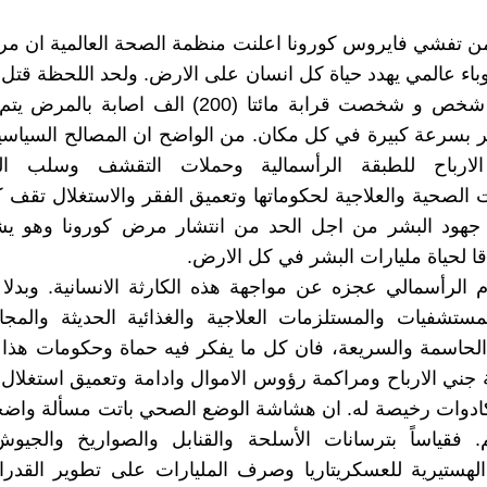
ن تفشي فايروس كورونا اعلنت منظمة الصحة العالمية ان مر
باء عالمي يهدد حياة كل انسان على الارض. ولحد اللحظة قتل ال
من 7500 شخص و شخصت قرابة مائتا (200) الف اصابة 
شر بسرعة كبيرة في كل مكان. من الواضح ان المصالح السياسية
الارباح للطبقة الرأسمالية وحملات التقشف وسلب ال
 الصحية والعلاجية لحكوماتها وتعميق الفقر والاستغلال تقف ك
جهود البشر من اجل الحد من انتشار مرض كورونا وهو يش
 لحياة مليارات البشر في كل الارض.
م الرأسمالي عجزه عن مواجهة هذه الكارثة الانسانية. وبدلا
ستشفيات والمستلزمات العلاجية والغذائية الحديثة والمجان
الحاسمة والسريعة، فان كل ما يفكر فيه حماة وحكومات هذا 
ة جني الارباح ومراكمة رؤوس الاموال وادامة وتعميق استغلال
ادوات رخيصة له. ان هشاشة الوضع الصحي باتت مسألة واض
. فقياساً بترسانات الأسلحة والقنابل والصواريخ والجيوش
لهستيرية للعسكريتاريا وصرف المليارات على تطوير القدرا