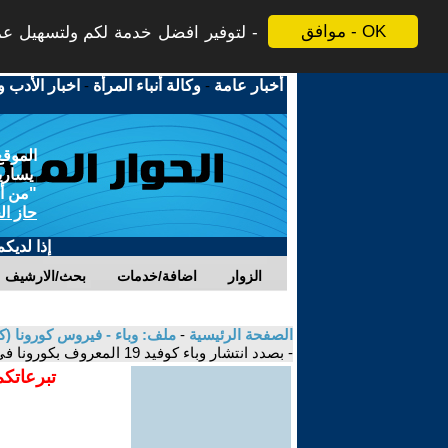
موافق - OK
لتوفير افضل خدمة لكم ولتسهيل عملي
أخبار عامة
-
وكالة أنباء المرأة
-
اخبار الأدب و
الموقع
يسارية
"من أج
حاز ال
إذا لديك
الزوار
اضافة/خدمات
بحث/الارشيف
الصفحة الرئيسية
-
ملف: وباء - فيروس كورونا (كوفيد-19) الاسباب والنتائج، الأبعاد والتداعيات المجتمعية 
- بصدد انتشار وباء كوفيد 19 المعروف بكورونا في العراق
تبرعاتكم