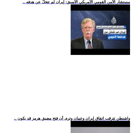
.. مستشار الأمن القومي الأمريكي الأسبق: إيران لم تتخلَّ عن هدفه
.. واشنطن تترقب اتفاق إيران وعمان وترى أن فتح مضيق هرمز قد يكون