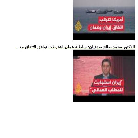
.. الدكتور محمد صالح صدقيان: سلطنة عمان اشترطت توافق الاتفاق مع