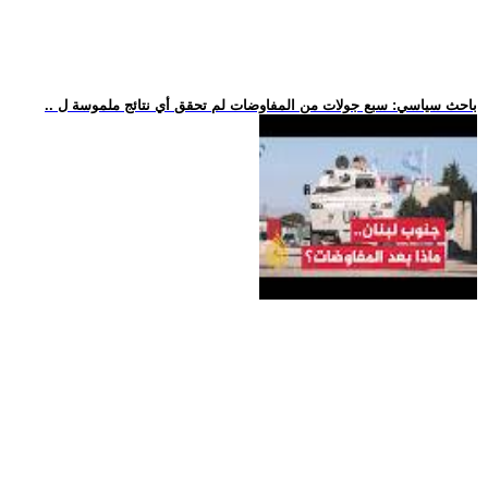
.. باحث سياسي: سبع جولات من المفاوضات لم تحقق أي نتائج ملموسة ل