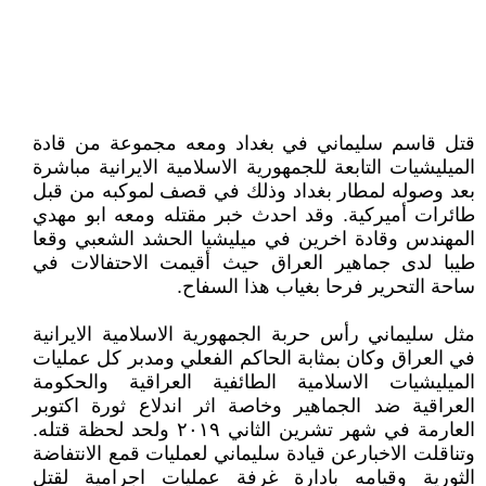
قتل قاسم سليماني في بغداد ومعه مجموعة من قادة
الميليشيات التابعة للجمهورية الاسلامية الايرانية مباشرة
بعد وصوله لمطار بغداد وذلك في قصف لموكبه من قبل
طائرات أميركية. وقد احدث خبر مقتله ومعه ابو مهدي
المهندس وقادة اخرين في ميليشيا الحشد الشعبي وقعا
طيبا لدى جماهير العراق حيث أقيمت الاحتفالات في
ساحة التحرير فرحا بغياب هذا السفاح.
مثل سليماني رأس حربة الجمهورية الاسلامية الايرانية
في العراق وكان بمثابة الحاكم الفعلي ومدبر كل عمليات
الميليشيات الاسلامية الطائفية العراقية والحكومة
العراقية ضد الجماهير وخاصة اثر اندلاع ثورة اكتوبر
العارمة في شهر تشرين الثاني ٢٠١٩ ولحد لحظة قتله.
وتناقلت الاخبارعن قيادة سليماني لعمليات قمع الانتفاضة
الثورية وقيامه بادارة غرفة عمليات اجرامية لقتل