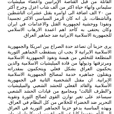
القاتلة من قبل القناصة الإيرانيين واعضاء ميليشيات
سليماني وانهاء حياة اكثر من ألف شاب اعزل وجرح أكثر
من ٢٠ الف اضافة الى اوامره بقتل عشرات الناشطين
والناشطات، بل انه كان الرمز السياسي الاكثر تجسيدا
ونفوذا ووحشية لجمهورية القتل والاعدامات في ايران
وكان يحتفى به كأحد اهم اعمدة الارهاب الاسلامي
للجمهورية الاسلامية الايرانية ضد جماهير العراق.
يرى حزبنا أن تصاعد حدة الصراع بين امريكا والجمهورية
الاسلامية الايرانية لا يجب ان يستقطب الجماهير الثورية
المتطلعة للتخلص من هيمنة ونفوذ الجمهورية الاسلامية
ومرتزقتها وذيولها من قادة الميليشيات الاسلامية والذين
يحكمون العراق بشكل فعلي ويتحكمون بمقدراته
ويقتلون جماهيره خدمة لمصالح الجمهورية الاسلامية
الايرانية. ان مقتل الشخصية الثانية في الجمهورية
الأسلامية والقائد الفعلي للحشد الشعبي والميليشيات
و"الطرف الثالث" ومجاميع من قيادات الحشد الشعبي
سيساعد على تغير توازن القوى لصالح الثورة وتقوية
التحرير ضد الخضراء للخلاص من كل النظام في العراق.
وبهذه المناسبة يدعو حزبنا الجماهير الثورية في العراق
الى النأي بنفسها كليا عن الصراع بين امريكا وايران وان