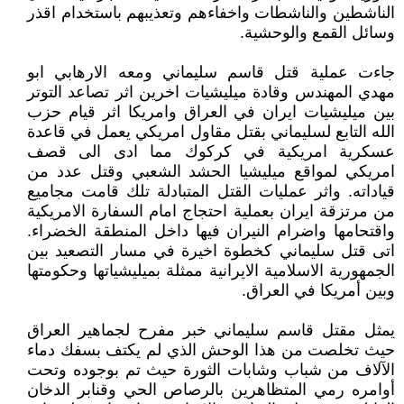
الناشطين والناشطات واخفاءهم وتعذيبهم باستخدام اقذر
وسائل القمع والوحشية.
جاءت عملية قتل قاسم سليماني ومعه الارهابي ابو
مهدي المهندس وقادة ميليشيات اخرين اثر تصاعد التوتر
بين ميليشيات ايران في العراق وامريكا اثر قيام حزب
الله التابع لسليماني بقتل مقاول امريكي يعمل في قاعدة
عسكرية امريكية في كركوك مما ادى الى قصف
امريكي لمواقع ميليشيا الحشد الشعبي وقتل عدد من
قياداته. واثر عمليات القتل المتبادلة تلك قامت مجاميع
من مرتزقة ايران بعملية احتجاج امام السفارة الامريكية
واقتحامها واضرام النيران فيها داخل المنطقة الخضراء.
اتى قتل سليماني كخطوة اخيرة في مسار التصعيد بين
الجمهورية الاسلامية الايرانية ممثلة بميليشياتها وحكومتها
وبين أمريكا في العراق.
يمثل مقتل قاسم سليماني خبر مفرح لجماهير العراق
حيث تخلصت من هذا الوحش الذي لم يكتف بسفك دماء
الآلاف من شباب وشابات الثورة حيث تم بوجوده وتحت
أوامره رمي المتظاهرين بالرصاص الحي وقنابر الدخان