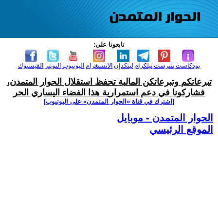
تابعونا على:
بودكاست
بنترست
تيلكرام
لينكدإن
الانستغرام
اليوتيوب
التويتر
الفيسبوك
تبرعاتكم وتبرعاتكن المالية تحفظ استقلال الحوار المتمدن،
فشاركونا في دعم استمرارية هذا الفضاء اليساري الحر
[اشترك في قناة ‫«الحوار المتمدن» على اليوتيوب]
الحوار المتمدن - موبايل
الموقع الرئيسي