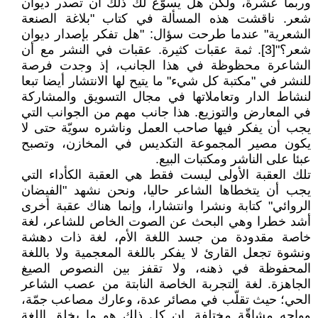
وربما عشرة، ولكن هل يسوّغ لك ذلك أن تصدر ديوان
شعر. ناقشت هذه المسألة في كتاب "بلاغة الصنعة
الشعرية" عندما طرحت سؤال: "هل تفكر بإصدار ديوان
شعر؟"[3]. ثمة عقبات كثيرة. عقبات في النشر مع أن
الشاعرة محظوظة في هذا الجانب، إذ وجدت فرصة
للنشر في "مكتبة كل شيء" ما يتيح لها الانتشار أيضا تبعا
لنشاط الدار وتعاملاتها في مجال التسويق والمشاركة
في المعارض والتوزيع. هذا جانب مهم من الجوانب التي
يجب أن يفكر فيها صاحب العمل وناشره سويّة حتى لا
يكون مصير المجموعة التكديس في المخازن، وتصبح
عبئا على الناشر ومكتبات البيع.
تلك العقبة الأولى ليست فقط هي العقبة الكأداء التي
يجب أن يتخطاها الشاعر حاليا، ونحن نشهد "الفيضان
الروائي" كتابة ونشرا وانتشارا، وإنما هناك عقبة أخرى
أشد خطرا وهي البحث عن الصوت الخاص للشاعر، لغة
خاصة مقدودة من جسد اللغة الأم، لغة ذات دهشة
ونشوة تجعل القارئ لا يفكر باللغة المعجمية ولا باللغة
المحفوظة في ذهنه، ولا تقفز بين النصوص الصيغ
الجاهزة. لغة التجربة الخاصة النابتة من عصب الشاعر
الحي؛ حيث تقلّب في مصائر عدة، وعارك مصاعب جمّة،
وواجه مشاقّة مختلفة. إن كل ذلك هو ما يخلق اللغة