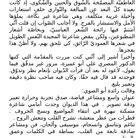
العاطفيّة المضمّخة بالشّوق والحنين والشّكوى، إذ كانت
بعيدة كلّ البعد عن المبالغة والتّواري خلف استعارات
وأخيلة غريبة متكلّفة، وهي شاعرة غير بكّاءة، يملؤها
الأمل والاستبشار بالفرج. ولا أجانب الصّواب إن قلت أنّي
أشتمّ فيها رائحة الشّعر العباسيّ، وبخاصّة أشعار
المطبوعين، ولكن ينقص شاعرتنا المجيدة النّفس الطويل
في شعرها العموديّ الرّائق، كي تلحق بهم، ولا أظنّ هذا
يعجزها.
وأخيرا أشير إلى أنّني كنت مررت بالمقدّمة التي كتبها
الدكتور المصري علي أبو عميرة، مرور غير مدقّق فيما
يقول، لأعود له بعد أن قرأت الدّيوان بإنعام نظر وتذوّق.
فوجدته قد قال فيه حقّا، وكان فيه صاحب نظرة دقيقة
وتعبير بليغ.
وقالت رائدة أبو الصوي:
عنوان واسع ومشاعر فياضة، صدق تجربة وحرارة تعبير
ودقة تصوير . في هذا الديوان وجدت أمامي شاعرة
متمكنة نبهرة في انتقاء المواضيع ونسج الحروف .
قطرات من عطر منعشة، تشرح القلب وتنعش الروح .
تناغم وتناسق وانسجام، موسيقى وألحان، فن ومشاعر
صادقة نابعة من القلب، بساطة في الكلمات وعمق