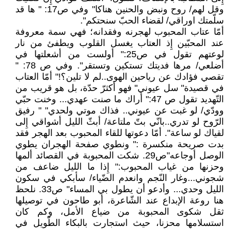
وقل لهم/ روح ونبض والحنين هناكا" وفي ص17: " ها قد
سلّمتك اوراقي/ لقضاء الحبّ سنحتكم".
أمّا عتاب المحبوب لهجرنه وفقدانه؛ فهي سمة معروفة
عند المحبّين إِذ العتاب يغسل القلوب ويطفئ من نار
لوعتهم تقول في ص25:" أولست من أشعلتها في
أضلعي/ مرها فديتك تستكين وتستقر". وفي ص 78: "
تقصي فؤادك عن رياحين الهوى..لم لا تلين؟!" أمّا العتاب
في قصيدة" سل عيوني" فهو أكثرّ حدّة، بل هو قريب من
التّهديد تقول ص 47:" أراك ما صنت عهدي... وخنت حبّي
وودّي/ لو غبت عن عيوني.. فذاك موتي ولحدي" " رفيق
الرّوح لو تدري..بانّي بتّ ملتاعة/ أبثّ الليل أشواقي إِلى
لقياك لو ساعة". أمّا دعوتها للقاء المحبوب بعد الهجر فقد
بدت صريحة منكسرة :" ونطوي صفحة الهجران يطوي
الوصل أوجاعه"ص29. شكت المحبوبة في القصائد ألمها
وحزنها من غياب المحبوب:" إِذا ما الليل ضاعف من
شجوني...وغار النّجم وانعدم الضّياء/ سأبكي في سكون
الليل وحدي... وأدعو أن يطول بي المساء" ص33. نلحظ
هنا روعة الإبداع عند الشّاعرة، أبو طاحون في توصيلها
ثقل شكوى المحبوبة من ضياع الأمل، وكم كان
استسلامها محزنا، حيث استجارت بالبكاء الطّويل في