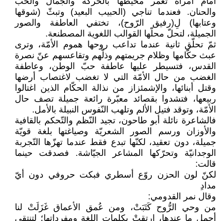
أمام امرأة تغمر محيطها بالحركة والجمال والحبّ
والحنان. فعندما تناجي (الحبيب البعيد) وتبثّ (شوقها
وعتابها) لِ(رفيق الرّوح)، تختفي العاطفة والصور
الجميلة، لتحلّ محلّها القوالب اللغوية المصطنعة.
ثمّ تحلّق ثانية عندما تداعب روحها هموم الأمّة، وترى
عبث حكّامها وظلام جريمتهم وذلّهم وتقاعسهم عنّ نصرة
القدس، فتسيطر عليها عاطفة حبّ الوطن، وعاطفة
الغضب من حال الأمّة التي لا تغضب لاغتصاب أرضها
وقتل أبنائها، والإشمئزاز من نذالة الحكّام الذين اغتالوا
ربيعها، فتشدوا بقصائد معبّرة رائعة جميلة تصف حال
الأمّة، وتوقد فتيل الألم وتلهب النّفوس النبيلة بالأمل.
فالشاعرة نائلة أبو طاحون، تجيد النّظم والتّحكم بالقافية
والأوزان ورسم الصور الشعريّة وصياغتها بلغة قويّة
جميلة، دون تعقيد، لكنّها تبدع فقط عندما تهزّها التّجربة
الوجدانيّة وتحرّكها المشاعر الجيّاشة. فصدقت حينما
قالت:
لكنّ لون الحزن روّع أسطري فبكت حروفي دون أيّ
مدادِ
وقال نمر القدومي:
من وحي الرُّوح كَتَبَتْ، ومن عُمق الأعماق غَزَلَتْ لنا
أجمل ما عندها، إرتقتْ بكلمات اللغة ومفرداتها؛ لتنتقي