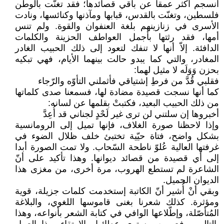
أنسجم أكثر عمقا عن باقي قصائدها؛ فقد تغنّت بالوطن
فلسطين، وتغنّت بالقدس، قبابها ومآذنها وكنائسها، ونادت
الأسرى في زنازينهم بلغة العنفوان والقوة. ولم تنس
أمها، فقد رثتها بأجمل العواطف الحزينة والكلمات
الدافئة. إلاّ أنها لا تنفك لتعود إلى ذلك الحبيب الغادر
المغادر، والتي كما يبدو حالت بينهما الأيام، فهي تبكيه
بحزن وَوَلَه لا مثيل لهما:
فقلبي قُدَّ من فرطِ إشتياقي فأثملني التأوّه والرّجاء
كما أنها نسجت قصيدة مضادة لها، فسمعنا صدى كلماتها
من ذلك الحبيب البعيد، فكتبتْ بقلمها عن لسانه:
أخبروها إن سلتني لن ترى غير لَحْدٍ لجناني قد أُعِدَّ
وإذا لاحظنا صورة الغلاف، فإنها تميل إلى الرومانسية
بشكل واضح، فتاة حيّية تختبئ خلف ظلال الضوء في
غرفتها العالية عُلوّ ناطحة السّحاب. ولا تمت الصورة أبدا
إلى أي قصيدة من قصائد ديوانها. وهذا تأكيد على أنّ
الشاعرة لم تستطع الهروب، مرة أخرى، من مغزى هذا
الديوان الجميل.
وبقي أنْ أُشير أنّ الكاتبة إستخدمت كلمات جزيلة، قوية
ومؤثرة. كذلك شعرنا بغنى قاموسها اللغوي، والبلاغة
المُتأصّلة، وإطّلاعها الوافي في كتابة الشعر بأنواعه، وهذا