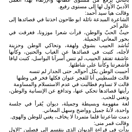
بالتالي يرفع من مستوى عطائها والإرتقاء بهذا العمل
الأدبيّ الأول لها إلى مستوى رفيع.
وقالت هيا سيد أحمد:
الشاعرة المبدعة نائلة ابو طاحون اخذتنا في قصائدها إلى
عالم آخر
حيثُ الحبّ والوطن، قرأت شعرا موزونا، فغرقت في
بحور المعاني الجميلة.
تُناشد الحبيب بشوق ولهفة، وتحاكي الوطن وحزينة
لأجله، كتبت في قصائدها عن الغياب والحنين، وكأنها
عاشقة تفتقد الحبيب، لم تنس أسرآنا البواسل، كتبت ليافا
فأشعرتنا وكأننا على شاطئها.
أحبببت الوطن بكل أحواله ِ حتى الجدار لم تنسه
قالت فلسطيني أنا للفجر عنوان فكلها فخر في وطنها
قالت لا تساوم فطالبت في عدم الاستسلام والمساومة
رأيتها قصائدها تحكي عنها، وتدافع عن الإنسانية والوطن،
وتغني للحب.
لغة مفهومة وبسيطة وجميلة، ديوان يُقرأ في جلسة
واحدة، لأنهُ جميل وواضح وسهل المعاني.
دمت شاعرتنا قلما متمردا لا يخاف، يغني للوطن والهوى.
وقالت قمر منى:
بدأت في قراءة الديوان الذي ينقسم الى فصلين "الاول