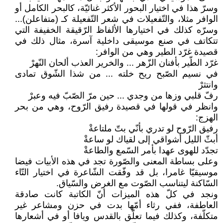
وسرّ هذا في اختيار البحور الأكثر غنائيّة، كالبحر الكامل أو
الوافر مثلا، والتّفعيلات في شعر التّفعيلة كـ (متفاعلن)...
وسرّه كذلك في اختيارها الألفاظ الرّقيقة الخفيفة التي
تتكاتف في صنع موسيقى داخلية آسرة، مثال ذلك في
قصيدة غرّد الطير وهي من الوافر:
غرّد الطّير بأفنان الزّهر ... والخرير العذب ألحان النّهرْ
في نسيم الصّبح ريح خلته ... من شذا الشّوق تمادى
وانتثرْ
رفّ قلبي وزها من وجدي ... حين مرّ الصّبّ فيه وعبرْ
وانظر في قولها في قصيدة رفيق الرّوح، وهي من بحر
الهزج:
رفيق الرّوح لو تدري بأنّي بتّ ملتاعةْ
أبثّ الليل أشواقي إلى لقياك لو ساعةْ
تجدّد للهوى عهدا بأمر السّمع والطاعةْ
وعلى بساطة المعنى والصّورة تجد في هذه الأبيات فيضا
موسيقيّا غامرا، بل قد وفّقت الشّاعرة في اختيار التّاء
السّاكنة ليتناسب الصّوت مع الغرض والسّياق.
ونجد في كلّ هذه الميزات أنّ الكاتبة كانت صادقة
العاطفة، ففي رثاء أمّها بدت في حزن ومشاعر غير
متكلّفة، وكذلك فيما تعلّق بالقدس ويافا أو في أشعارها