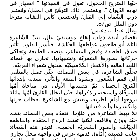
حبّها الصّريح الخجول، تقول في قصيدتها " انصهار في
نهاية الدّيوان ": ولنمتطي ذاك التوهّج في المقل/ ولنعتلي
درب الشّفاه إِلى القبل/ ولنحتسي كأس الصّبابة مترعا
دون الملل"ص87.
وقال عبدالله دعيس:
بقصائد أنيقة ذوات إيقاع موسيقيّ عالٍ، تبثّ الشّاعرة
نائلة أبو طاحون عواطفها الجيّاشة، فيأسر القلوب تأثير
صدق العاطفة وفيض المشاعر، وتصف الطبيعة وتحاكي
حركاتها بصورها الشعريّة وتشبيهاتها، تجاري بها قصائد
اللغة العالية والأشعار الكلاسيكيّة لفحول شعراء العربيّة.
تحلّق الشاعرة، في بعض القصائد، حتّى تصل بالمتلقي
إلى قمم الشّعور، ونشوة المتعة والتّأثر، مبتدئة بإهدائها
النّثريّ الجميل، ثمّ قصيدتها الأولى في مناجاة أمّها
المتوفّاة واستحضار ذكراها، حتّى ليخال القارئ أمّها ماثلة
بروحها أمام ناظريه، ويعيش مع الشاعرة لحظات حزنها
وانكسارها وألم فقدانها.
ثمّ تهبط الشاعرة من علوّها، فتقدّم بعض القصائد بنظم
جيّد ووزن وقافية، لكنها تفتقد الروح المتقدة والعاطفة
الجيّاشة والصور الشعريّة الجميلة، فتبدو هذه القصائد
جانب قصيدة (أمّاه)، كدمية عرض في واجهة محلّ تجاري