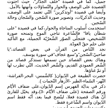
جميل، كما في قصيدة "خلف الجدّار"، حيث احتوت
القصيدة على الوصف والحوار والتّساؤلات وأنهتها بالأمل.
وأيضا في قصيدة "أوتذكرين" التّي تعتمد على الوصف،
وحديث الذكريّات، وتصوير صورة السّجن والسّجان وحالة
السّجين.
استخدمت أُسلوب المناجاة والحوار،كما في قصيدة "على
شطآن يافا" فالشّاعرة تناجي الموج وتمنحه صورة
التّشخيص، فتتجلّى الصوّر الشّعرّيّة الجميلة، مع التأكيد
على حلم حقّ العودّة.
نجد التّناص من القرآن في بعض القصائد،"يا
صاحبيّ:السّجن"و"سبع عجاف"في سورة يوسف.
وهناك بعض القصائد حين تسمعها تستذكر قصائد من
الشّعر العمودي القديم، والشّعر الحديث، التّي تطرب لها
أو تمّ غناؤها.
حضرت الطبيعة في الدّيوان( كالشّمس- البحر-الفراشة-
النّهر- السّماء-الطير -الأزهار النّجمات ).
ذكر في بدايّة الفهرس إسم الدّيوان،على ضفاف الأيّام
ورقم الصفحة (على ضفاف الأيّام -3)،وقد يخيّل للقارئ
أنّ هناك قصيدة فعلا، ليتّضح فيما بعد، أنّه فقط اسم
الدّيوان واسم الشّاعرة فقط.
وكتبت دولت الجنيدي أبو ميزر: