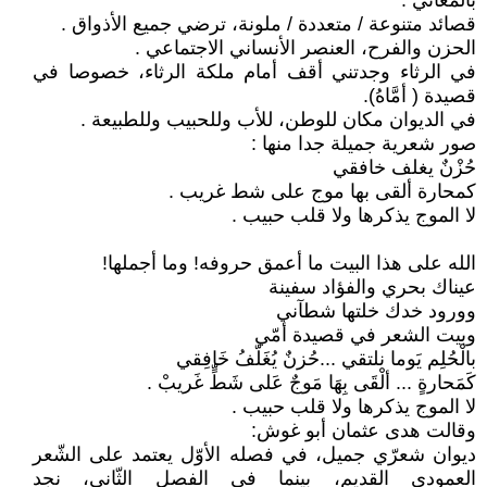
بالمعاني .
قصائد متنوعة / متعددة / ملونة، ترضي جميع الأذواق .
الحزن والفرح، العنصر الأنساني الاجتماعي .
في الرثاء وجدتني أقف أمام ملكة الرثاء، خصوصا في
قصيدة ( أمَّاهُ).
في الديوان مكان للوطن، للأب وللحبيب وللطبيعة .
صور شعرية جميلة جدا منها :
حُزْنٌ يغلف خافقي
كمحارة ألقى بها موج على شط غريب .
لا الموج يذكرها ولا قلب حبيب .
الله على هذا البيت ما أعمق حروفه! وما أجملها!
عيناك بحري والفؤاد سفينة
وورود خدك خلتها شطآني
وبيت الشعر في قصيدة أمّي
بالْحُلِم يَوما نلتقي ...حُزنٌ يُغَلّفُ خَافِقي
كَمَحارةٍ ... ألْقَى بِهَا مَوجٌ عَلى شَطٍّ غَريبْ .
لا الموج يذكرها ولا قلب حبيب .
وقالت هدى عثمان أبو غوش:
ديوان شعرّي جميل، في فصله الأوّل يعتمد على الشّعر
العمودي القديم، بينما في الفصل الثّاني، نجد