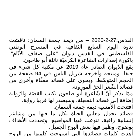
القدس:27-2-2020 – من ديمة جمعة السمان: ناقشت
ندوة اليوم السابع الثقافية في المسرح الوطني
الفلسطيني في القدس ديوان "على ضفاف الأيّام"،
باكورة إصدارات الشاعرة الكرميّة نائلة أبو طاحون.
يقع الدّيوان الصادر عام 2019 عن مكتبة كل شيء في
حيفا، ومنتجه وأخرجه شربل الياس في 94 صفحة من
الحجم المتوسّط. ويحوي على قصائد مقفّاة وأخرى من
قصائد الشّعر الحرّ الموزونة.
ممّا يذكر أنّ الشّاعرة أبو طاحون تكتب القصّة والرّواية
إضافة إلى قصائد التفعيلة، وسيصدر لها قريبا رواية.
افتتحت الأمسية ديمة جمعة السمان:
قصائد تحمل معاني الحياة بكل ما فيها من مشاعر
إنسانية راقية، تنوعت فيها المواضيع، وتحددت الأهداف
بوضوح، وظهر فيها بعض البوح الجميل.
أهدت كلمات قصائدها التي استوحت كلمتها من الروح