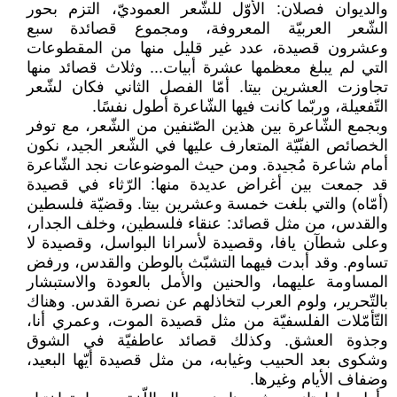
والديوان فصلان: الأوّل للشّعر العموديّ، التزم بحور
الشّعر العربيّة المعروفة، ومجموع قصائدة سبع
وعشرون قصيدة، عدد غير قليل منها من المقطوعات
التي لم يبلغ معظمها عشرة أبيات... وثلاث قصائد منها
تجاوزت العشرين بيتا. أمّا الفصل الثاني فكان لشّعر
التّفعيلة، وربّما كانت فيها الشّاعرة أطول نفسًا.
وبجمع الشّاعرة بين هذين الصّنفين من الشّعر، مع توفر
الخصائص الفنّيّة المتعارف عليها في الشّعر الجيد، نكون
أمام شاعرة مُجيدة. ومن حيث الموضوعات نجد الشّاعرة
قد جمعت بين أغراض عديدة منها: الرّثاء في قصيدة
(أمّاه) والتي بلغت خمسة وعشرين بيتا. وقضيّة فلسطين
والقدس، من مثل قصائد: عنقاء فلسطين، وخلف الجدار،
وعلى شطآن يافا، وقصيدة لأسرانا البواسل، وقصيدة لا
تساوم. وقد أبدت فيهما التشبّث بالوطن والقدس، ورفض
المساومة عليهما، والحنين والأمل بالعودة والاستبشار
بالتّحرير، ولوم العرب لتخاذلهم عن نصرة القدس. وهناك
التّأمّلات الفلسفيّة من مثل قصيدة الموت، وعمري أنا،
وجذوة العشق. وكذلك قصائد عاطفيّة في الشوق
وشكوى بعد الحبيب وغيابه، من مثل قصيدة أيّها البعيد،
وضفاف الأيام وغيرها.