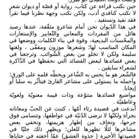
حين نكتب قراءة عن كتاب، رواية أو قصّة أو ديوان شعر
لا نكتب كناقدي أدب، ولكن نكتب وجهة نظرنا فيما نقرأ
فقد نفيد ونستفيد .
في هذا الدّيوان نحن أمام شاعرةٍ مثقّفة، عندها رصيد
هائل من المفردات والمعاني والتّعابير والإستعارات
والمحّسنات البديعية، وقوة في بناء الكلمات ووضعها في
المكان المناسب لها؛ وشعرها موزون ومقفّى ، ولغتها
سليمة ولكن لا تخلو من بعض الشّوائب. وترجعنا في
بعض قصائدها لبعض القصائد التي نحفظها في الذّاكرة
لشعراء سابقين .
فالشّعر هو ما يحس به الشّاعر ويخطّه قلمه على الورق؛
وأجمله ما يستولي على مشاعر القارئ فيتأثّر به سلبا أو
إيجابا.
مواضيع قصائدها متنوّعة وذات قيمة معنويّة ولغويّة
وعاطفيّة .
أبدعت في قصيدة رثاء أمّها ، كتبت عن الحبّ ومعاناته
بجرأة ولكنّها لا ترضى الدّنيّة في عواطفها، وتتسامى فوق
جرحها، وتخاف من إظهار هزيمتها، وتخفي بعض
مشاعرها لئلّا تظهرها للعلن؛ ويظهر ذلك جليّا في
قصيدتها الأخيرة ( جذوة العشق) عمّا أخفته في حناياها