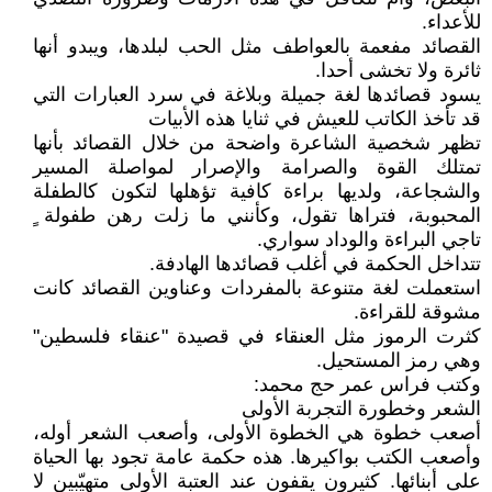
للأعداء.
القصائد مفعمة بالعواطف مثل الحب لبلدها، ويبدو أنها
ثائرة ولا تخشى أحدا.
يسود قصائدها لغة جميلة وبلاغة في سرد العبارات التي
قد تأخذ الكاتب للعيش في ثنايا هذه الأبيات
تظهر شخصية الشاعرة واضحة من خلال القصائد بأنها
تمتلك القوة والصرامة والإصرار لمواصلة المسير
والشجاعة، ولديها براءة كافية تؤهلها لتكون كالطفلة
المحبوبة، فتراها تقول، وكأنني ما زلت رهن طفولة ٍ
تاجي البراءة والوداد سواري.
تتداخل الحكمة في أغلب قصائدها الهادفة.
استعملت لغة متنوعة بالمفردات وعناوين القصائد كانت
مشوقة للقراءة.
كثرت الرموز مثل العنقاء في قصيدة "عنقاء فلسطين"
وهي رمز المستحيل.
وكتب فراس عمر حج محمد:
الشعر وخطورة التجربة الأولى
أصعب خطوة هي الخطوة الأولى، وأصعب الشعر أوله،
وأصعب الكتب بواكيرها. هذه حكمة عامة تجود بها الحياة
على أبنائها. كثيرون يقفون عند العتبة الأولى متهيّبين لا