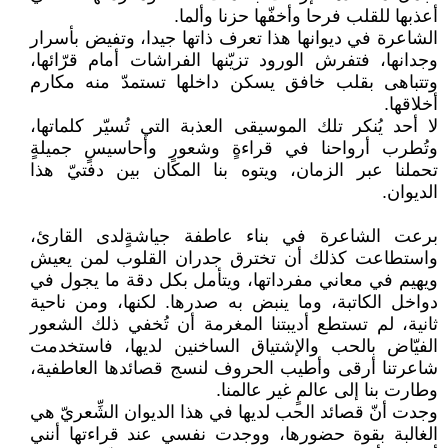
أعذبها للقلب فرحا وأخفّها حزنا وألما.
الشاعرة في ديوانها هذا تعرف ذاتها جيدا، وتفيض بأسرار
وجدانها، فتفرش الورود تزيّنها الفراشات أمام قرّائها،
وتتباهى بقلب خافق يسكن داخلها تستمدّ منه مكارم
أخلاقها.
لا أحد يُنكر تلك الموسيقى العذبة التي تُسيّر كلماتها،
وتُطرب أرواحنا في قراءةٍ وشعورٍ وأحاسيسٍ جميلةٍ
تحملنا عبر الزمان، ويتوه بنا المكان بين دفتيّ هذا
الديوان.
برعت الشاعرة في بناء عاطفة جياشةٍلدى القارئ،
واستطاعت كذلك أن تخترق جدران القلوب لمن يعيش
ويهيم في معاني مفرداتها، ويتأمل بكل دقة ما يجول في
دواخل الكاتبة، وما ينبض به صدرها. لكنها، ومن ناحية
ثانية، لم تستطع أديبتنا المغرمة أن تُخفي ذلك الشعور
الفيّاض بالحب والإشتياق الساخنين لديها، فاستخدمت
شاعرتنا أرقى وأطيب الحروف لنسج قصائدها العاطفية،
وطارت بنا إلى عالمٍ غير عالمنا.
وجدت أنّ قصائد الحب لديها في هذا الديوان الشِّعريّ هي
الغالبة بقوة حضورها، ووجدت نفسي عند قراءتها أنني