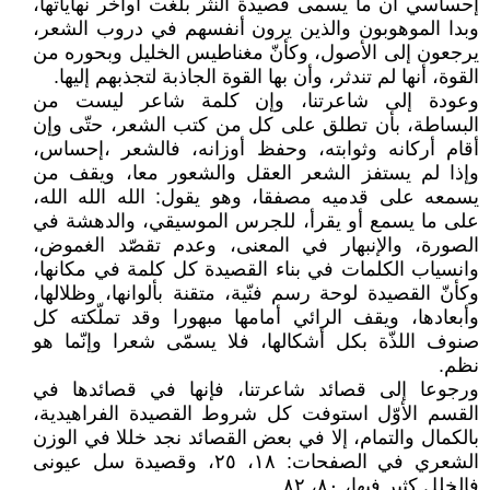
إحساسي أن ما يسمى قصيدة النثر بلغت أواخر نهاياتها،
وبدا الموهوبون والذين يرون أنفسهم في دروب الشعر،
يرجعون إلى الأصول، وكأنّ مغناطيس الخليل وبحوره من
القوة، أنها لم تندثر، وأن بها القوة الجاذبة لتجذبهم إليها.
وعودة إلى شاعرتنا، وإن كلمة شاعر ليست من
البساطة، بأن تطلق على كل من كتب الشعر، حتّى وإن
أقام أركانه وثوابته، وحفظ أوزانه، فالشعر ،إحساس،
وإذا لم يستفز الشعر العقل والشعور معا، ويقف من
يسمعه على قدميه مصفقا، وهو يقول: الله الله الله،
على ما يسمع أو يقرأ، للجرس الموسيقي، والدهشة في
الصورة، والإنبهار في المعنى، وعدم تقصّد الغموض،
وانسياب الكلمات في بناء القصيدة كل كلمة في مكانها،
وكأنّ القصيدة لوحة رسم فنّية، متقنة بألوانها، وظلالها،
وأبعادها، ويقف الرائي أمامها مبهورا وقد تملّكته كل
صنوف اللذّة بكل أشكالها، فلا يسمّى شعرا وإنّما هو
نظم.
ورجوعا إلى قصائد شاعرتنا، فإنها في قصائدها في
القسم الأوّل استوفت كل شروط القصيدة الفراهيدية،
بالكمال والتمام، إلا في بعض القصائد نجد خللا في الوزن
الشعري في الصفحات: ١٨، ٢٥، وقصيدة سل عيونى
فالخلل كثير فيها، ٨٠، ٨٢.