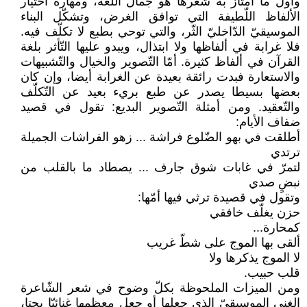
وأول ما امتاز به شعرها هو جمال اللّغة، ومهارة اختيار
الألفاظ اللّطيفة التي توافق الغرض، وتشكّل البناء
الموسيقيّ الدّاخليّ الثّر، والتي توحي بطبع لا تكلّف فيه.
فلا غرابة في ألفاظها ولا ابتذال، ويبدو عليها التّأثر بلغة
القرآن في ألفاظ كثيرة. أمّا التّصوير والخيال والتّشبيهات
والاستعارة فبدت رائقة بعيدة عن الغرابة أيضا، وإن كان
بعضها بسيطا يصدر عن طبع بريء بعيد عن التّكلّف
والتّعقيد. ومن أمثلة التّصوير البديع: تقول في قصيد
ضفاف الأيام:
أطلقت في بهو الضّلوع فراشة ... زهو الفراشات الجميلة
ترتدي
لتمرّ في غابات شوق جارف ... يصطاد ما بالقلب من
نبضٍ صدي
وتقول في قصيدة ترثي فيها أمّها:
حزن يغلّف خافقي
كمحارة...
ألقى بها الموج على شطّ غريب
لا الموج يذكرها ولا
قلب حبيب.
ومن الميزات الملحوظة بكلّ وضوح في شعر الشّاعرة
الغنى الموسيقيّ الذي جعلها أو جعل معظمها غنائيّا بحتا،