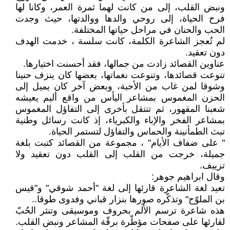
ونبض القلب، إلى من كانت لهما ثمرة العمر، وكانا لها
فرح الحياة، إلى روحي والدها ووالدتها، حيث وجدت
الحب والحنان في مراحل حياتها المختلفة.
لم تُعجز الشاعرة الكلمة، كانت سلسة ، خدمت الهدف
دون تعقيد.
عناوين القصائد زادت من جمالها، فقد أحسنت اختيارها.
تنوعت قصائدها، وتنوعت نغماتها، بعضها كان ينزف حنينا
وشوقا لمن غاب من الأحبة، وبعض آخر كان يميل إلى
الحزن المغموس بمشاعر اليأس من واقع أليم يعيشه
شعبنا المقهور، ثم تنتقل بأخرى إلى التفاؤل المغموس
بمشاعر الفخر والإباء والكبرياء، إذ كانت رسائل وطنية
تبث الطمأنينة والحماس والتفاؤل لتستمر الحياة.
" على ضفاف الأيام" ، مجموعة من القصائد كتبت بلغة
جميلة، خرجت من القلب إلى القلب دون تعقيد ولا
تزييف.
وقال ابراهيم جوهر:
تعيد لغة الشاعرة قارئها إلى لغة "أحمد شوقي" و"قيس
بن الملوّح" وتذكّره صورها بنزار قباني وفدوى طوقا..
هذه شاعرة ترسم الألم بحروف وموسيقى وتنثر الحُبّ
لقارئها على صفحات مؤطّرة برقّة المشاعر ونبض القلب.