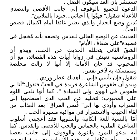
تستبشر بأن الغد سيكون أفضل .
الدعوة للجميع بالوقوف إلى جانب الأقصى والتصدي
للأعداء فتقول" فهبّوا يا أحبائي...جنودا بالملايين".
تُدين وضع الجدار والذي يعتبر عائقا أمام اكتمال قصص
الحبُّ.
الحديث عن الوضع الحالي للقدس وتصفه بأنه مُخجل في
قصيدة"على ضفاف الأيام"
الشقّ الثاني يتخلله الحديث عن الحب، ويبدو أن
الرومانسية تعيش في زوايا أبيات هذه القصائد، مع أن
المحبوب قد خان الأمانة إلا أنها لا زالت مخلصة
ومتمسكة به لآخر نفس.
فتقول فإن تأتيني فإني ...أهديك عطر وردي .
ويبدو أن طقوس الشاعرة فريدة في الحبّ فتقول:"أنا لي
طقوس في الهوى ولي السيادة "، كما أنها تلقي اللوم
على المحبوب؛ لتخليه عن الحب الذي اصطحبها إلى
السراب وأودى بها إلى" غُصن الفراق" بعد العذاب من
لقاء الحبيب والاستمرار في مواكبة مسيرة الحب .
أمّا بالنسبة للغة الكاتبة وأسلوبها فقد أعجبني أسلوب
الشاعرة المليء بالحماس والحب للأقصى والقدس. كما
أنه يدعو للتمرد والثورة والوقوف إلى جانب بعضنا
البعض، وأم نتكافل في هذه الأزمات وضرورة التصدي