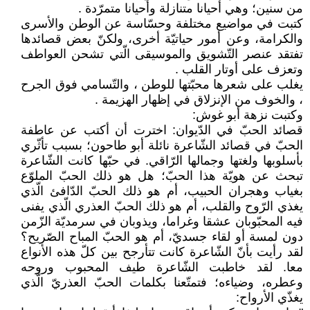
من سنين؛ وهي أحيانا متنازلة وأحيانا متمرّدة .
كتبت في مواضيع مختلفة وحسّاسة عن الوطن والأسرى
والكرامة، وعن أمور حياتيّة أخرى، ولكنّ بعض قصائدها
تفتقد عنصر التّشويق والموسيقى الّتي تشحن العواطف
وتعزف على أوتار القلب .
يغلب على شعرها محبّتها للوطن ، والتّسامي فوق الجرح
، والخوف من الإنزلاق في إظهار الهزيمة .
وكتبت نزهة أبو غوش:
قصائد الحبّ في الدّيوان: اخترت أن أكتب عن عاطفة
الحبّ في قصائد الشّاعرة نائلة أبو طاحون؛ بسبب تأثّري
بأسلوبها ولغتها وجمالها الرّاقي. في حبّها كانت الشّاعرة
تبحث عن هويّة هذا الحبّ؛ هل هو ذلك الحبّ الملوّع
بغياب وهجران الحبيب، أم هو ذلك الحبّ الدّافئ الّذي
يغذي الرّوح والقلب، أم هو ذلك الحبّ العذري الّذي يفنى
فيه المحبّوبان عشقا وغراما، ويذوبان في سرمديّة الزّمن
دون لمسة أو لقاء جسديّ، أم هو الحبّ المباح الصّريح؟
لقد رأيت بأنّ الشّاعرة كانت تتأرجح بين كلّ هذه الأنواع
معا. لقد خاطبت الشّاعرة طيف المحبوب وروحه
وعطره، وضياءه؛ فتمتّعنا بكلمات الحبّ العذريّ الّذي
يغذّي الأرواح: