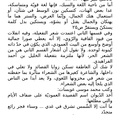
أما من ناحية اللغة والسبك، فإنها لغة قويّة ومتماسكة،
عدا بعض الهنات، كتسكين نون الوسط في شنَآن، أو
استعمال هتك الجمال، وإنّما العرض، والستر هما ما
يهتكان والجمال يقتل أو يشوّه، ويستكين بدل كلمة
يستكنّ ويستقرّْ ص٢٥
وفي قسمها الثاني اعتمدت شعر التفعيلة، وفيه انفلات
من قيود القافية والرّوي، إلا أنه يعطي صورا جمالية
أوضح وأوسع من البيت العمودي، الذي يكوّن في حدّ ذاته
كينونة لوحده. ولا نقول أن أشعار القسم الثاني هي من
الشعر الحر، لأنها ملتزمة بتفعيلة الخليل بن أحمد
الفراهيدي.
لا شك أن العاطفة تسكن زوايا القصائد ولا تغلي في
داخلها، والشاعرة كغيرها من الشعراء متأثّرة بما حفظته
من شعر في مخزونها اللغوي، ولا يعد أبدا من التناص
الذي يلجأ إليه بعض الشعراء.
وكتب محمد موسى عويسات:
أخذ الدّيوان اسم القصيدة العموديّة على ضفاف الأيام
والتي مطلعها:
ما أنت إلا الشّمس تشرق في غدي ... وسناء فجر رائع
متجدّد