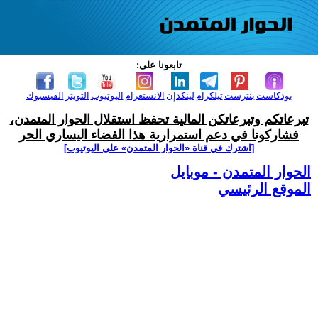
تابعونا على:
بودكاست
بنترست
تيلكرام
لينكدإن
الانستغرام
اليوتيوب
التويتر
الفيسبوك
تبرعاتكم وتبرعاتكن المالية تحفظ استقلال الحوار المتمدن،
فشاركونا في دعم استمرارية هذا الفضاء اليساري الحر
[اشترك في قناة ‫«الحوار المتمدن» على اليوتيوب]
الحوار المتمدن - موبايل
الموقع الرئيسي