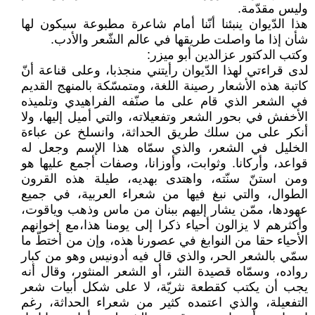
وليس مقدّمة.
هذا الدّيوان ينبئنا أنّنا أمام شاعرة مطبوعة سيكون لها
شأن إذا ما واصلت طريقها في عالم الشّعر والأدب.
وكتب الدكتور عزالدين أبو ميزر:
لدى قراءتي لهذا الدّيوان رأيتني منجذبا، وعلى قناعة أنّ
كاتبة هذه الأشعار رصينة اللغة، ومتمسّكة بالمنهج القديم
في الشعر الذي قام على ما صنّفه الفراهيدي وتلميذه
الأخفش في بحور الشعر وتفعيلاته، والتي أميل إليها، ولا
أنكر على من سلك طريق الحداثة، وانسلخ عن عباءة
الخليل في الشعر، والذي سمّاه هذا الإسم وجعل له
قواعد، وأركانا. وثوابت، وأوزانا، وصفات أجمع عليها هو
ومن استنّ سنّته، واهتدى بهديه، طيلة هذه القرون
الطوال، والتي نبغ فيها من شعراء العربية، في جميع
عهودها، ممّن يشار إليهم ببنان من ماس وذهب وياقوت،
وأكثرهم لا يزالون أحياء ذكرا إلى يومنا هذا،مع إخوانهم
الأحياء حقا من النوابغ في عصورنا هذه، وإن من أختطّ ما
سمّي بالشعر الحر، والذي قال فيه أدونيس وهو من كبار
رواده، وسمّاه قصيدة النثر، أو الشعر المنثور، وقال أنه
يجب أن يكتب كقطعة نثريّة، لا على شكل أبيات شعر
التفعيلة، والذي اعتمده كثير من شعراء الحداثة، رغم