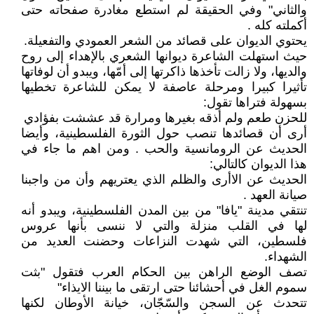
والثاني" وفي الحقيقة لم استطع مغادرة صفحاته حتى
أكملته كله .
يحتوي الديوان على قصائد من الشعر العمودي والتفعيلة.
حيث استهلت الشاعرة ديوانها الشعري بالإهداء إلى روح
والديها، ولا زالت تأخذها ذاكرتها إلى أمّها، ويبدو أن لوفاتها
تأثيرا كبيرا ومرحلة عاصفة لا يمكن للشاعرة تخطيها
بسهولة فتراها تقول:
للحزن طعم ولم أذقه بغيرها ومرارة قد عششت بفؤادي
أرى أن قصائدها تنصب حول الثورة الفلسطينية، وأيضا
الحديث عن الرومانسية والحب . ومن اهم ما جاء في
هذا الديوان كالتالي:
الحديث عن الاأرى والظلم الذي يعتريهم وأن من واجبنا
صيانة العهد .
تنتقي مدينة "يافا" من بين المدن الفلسطينية، ويبدو أنه
لها في القلب منزلة والتي لا ننسى بأنها عروس
فلسطين، التي شهدت النزاعات وحضنت العديد من
الشهداء.
تصف الوضع الراهن بين الحكام العرب فتقول "بثت
سموم الغل في أحشائنا حتى ارتقى ما بيننا الايذاء"
تتحدث عن السجن والسّجّان، خيانة الأوطان لكنها