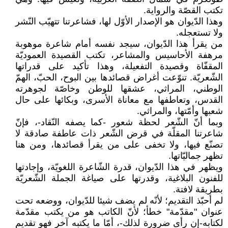
تكتب القصّة والرواية.
وهذا الدّيوان هو الإصدار الأوّل لها، فشاعرتنا تتهيّب النّشر
ولا تستعجله.
من يقرأ هذا الدّيوان، سيجد نفسه أمام شاعرة موهوبة
مرهفة الأحاسيس والمشاعر، تكتب القصيدة العموديّة
المقفّاة وقصيدة التفعيلة، وهذا تأكيد على قدراتها
الشّعريّة. تنوّعت أغراض قصائدها بين البوح، الحبّ، الهمّ
الوطني، المراثي، عشقها للوطن وخاصّة لجوهرته
القدس، وتعاطفها مع معاناة الأسرى، وبكائها على حال
شعبها وأمّتها، والمراثي.
وبما أنّ الشّعر لحظة شعور -كما يصفه النّقاد-، فإنّ
شاعرتنا المقلّة في قرض الشّعر ذات عاطفة صادقة لا
تصنّع فيها، ولا تخفى على من يقرأ قصائدها، ومن هنا
تظهر جماليّاتها.
ويظهر في هذا الدّيوان، قدرة الشّاعرة اللغويّة، وإجادتها
للفنون البلاغية، وقدرتها على صياغة الجملة الشّعريّة
بطريقة لافتة.
لم أحبّذ التقديم؛ لأنّه لم يضف شيئا للدّيوان، ووضعه تحت
عنوان "مقدّمة" خطأ؛ لأنّ الكاتب هو من يكتب مقدّمة
لكتابه-إن رأى ضرورة لذلك-، أمّا ما يكتبه آخر فهو تقديم