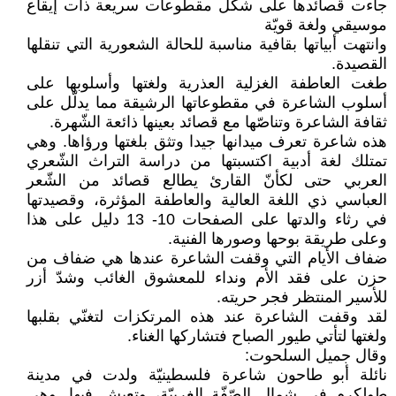
جاءت قصائدها على شكل مقطوعات سريعة ذات إيقاع
موسيقي ولغة قويّة
وانتهت أبياتها بقافية مناسبة للحالة الشعورية التي تنقلها
القصيدة.
طغت العاطفة الغزلية العذرية ولغتها وأسلوبها على
أسلوب الشاعرة في مقطوعاتها الرشيقة مما يدلّل على
ثقافة الشاعرة وتناصّها مع قصائد بعينها ذائعة الشّهرة.
هذه شاعرة تعرف ميدانها جيدا وتثق بلغتها ورؤاها. وهي
تمتلك لغة أدبية اكتسبتها من دراسة التراث الشّعري
العربي حتى لكأنّ القارئ يطالع قصائد من الشّعر
العباسي ذي اللغة العالية والعاطفة المؤثرة، وقصيدتها
في رثاء والدتها على الصفحات 10- 13 دليل على هذا
وعلى طريقة بوحها وصورها الفنية.
ضفاف الأيام التي وقفت الشاعرة عندها هي ضفاف من
حزن على فقد الأم ونداء للمعشوق الغائب وشدّ أزر
للأسير المنتظر فجر حريته.
لقد وقفت الشاعرة عند هذه المرتكزات لتغنّي بقلبها
ولغتها لتأتي طيور الصباح فتشاركها الغناء.
وقال جميل السلحوت:
نائلة أبو طاحون شاعرة فلسطينيّة ولدت في مدينة
طولكرم في شمال الصّفّة الغربيّة، وتعيش فيها. وهي