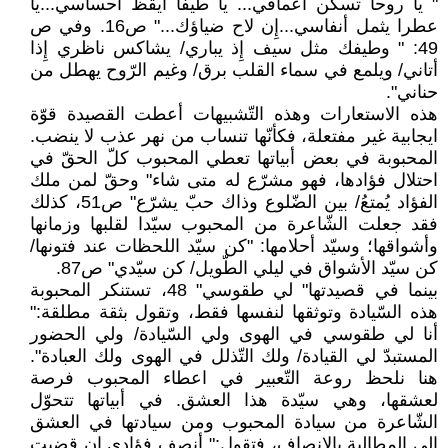
" يا روحا تسكن أعماقي... يا طيفا أيقظ احساسي...يا
عطرا يثمل أنفاسي...إِن لاح ضياؤك..." ص16. وفي ص
49: " وطيفك مثل سيف إِذ يباري/ يشاكس ناظري إِذا
أتاني/ ويلمع في سماء القلب برق/ وغيم الرّوح يهطل من
حناني".
هذه الاستعارات وهذه التّشبيهات أعطت القصيدة قوّة
ايجابية غير مفتعلة، فكأنّها تنساب من نهر عذب لا ينضب.
المحبوبة في بعض أبياتها تعطي المحبوب كلّ الحقّ في
احتلال فؤادها، فهو مشرّع له متى شاء" وحقّ لمن ملك
الفؤاد يُمتعُ/ بين الضّلوع وذاك حبّ يشرّع" ص51، كذلك
فقد جعلت الشّاعرة من المحبوب سيّدا لقلبها وزمانها
وأشواقها؛ وسيّد أحلامها: "كن سيّد اللحظات عند فتونها/
كن سيّد الأشواق في ليلي الطّويل/ كن سيّدي" ص87.
بينما في قصيدتها" لي طقوسي" 48، تستنكر المحبوبة
هذه السّيادة وتوثقها لنفسها فقط، وتقول بثقة مطلقة:"
أنا لي طقوسي في الهوى ولي السّيادة/ ولي الحضور
المستبدّ لي القيادة/ ولك التّذلل في الهوى ولك العبادة".
هنا نلحظ روعة التّعبير في اعطاء المحبوب فرصة
لعشقها، وهي سيّدة هذا العشق. في أبياتها تتحوّل
الشّاعرة من سيادة المحبوب ومن سيادتها في العشق
إِلى المطالبة بالإنصاف، فتقول:" أنصف فؤادي إِن قضيت