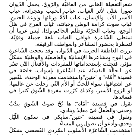
شعرالتفعيلة الخالي من القافيّة والرّويّ. يحمل الدّيوان
صورا شتّى لأثر الغياب، غياب الحبيب وهجرانه، غياب
الأسير الأب والإنسان، غياب الأُمّ ورثائها ولوعة الحنين،
غياب صوت كرامة الوطن وخيانته، غياب الفرح في ظلّ
الوجع، وغياب الحرّيّة وظلم الحاكم،ولذا، ليس غريبا أن
تمتطي الشّاعرة قوافي الغياب بلغة جميلة وقوّيّة،
لتمطرنا بحضور المشاعر والعواطف الرقيقة.
برزت العاطفة الحزينة في الدّيوان، وقد نجحت الشّاعرة
في البوح بمشاعرها الإنسانيّة والعاطفيّة والوطنيّة بشكلّ
مؤثر، فتجلّت بإستخداماتها للمفردات والأفعال التّي تعبّر
عن الحالّة النفسيّة عند الشّاعرة بإسهاب، خاصّة في
قصيدة "أمّاه" و "حنين"واستخدمت مفردة الوحدة، للتّعبير
عن اشتياقها، سواء للحبّ أو الأم التّي رحلت عن عالمها،
أو الزوج الأسير، وكذلك كرّرت مفردة الشّوق كثيرا في
قصائدها.
تقول في قصيدة "أمّاه": ها بُحّ صوتُ الشّوقِ يندُبُ
وحدتي-والطّفلُ فيّ معانِدُ وينادي.
وتقول في قصيدة "حنين":سأبكي في سكون اللّيّل
وحدي-وأدعو أن يطول بِيَ المساءُ.
استخدمت الشّاعرّة الأُسلوب السّردي القَصصي بشكلّ