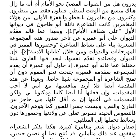
يدرون هل من الصواب المضيّ نحو الأمام أم أنه ما زال
هناك متسع من الوقت لننتظر. قليلون فقط من ينتظرون
وكثيرون من يغامرون بالخطو والقفزة الأولى. من هؤلاء
المغامرين كانت الشاعرة نائلة أبو طاحون في ديوانها
الأول "على ضفاف الأيام"[1]، وبعيدا عما قاله مقدّم
الديوان علي أبو عميرة عن تأخر صدور هذه المجموعة
الشعرية بناء على نشاط الشاعرة "وحضورها المميز في
المهرجانات والندوات ومن خلال كتاباتها الأدبية"[2]، فإن
الديوان وقصائده تقدّم نفسها، ليجد فيها القارئ شيئا
مختلفا عما قاله أبو عميرة، إذ حاول أبو عميرة أن يقدم
المجموعة بمقدمة قصيرة جنحت نحو العموم دون أن
تمنح الشاعرة أو المجموعة شيئا خاصا. وبعيدا عن هذه
المقدمة أيضا فلا أريد مناقشتها، مع أنني لا أحب
المقدمات، وإن فعلتها أنا أيضا كاتبا ومكتوبا لي. ولكن
المقدمات في أغلبها إن لم أقل كلها، هي حاجز بين
القارئ والنص، وليست جسرا للعبور كما يتوهم الآخرون.
فالنصوص الجيدة نصوص تعلن عن ولادتها وحضورها دون
وسائط تحملها إلى المتلقين.
إصدار ديوان شعر مغامرة كبيرة. هكذا يفكر الشعراء،
ويقفون عند ذلك متأملين. قد تُنتِج نصا أو نصين جيدين،