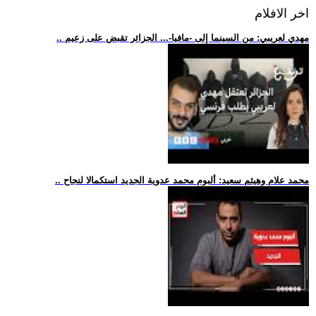
اخر الافلام
.. مهدي لعريبي: من السينما إلى -مافيا-... الجزائر تقبض على زعيم
.. محمد علام وهيثم سعيد: ألبوم محمد عدوية الجديد استكمالا لنجاح