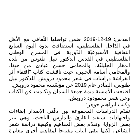
القدس: 19-12-2019 ضمن تواصلها الثّقافي مع الأهل
في الدّاخل الفلسطيني، استضافت ندوة اليوم السابع
الثقافية الأسبوعيّة الدّورية في المسرح الوطني
الفلسطيني في القدس الدكتور نبيل طنوس من بلدة
المغار الجليليّة، والمحامي حسن عبادي من حيفا،
والمحامي أسامة الحلبي، حيث ناقشت كتاب "اقتفاء أثر
الفراشة-دراسات في شعر محمود درويش" للدكتور نبيل
طنوس، الصادر عام 2019 عن مؤسّسة محمود درويش.
افتتحت الأمسية ديمة جمعة السمان وتكلمت عن الكتاب
وعن شعر محمودود درويش.
وكتب ابراهيم جوهر:
تقدّم الدراسات المجموعة بين دفّتي الإصدار إضاءات
واجتهادات ستفيد القارئ والدارس الباحث، وهي تنير
بعض الزوايا، وتقدّم بعض المفاهيم وكيفية دراسة شعر
الشاعر، لكنها تبقي الباب مفتوحا لمفاهيم أخرى مغايرة