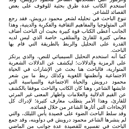
استخدم الكاتب عدة طرق بحثية للوقوف على بعض
القصائد للشاعر.
تنوع الباحث في تحليله لشعر محمود درويش، فقد رجع
الى المثولوجيا والمفاهيم الثقافية والفكرية والدينية، وهذا
الجانب أعطى الكتاب قوة كبيرة بحيث أن الباحث أضاف
معاني كثيرة للقارئ والمتلقي، خاصة الذي ليس لديه
القدرة على التحليل والربط بالطريقة التي قام بها
الباحث.
كما أنه استخدم التحليل السيميائي للنص، والذي يرتكز
على الرمزية والدلالات؛ ليكشف عن الدلالات الشعرية
المتوارية، فالباحث هنا بحث عن الإشارات في الحياة
الاجتماعية وأنظمتها اللغوية وكذلك ربط ما بين شعر
محمود درويش والحياة الاجتماعية والسياسية التي
عايشها الشاعر، وهنا كان الكاتب والباحث موفقا بالكشف
عن القيم الدلالية والعلامات واظهار المعنى غير المرئي
للقارئ، وهذا الأمر يتطلب معارف كثيرة؛ لإدراك كل
الإيحاءات التي أثارها الشاعر من خلال قصائده.
وقد سلط الباحث الضوء على قصيدة يأس الليلك، والتي
لم ينشرها الشاعر محمود درويش في دواوينه، وقد جمع
الباحث في تفسيره للقصيدة عدة جوانب من الماضي