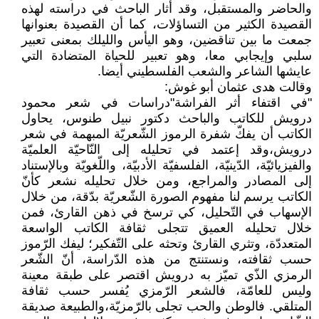
والحاضر والمستقبل، وقد أثار الباحث في دراسته لهذه
القصيدة الكثير من التساؤلات، كما أن القصيدة بعنوانها
جمعت ما بين تناقضين، وهو اليأس والليلك بمعنى تعبير
سلبي وإيجابي معا، وهو تعبير للحياة المتضادة التي
عايشها الشاعر والشعب الفلسطيني أيضا.
وقالت هدى عثمان أبو غوش:
"في اقتفاء أثر الفراشة"دراسات في شعر محمود
درويش للكاتب والباحث دكتور نبيل طنوس، يحاول
الكاتب أن يفكّ شفرة الرموز الشّعريّة المبهمة في شعر
درويش،وقد إعتمد في تحليله إلى النّاحيّة العلميّة
والفيزيائيّة، الدّينيّة، الفلسفيّة الأدبيّة، واللّغويّة وبالإستناد
إلى المصادر والمراجع، ومن خلال تحليله نشعر كأنّ
الكاتب يرسم لنا مفهوم الصورة الشّعريّة بدّقة، من خلال
الإسهاب في التّحليل، كي ترسخ في ذهن القارئ، فمن
خلال تحليله العميق تتجلى ثقافة الكاتب الواسعة
المتعددّة، وتثري القارئ وتحثه على التّفكير؛ ليفك الرّموز
حسب ثقافته، ونستنتج من هذه الدّراسة، أنّ الشّعر
الرمزي الذّي تميّز به درويش اقتصر على طبقة معينة
وليس للعامّة، فالشعر الرّمزي يُفسر حسب ثقافة
المتلقي. فالوطن والحب تجلى بالرّمزيّة،والطبيعة صديقة