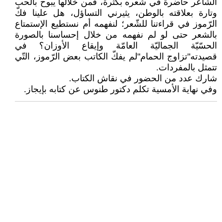
الشّاعر حاضرة في شعره بكثرة، فمن خلالها يبوح بالحب
وتارة بعلاقته بالوطن، يثيرني التساؤل، هل علينا فكّ
الرّموز في قراءتنا للشّعر؛ لنفهمه أم نستطيع الإستمتاع
بالشعر حتى لو لم نفهمه من خلال إحساسنا بالصورة
الحسّيّة الجماليّة العامّة وإيقاع الأوزان؟ في
قصيدته"تزاوج الحمام"لم يفكّ الكاتب بعض الرّموز، التّي
تتمثل بالمفردات.
شارك عدد من الحضور في نقاش الكتاب.
وفي نهاية الأمسية تكلم دكتور طنوس عن كتابه بإيجاز.