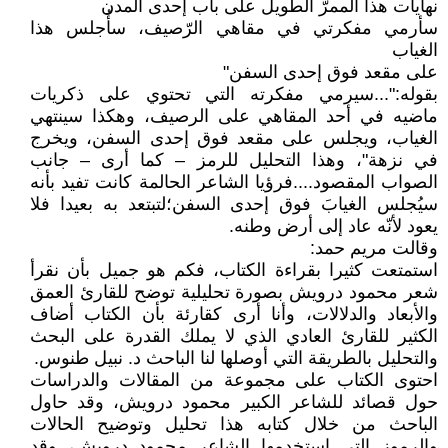
نهايات هذا الممرّ الطويل على باب إحدى المدن
سأرمي مفكرتي في مقاهي الرّصيف، سأُجلس هذا
الغياب
على مقعد فوق إحدى السفن"
بقوله:"...سيرمي مفكرته التي تحتوي على ذكريات
ماضيه في أحد المقاهي على الرصيف، وهكذا سينتهي
الغياب، ويجلس على مقعد فوق إحدى السفن، ويخرج
في نزهة"، وهذا التحليل للرمز – كما أرى – جانب
الصواب المقصود....فرؤيا الشاعر الحالمة كانت تفيد بأنه
سيُجلس الغيابَ فوق إحدى السفن؛لتبتعد به بعيدا فلا
يعود لأنّه عاد إلى أرض وطنه.
وقالت مريم حمد:
استمتعت كثيرا بقراءة الكتاب، فكم هو جميل بأن نقرأ
شعر محمود درويش بصورة تحليلية توضح للقارئ العمق
والأبعاد والدلالات، وأنا أرى كقارئة بأن الكتاب أضاف
الكثير للقارئ العادي الذي لا يملك القدرة على البحث
والتحليل بالطريقة التي أوصلها لنا الباحث د. نبيل طنوس.
احتوى الكتاب على مجموعة من المقالات والدراسات
حول قصائد للشاعر الكبير محمود درويش، وقد حاول
الباحث من خلال كتابه هذا تحليل وتوضيح الحالات
والرموز التي استخدمها الشاعر محمود درويش، وقد