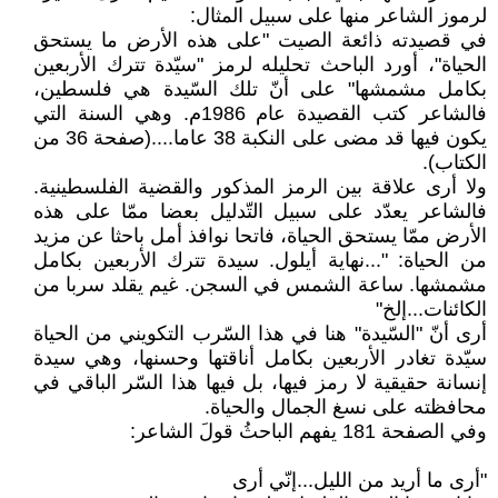
لرموز الشاعر منها على سبيل المثال:
في قصيدته ذائعة الصيت "على هذه الأرض ما يستحق
الحياة"، أورد الباحث تحليله لرمز "سيّدة تترك الأربعين
بكامل مشمشها" على أنّ تلك السّيدة هي فلسطين،
فالشاعر كتب القصيدة عام 1986م. وهي السنة التي
يكون فيها قد مضى على النكبة 38 عاما....(صفحة 36 من
الكتاب).
ولا أرى علاقة بين الرمز المذكور والقضية الفلسطينية.
فالشاعر يعدّد على سبيل التّدليل بعضا ممّا على هذه
الأرض ممّا يستحق الحياة، فاتحا نوافذ أمل باحثا عن مزيد
من الحياة: "...نهاية أيلول. سيدة تترك الأربعين بكامل
مشمشها. ساعة الشمس في السجن. غيم يقلد سربا من
الكائنات...إلخ"
أرى أنّ "السّيدة" هنا في هذا السّرب التكويني من الحياة
سيّدة تغادر الأربعين بكامل أناقتها وحسنها، وهي سيدة
إنسانة حقيقية لا رمز فيها، بل فيها هذا السّر الباقي في
محافظته على نسغ الجمال والحياة.
وفي الصفحة 181 يفهم الباحثُ قولَ الشاعر:
"أرى ما أريد من الليل...إنّي أرى