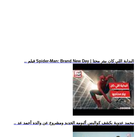
.. فيلم Spider-Man: Brand New Day | البداية اللي كان بيتر محتا
.. محمد عدوية يكشف كواليس ألبومه الجديد ومشروع عن والده أحمد عد