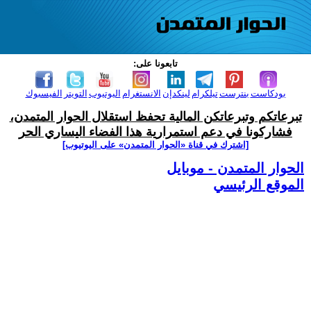
تابعونا على:
بودكاست
بنترست
تيلكرام
لينكدإن
الانستغرام
اليوتيوب
التويتر
الفيسبوك
تبرعاتكم وتبرعاتكن المالية تحفظ استقلال الحوار المتمدن،
فشاركونا في دعم استمرارية هذا الفضاء اليساري الحر
[اشترك في قناة ‫«الحوار المتمدن» على اليوتيوب]
الحوار المتمدن - موبايل
الموقع الرئيسي