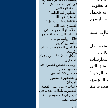
في دور القصة الش ... /
دم يعقوب.
ربيحة الرفاعي
أنه يتحمل
-
تصاوير لية الظمأ /
السمّاح عبد الله
ه، ليسهم
-
ثلاثاءات عابر سبيل /
السمّاح عبد الله
-
ملامــح التجريــب في
لٍ.. تشد
كتابـات السيـد حـافظ من
خلال روايته يو ... /
سلسبيل كريبع
نعة. نقل
-
قناديل الحكمة / د. خالد
زغريت
لكاتب.
-
حكاياتْ تَكاد تُنسى / فلاح
ن ممارسات
العيفاري
-
وعي ـ قصص قصيرة جدا
تاة التي
/ حسين جداونه
ة الرخوة"
-
ديوان 23 الحاوي
والعصفور / منصور
 المجتمع،
الريكان
بحت فاعلة
-
كتاب «عين على القصة
القصيرة: تأملات نقدية في
تسع رؤى قصصية م ... /
حميد عقبي
المزيد.....