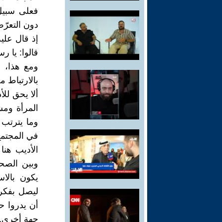
فعلى سبيل 
دون التعرّض
إذ قال عليه ا
قالوا: يا ر
ومع هذا، ه
بالارتباط 
ألا يحق لل
المرأة ومش
وما يترتب 
في المجتم
الأديب هنا
وبين الصح
يكون بالا
ليصل بفكرت
أن يدروا ح
جهة أخرى.