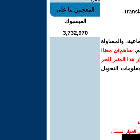
المعجبين بنا على
Transl
الفيسبوك
3,732,970
اعية، والمساواة
م.
ساهم/ي معنا!
رار هذا المنبر الحر
معلومات التحويل
الحوار المتمدن