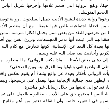
لحجم المتوسك.
رخوة" رواية جديدة للشيخ الأديب جميل السلحوت.. رواية توصف
من قضايا اجتماعية، غاص فيها عميقا.. مع أن معظم الأدبا
فا من تعرضهم للنقد من بعض ممن يحمل افكارا متزمتة.. مم
تقداتهم التي ثبتت أنها تدمر المجتمعات، وتزرع الفتن بين أفر
نها بعيدة كل البعد عن الإنسانية، كونها تتعارض مع كلام الله 
لكريم وأحاديث نبيه صلى الله عليه وسلم.
ر إلى ذهني بعض الأسئلة.. لماذا يكتب الروائي؟ ما المطلوب من
قي المواضيع التي يتناولها وما الفرق بينه وبين الصحفي؟
أت الروائي بأفكار بعيدة عن واقع بيئته؟ أم يقوم بعكس وا
، ليظهر مدى جمالية الإيجابية منها ليعمل على ترسيخها، ولي
ا، فيدعو إلى تجنبها من خلال رسائل غير مباشرة.
ا، أليس للمجتمع حق على الأديب، يطالبونه بالعمل على تسخ
ليسهم في التغيير، خاصة وأن الثقافة تعتبر من أهم مفاتيح ا