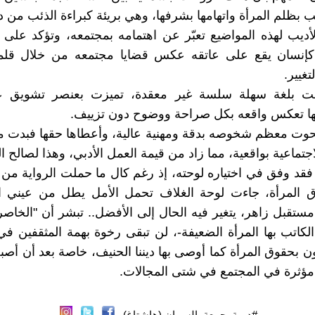
ب بظلم المرأة واتهامها بشرفها، وهي بريئة كبراءة الذئب من 
لأديب لهذه المواضيع تعبّر عن اهتمامه بمجتمعه، وتؤكد على 
كإنسان يقع على عاتقه عكس قضايا مجتمعه من خلال قلم
تغيير.
تبت بلغة سهلة سلسة غير معقدة، تميزت بعنصر تشويق عا
نها تعكس واقعه بكل صراحة ووضوح دون تزييف.
وت معظم شخوصه بدقة ومهنية عالية، وأعطاها حقها فبدت مق
جتماعية بواقعية، مما زاد من قيمة العمل الأدبي، وهذا لصالح ا
 فقد وفق في اختياره لوحته، إذ رغم كال ما حملت الرواية م
ق المرأة، جاءت لوحة الغلاف تحمل الأمل يطل من عيني الف
مستقبل زاهر، يتغير فيه الحال إلى الأفضل.. تبشر أن "الخاصر
لكاتب بها المرأة الضعيفة-، لن تبقى رخوة بهمة المثقفين في
ون بحقوق المرأة كما أوصى بها ديننا الحنيف، خاصة بعد أن أص
مؤثرة في المجتمع في شتى المجالات.
#ديمة_جمعة_السمان (هاشتاغ)