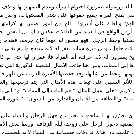
لله ورسوله بضرورة احترام المرأة وعدم التشهير بها وقذف
ى بمنح المرأة جميع حقوقها على شتى المستويات، وحذر من 
همّ" والعالة على أسرتها... الخ من أمور تضمن لها كرامتها
رض الواقع في العديد من العائلات عكس ذلك. بل البعض يحم
طئها وخطأ الرجل، فهو مغفور له مهما كان جرمه، فعندما ي
لأنه جاهل، وفي فترة شبابه يغفر له لأنه مندفع والدم يغلي 
خ يغفرون له لأنه خرف، أما المرأة فلا غفران لها حتى لو ك
ا إلى الممات، ومن هنا جاءت الأمثال الشعبية الذكورية التي تع
وتهينها وتحط من شأنها، وقد حفظتها الأسرة العربية عن ظهر قل
للأثر السلبي على تبعات هذه الأمثال التي يتم ترسيخها والت
 كريم. فعلى سبيل المثال: " هم البنات إلى الممات"، و "اللي ب
يته". و"النظافة من الإيمان والقذارة من النسوان"، " شورة ال
ى تطرّق لها السلحوت، تعبر عن جهل الرجال والنساء على 
 بقضية دخول الرجل على زوجته ليلة الزفاف، وربط بعض الأ
ن علمهم بأن هناك فروقات جسمانية بين النساء لا بد للجنسين أ