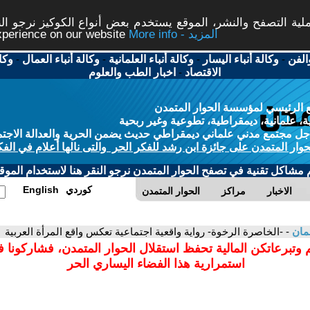
ة التصفح والنشر، الموقع يستخدم بعض أنواع الكوكيز نرجو النق
More info - المزيد
experience on our website
الفن
-
وكالة أنباء اليسار
-
وكالة أنباء العلمانية
-
وكالة أنباء العمال
-
وكا
الاقتصاد
-
اخبار الطب والعلوم
 الرئيسي لمؤسسة الحوار المتمدن
، علمانية، ديمقراطية، تطوعية وغير ربحية
ل مجتمع مدني علماني ديمقراطي حديث يضمن الحرية والعدالة الاجتم
حوار المتمدن على جائزة ابن رشد للفكر الحر والتى نالها أعلام في الفك
م مشاكل تقنية في تصفح الحوار المتمدن نرجو النقر هنا لاستخدام الموقع
كوردي
English
الاخبار
مراكز
الحوار المتمدن
سمان
- -الخاصرة الرخوة- رواية واقعية اجتماعية تعكس واقع المرأة العربية
 وتبرعاتكن المالية تحفظ استقلال الحوار المتمدن، فشاركونا 
استمرارية هذا الفضاء اليساري الحر