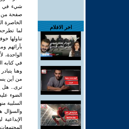
صفحة من ا
الخاصرة ال
اخر الافلام
لما تطرحه 
تناولها خو
بآرائهم ومع
الواحدة، لأ
في كتابه ا
وهنا يتباد
من أين يست
ترى.. هل ي
الضوء عليه
السلبية منه
والسؤال هن
الإبداعية 
المجتمعات.