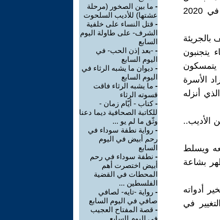
-
ما بين الصخور (مرحلة
شيء في حيفا، وتقع الرواية التي صمم غلافها وأخرجها شربل الياس في 2020
عشتها) للأديب السلحوت
-
قتل النساء على خلفية
الشرف- على طاولة اليوم
 بالجريئة
السابع
-
-بعد إذن الحب- في
ء يتجنبون
اليوم السابع
ن يتمسكون
-
ديوان ما يشبه الرثاء في
اليوم السابع
اد الأسرة
-
ما يشبه الرثاء فاقت
الذي أنزله
قسوته الرثاء
-
كتاب - أيّام زمان -
للكاتبة الصحافية ديما دعنا
 الأديب..
وثّق ما لم يو ...
-
رواية نطفة سوداء في
رحم أبيض في اليوم
قعه ويسلط
السابع
-
نطفة سوداء في رحم
ظهر بشاعة
أبيض اختصرت أهم
المحطات في القضية
الفلسطين ...
ير أدواته
-
رواية -تايه- لصافي
صافي في اليوم السابع
لتغيير في
-
قصة المفتاح العجيب
في اليوم السابع