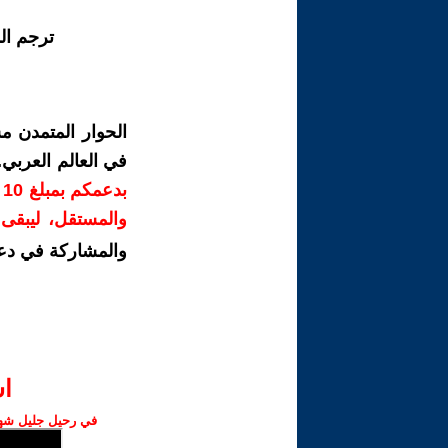
ترجم ال
الحوار المتمدن م
في العالم العربي
ب
والمستقل، ليبقى ص
والمشاركة في دع
ا‫
في رحيل جليل شهبا