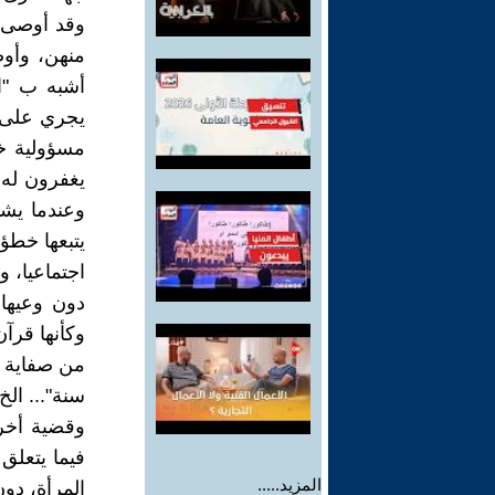
وقد أوصى ا
منهن، وأوص
أشبه ب "ال
يجري على أ
مسؤولية خ
يغفرون له 
وعندما يشي
يتبعها خطؤه
اجتماعيا، 
دون وعيها 
وكأنها قرآن
من صفاية ن
سنة"... الخ
وقضية أخر
فيما يتعلق
المزيد.....
المرأة، دو