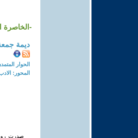
-الخاصرة ا
ديمة جمعة
الحوار المتمدن-العدد: 6460 - 0
المحور: الادب