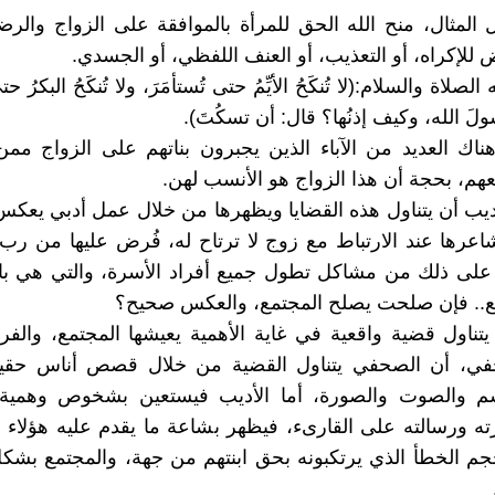
المثال، منح الله الحق للمرأة بالموافقة على الزواج والرضا 
 للإكراه، أو التعذيب، أو العنف اللفظي، أو الجسدي.
لصلاة والسلام:(لا تُنكَحُ الأيِّمُ حتى تُستأمَرَ، ولا تُنكَحُ البكرُ حت
سولَ الله، وكيف إذنُها؟ قال: أن تسكُتَ).
ناك العديد من الآباء الذين يجبرون بناتهم على الزواج ممن
معهم، بحجة أن هذا الزواج هو الأنسب لهن.
أديب أن يتناول هذه القضايا ويظهرها من خلال عمل أدبي يعكس
اعرها عند الارتباط مع زوج لا ترتاح له، فُرض عليها من رب ال
على ذلك من مشاكل تطول جميع أفراد الأسرة، والتي هي بال
ع.. فإن صلحت يصلح المجتمع، والعكس صحيح؟
 يتناول قضية واقعية في غاية الأهمية يعيشها المجتمع، والفرق
في، أن الصحفي يتناول القضية من خلال قصص أناس حقيق
سم والصوت والصورة، أما الأديب فيستعين بشخوص وهمية 
ه ورسالته على القارىء، فيظهر بشاعة ما يقدم عليه هؤلاء ال
جم الخطأ الذي يرتكبونه بحق ابنتهم من جهة، والمجتمع بش