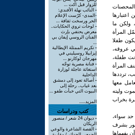
للزوار قبل اكت ...
 المحصنات
-
النائب نهلة الأفندي:
اعتبارها
-المدى- كرّست الإعلام
الحر ورسخت ثقافة ...
، ولكن ما
-
لوحات تروي الحكايات..
ّل المرأة
معرض يحتفي بإرث
الفنان الروسي إيفان بي
كون طفلا
...
-
تكريم الممثلة الإيطالية
في عروقه،
إيزابيلا روسيليني في
انت طفلة،
مهرجان لوكارنو ...
-
فنانة مصرية توجّه
نف المرأة
استغاثة عاجلة لوزارة
ب، ترددها
الداخلية
-
أصالة تعود إلى دمشق
عامل معها
بعد غياب.. رحلة إلى
تموت وليته
البيوت التي خبأت طفو ...
مرة بخراب
المزيد.....
كتب ودراسات
حد سواء،
-
ديوان 24 شعر / منصور
الريكان
مور بشرف
-
القصة الشاعرة والوعي
ن يفهماها
الجمعي الحداثي/ مقاربة