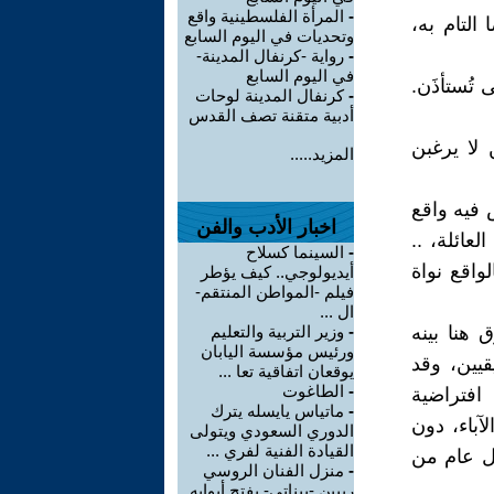
-
المرأة الفلسطينية واقع
التام به،
وتحديات في اليوم السابع
-
رواية -كرنفال المدينة-
في اليوم السابع
ى تُستأذَن.
-
كرنفال المدينة لوحات
أدبية متقنة تصف القدس
 لا يرغبن
المزيد.....
 فيه واقع
اخبار الأدب والفن
عائلة، ..
-
السينما كسلاح
واقع نواة
أيديولوجي.. كيف يؤطر
فيلم -المواطن المنتقم-
ال ...
 هنا بينه
-
وزير التربية والتعليم
ورئيس مؤسسة اليابان
يين، وقد
يوقعان اتفاقية تعا ...
-
الطاغوت
افتراضية
-
ماتياس يايسله يترك
آباء، دون
الدوري السعودي ويتولى
القيادة الفنية لفري ...
كل عام من
-
منزل الفنان الروسي
ريبين -بيناتي- يفتح أبوابه