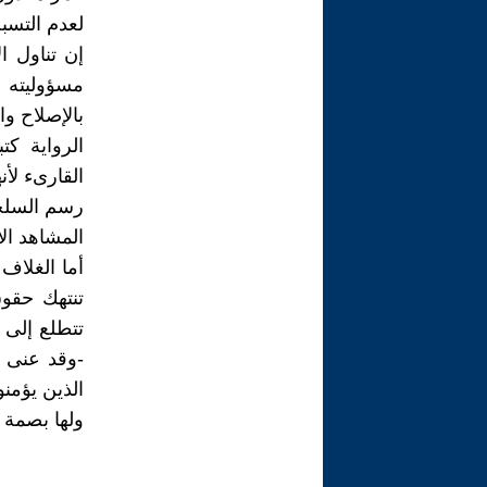
لعدم التسب
إن تناول ا
مسؤوليته 
بالإصلاح وال
الرواية ك
القارىء لأ
رسم السلح
المشاهد الا
أما الغلاف
تنتهك حقو
تتطلع إلى 
-وقد عنى ا
الذين يؤمن
ولها بصمة 