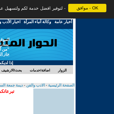
موافق - OK
لتوفير افضل خدمة لكم ولتسهيل عملي
أخبار عامة
-
وكالة أنباء المرأة
-
اخبار الأدب و
الموقع
يسارية
"من أج
حاز ال
إذا لديك
الزوار
اضافة/خدمات
بحث/الارشيف
الصفحة الرئيسية
-
الادب والفن
-
ديمة جمعة ال
تبرعاتكم