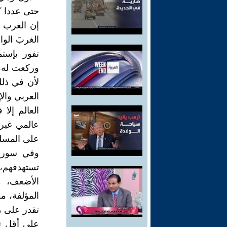
حتى عددا ك
إن الغرب 
الغربَ الوا
تفور بإستم
وركعت له، 
لأن في ذلك
العربي وال
العالم إلا
عالمي غير 
على المسلم
وفي سوريا
تستهدفهم،
الأضعف، م
المؤلفة، م
تقدر على م
على أقل تق