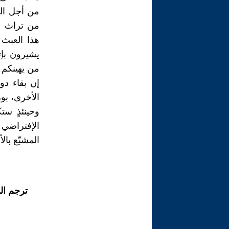
من أجل الص
من تراث مج
هذا العبث ا
يشيرون بإت
من يهينكم و
إن بقاء دو
الأخرى، بو
وحينئذٍ ست
الإفتراضي
المشبّع بال
ترجم ال