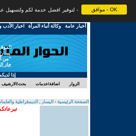
موافق - OK
لتوفير افضل خدمة لكم ولتسهيل عملي
أخبار عامة
-
وكالة أنباء المرأة
-
اخبار الأدب و
الموقع
يسارية
"من أج
حاز ال
إذا لديك
الزوار
اضافة/خدمات
بحث/الارشيف
الصفحة الرئيسية
-
اليسار , الديمقراطية والعلمان
تبرعاتكم