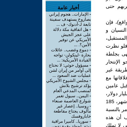
حربهم حتى
أخبار عامة
-
الإمارات.. هجوم إيراني
بصاروخ يستهدف سفينة
اقع)، فإن
تابعة لـ-أدنوك- ف ...
-
هل اتفاقية مكة دلالة
لنسيان و
على عجز الجيش
لمستقبل،
الأمريكي عن توفير
الأمن؟. ...
. فلو نظرت
-
دموع وغضب.. عائلات
تهى بجلطة
بحارة -لينكولن- تواجه
القيادة الأمريكية: ...
 الإنتحار
-
مسؤول حوثي: لا نحتاج
طريقة غير
إلى أوامر من إيران لشن
عمليات ضد السعود ...
اقاتها مع
-
مجلس الشيوخ الأمريكي
قبل عامين
يؤكد ترشيح بلانش
لمنصب المدعي العام
ا في صفقة واحدة 200 مليار دولار، وفي صفقة أخرى 460 مليار دولار،
-
اليمن.. سيول تغمر
شوارع العاصمة صنعاء
ماعدا أموال أخرى هنا وهناك. بينما قطر لوحدها دفعت قبل حوالي ستة أشهر، 185
-
روسيا.. إعصار غير
 الأمر بالنسبة
مألوف يجتاح مقاطعة
خاباروفسك
يب أن هذه
-
سوريا.. كاميرا مراقبة
 لا تملك
توثق لحظة وقوع تفجير