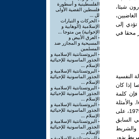
الفلسطينية و أسطورة
رون شيئا،
فلسطين القضية الأولى
لغاضبين،
لل ...
-
الحركات و التيارات
تؤدي إلى
الإسلامية (الوهابية و
الإخوانية) من متوجا ...
ر محقا في
-
العرق الأبيض و
المسيحية و المجازر ضد
المسلمين
-
البروتستانتية الإسلامية و
الجذور الماسونية للإحيائية
الإسلام ...
-
البروتستانتية الإسلامية و
ة النفسية
الجذور الماسونية للإحيائية
الإسلام ...
ا إذا كان
-
البروتستانتية الإسلامية و
 فإن كلمة
الجذور الماسونية للإحيائية
الإسلام ...
 والأمثلة
-
البروتستانتية الإسلامية و
الجذور الماسونية للإحيائية
في الواقع العربي كثيرة. مثلا، ردُّ خميني، مرشد الثورة الإيرانية في عام 1979، على
الإسلام ...
ي السابق
-
البروتستانتية الإسلامية و
الجذور الماسونية للإحيائية
 والشريط
الإسلام ...
ريط يدور
-
البروتستانتية الإسلامية و