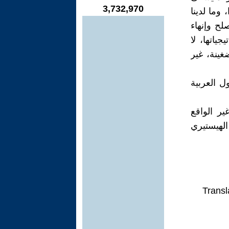
3,732,970
وما لدينا
لح وإنهاء
ياتها، لا
غينة، غير
ل العربية
ير الواقع
لهيستيري
Transl