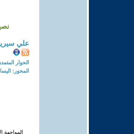
نصي
علي سيري
الحوار المتمدن-العدد: 6488 - 20
المحور: اليسار
المواجهة ال