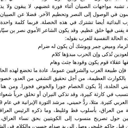
تشبه مواجهات الصبيان أثناء فورة غضبهم، لا يبقون ولا يذ
ن في الوصول إلى النصر وتحطيم الآخر. فضلا عن الصبيان ا
 البدائية أيضا تشترك في هذه الخصلة. فربما كلمة واحدة 
يفنى فيها خلق عظيم. وقد يكون الشاعر الأموي نصر بن سيّا
 الحالة النفسية للعرب بقوله:
لرماد وميض جمر ويوشك أن يكون له ضرام
العودين تُذكى وإن الحرب مبدؤها كلام
ها عقلاء قوم يكون وقودها جثث وهام
 فإن طبيعة العرب والشرقيين عموما، عادة ما تخضع لهذه الحال
به بالكوارث العظيمة، من أجل تحقيق التشفي من العدو، خصوص
ني الجلدة، إذْ يكون الخصام جورا والخوض فجورا. ومن هنا
سبب في كارثة كبيرة، وقد تذكي النيران أو تخلق حرباً شعواءا.
ئة من العراق، بأسلوب فظ وغليظ، وما ذكره الرئيس العراق
 حول تصريح منسوب إلى الكويتيين بحق نساء العراق،
 قبل حاكم خليجي وصل إلى يد صدام حسين، والكلام في الش