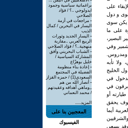
براغماتية سياسية وجمود
إبقاء على
ايدولوجي ..؟ / فؤاد
قوى و دول
الصلاحي
-
مراجعات في أزمة
 يكن سوى
اليسار في البحرين / كمال
ة على ما
الذيب
-
اليسار الجديد وثورات
ر البصير،
الربيع العربي ..مقاربة
شمير وفي
منهجية..؟ / فؤاد الصلاحي
-
الشباب البحريني وأفق
 ومدروس.
المشاركة السياسية /
خليل بوهزّاع
 ولا تأبه
-
إعادة بناء منظومة
ول الخليج
الفضيلة في المجتمع
السعودي(1) / حمزه القزاز
الدخول في
-
أنصار الله من هم
يفرقون في
,,وماهي أهدافه وعقيدتهم
/ محمد النعماني
طيارته أو
 سوف يحقق
المزيد.....
ربية أيما
المعجبين بنا على
والشرقيين
الفيسبوك
 وفد يسعى