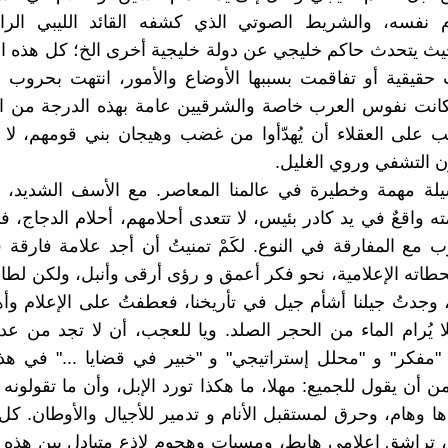
نفسه، والشريط الصوتي الذي كشفه القائد الليبي الر
يث يتحدث حاكم خليجي عن دولة خليجية أخرى الخ؛ كل هذه ال
حقيقية أو تفاقمت بسببها الأوضاع والأمور، انتهت بحروب 
 كانت نفوس العرب خاصة والشرقيين عامة بهذه الدرجة من ا
 على العقلاء أن يُهدّأوا من غضب وهيجان بني قومهم، لا أ
ن التشفي وروي الغليل.
يلة مهمة وخطيرة في عالمنا المعاصر. مع الأسف الشديد، إ
ه واقعٌ في يد كادر بئيس، لا تتعدى أحلامهم، أحلام الدجاج، ف
 مع المفارقة في النوع. لكَمْ تمنيتُ أن أجد علامة فارقة
اته الإعلامية، نحو فكر أعمق و رؤى أرقى وأنبل، ولكن لطال
 وجدتُ جيلنا أشأم جيل في تأريخنا، فعطفتُ على الإعلام وأه
ا يُرام الماء من الحجر الصلد. ويا للعجب، أن لا تجد من عدد
"مفكر" و "محلل إستراتيجي" و "خبير في قضايا ..." في هذ
من أن يقول للجميع: مهلا، ما هكذا تورد الإبل، وأن ما تقولونه
ا وهام، وحرق لمستقبل الأنام و تدمير للأجيال والأوطان. كل
ا، تراشق إعلامي هابط، ومسبات وهجوم لاذع متبادل بين هذه 