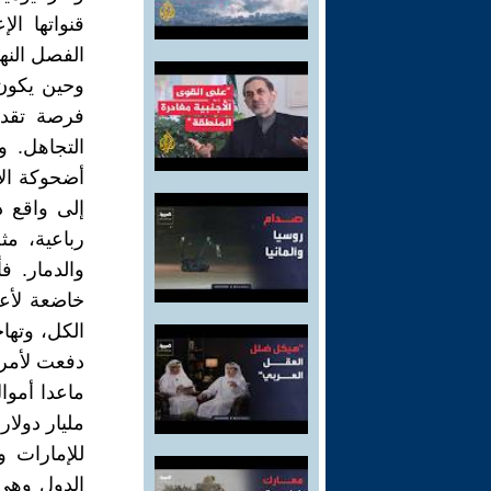
قنواتها ال
الفصل النها
وحين يكون ك
فرصة تقدي
التجاهل. و
أضحوكة الأط
إلى واقع د
رباعية، مثل
والدمار. ف
خاضعة لأعر
الكل، وتها
للإمارات و
الدول وهي 