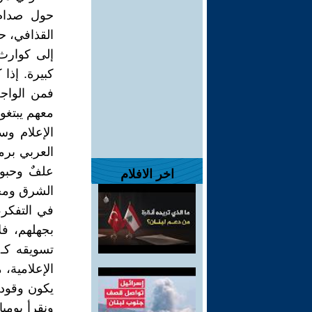
حول صدام 
القذافي، ح
إلى كوارث 
كبيرة. إذا
فمن الواجب
معهم يبتغو
الإعلام وس
العربي برمت
علفٌ وحبوب
اخر الافلام
الشرق ومحط
في التفكر،
بجهلهم، فل
تسويقه كـ 
الإعلامية، 
يكون وقوده
ونقرأ يومي