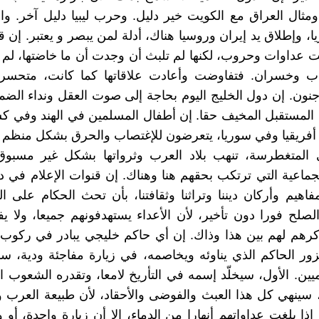
 ومثال العراق مع الكويت خير دليل. وحرب ليبيا دليل آخر. وال
، وإطلاق يد إيران وروسيا هناك، أدلة لمن يبصر و يعتبر. إن 
 عداوات وحروب، لكنها لم تلبث أن وجدت أن ما خاضتها، لم
 وخسران. فتفاوضت وأعادت علاقاتها كما كانت، متحسر
ن. إن دول الخليج اليوم بحاجة إلى صوت العقل ونداء الضمي
المستقبل المخيف حقا. إن أطفال المسلمين في الهند وفي ك
 أفريقيا وفي سوريا، يتعرضون للإغتصاب والحرق بشكل منظم
ى المتغطرسة، تنهب بلاد العرب وثرواتها بشكل غير مسبوق،
لجماعية التي ترتكب بحقهم هنا وهناك. إن قنوات الإعلام في د
اهيم وأركان ديننا وتراثنا وثقافتنا، بأن تحث الحكام على 
لصلح فورا دون تأخير، لأن الأعداء يستهدفونهم جميعا، ولا 
كرهم لهم بين هذا وذاك. إن أي حاكم خليجي يبادر في ركوب 
زور الحاكم الذي يناوئه ويخاصمه، في زيارة مفاجئة ودية،
ين. الأول، سيخلّد إسمه في التأريخ لامعا، وتقدره الشعوب الع
يا، سينهي كل هذا العبث والفوضى والأحقاد، لأن طبيعة العرب 
إذا بلغت عداواتهم أنهارا من الدماء، إلا أن زيارة واحدة، أو