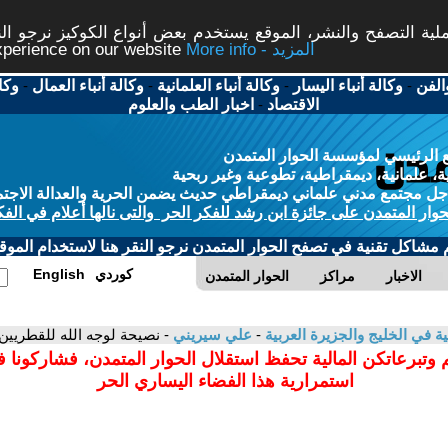
ة التصفح والنشر، الموقع يستخدم بعض أنواع الكوكيز نرجو النق
More info - المزيد
experience on our website
الفن
-
وكالة أنباء اليسار
-
وكالة أنباء العلمانية
-
وكالة أنباء العمال
-
وكا
الاقتصاد
-
اخبار الطب والعلوم
 الرئيسي لمؤسسة الحوار المتمدن
، علمانية، ديمقراطية، تطوعية وغير ربحية
ل مجتمع مدني علماني ديمقراطي حديث يضمن الحرية والعدالة الاجتم
حوار المتمدن على جائزة ابن رشد للفكر الحر والتى نالها أعلام في الفك
م مشاكل تقنية في تصفح الحوار المتمدن نرجو النقر هنا لاستخدام الموقع
كوردي
English
الاخبار
مراكز
الحوار المتمدن
ية في الخليج والجزيرة العربية
-
علي سيريني
- نصيحة لوجه الله للقطريين
 وتبرعاتكن المالية تحفظ استقلال الحوار المتمدن، فشاركونا 
استمرارية هذا الفضاء اليساري الحر