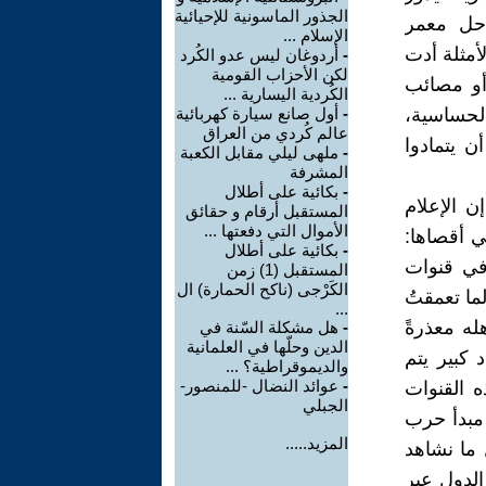
الجذور الماسونية للإحيائية
احل معمر
الإسلام ...
أمثلة أدت
-
أردوغان ليس عدو الكُرد
لكن الأحزاب القومية
أو مصائب
الكُردية اليسارية ...
لحساسية،
-
أول صانع سيارة كهربائية
عالم كُردي من العراق
ن يتمادوا
-
ملهى ليلي مقابل الكعبة
المشرفة
-
بكائية على أطلال
ن الإعلام
المستقبل أرقام و حقائق
الأموال التي دفعتها ...
ي أقصاها:
-
بكائية على أطلال
 في قنوات
المستقبل (1) زمن
الكَرْجى (ناكح الحمارة) ال
ما تعمقتُ
...
له معذرةً
-
هل مشكلة السّنة في
الدين وحلّها في العلمانية
 كبير يتم
والديموقراطية؟ ...
-
عوائد النضال -للمنصور-
ه القنوات
الجبلي
 مبدأ حرب
المزيد.....
 ما نشاهد
الدول عبر