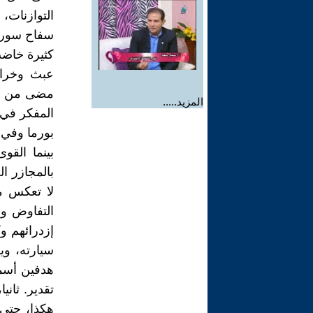
التوازنات،
سفاح سوريا
كثيرة خاضت
عبث وخراب
مضى من جنو
المزيد.....
المفكر في 
بورما وفي
بينما القو
بالمجازر ا
لا تعكس مف
التفاوض وا
إزدرائهم و
سيارته، وي
هدفين أسمي
تقدير. ثان
هكذا، حتى 