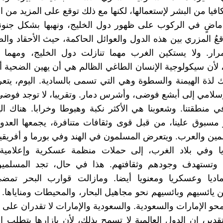
افيا من البشر لإستعمالها، لكنها مع ذلك توقع على المزيد من 
ماضٍ في الركوب على ظهور دول الخليج، ونهبها بشكل جنون
قعُ المزري بين هذه الدول والعوائل الحاكمة، حيث الأحقاد والض
رار. ولا يستكين الغرب مهما تنازلت دول الخليج، ومهما ت
لأن سيكولوجية الإنسان الطاغي الظالم هي أن يهين الضحية أك
 لذة الهيمنة والسطوة وهي التي تسمى بالسادية. اليوم، يتع
إسلامي إلى أبشع فوضى، وأشرس دمار. وتقريبا، لا توجد فوض
 في منطقتنا. وشعوبنا هي الأكثر نكبة وهبوطا وخرابا. هناك ال
مسبوق علينا، من قبل قوى وثقافات متنافرة، يجمعها العدو
ين والعرب. ويتعرض المسلمون في الهند وفي بورما و أفريق
 وفي بلاد الغرب، إلى حملات منظمة عسكرية وإعلامية
 وتستهدف وجودهم وثقافتهم. هذا في حال، تجد المسلمي
اديا وعسكريا ومعنويا أيضا. ومازالت قوارب البحر تمضي
ن يائسيهم وبائسيهم نحو مجاهيل البحار، والمحيطات ومناياها. 
حو الإمارات والسعودية. والسعودية والإمارات لا تقدران على
دير، إن الدول العالمية لا تسمح بذلك، لأن بازارها يتطلب ال