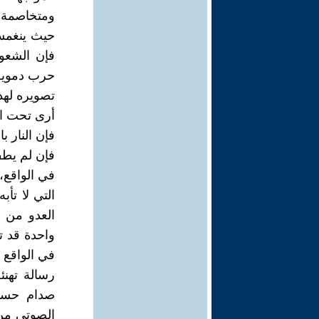
ومتخاصمة، 
حيث ينغمسو
فإن الشعوب
حرب دموية 
تصويره لهذه
أرى تحت ا
فإن النار ب
فإن لم يطف
في الواقع،
التي لا تأ
العدو من ب
واحدة قد تت
رسالة تهن
صدام حسين
الصوتي من