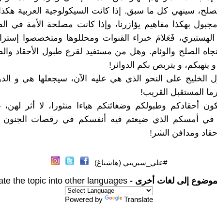
لح، سينهي كل ما سبق. إذا كانت السيكولوجية العربية هكذا، 
بول بهكذا مفاهيم يؤازرنا، وإذا كانت مصلحة الأمة في الص
لهستيري، فَعَلامَ خبراء القنوات ومحللوها ومتخصصوا إستراتيج
جاه الصلح والوئام. وهل من مستفيد لقرع طبول الأحقاد والض
 ينهبكم، و يتربص بكم الدوائر!
ل الخليج على النحو الذي هي عليه الآن، سيجعلها هي و الدو
رما المستقبل القريب!
كون أحقادكم وطبولكم وضغائنكم هباءا منثورا، لا أثر لهن، غ
 في أمسكم الذي ضيعتم فيه أنفسكم في رقصات الجنون ا
أحقاد ومدافن الشر!
#علي_سيريني (هاشتاغ)
موضوع إلى لغات أخرى -
ate the topic into other languages
Powered by
Translate