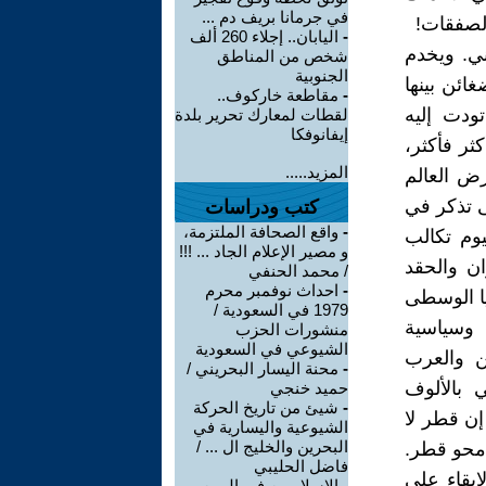
في جرمانا بريف دم ...
الصفقات!
-
اليابان.. إجلاء 260 ألف
ي. ويخدم
شخص من المناطق
الجنوبية
غائن بينها
-
مقاطعة خاركوف..
ودت إليه
لقطات لمعارك تحرير بلدة
إيفانوفكا
ثر فأكثر،
المزيد.....
رض العالم
ى تذكر في
كتب ودراسات
-
واقع الصحافة الملتزمة،
يوم تكالب
و مصير الإعلام الجاد ... !!!
ان والحقد
/ محمد الحنفي
-
احداث نوفمبر محرم
يا الوسطى
1979 في السعودية /
 وسياسية
منشورات الحزب
الشيوعي في السعودية
ن والعرب
-
محنة اليسار البحريني /
 بالألوف
حميد خنجي
-
شيئ من تاريخ الحركة
إن قطر لا
الشيوعية واليسارية في
البحرين والخليج ال ... /
 محو قطر.
فاضل الحليبي
إبقاء على
-
الاسلاميين في اليمن ...