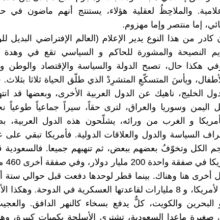
إعلامية. والملاحِظُ لعقلية هؤلاء، يستنتج أنهم ماضون في 
ئي، إما منتصر وإما مهزوم.
ادر من هذا النوع يدير الإعلام (العالم الإفتراضي البديل للو
م النصيحة والمشورة للحاكم و السياسي تقع في وهدة ا
في هكذا حال، تصبح الدولة والسياسة والإقتصاد والوطن وا
فال، ويأسَ المتسكّعِ المتشرِدْ الذي طلّق الحياة ثلاثا بثلاث
ول الخليج، ناهيك عن الدول العربية الأخرى، وبعضها قد ان
 اليمن وسوريا والعراق، لترى حقاً، سيراً جماعياً طوعياً نحو
أمريكا و الغرب من ورائه، يشلّحون هذه الدول العربية، ب
اف السياسة والدول والعلاقات الدولية. فأمريكا تبقي على عل
جم الكل وتخوّفُ بعضهم ببعض، ثم تنهبهم جميعا. فالسعودية 
دفعت لأمريك
مليار دولار لأمريكا، و 8 مليارات لقاعدتها العسكرية في الدوحة. وهكذا
 البحرين والكويت، كلٌّ يدفع بسخاء كالنهر الدافق. والعج
صغيرة ماعدا السعودية، تشتري الأسلحة بكميات كبيرة، وهي