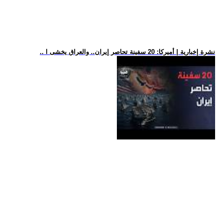
.. نشرة إخبارية | أميركا: 20 سفينة تحاصر إيران.. والعراق يخشى ا