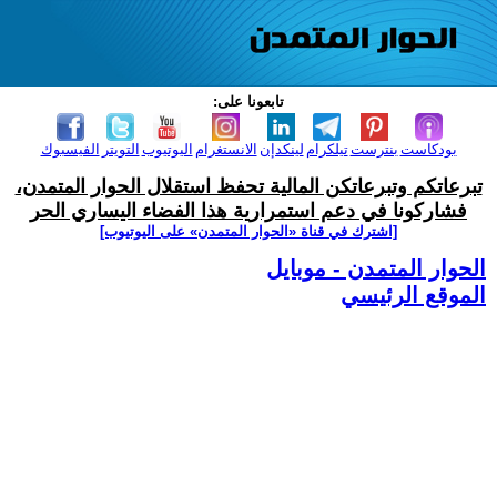
تابعونا على:
بودكاست
بنترست
تيلكرام
لينكدإن
الانستغرام
اليوتيوب
التويتر
الفيسبوك
تبرعاتكم وتبرعاتكن المالية تحفظ استقلال الحوار المتمدن،
فشاركونا في دعم استمرارية هذا الفضاء اليساري الحر
[اشترك في قناة ‫«الحوار المتمدن» على اليوتيوب]
الحوار المتمدن - موبايل
الموقع الرئيسي