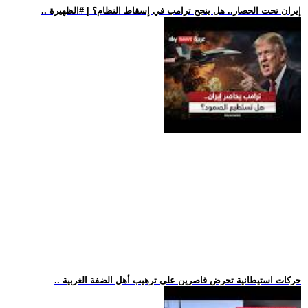
.. إيران تحت الحصار.. هل ينجح ترامب في إسقاط النظام؟ | #الظهيرة
.. حركات استيطانية تحرض قاصرين على ترهيب أهل الضفة الغربية