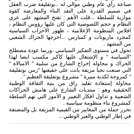
صناعة رأي عام وطني موالي له ..بوتفليقة ضرب العقل
في صميم القدرة على النقد البناء والمعارضة كقوة
موازية للسلطة ...قلت الأهم : تفتح المشهد على عري
النظام و حجم اللصوصية التي كان عليها رؤوس النظام ،
افلاس المنظومة الإعلامية ، ظهور الأحزاب السياسية
كمجرد ماريونات و كمبارس ...أخرجها الحراك الشعبي
من المشهد .
تحول في مستوى التفكير السياسي ،وربما عودة مصطلح
"السياسة " و الإشتغال عليها كاكبر مكسب ايضا لهذا
الحراك و محاولة إخراج الشارع من سلبية " الامبالاة "
التي صنعت نخبا مزيفة بانت على حقيقتها "زمن بوتفليقة
" كمروجة لكذبة مبيرة " مشروع بوتفليقة العظيم " .
محاولة إستعادة تقليد راق من بنية الثقافة الوطنية
الحقيقية وهو : منتديات الشارع على هامش الحراكات
الشعبية و تداول افكار التغيير و الأمور التي تهم السلطة
كمشروع بناء منظومة سياسية .
تحرر جملة من المعايير من القيمية المزيفة بل والمصنفة
في إطار الوطني والغير الوطني ..