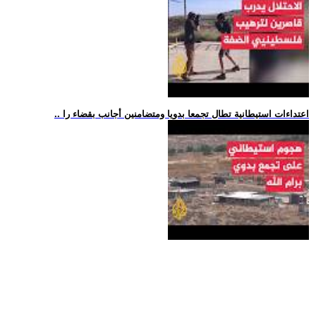
.. اعتداءات استيطانية تطال تجمعا بدويا ومتضامنين أجانب بقضاء را