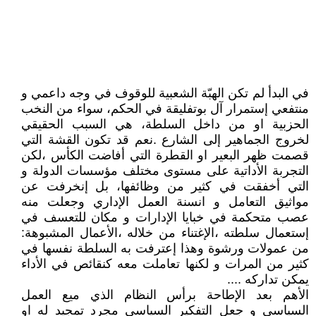
في البدأ لم تكن الهبّة الشعبية للوقوف في وجه داعمي و
منتفعي إستمرار آل بوتفليقة في الحكم، سواء من النخب
الحزبية او من داخل السلطة، هي السبب الحقيقي
لخروج الجماهير إلى الشارع .نعم قد تكون القشة التي
قصمت ظهر البعير او القطرة التي أفاضت الكأس ،لكن
التجربة الأداتية على مستوى مختلف مؤسسات الدولة و
التي أخفقت في كثير من وظائفها، بل إنخرفت عن
مواثيق التعامل و انسنة العمل الإداري وجعلت منه
عصب متحكمة في خبايا الإدارات و مكان للتعسف في
إستعمال سلطته ،الإغتناء من خلاله ،الأعمال المشبوهة:
من عمولات ورشوة وهذا إعترفت به السلطة نفسها في
كثير من المرات و لكنها تعاملت معه كنقائص في الأداء
يمكن تداركه ....
الأهم بعد الإطاحة برأس النظام الذي ميع العمل
السياسي و جعل التفكير السياسي مجرد تمجيد له او