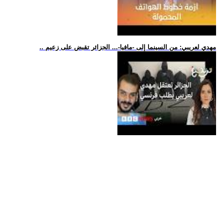
.. مهدي لعريبي: من السينما إلى -مافيا-... الجزائر تقبض على زعيم