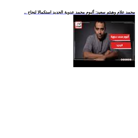
.. محمد علام وهيثم سعيد: ألبوم محمد عدوية الجديد استكمالا لنجاح