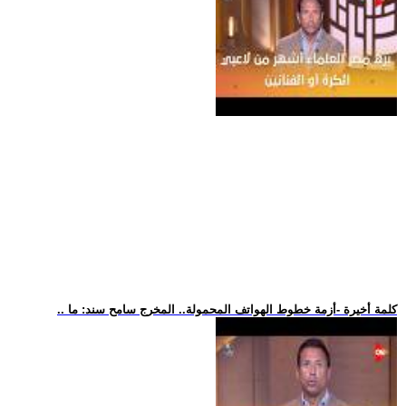
.. كلمة أخيرة -أزمة خطوط الهواتف المحمولة.. المخرج سامح سند: ما