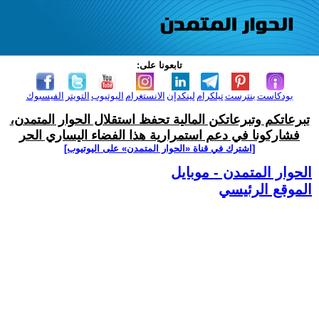
تابعونا على:
بودكاست
بنترست
تيلكرام
لينكدإن
الانستغرام
اليوتيوب
التويتر
الفيسبوك
تبرعاتكم وتبرعاتكن المالية تحفظ استقلال الحوار المتمدن،
فشاركونا في دعم استمرارية هذا الفضاء اليساري الحر
[اشترك في قناة ‫«الحوار المتمدن» على اليوتيوب]
الحوار المتمدن - موبايل
الموقع الرئيسي