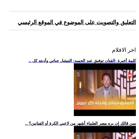
التعليق والتصويت على الموضوع في الموقع الرئيسي
اخر الافلام
.. كلمة أخيرة -الفنان توفيق عبد الحميد: التمثيل حياتي وأديته كل
.. مين قالك إن بره مصر العلماء أشهر من لاعبي الكرة أو الفنانين؟