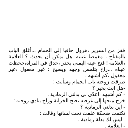
قفز من السرير ،هرول حافيا إلى الحمام ...أغلق الباب
بالمفتاح ، مغمضا عينيه .هل يمكن أن يحدث ؟ العلامة
،العلامة ! فتح عينه اليمنى بحذر ،حدق في المرآة،جحظت
عيناه ...راح يتلمس وجهه ويصيح : غير معقول ،غير
معقول ،كم أشبهه .
طرقت زوجته باب الحمام وسألت :
-هل انت بخير ؟
- كم أشبهه ،اعدّي لي بدلتي الرمادية .
خرج متجها إلى غرفته ،فتح الخزانة وراح ينادي زوجته :
- اين بدلتي الرمادية ؟
تكتمت ضحكة علقت تحت لسانها وقالت :
- ليس لك بدلة رمادية .
- العلامة .