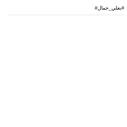
#بعلي_جمال#