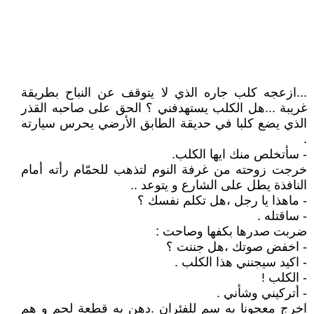
...ازعجه كلب جاره الذي لا يتوقف عن النباح بطريقة
غريبة ...هل الكلب يستهدفني ؟ الحق على صاحبه القذر
الذي يضع كلبا في حديقة الطابق الأرضي يحرس سيارته
.
- سأتخلص منك ايها الكلب.
خرجت زوحته من غرفة النوم لتذهب للحمّام رأته أمام
النافذة يطل على الشارع و يتوعد ..
- ماهذا يا رجل ،هل تكلم نفسك ؟
- ساقتله .
ضربت صدرها بكفها وصاحت :
- اخفض صوتك ،هل جننت ؟
- اكيد سيجنني هذا الكلب .
- الكلب !
- أتركيني وشأني .
اخرج معجونا به سم للفئران .دهن به قطعة لحم و هم