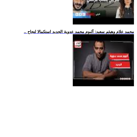
.. محمد علام وهيثم سعيد: ألبوم محمد عدوية الجديد استكمالا لنجاح