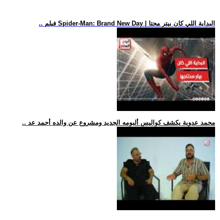
.. فيلم Spider-Man: Brand New Day | البداية اللي كان بيتر محتا
.. محمد عدوية يكشف كواليس ألبومه الجديد ومشروع عن والده أحمد عد