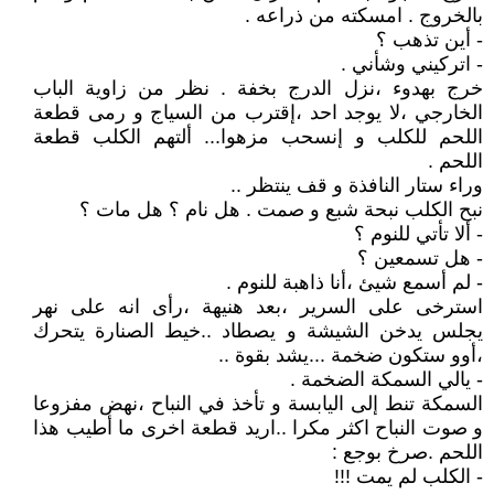
بالخروج . امسكته من ذراعه .
- أين تذهب ؟
- اتركيني وشأني .
خرج بهدوء ،نزل الدرج بخفة . نظر من زاوية الباب
الخارجي ،لا يوجد احد ،إقترب من السياج و رمى قطعة
اللحم للكلب و إنسحب مزهوا... ألتهم الكلب قطعة
اللحم .
وراء ستار النافذة و قف ينتظر ..
نبح الكلب نبحة شبع و صمت . هل نام ؟ هل مات ؟
- ألا تأتي للنوم ؟
- هل تسمعين ؟
- لم أسمع شيئ ،أنا ذاهبة للنوم .
استرخى على السرير ،بعد هنيهة ،رأى انه على نهر
يجلس يدخن الشيشة و يصطاد ..خيط الصنارة يتحرك
،أوو ستكون ضخمة ...يشد بقوة ..
- يالي السمكة الضخمة .
السمكة تنط إلى اليابسة و تأخذ في النباح ،نهض مفزوعا
و صوت النباح اكثر مكرا ..اريد قطعة اخرى ما أطيب هذا
اللحم .صرخ بوجع :
- الكلب لم يمت !!!