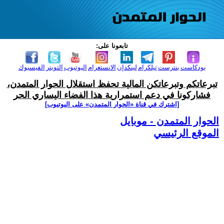
تابعونا على:
بودكاست
بنترست
تيلكرام
لينكدإن
الانستغرام
اليوتيوب
التويتر
الفيسبوك
تبرعاتكم وتبرعاتكن المالية تحفظ استقلال الحوار المتمدن،
فشاركونا في دعم استمرارية هذا الفضاء اليساري الحر
[اشترك في قناة ‫«الحوار المتمدن» على اليوتيوب]
الحوار المتمدن - موبايل
الموقع الرئيسي