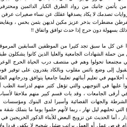
من يأتمن جانبك من رواد الطرق الكبار الدائمين ومحترفي
روايات تصدمك لا يكاد يصدقها عقلك عن نساء صغيرات عرفن 
فرطن مضطرات بذخر عزيز مكين لديهن بثمن بخس ، ويقايضن
ذلك بسهولة دون حرج إذا حدث توافق واتفاق !!
 عن كل ما سبق تجد كثيرا من الموظفين السابقين المرموقي
ن حملة الشهادات الجامعية والعليا الذين كانوا يشكلون ط
 مجتمعنا تحولوا وهم في منتصف درب الحياة الحرج الوع
قبول إلى وضع بائس مقلوب وبالكاد يقدرون على توفير قوت
أحلامهم في تعليم أبنائهم تعليما جامعيا يتوافق ودرجاتهم العلم
ا عليها في التوجيهي والتي تؤهل كثير منهم لدراسة الطب أ
ي أرقى الجامعات ، وقد بات قسم كبير منهم ملاحقا لأسباب
لشرطة والجهات القضائية وأسيرا لدى البنوك ومؤسسات ا
) التي تحلبهم ليل نهار ، ربما لأنهم حلموا يوما ما بتملك شقة 
دار ، أما الحديث عن تزويج البعض للأبناء الذكور الخريجين في
دام فرص عمل أو العمل براتب ضئيل شحيح لا يكفي فردا ولا 