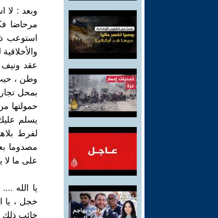
وبعد : لا 
مرحاضا فكر
استوعب ذلك
والأخلاقية 
عقد ونيف ت
وطن ، حيث ي
بمحل تجارى
حمولتها من
يسلم عليك 
لفرط بلاه
مصدوما بع
على ما لا ي
يا الله ..
خجل ، يا ا
خائب ذلك ا