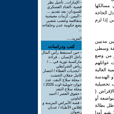
-
الإمارات.. تأجيل نظر
 مسالكها
قضية -العتاد العسكري
للسودان- بعد تقديم ...
ذل الحاجة
-
اليمن.. أزمات معيشية
 إذا لزم
متفاقمة وغضب شعبي
يضع حكومة عدن وحلفاءه
...
المزيد.....
ن مدنيين
كتب ودراسات
بقة وسطى
-
حين استيقظ رأس المال
ر من وضع
داخل الإنسان .. قراءة
ماركسية ثورية في ... /
 عوائلهم
رياض الشرايطي
ية العالية
-
ابجديات العطاء / انتصار
كامل جفلان الخشت
و الهندسة
-
مجلة سلاح النقد، عدد
 تحصيلية
جوان-جويلية-اوت 2026 /
مجلة سلاح النقد
لإقراض (
-
حقوق العصر / أحمد
متواضعة أو
التاوتي
-
قصة الأمراض المزمنة و
 ظل بطالة
إفلاس الأطباء / عدنان
رضوان
يقيم أودا