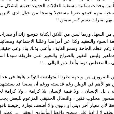
مين وحدات سكنية مستقلة للعائلات الجديدة حديثة التشكل من
خية منهم فيبدو ضربا مستحيلا ونسجا من خيال لدى كثيري
عليهم بميراث دسم كبير سمين !!
 من السهل وربما ليس من اللائق الكتابة بتوسع زائد أو بصراح
غة السوء والتعقيد وكذا عن أمراضنا وعللنا الاجتماعية ومصائبن
ة رغم عظم الحاجة وسمو الغاية ، وأعني بذلك بناء وعي حقيقي
ماهير وليس التغيير بالصراخ والتغبير على طريقة سيدنا الم
لي ، المتعطش دوما وأبدا لدور الوالي ...!!
 الضروري من و جهة نظرنا المتواضعة التوكيد هاهنا في عجا
 هو الأهم في الوطن رغم قدسيته ورغم أن بعضنا قد يستشهد 
 ، بل الإنسان ، ولا قيمة لإنسان بلا كرامة ، ولا كرامة ل
ون محلوب فقير ، والنضال الحقيقي المزعوم للبعض يجب
وفقا لأي معيار آخر ديني أو دنيوي وإلا أضحت تجارة رخيصة تافه
يطفو لا إراديا على سطح واقعنا المأساوي الحقير .... عظم ا