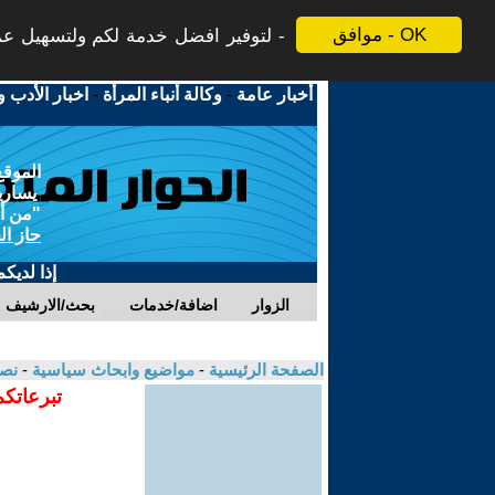
موافق - OK
لتوفير افضل خدمة لكم ولتسهيل عملي
أخبار عامة
-
وكالة أنباء المرأة
-
اخبار الأدب و
الموقع
يسارية
"من أج
حاز ال
إذا لديك
الزوار
اضافة/خدمات
بحث/الارشيف
الصفحة الرئيسية
-
مواضيع وابحاث سياسية
-
نصا
تبرعاتكم