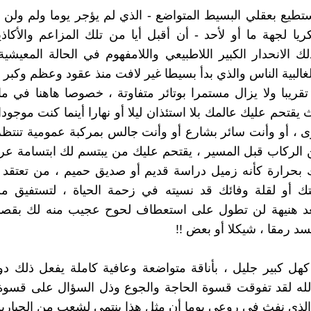
استطيع بعقلي البسيط المتواضع - الذي لم يؤجر يوما ولم ولن ي
يا لجهة ما أو لأحد - أن أقبل أيا من تلك المزاعم والأكاذ
 الانحدار الكبير اللاطبيعي واللامفهوم في الحالة المعيشية
لغالبية الناس والذي بدأ بسيطا غير لافت منذ عقود وعظم وكبر 
قريبا ولا يزال مستمرا بوتائر متفاوتة ، خصوصا هاهنا في م
قتحم عليك عالمك بلا استئذان ليلا أو نهارا أينما كنت موجودا
 ، أو وأنت سائر بشارع أو وأنت جالس بمركبة عمومية تنتظ
 الركاب قبل المسير ، يقتحم عليك من يبتسم لك ابتسامة ع
بحرارة كأنه زميل دراسة قديم أو صديق حميم ، من تعتقد ل
تك أو لقلة وفائك قد نسيته في زحمة الحياة ، لتستفيق م
د هنيهة لن تطول على استعطاف لحوح عجيب منه لك بقص
سد رمقا ، شيكلا أو بعض !!
.. كهل كبير جليل ، بأناقة متواضعة وعافية كاملة يفعل ذلك دو
لله لقد تفوقت قسوة الحاجة والجوع وذل السؤال على قسوة 
لذي نفث في روعي يوما أن مثل هذا ينتمي لشعب من الجبارين