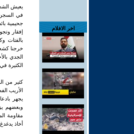
يعيش الشع
في السجن ا
جحيمية بائ
اخر الافلام
إفقار وتجو
بالفتات وك
خرجنا كشعو
الجدي بالأ
الكثيرة في 
كثير من ال
الأريب الف
يجهر بادعا
وبعضهم يزع
مقاومة الم
أخاذ يدغدغ 