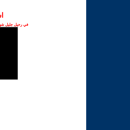
ا‫
في رحيل جليل شهبا