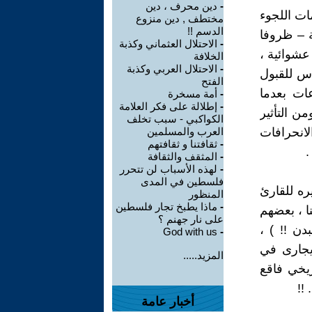
-
دين محرف ، دين
ت اللجوء
مختطف , دين منزوع
الدسم !!
ة – ظروفا
-
الاحتلال العثماني وكذبة
عشوائية ،
الخلافة
-
الاحتلال العربي وكذبة
اس للقبول
الفتح
عات بعدما
-
أمة مسخرة
-
إطلالة على فكر العلامة
ن التأثير
الكواكبي - سبب تخلف
انحرافات
العرب والمسلمين
-
ثقافتنا و ثقافتهم
.
-
المثقف والثقافة
-
لهذه الأسباب لن تتحرر
فلسطين في المدى
ره للقارئ
المنظور
-
ماذا يطبخ تجار فلسطين
ا ، بعضهم
على نار جهنم ؟
دن !! ) ،
God with us
-
يجارى في
المزيد.....
يخي فاقع
!!
أخبار عامة