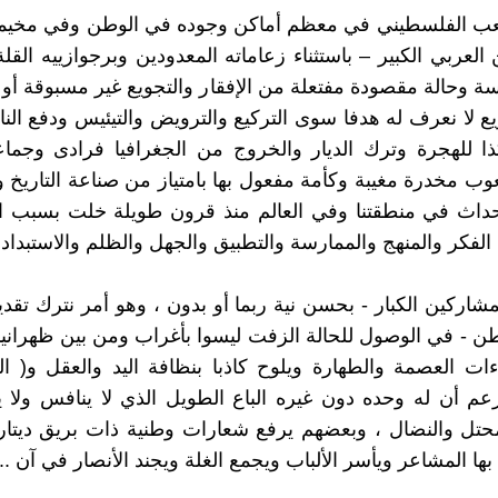
ب الفلسطيني في معظم أماكن وجوده في الوطن وفي مخيما
لعربي الكبير – باستثناء زعاماته المعدودين وبرجوازييه القل
سة وحالة مقصودة مفتعلة من الإفقار والتجويع غير مسبوقة أو 
يع لا نعرف له هدفا سوى التركيع والترويض والتيئيس ودفع الن
ذا للهجرة وترك الديار والخروج من الجغرافيا فرادى وجما
ب مخدرة مغيبة وكأمة مفعول بها بامتياز من صناعة التاريخ وم
حداث في منطقتنا وفي العالم منذ قرون طويلة خلت بسبب ال
الفكر والمنهج والممارسة والتطبيق والجهل والظلم والاستبداد 
مشاركين الكبار - بحسن نية ربما أو بدون ، وهو أمر نترك تقدي
طن - في الوصول للحالة الزفت ليسوا بأغراب ومن بين ظهرانين
ءات العصمة والطهارة ويلوح كاذبا بنظافة اليد والعقل و( الب
م أن له وحده دون غيره الباع الطويل الذي لا ينافس ولا 
حتل والنضال ، وبعضهم يرفع شعارات وطنية ذات بريق ديتار
بها المشاعر ويأسر الألباب ويجمع الغلة ويجند الأنصار في آن ... 