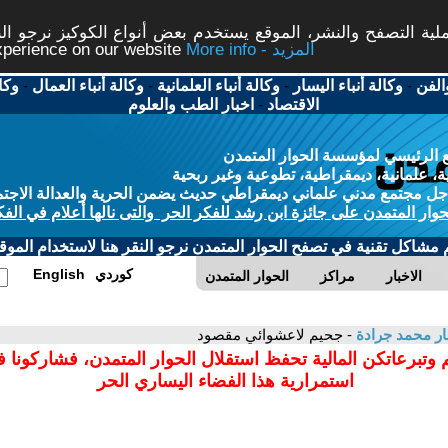
ة التصفح والنشر، الموقع يستخدم بعض أنواع الكوكيز نرجو النق
More info - المزيد
experience on our website
الفن
-
وكالة أنباء اليسار
-
وكالة أنباء العلمانية
-
وكالة أنباء العمال
-
وكا
الاقتصاد
-
اخبار الطب والعلوم
 الرئيسي لمؤسسة الحوار المتمدن
، علمانية، ديمقراطية، تطوعية وغير ربحية
ل مجتمع مدني علماني ديمقراطي حديث يضمن الحرية والعدالة الاجتم
حوار المتمدن على جائزة ابن رشد للفكر الحر والتى نالها أعلام في الفك
م مشاكل تقنية في تصفح الحوار المتمدن نرجو النقر هنا لاستخدام الموقع
كوردي
English
الاخبار
مراكز
الحوار المتمدن
ر محمد جرادة
- جحيم لاعشوائي مقصود
 وتبرعاتكن المالية تحفظ استقلال الحوار المتمدن، فشاركونا 
استمرارية هذا الفضاء اليساري الحر