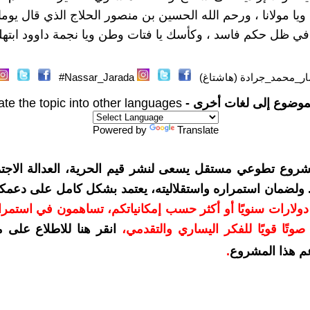
ينا ويا مولانا ، ورحم الله الحسين بن منصور الحلاج الذي قال يوما
 في ظل حكم فاسد ، وكأسك يا فتات وطن ويا نجمة داوود ابتهلي 
ر_محمد_جرادة (هاشتاغ)
Nassar_Jarada#
موضوع إلى لغات أخرى -
ate the topic into other languages
Powered by
Translate
شروع تطوعي مستقل يسعى لنشر قيم الحرية، العدالة الاجتم
. ولضمان استمراره واستقلاليته، يعتمد بشكل كامل على دعمك
دعمكم بمبلغ 10 دولارات سنويًا أو أكثر حسب إمكانياتكم، تساهمون في استم
وتًا قويًا للفكر اليساري والتقدمي
،
انقر هنا للاطلاع على 
م هذا المشروع
.