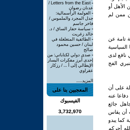
Letters from the East /
-
 الأهل أو
عدنان رضوان
-
العولمة الرأسمالية:
ن ممن لم
جدل المجرد والملموس /
فاخر جاسم
-
سياسة حفار الساق / د.
خالد زغريت
ة تامة عن
-
الطائفية المتغلغلة في
لبنان / حسين محمود
ا السياسية
صالح
 نافع لدى
-
صدى دولي لكتاباتي: من
إحدى أبرز مفكرات اليسار
نبري الفج
الإيطالي إلى أ ... / رزكار
عقراوي
المزيد.....
لة على أن
المعجبين بنا على
دفاعا عنه
الفيسبوك
جاهل جائع
3,732,970
 أن يقاس
ة كما يبدو
لله أجركم