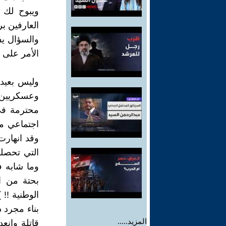
ويبوح لك 
العارفين ب
والسؤال ي
الأمر على 
وليس بعيدا
وعسكريين م
محترمة في
اجتماعي م
وقد انهارت 
التي تحصلو
وما شابه ف
بحتة من ا
الوطنية !! 
بناء مجرد 
المزيد.....
قاتلة وانع