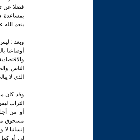
فضلا عن تأ
بمساعدة س
ينعم الله 
وبعد : ليس
أوضاعنا بال
والاقتصادي
الناس والج
الذي لا يبا
وقد كان من
التراب ليس
أو من أجله
مسحوق مطح
إنسانيا لا 
لي أو كما 