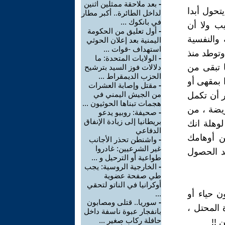
-
بعد ملاحقة ممثلين اثنين
تحول أبدا
لداخل الطائرة.. أكبر مطار
في بانكوك ...
يب ولا أن
-
أول تعليق من الحكومة
 والنفسية
اليمنية بعد إعلان الحوثي
استهداف -قوات ...
وتوطد منذ
-
الولايات المتحدة: ما
ا تبقى من
دلالات فوز السيد بترشيح
الحزب الديمقراط ...
 بمقهى أو
-
مقتل وإصابة العشرات
من الجيش اليمني في
ر أن تكمل
هجمات تبناها الحوثيون ...
ريضة ، من
-
صحيفة: روبيو يدعو
بريطانيا إلى زيادة الإنفاق
وهلة انك
الدفاعي
ن أوهامك
-
واشنطن تحذر الأجانب
غير الشرعيين: غادروا
د الحصول
طواعية أو الترحيل و ...
-
الخارجية الروسية: يجب
طي صفحة عضوية
أوكرانيا في الناتو لتحقي
ن حياء أو
...
-
سوريا.. قتلى ومصابون
المحتل ،
بانفجار عبوة ناسفة داخل
حافلة ركاب صغير ...
 !!