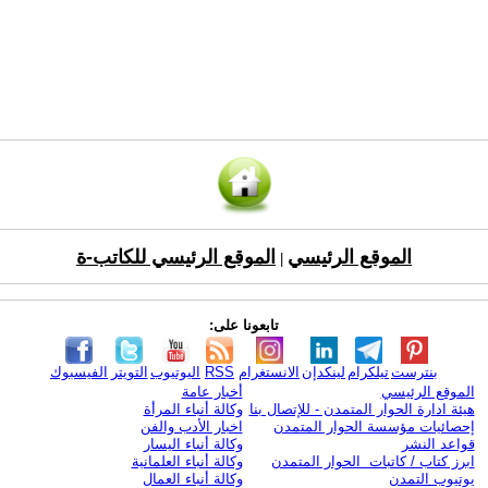
الموقع الرئيسي
الموقع الرئيسي للكاتب-ة
|
تابعونا على:
بنترست
تيلكرام
لينكدإن
الانستغرام
RSS
اليوتيوب
التويتر
الفيسبوك
الموقع الرئيسي
أخبار عامة
هيئة ادارة الحوار المتمدن - للإتصال بنا
وكالة أنباء المرأة
إحصائيات مؤسسة الحوار المتمدن
اخبار الأدب والفن
قواعد النشر
وكالة أنباء اليسار
ابرز كتاب / كاتبات الحوار المتمدن
وكالة أنباء العلمانية
يوتيوب التمدن
وكالة أنباء العمال