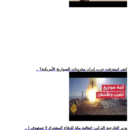
.. كيف استنزفت حرب إيران مخزونات الصواريخ الأمريكية؟
.. وزير الخارجية التركي: اتفاقية مكة للدفاع المشترك لا تستهدف إ