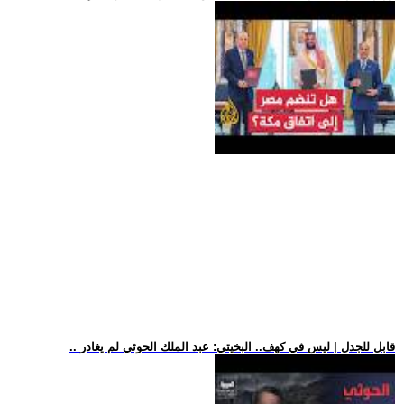
.. قابل للجدل | ليس في كهف.. البخيتي: عبد الملك الحوثي لم يغادر