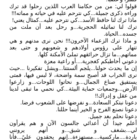
قولوا لي: من من حكامنا العرب اللذين رحلوا قد ترك
وراءه ذكرى جميلة...كي نترحم عليه في حياته و مماته!!!
ماذا ترك لنا حافظ الأسد...كي نترحم عليه...كمثال يعني!
ترك لنا تماثيله الحجرية...و رحل بعد أن ملت من
جسده...الحياة.
و ماذا ترك الزعماء الآخرون!!! نحن نرى مدنهم و هي
تنهار على رؤوس أولادهم و شعوبهم و حتى بعد
مماتهم...ما تزال حرائقهم تملئ الأمكنة كلها.
دعوني أخاطبكم كغجرية....أو راعية معزة
إن ما يحدث حولنا...يلجم ألسنتنا...ويشل تفكيرنا ...حيث
نرى الخراب قد أصبح سمة واضحة، لا لبس فيها، فمتى
يستفيق صناع الجمال...و نحاتوا اللوحات...و زارعوا
الأرض...وجمعيات حماية البيئة...كي نحمي ما تبقى لدينا
من عقل و إدراك!!
دعونا نبتكر السعادة...و نفرضها على الشعوب فرضا.
دعونا نصنع الفرح و الخير أينما حللنا.
دعونا نحلم بغد جميل.
أعلم جيدا أن أعدائي جالسون الآن و هم يقرأون
لي...بشغف و شبق...و أنهم يرونني
باردة....ماركسية....مستهزءة...إنهم يحقدون عليً...فأنا