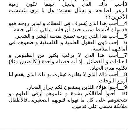
3أحب ذاك الذي يخجل حينما تكون رمية
الزهر...لصالحه...و يسأل نفسه:: هل يا ترى...غششت
الآخرين؟؟
4__أحب هذا الذي يُسرف في العطاء..و تبذير روحه فهو
قد يهلك لأبسط سبب حيث أن قلبه...يلقي به الى حتفه.
5__أحب هذا الذي روحه تطفح بمحبة البشر و الشجر.
6__إحب ذوي العقول العلمية و الفلسفية و ضعوهم في
أماكنهم المناسبة.
7__أحب هذا الذي لا يرغب بكثير من الطقوس و
العبادات و الفضائل...إذ أنه فضيلة واحدة ( كالصدق مثلا)
تكفيه مدى الحياة.
8__أحب ذاك الذي لا يغادره غيتاره...و ذاك الذي يقدم لنا
أروع اللوحات.
9__أحبوا هؤلاء اللذين يصنعون لكم جرار الفخار.
10__أحبوا أطفالكم بشدة و علموهم أرقى العلوم...و
شجعوهم على كل ما تهواه قلوبهم الصغيرة...فالأطفال
ملائكة تمشي على قدمين.
____________________________________________