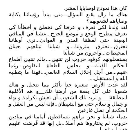
كان هذا نموذج لوصايايا العشر.
هناك ما زال يقبع السؤال...متى يبتدأ رؤسائنا بكتابة
وصاياهم لشعوبهم؟
لقد وٌلدنا لكي نعرف و عرفنا كي نخطئ و أخطأنا كي
نعرف مطرح الوجع و موضع الجرح...عشنا في المنافي
البعيدة حتى لفظتنا المدن و الموانئ...نرى أوطاننا
تحترق...تحترق ببترولنا....و شبابنا تبتلعهم حيتان
المحيطات...وآخرون من شبابنا
يستعملونهم كوقود حروب لن تنتهي....مالم تنتهي أطماع
الحكام القتلة....و يجلس الطغاة للتفاوض...رغما
عنهم...من أجل إحلال السلام العالمي...فهذا ما يتطلبه
الله و المستقبل...
لقد غدت الأرض صغيرة جدا بأكثر مما نتخيل و هناك
شعوبا على كل بقعة من أرضنا تلك__و هم الأغلبية
المطلقة___و تريد تلك الشعوب أن تعيش بكرامة و بهاء
و جمال و سلام حتى مع الشيطان..فإنه ليس من العقل و
الحكمة أن نظل غارقين
بدماء شبابنا و نحن نراهم يتساقطون أمامنا في ميادين
حروب، لم يختاروها هم أصلا...بل إنها قد فٌرضت عليهم
قسرا و غصبا.