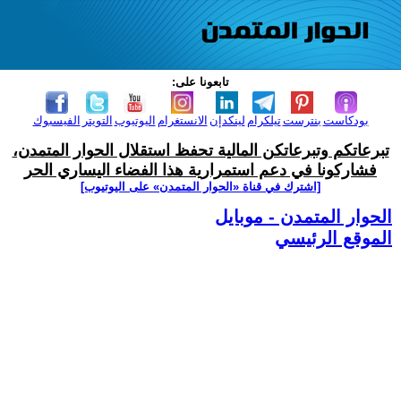
تابعونا على:
بودكاست
بنترست
تيلكرام
لينكدإن
الانستغرام
اليوتيوب
التويتر
الفيسبوك
تبرعاتكم وتبرعاتكن المالية تحفظ استقلال الحوار المتمدن،
فشاركونا في دعم استمرارية هذا الفضاء اليساري الحر
[اشترك في قناة ‫«الحوار المتمدن» على اليوتيوب]
الحوار المتمدن - موبايل
الموقع الرئيسي