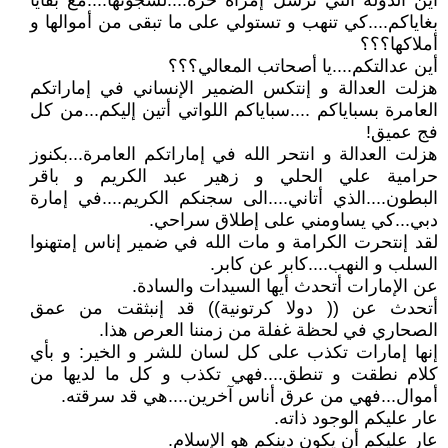
أين الدولة التي ترسل إمرأة حرُة....لسجونها....مع بقايا
بغاياكم....كي تنهب و تستولي على ما تبقى من أموالها و
أملاكها؟؟؟
أين عدالتكم....يا أصحاتب المعالي؟؟؟
هزلت العدالة و إنتكس الضمير الإنساني في إماراتكم
العامرة بسباياكم ....سباياكم اللواتي أتين إليكم...من كل
فج عميق!
هزلت العدالة و انتحر الله في إماراتكم العامرة...بكنوز
حرامية علي الحلي و زهير عبد الكريم و باقر
البطون....الذي أتاني....الى سجنكم الكريم....في إمارة
دبي...كي يساومني على إطلاق سراحي.
لقد إنتحرت الكرامة و مات الله في ضمير إناس إمتهنوا
السلب و النهب....كابر عن كابر.
عن الإمارات أتحدث أيها السيدات والسادة.
أتحدث عن (( دولا كرتونية)) قد إنبثقت من عمق
الصحاري في لحظة غفلة من زمننا العرص هذا.
إنها إمارات تكذب على كل لسان للشر و الخير: و بأي
كلام نطقت و تنطق....فهي تكذب و كل ما لديها من
أموال...فهي من عرق أناس آخرين....هي قد سرقته.
عار عليكم الوجود ذاته.
عار عليكم أن يكون دينكم هو الإسلام.