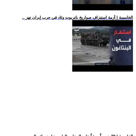
.. الخامسة | أزمة استنزاف صواريخ باتريوت وثاد في حرب إيران تهز