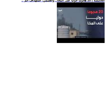
.. الخامسة | 20 هجوماً حوثياً على المخا.. والعليمي: استهداف الم