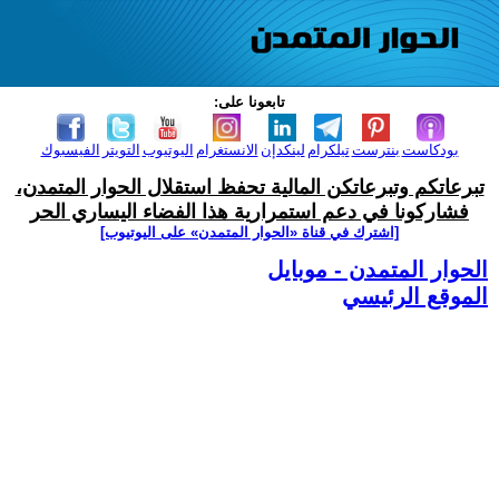
تابعونا على:
بودكاست
بنترست
تيلكرام
لينكدإن
الانستغرام
اليوتيوب
التويتر
الفيسبوك
تبرعاتكم وتبرعاتكن المالية تحفظ استقلال الحوار المتمدن،
فشاركونا في دعم استمرارية هذا الفضاء اليساري الحر
[اشترك في قناة ‫«الحوار المتمدن» على اليوتيوب]
الحوار المتمدن - موبايل
الموقع الرئيسي