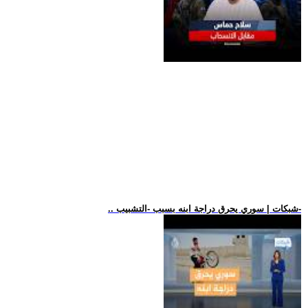
.. شبكات | سوري يحرق دراجة ابنه بسبب -التشبيب-