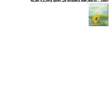
اليسار , الديمقراطية والعلمانية في الخليج والجزيرة العربية