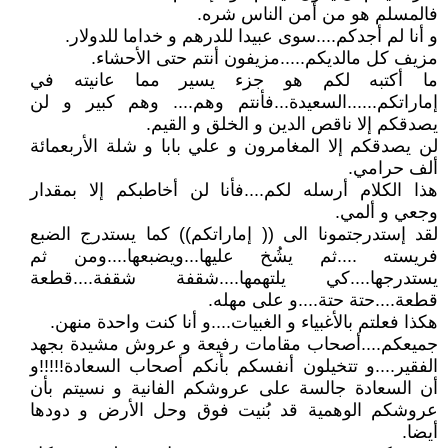
فالمسلم هو من أمن الناس شره.
و أنا لم أجدكم....سوى عبيدا للدرهم و خداما للدولار.
مزيف كل مالديكم.....مزيفون أنتم حتى الأحشاء.
ما أكتبه لكم هو جزء يسير مما عانيته في
إماراتكم......السعيدة...فأنتم وهم.... وهم كبير و لن
يصدقكم إلا ناقص الدين و الخلق و القيم.
لن يصدقكم إلا المغامرون و علي بابا و شلة الأربعمائة
ألف حرامي.
هذا الكلام أرسله لكم....فأنا لن أخاطبكم إلا بمقدار
وجعي و ألمي.
لقد إستدرجتمونا الى (( إماراتكم)) كما يستدرج الضبع
فريسته ....ثم يشُخ عليها...ويضبعها....ومن ثم
يستدرجها....كي يلتهمها....شقفة شقفة....قطعة
قطعة....حتة حتة....و على مهله.
هكذا فعلتم بالأغبياء و الغبيات....و أنا كنت واحدة منهن.
جميعكم....أصحاب مقامات رفيعة و عروش مشيدة بجهد
الفقير....و تتخيلون أنفسكم بأنكم أصحاب السعادة!!!!!و
أن السعادة جالسة على عروشكم الفانية و نسيتم بأن
عروشكم الوهمية قد بُنيت فوق وحل الأرض و دودها
أيضا.