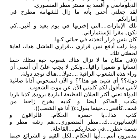
الدبلوماسي و أقصد به مستر مطر المنصوري.
لقد جعلني أحس بأنه ما زال للشهامة مطرح في
إماراتكم.
تلك الإمارات....التي إخترتها في يوم بعيد و أغبر...كي
تكون مقرا للإستثماراتي.
كان بئس قرار أتخذته في حياتي كلها.
وما زلت أدفع ثمن قراري ،،قراري الفاشل هذا،، لغاية
لحظتي تلك.
((في مكان ما لا تزال هناك شعوب حية تمتلك حسا
إنسانيا و ضميرا راقيا....ولكن لا يجب عليٌ أن أنسى أن
وراء هذه الشعوب الراقية ....دولا....هناك توجد دولة.
دولة؟؟ أي شيئ هو هذا؟؟ و الآن لتمنحوني آذانا صاغية
لأنني سأقول لكم كلمتي الآن عن موت الشعوب.
الدولة تعني أكثر الغيلان الفظيعة الباردة برودة, كذبا باردا
يكذب الحاكم ايضا و كذبه يخرج زاحفا من
فمه...كأفعى....حينما يقول::(( أنا هو الشعب)).
كذب هذا...يا حضرة الحكام: فالراقون و
الإنسانيون....ك...مطر المنصوري....هم رشة مطر و
نسمة عطر....في صحاريكم....القاحلة.
مدمرون أنتم....أيها الحكام...لكل القيم و الشرائع حينما