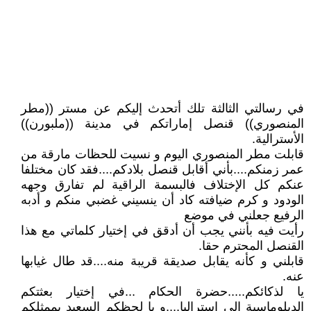
في رسالتي الثالثة تلك أتحدث إليكم عن مستر ((مطر
المنصوري)) قنصل إماراتكم في مدينة ((ملبورن))
الأسترالية.
قابلت مطر المنصوري اليوم و نسيت للحظات مارقة من
عمر زمنكم....بأني أقابل قنصل بلادكم....فقد كان مختلفا
عنكم كل الإختلاف فالبسمة الراقية لم تفارق وجهه
الودود و كرم ضيافته كاد أن ينسيني غضبي منكم و أدبه
الرفيع جعلني في موضع
رأيت فيه بأنني يجب أن أدقق في إختيار كلماتي مع هذا
القنصل المحترم حقا.
قابلني و كأنه يقابل صديقة قريبة منه....قد طال غيابها
عنه.
يا لذكائكم.....حضرة الحكام ...في إختيار بعثتكم
الدبلوماسية الى إستراليا....و يا لحظكم السعيد بممثلكم