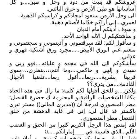
عروشكم قد بنيت من دود و وحل و طين....و كل
أساساتها هو طين الأرض و عرق البائس.
الى وحل الأرض ستعود أمجادكم و كراسيكم الذهبية.
لعمري...إني أراكم خدُاما لأصنام ذهبية.
و سوف أدينكم أمام الديان
و سأشتكيكم ل الاله الواحد الأحد.
و سأقول لكم: لقد سرقتموني و أذيتموني و سجنتموني و
منعتم عني الورق الأبيض.....مجرد ورق أشتكيه قهري و
عذابي.
سأشكوكم الى الله في مجده و عليائه....فهو ربي و
سيدي و إلهي و حاكمي....وما أنتم،،،،بنظري،،،،سوى
قربينا بشرية.....ربما....أقول ربما....تلعنها الأجيال
القادمة....من يدري؟؟
ولكن....و للحق أقولها لكم كلمة: ما زال في هذه الحياة
مكانا للشخصيات الراقية و المحترمة ك حضرة القنصل:
مطر المنصوري لدرجة أن ((مديري المالي)) مستر تيري
باكستر قد قال لي: إني في غاية الدهشة من خلق
القنصل مطر المنصوري.
لقد إمتص هذا الرجل الكريم كثيرا من الحنق و الغضب
الألم...الذي قاسيته في ___إماراتكم.....0
فما زال في صحاريكم شخصيات كريمة....و أولاد ناس