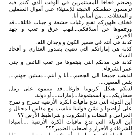
وضعتم فخاخا للمستثمرين في الوقت الذي كنتم فيه
ترسمون خططكم الخبيثة للإستيلاء على أموال المفغلين
و المغفلات....من أمثالي أنا.
فخلف ظهوركم تقبع رغبات جشعة و جينات قاتلة....قد
ورثتموها عن أسلافكم....لنهب عرق و تعب و جهد
الآخرين.
كذبة هي أنتم في ضمير الكون و وجدان الله.
كذبة هي إماراتكم التي تضيئ بصدور العذارى و أفخاذ
النساء.
كذبة هي مدنكم التي بنيتموها من تعب البائس و جنى
عمر الشرفاء.
لنذهب جميعنا الى الجحيم....أنا و أنتم....بستين جهنم...,
بئس المصير....
لديكم هيكل كرتونيا فارغا....قد بنيتموه على رمل
صحاريكم....و أسميتموها....إمارات....أو دولة.
أين الدولة التي تدع مافيات الكرة الأرضية تسرح و تمرح
على أراضيها و تسُُن قوانينا تتناسب مع مقاس المحتال و
الحرامي و النصًاب و العكروت و شراطيط الأرض ؟؟
أين الدولة التي تدع مافيات الكرة الأرضية ....أسيادا
للشرفاء و الأحرار و أصحاب الضمير؟؟؟