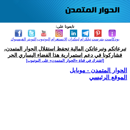
تابعونا على:
بودكاست
بنترست
تيلكرام
لينكدإن
الانستغرام
اليوتيوب
التويتر
الفيسبوك
تبرعاتكم وتبرعاتكن المالية تحفظ استقلال الحوار المتمدن،
فشاركونا في دعم استمرارية هذا الفضاء اليساري الحر
[اشترك في قناة ‫«الحوار المتمدن» على اليوتيوب]
الحوار المتمدن - موبايل
الموقع الرئيسي