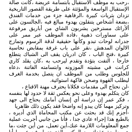
،رحب به موظف الاستقبال بابتسامة عريضة ،كانت صالة
الإستقبال الواسعة والمؤثثة على طريقة القصور التاريخية
تزدان بثريات كبيرة ،الرفاهية جزء من خدمات الفندق
،بضعة أشخاص يتنقلون بهدوء مبالغ فيه ،الجالسون على
ألأرائك مسترخين يشربون الشاي من أباريق مرفوعة
على سماورات ذهبية ،قاده الموظف عبر ممر على
جدرانه لوحات تبدو وكأنها حقيقية لدقة الرسوم وتمازج
الالوان المدهش ،نقر على باب غرفة بمقابض نحاسية
كبيرة ،فتح الباب ، كان ادريان يقف الى الشباك يتطلع
خارجا ، التفت بتؤدة وتقدم ليرحب به ،كان يقلد كاري
كرانت في مشيته الموزونه وابتسامته الفاتنة ،دعاه
للجلوس وطلب من الموظف ان يتصل بخدمة الغرف
ليطلب القهوة وصحن فاكهة استوائية.
-لن نحتاج الى مقدمات فكلانا يحترف مهنة الاقناع ،
كان يتكلم بهدوء وعلى نحو يعكس ثقة لا حدود لها بنفسه
، فكر عمر إن دراسة أي إنسان أمامك يحتاج الى جهد
وتركيز مهما كان يبدو إنه واضحا فقد يكون ذلك ظاهريا
-أجزم إنك قد بحثت عن مكتب المحاماة الذي أديره ،
بالطبع هذا إجراء عادي جدا ، فأنا من جانبي أجريت عملية
جمع المعلومات اللازمة عنك،أين تعمل، من أين جئت ،ما