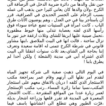
حين نقل والدها من دائرة ضريبة الدخل في الرصافة الى
الكرخ ،ولأن والدها كان يعاني كثيرا حين يذهب الى عمله
بسبب الزحام على الجسر الحديدي في الصرافية، قرر
أن ياستأجر بيتا في حي العدل ، وهم يوضبون الأثاث طرق
الباب ، كانت امرأة في الستينات تضع عباءة سوداء فوق
رأسها الذي لفته بعصابة تتدلى منها خيوط مظفورة
،تحمل صينية عليها ابريقا للشاي وثلاث ارغفة خبز تنور ما
تزال ساخنة ، قالت انها في البيت الملاصق ،ابنها مشاور
قانوني في شرطة الكرخ تتمنى له اقامة سعيدة وتعرف
إننا بحاجة الى الشاي،بعد ثلاث سنوات انتقلنا الى البيت
الذي اشتراه أبي في مدينة (الشعلة ) ولكن أحدا لم
يطرق بابنا !
في اليوم التالي ذهبت صفية الى شركة تجهيز المياه
لتقدم امر نقلها الى أرنهم وقام عمر بمراجعة مكتب
الاستئجار الذي كلفه ا دريان بالاتفاق معهم على استئجار
المكتب،نسيا تماما زائرة المساء...رتب مكتب الإستئجار
لعمر زيارة عددا من المواقع المقترحة ...كانت الاشجار
المعمرة في المدينة قد تقرر قلعها وزراعة اشجار بديلة
،فرّت الطيور وهي تتطلع الى اعشاشها باسف فيما