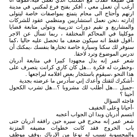
هي طبيعة عقدك مع المكتب الذي تعمل فيه،عموما أنا
أرغب أن تعمل معي ، أفكر بفتح فرع لمكتبي في مدينة
ارنهم وأحتاج الى محام يتمتع بمواصفات خاصة ليتولى
إدارته ،نحن نعمل استشاريين ومنظمي عقود للشركات
والمشاريع و نقيم دورات تدريبية ونتولى متابعة قضايا
موكلينا في المحاكم المختلفة ، ربما تسأل عن الاجر
،أقول فقط انه سيكون ضعف ما تحصل عليه حاليا ،كما
سنوفر لك سكنا وسيارة خاصة تختارها بنفسك ،يمكنك أن
تدرس الموضوع وترد لاحقا.
شعر عمر إنه بذل مجهودا كبيرا في متابعة أدريان
،وخطرت له فكرة ...هل كان كاري كرانت يتصرف على
هذا النحو ،سيقوم باستئجار بعض افلامه ليراجعها .
-أشكرك لثقتك وأعدك إني سأدرس ما عرضته بجدية
-جميل ...هل أطلب لك مشروبا ؟...هل تشرب الكحول
أحينا ؟
فاجئه السؤال
-أحيانا وعلى الخفيف
ابتسم أدريان وبدا ان الجواب أعجبه
شعر عمر إنه محرج في سيره حين رافقه أدريان حتى
باب الخروج فقد كانت خطوات مضيفه المتزنة
والمحسوبة تسبب له نوعا من الإرباك ،وقف موظف