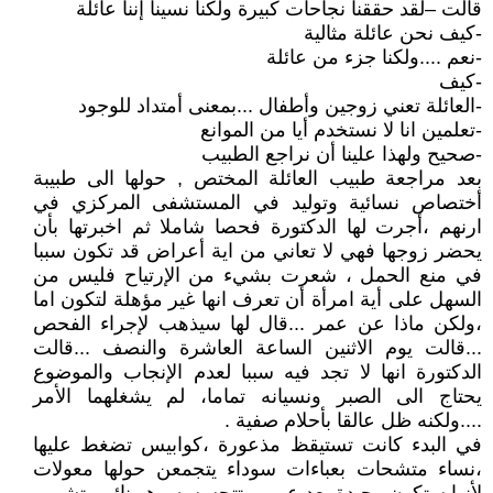
قالت –لقد حققنا نجاحات كبيرة ولكنا نسينا إننا عائلة
-كيف نحن عائلة مثالية
-نعم ....ولكنا جزء من عائلة
-كيف
-العائلة تعني زوجين وأطفال ...بمعنى أمتداد للوجود
-تعلمين انا لا نستخدم أيا من الموانع
-صحيح ولهذا علينا أن نراجع الطبيب
بعد مراجعة طبيب العائلة المختص , حولها الى طبيبة
أختصاص نسائية وتوليد في المستشفى المركزي في
ارنهم ،أجرت لها الدكتورة فحصا شاملا ثم اخبرتها بأن
يحضر زوجها فهي لا تعاني من اية أعراض قد تكون سببا
في منع الحمل ، شعرت بشيء من الإرتياح فليس من
السهل على أية امرأة أن تعرف انها غير مؤهلة لتكون اما
،ولكن ماذا عن عمر ...قال لها سيذهب لإجراء الفحص
...قالت يوم الاثنين الساعة العاشرة والنصف ...قالت
الدكتورة انها لا تجد فيه سببا لعدم الإنجاب والموضوع
يحتاج الى الصبر ونسيانه تماما، لم يشغلهما الأمر
....ولكنه ظل عالقا بأحلام صفية .
في البدء كانت تستيقظ مذعورة ،كوابيس تضغط عليها
،نساء متشحات بعباءات سوداء يتجمعن حولها معولات