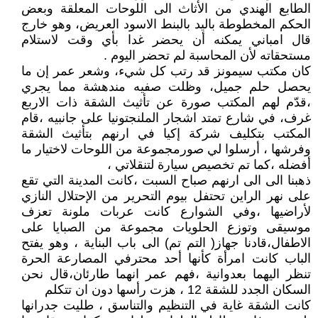
الطابع الهندي من الأثاث الى اللوحات المعلقة وبعض
الحكم المخطوطة باليد بالبنط الاسود العريض، وهو خارج
قال امباني يمكنه أن يحضر غدا بأي وقت لاستلام
مستحقاته لأن المحاسبة لم تحضر اليوم .
كان مكتب سيمونز قد رتب كل شيء، وشعر عمر إن ما
يحصل حلم جميل، وظلت صفيه مندهشة مما يجري
،قدّم لهم المكتب صورة عن تأثيث الشقة ذات الاربع
غرف، في شارع تمتد اشجار الملنجتونيا على جانبيه ،قام
المكتب بتكليف شركة إكيا في ارنهم بتأثيث الشقة
وفرشها ، أرسلوا لي صورمجموعة من اللوحات لاختيار ما
أفضله ،كما تم تخصيص سيارة لتنقلاتي ،
ذهبنا الى الى ارنهم صباح السبت ،كانت المدينة التي تقع
على نهر الراين تحتفل بيوم التحرير من الإحتلال النازي
لأراضيها ،وفي الشوارع كانت عربات ملونة تعزف
موسيقى وتوزع الحلويات مجموعة من الصبايا على
الاطفال،قادنا جهاز( التم تم) الى باب البناية ، وهو يفتح
الباب كانت امرأة كأنها أحد محترفي المصارعة الحرة
تنظر اليهما بعدوانية ،فهم عمر انهما طارئان،قال نحن
السكان الجدد للشقة 12 ، هزت رأسها دون ان تتكلم
كانت الشقة غاية في التنظيم والتناسق ، طليت جدرانها