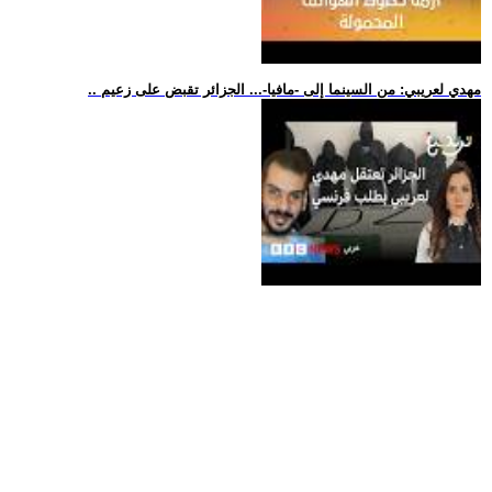
.. مهدي لعريبي: من السينما إلى -مافيا-... الجزائر تقبض على زعيم