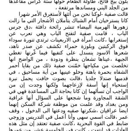
بلون بيج فاتح، طاولة الطعام حولها ستة كراس مقاعدها
من الجلد البني ومساندها مرتفعة ،
قالت صفية -لوكنا نحن من أثثها لأستغرق الأمر شهرا
كانا يسترخيان أمام الشباك يتأملان الأشجار التي ما زالت
زهورها الهرمية البيضاء تنشر رائحة دافئة ،دق جرس
الباب ، قامت صفية لتفتح الباب وهي تعرب عن
إستغرابها ،كانت أمرأة في الاربعينات ترتدي تنورة سوداء
فوق الركبتين وبلوزة حمراء تكشف عن صدر ناهد،
شعرها الاسود ينسدل على كتفيها فيما غّرتها تغطي
الجبهة ،عيناها تشعان بنظرة ودودة ، من الواضح انها
تخلصت من مكياجها خمّنت صفية ذلك من بقايا أحمر
الشفاه بحمرة باهتة وخلو عينيها من أية مساحيق ، في
قدميها صندلا جلديا ،قالت بصوت خافت يحمل نبرة
إستحياء إنها أسفة لإزعاجهما ولكنها وجدت إن من
الواجب أن تسألهما إن كانا بحاجة الى المساعدة فهي في
الشقة المجاورة وما شجعها على السؤال أنها عراقية
ومن بغداد وقد علمت من موظفة شركة السكن إنهما
ايضا عراقيان ،شكرتها صفيه ودعتها الى الدخول ، وقف
عمر ،قالت اسمي سهى وأنا أعمل في التدريس وزوجي
ضابط في القوة البحرية ،كانت صفية تعتقد إن مثل هذه
العادات قد انتهت ، كانت في الخامسة عشر من عمرها