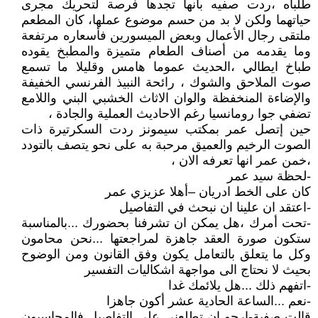
طلباه ،ردت صفيه بأنها تجدها فرصة لتحريك مجرى
حياتهما ولكن لا بد من حسم موضوع عملها، كان المطعم
ملتقى رجال الأعمال وبعض الميسورين فأسعاره مرتفعة
وما يقدمه من أصناف الطعام متميزة والمطبخ يقوده
طباخ ايطالي ،الحديث عموما هامس وقليلا ما تسمع
صوت الملاحق والشوك ، رائحة النبيذ الفرنسي الخفيفة
والإضاءة المنخفظة والوان الاثاث الخشبي البني واللامع
تضفي جوا رومانسيا رغم الاحاديث العملية والجادة ،
حين إتصل عمر بمكتب سيمونز ردت السكرتيرة ذات
الصوت الرخيم والعميق مرحبة به على نحو يتصف بالتودد
،خمن عمر انها تعرفه الان ،
-لحظة سيد عمر
كان على الخط ادريان –أهلا عزيزي عمر
-اعتقد ان علينا ان نبحث في التفاصيل
-تحت أمرك ،هل يمكن ان تشرفنا بحضورك ...بالمناسبة
ستكون صورة العقد جاهزة لمراجعتها ...نحن محامون
وكل ما يتعلق بالتعامل يكون وفق القانون ومن الوضوح
بحيث لا نحتاج الى مواجهة اشكاليات التفسير
-اتفهم ذلك ...هل يلائمك غدا
-نعم ...الساعة الحادية عشر أكون جاهزا
قالت صفية-ارجو ان تطلعني على التفاصيل فالمحاسبون