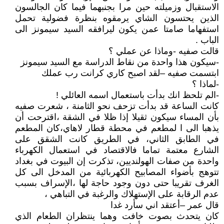
الاستقبال وزميلته حين مرا بجنبهما فيما كان الجالسون
الذين يحتسون الشاي يرمقوه بنظرة فضولية تحمل
استفهاما صامتا عمن يكون ليرافقه السيد سيمونز الى
الباب .
قالت صفيه -وماذا عن عملي ؟
-سيكون هذا واحدة من نقاط الدراسة مع السيد سيمونز
ابتسمت صفيه –لقد اصبح كاري كرانت رب عملك
-لماذا ؟
-الم تلحظ انك بدأت باستعمال اسمه العائلي !
كانت الساعة قد بدأت تزحف نحو الثامنة ، شعرت صفيه
بأن المساء سيكون ثقيلا إذا ظلا في الشقة ،اقترحت أن
يذهبا الى ا لمطعم في محطة قطار لاهاي،كان المطعم
في الطابق الثاني، في الطريق كانت الشقق على
الشارع معتمة تماما فالاقتصاد في استعمال الكهرباء
واحدة من صفات الهولنديين، تذكرت إن البيوت في بغداد
تتوهج بأضواء المصابيح الكهربائية من المدخل الى كل
الغرف تقريبا حتى دون وجود حاجة لها ،الإسراف بسبب
عدم الرقابة على الإستهلاك والرغبة في التباهي ،
قال عمر –أعتقد اني سأرد غدا
كان يتحدث بصوت خافت وهما ينتظران الطعام الذي