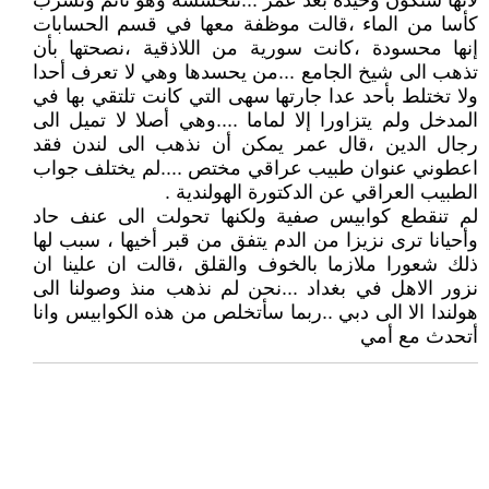
لأنها ستكون وحيدة بعد عمر ...تتحسسه وهو نائم وتشرب
كأسا من الماء ،قالت موظفة معها في قسم الحسابات
إنها محسودة ،كانت سورية من اللاذقية ،نصحتها بأن
تذهب الى شيخ الجامع ...من يحسدها وهي لا تعرف أحدا
ولا تختلط بأحد عدا جارتها سهى التي كانت تلتقي بها في
المدخل ولم يتزاورا إلا لماما ....وهي أصلا لا تميل الى
رجال الدين ،قال عمر يمكن أن نذهب الى لندن فقد
اعطوني عنوان طبيب عراقي مختص ....لم يختلف جواب
الطبيب العراقي عن الدكتورة الهولندية .
لم تنقطع كوابيس صفية ولكنها تحولت الى عنف حاد
وأحيانا ترى نزيزا من الدم يتفق من قبر أخيها ، سبب لها
ذلك شعورا ملازما بالخوف والقلق ،قالت ان علينا ان
نزور الاهل في بغداد ...نحن لم نذهب منذ وصولنا الى
هولندا الا الى دبي ..ربما سأتخلص من هذه الكوابيس وانا
أتحدث مع أمي