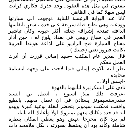
ينفعون في مثل هذه العقود...وخذ حذرك فكاري كرانت
ليس سهلا كما في الظاهر.
كانا عند البوابة الرئيسة للبناية ،توجهت الى سيارتها
وودعته وهي تطبع قبلة سريعة على خده ، شعر بانفاسها
الدافئة تمنحه إشراقة جعلته أكثر حيوية وكأن تباشير
الفجر في صباح ربيعي في بغداد يلوح له ، حين أدار
مفتاح السيارة فتح الراديو على اذاعة هولندا العربية
،كانت فيروز تغني (حبيتك )
قال لمدير عام المكتب –سيد إمباني قررت أن أترك
العمل معكم
نظر اليه ناكوت إمباني فيما لاحت على وجهه ابتسامة
محايدة
-اجلس أولا ...
نادى على السكرتيرة لتأتيهما بالقهوة
-عرفت ذلك منذ اسبوع ، اتصل بي السيد
سندرسنسيمونز يستأذن في ان تعمل معهم، بالطبع
وافقت فمكتب سيمونز يتحضر لنقلة نوعية كبيرة ويبدو
انه قد حدد مكانك معهم ،مبروك اولا وأعانك لله ثانيا،
لم يرد كان محرجا ،نهض وهو يغطي المكان بنظرة
شاملة وكأنه يود أن يحتفظ بصورته ، بكل ملامحه ذات