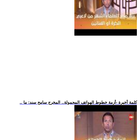
.. كلمة أخيرة -أزمة خطوط الهواتف المحمولة.. المخرج سامح سند: ما