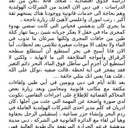
دراسة جدوى اقتصادية ، ضحك قائلا ،نحن من نعد
الدراسات ، في دبي الان العديد من الشركات الهولندية
وهم بحاجة الى خدمات قانونية ووجودنا هناك يمنحهم ثقة
أكبر ، رتب امورك واعلمني لأهيئ لك زيارة ناجحة ،
ما يجري كان يدهشني فحياتي التي كانت تمضي بهدوء
كمجرى ماء في حقل لا يعكر جريانه شيئ ،ربما تنهار كتلة
طين من حافات المجرى ولكنها سرعان ما تذوب في
الماء ولا تخلف الا موجات صغيرة تتلاشى بعد لحظات، أما
الان فانا أسبح في بحر أستطيع أن أستطلع سطحه
الرقراق وأمواجه المتلاحقة الى ما لانهاية ، ولكني لا
أستطيع أن أجزم أني سأظل فوق الماء، البحر دائم التغير
فقد ينفجر في أية لحظة ،قالت صفيه ،توكل على الله
..قلت هذا يعني انك مثلي خائفة ....
بعد ثلاثة أيام في دبي ويومين في أبي ظبي ولقاءات
مكثفة مع مكاتب قانونية ومحامين وبعد زيارة بعض
المحاكم القضائية للإطلاع على اجراءات التقاضي ،تكونت
لدي صورة واضحة عن المهمة التي جئت من أجلها ،كان
ادريان قد كلّم مدير احدى الشركات الهولندية العاملة في
ردم البحر وإنشاء جزر صناعية ، إستقبلني الرجل بحفاوة
وهيأ لي لقاء مع الدائرة القانونية في الشركة ، دبي مدينة
مدهشة فرغم الحرارة المرتفعة والرطوبة العالية فهي