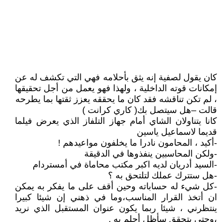
كان يقول لصفية إنه يثق بأحلامه فهي التي تكشف له عن
إمكانات قوته الداخلية ، ولهذا فهو يعمل من أجل تحقيقها
، لم تكن تناقشه فقد كان ما يحققه يعزز ثقتها بما يطرحه
قالت –هل سيتصل بك( كاري كرانت )
كانا يتناولان الشاي أمام جهاز التلفاز الذي يعرض فيلما
قديما لاسماعيل ياسين
-أكيد ، المحامون نادرا ما يخلفون مواعيدهم !
-ولكن المحاسبين ينفذوها في الدقيقة
-السيد أدريان لديه اكبر مكتب محاماة في أمستردام
-هل ستترك عملك لتلتحق به ؟
-كل شيء له حساباته وحين أقف على ما يفكر به يمكن
ان أتخذ القرار المناسب،وما في ذهني إن شيئا كبيرا
ينتظرني ، شيئا ربما يكون عنوان المستقبل الذي نريد
،وحتى يتحقق سأظل أحلم به .