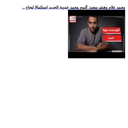
.. محمد علام وهيثم سعيد: ألبوم محمد عدوية الجديد استكمالا لنجاح