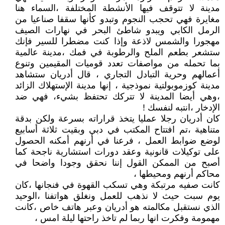
مدينة لا تتوقف فيها الأنشطة المختلفة ،السماء هنا
مغايرة فهي تحجب النجوم وتبدو كأنها سقفا صناعيا من
الرمل الكابي ويبدو شاطئ البحر في نهارات الصيف
مهجورا والشمس لاذعة وإذا كنت مضطرا للسير فإنك
ستشعر بطعم الملح والرطوبة في فمك ،مدينة عالمية
بما تحمله من مواصفات تعدد قوميات المقيمين وتنوع
أعمالهم وحرية التبادل التجاري ، قال أدريان ستشاهد
مدينة كوزموبولتية نموذجية ، إنها مدينة الإستهلاك الزائد
،وهي أيضا المدينة لا تتركك تحتفظ بشيء، فهي ضد
الإدخار ،انتبه لنفسك !
كان أدريان رجلا عمليا يتخذ قراراته بسرعة ولكن بدقة
متناهية ،تم افتتاح المكتب في دبي وبقيت ثلاثة أسابيع
لوضع ضوابط العمل ، فرعنا في أرنهم أمكنه الحصول
على توكيلات قانونية وعقد دورات استشارية ناجحة كما
أصبح من الممكن القول إننا نحقق وجودا واضحا في
محاكم أرنهم ومحيطها ،
كانت صفيه مرتبكة وهي تسكب القهوة في فنجانها ،كان
يوم سبت حيث لا نذهب للعمل ونغلق هواتفنا ،الوحيد
الذي نستقبل مكالمته هو أدريان وعبر هاتف خاص ،كانت
مهمومة وفكرت انها ربما لم تاخذ راحتها ليلة امس ،