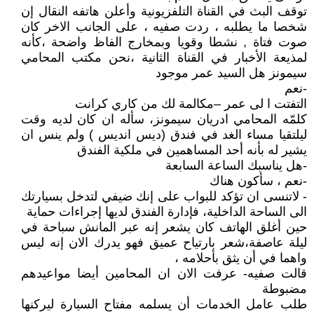
توقف البث في القناة التلفزيونية وأعلن هاتفه النقال إن
شخصا ما يطلبه ، ردت صفيه ، على الجانب الاخر كان
صوت فتاة , نشطا وقويا وبمخارج الفاظ واضحة ،كأنه
لمذيعة الأخبار في القناة الثانية ،نحن مكتب المحامي
سيمونز هل السيد عمر موجود
-نعم
التفتت ا لى عمر –مكالمة لك من كاري كرانت
كلمّه المحامي ادريان سيمونز، سأله ان كان لديه وقت
ليلتقيا مساء الغد في فندق (ديس انديس ) ولم ينس ان
يشير له بأنه أحد المساهمين في ملكية الفندق
-هل يناسبك الساعة السابعة
-نعم ، سأكون هناك
- لاتنسى ان تؤكد للبواب على إنك ضيفي لتدخل بسيارتك
الى الساحة الداخلية، فإدارة الفندق لديها إجراءات حماية
حين أغلق الهاتف كان يشعر إنه عبر المانش سباحة في
ليلة عاصفة،شعر بارتياح عميق فهو يدرك الان إنه ليس
واهما في أن يثق بأحلامه ،
قالت صفيه- عرفت الان ان المحامين أيضا مواعيدهم
مضبوطة
طلب عامل الخدمات أن يسلمه مفتاح السيارة ليركنها