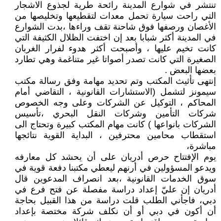
تنتشر في شوارع المدينة رائحة طرية لجذوع الاشجار
التي راحت سيارة تحمل معدات لتقطيعها وتخليصها من
الأغصان ورصفها فوق شاحنة تقف وراءها ،بدت الشوارع
في المدينة أكثر شبابا بعد إن اختفت الظلال الكثيفة التي
كانت تخيم عليها ، وأصبحت أكثر هدوء لفرار الغربان
الصغيرة التي كانت تصدر أصواتا غير متناغمة وهي تطارد
بعضها البعض .
إنتهى تأثيث المكتب وتم تحديد مهامة وفق رسالة مكتب
سيمونز لتشمل (الاستشارات القانونية ، التقاضي أمام
المحاكم ، التوكيل عن الشركات وعلى وجه الخصوص
شركات التأمين وشركات النقل البحري ،تأسيس
الشركات بانواعها ) كانت مهام المكتب كبيرة وتحتاج الى
استقطاب محامين محترفين ، البداية القوية نتائجها
مباشرة،
يوم الإفتتاح حرص أدريان على أن يحشد كل معارفه
ويدعو المسؤولين في أرنهم ليعطي مكتبنا دفعة قوية في
سوق الخدمات القانونية ،بعد انصراف المدعوين قال
أدريان إن عليّ إعداد دراسة مفصلة عن فتح فرع في
دبي، فاجأني الطلب قلت دراسة من هذا القبيل بحاجة
أن أكون في دبي أو أن نكلف شركة مختصة بإعداد