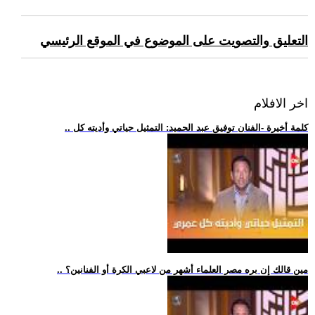
التعليق والتصويت على الموضوع في الموقع الرئيسي
اخر الافلام
.. كلمة أخيرة -الفنان توفيق عبد الحميد: التمثيل حياتي وأديته كل
.. مين قالك إن بره مصر العلماء أشهر من لاعبي الكرة أو الفنانين؟